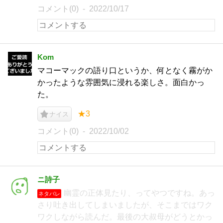
コメント(0)
2022/10/17
Kom
マコーマックの語り口というか、何となく霧がか
かったような雰囲気に浸れる楽しさ。面白かっ
た。
★3
ナイス
コメント(0)
2022/10/02
ニ詩子
幽霊の正体見たり、ってやつですね。あっ
ネタバレ
さり吐き出してしまいましたが、そこまではワク
ワクしながら読んだ。最後の大叔母がどうとかっ