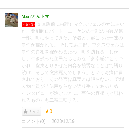
Mari/とんトマ
文庫版前に再読）マクスウェルの元に届い
ネタバレ
た、薬剤師ロバート・エーケンの手記の内容が第
一部。町にやってきたよそ者と、起こった一連の
事件が描かれる。 そして第二部、マクスウェルは
事件の真相を確かめるため、町を訪れる。しか
し、生き残った住民たちもみな「多幸感にとりつ
かれ、虚実とりまぜた内容を饒舌なことばで語り
続け、そして突然死んでしまう」という奇病に冒
されており、その発言は真実とは限らない。 登場
人物全員が「信用ならない語り手」であるため、
インタビューが進むごとに、事件の真相（と思わ
れるもの）も二転三転する。
★3
ナイス
コメント(0)
2023/12/19