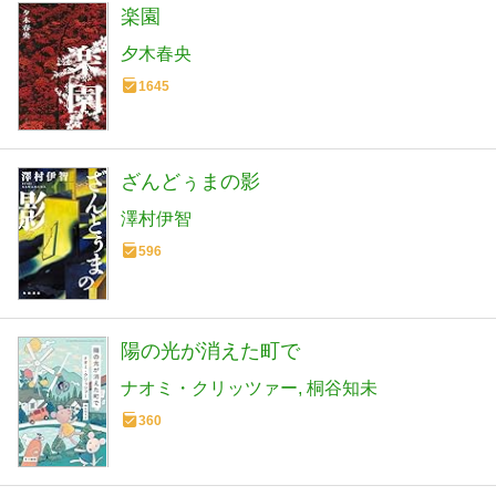
楽園
夕木春央
1645
ざんどぅまの影
澤村伊智
596
陽の光が消えた町で
ナオミ・クリッツァー
桐谷知未
360