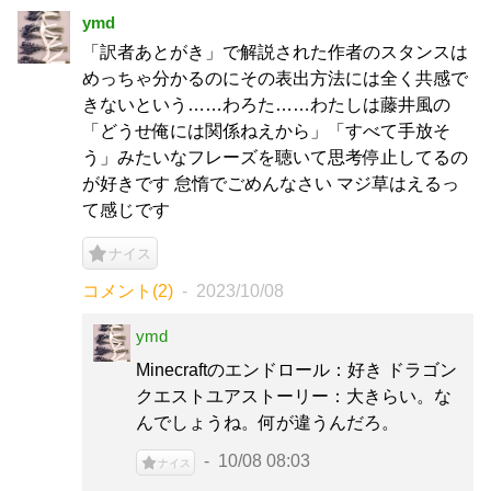
ymd
「訳者あとがき」で解説された作者のスタンスは
めっちゃ分かるのにその表出方法には全く共感で
きないという……わろた……わたしは藤井風の
「どうせ俺には関係ねえから」「すべて手放そ
う」みたいなフレーズを聴いて思考停止してるの
が好きです 怠惰でごめんなさい マジ草はえるっ
て感じです
ナイス
コメント(2)
2023/10/08
ymd
Minecraftのエンドロール：好き ドラゴン
クエストユアストーリー：大きらい。な
んでしょうね。何が違うんだろ。
10/08 08:03
ナイス