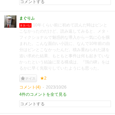
まぐりふ
10年くらい前に初めて読んだ時はピンと
ネタバレ
こなかったのだけど、読み返してみると、メタ・
フィクショナルで魅惑的な導入から一気に心を掴
まれた。こんな面白い小説に、なんで10年前の自
分はピンとこなかったんだ。積み重ねられた謎を
追い求めた結果、もともと事件は何も起きていな
かったという結論に至る構成は、『鵼の碑』をは
るかに早く先取りしていたようにも思った。
★2
ナイス
コメント(4)
2023/10/26
4件のコメントを全て見る