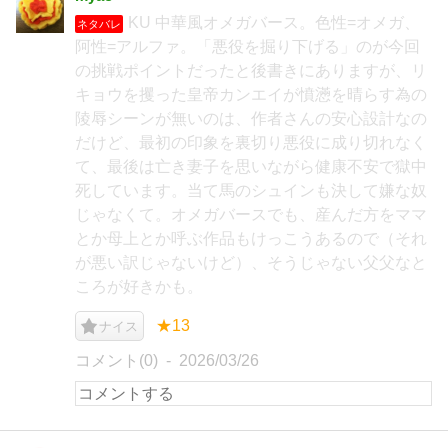
KU 中華風オメガバース。色性=オメガ、
ネタバレ
阿性=アルファ。「悪役を掘り下げる」のが今回
の挑戦ポイントだったと後書きにありますが、リ
キョウを攫った皇帝カンエイが憤懣を晴らす為の
陵辱シーンが無いのは、作者さんの安心設計なの
だけど、最初の印象を裏切り悪役に成り切れなく
て、最後は亡き妻子を思いながら健康不安で獄中
死しています。当て馬のシュインも決して嫌な奴
じゃなくて。オメガバースでも、産んだ方をママ
とか母上とか呼ぶ作品もけっこうあるので（それ
が悪い訳じゃないけど）、そうじゃない父父なと
ころが好きかも。
★13
ナイス
コメント(0)
2026/03/26