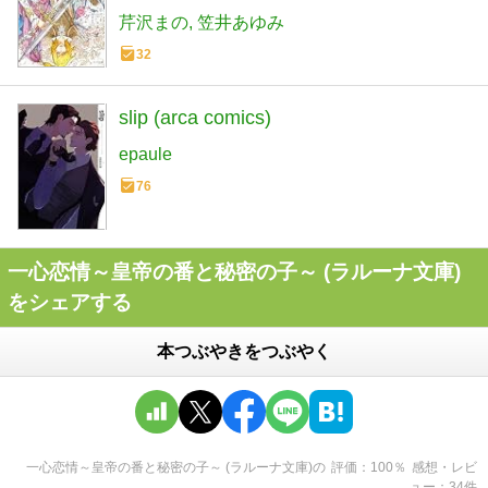
芹沢まの
笠井あゆみ
32
slip (arca comics)
epaule
76
一心恋情～皇帝の番と秘密の子～ (ラルーナ文庫)
をシェアする
本つぶやきをつぶやく
一心恋情～皇帝の番と秘密の子～ (ラルーナ文庫)
の
評価
100
％
感想・レビ
ュー
34
件