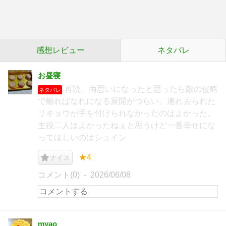
感想レビュー
ネタバレ
お昼寝
再読。両思いになったと思ったら敵の侵略
ネタバレ
で離ればなれになる展開がつらい。連れ去られた
リキョウが手を付けられなかったのはよかった。
主役二人はよかったねぇと思うけど一番幸せにな
ってほしいのはシュイン
★4
ナイス
コメント(0)
2026/06/08
myao