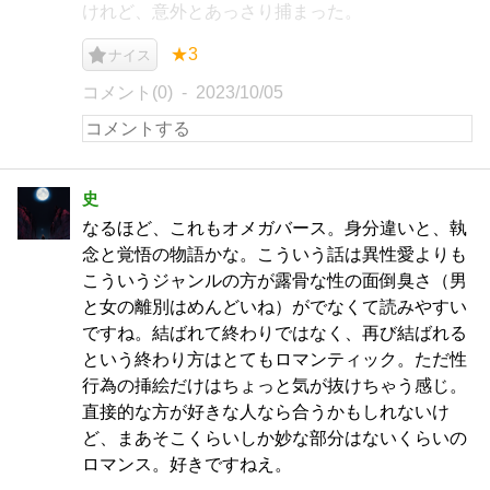
けれど、意外とあっさり捕まった。
★3
ナイス
コメント(0)
2023/10/05
史
なるほど、これもオメガバース。身分違いと、執
念と覚悟の物語かな。こういう話は異性愛よりも
こういうジャンルの方が露骨な性の面倒臭さ（男
と女の離別はめんどいね）がでなくて読みやすい
ですね。結ばれて終わりではなく、再び結ばれる
という終わり方はとてもロマンティック。ただ性
行為の挿絵だけはちょっと気が抜けちゃう感じ。
直接的な方が好きな人なら合うかもしれないけ
ど、まあそこくらいしか妙な部分はないくらいの
ロマンス。好きですねえ。