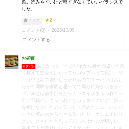
染。読みやすいけど軽すぎなくていいバランスで
した。
★2
ナイス
コメント(0)
2023/10/09
お昼寝
面白かった！小さい頃から身分の違いを乗
ネタバレ
り越えて交流をはかってたカップルって良い。リ
キョウは芯の強いしっかりものでユーハンはおお
らかで国民を家族と思ってて周りに好かれるタイ
プ。幸せは前半部分からカンエイがあらわれて一
気に不穏に。さらわれてもカンエイにひどい扱い
を受けなかったので安心して読めた。ユーハンが
小さい頃のおおらかさを失ったり、カンエイにひ
どいことされたと思って悲しんでたのが切ない。
最後二人が幸せになってよかった。シュインにも