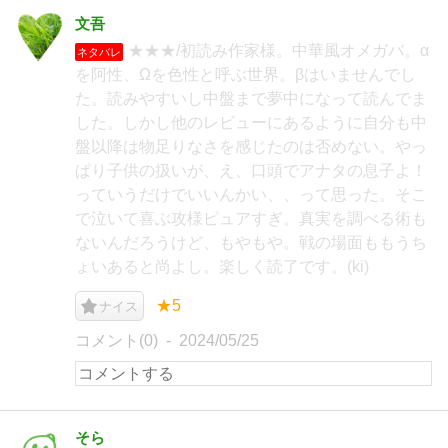
文吾
★★★/初読み作家様。中華風オメガバ。α
ネタバレ
を阿性、Ωを色性と呼ぶ世界。βはいませんでし
た。読みやすいし中盤まで夢中になって読んでま
した。しかし他のレビューにあるように自分も中
盤以降は物足りなさを感じたのは否めない。やっ
ぱり子供の扱いが、え、口頭でアナタの息子よ！
っていうだけでいいんかい、、って思った。そこ
で泣いて喜ぶ攻様ピュアすぎ。真実を調べる術も
ないんだろうけど、もやもや。戦の場面ももうち
ょいあると尚よし。楽しく読了です。(ki)
★5
ナイス
コメント(0)
2024/05/25
そら