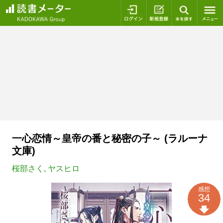
ログイン
新規登録
本を探
一心恋情～皇帝の番と秘密の子～ (ラルーナ
文庫)
桜部さく
,
ヤスヒロ
感想
34