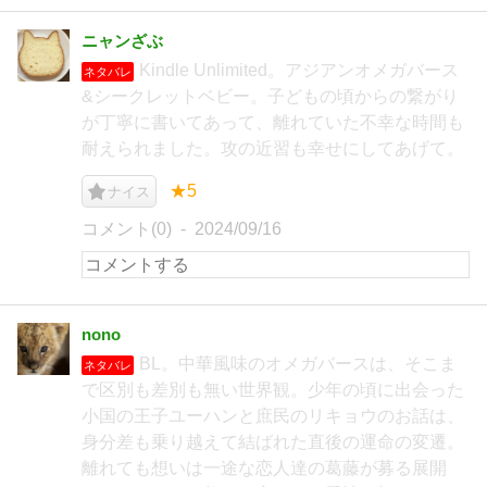
ニャンざぶ
Kindle Unlimited。アジアンオメガバース
ネタバレ
&シークレットベビー。子どもの頃からの繋がり
が丁寧に書いてあって、離れていた不幸な時間も
耐えられました。攻の近習も幸せにしてあげて。
★5
ナイス
コメント(0)
2024/09/16
nono
BL。中華風味のオメガバースは、そこま
ネタバレ
で区別も差別も無い世界観。少年の頃に出会った
小国の王子ユーハンと庶民のリキョウのお話は、
身分差も乗り越えて結ばれた直後の運命の変遷。
離れても想いは一途な恋人達の葛藤が募る展開