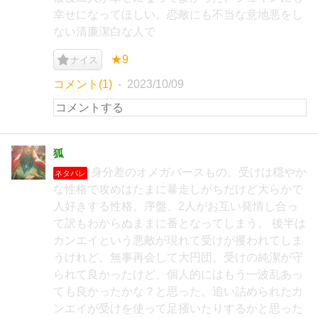
幸せになってほしい。恋敵にも不当な意地悪をし
ない清廉潔白な人で
★9
ナイス
コメント(1)
2023/10/09
狐
身分差のオメガバースもの。受けは穏やか
ネタバレ
な性格で攻めはたまに暴走しがちだけど大らかで
人好きする性格。序盤、2人がお互い発情し合っ
て訳もわからぬままに番となってしまう。 後半は
カンエイという悪敵が現れて受けが攫われてしま
うけれど、無事再会して大円団。受けの純潔が守
られて良かったけど、個人的にはもう一波乱あっ
ても良かったかな？と思った。追い詰められたカ
ンエイが受けを使って足掻いたりするかと思った