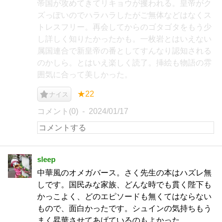
帝国が攻めてきてリキョウが攫われる。皇帝がク
ズっぽいのでハラハラしたがご無体などはなくス
トレスフリー。再会してからのゴタゴタをもう少
し詳しく知りたかったかも。一枚岩とはいえない
属国連合で新皇帝の番としてすんなり認知される
のかしら。とはいえ楽しく読了。挿絵も物語の雰
囲気に合って美しかった。
★22
ナイス
コメント(0)
2024/01/17
sleep
中華風のオメガバース。さく先生の本はハズレ無
しです。国民みな家族、どんな時でも貫く陛下も
かっこよく、どのエピソードも無くてはならない
もので、面白かったです。シュインの気持ちもう
まく昇華させてあげているのもよかった。