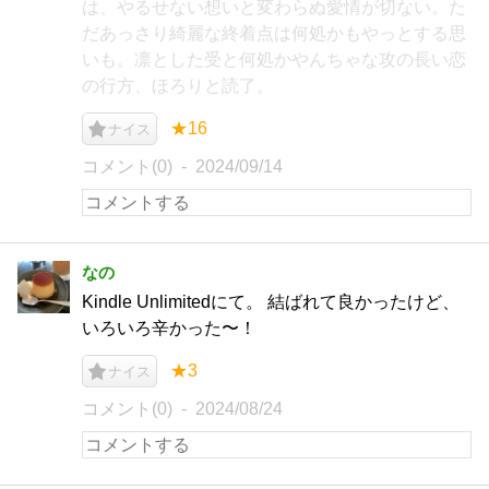
は、やるせない想いと変わらぬ愛情が切ない。た
だあっさり綺麗な終着点は何処かもやっとする思
いも。凛とした受と何処かやんちゃな攻の長い恋
の行方、ほろりと読了。
★16
ナイス
コメント(0)
2024/09/14
なの
Kindle Unlimitedにて。 結ばれて良かったけど、
いろいろ辛かった〜！
★3
ナイス
コメント(0)
2024/08/24