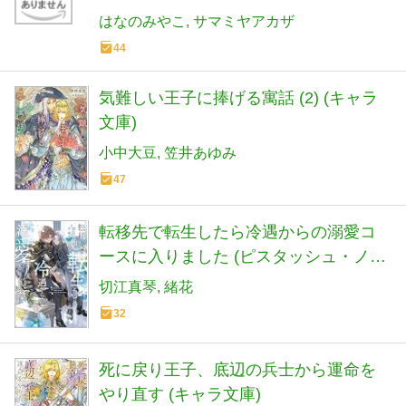
はなのみやこ
サマミヤアカザ
44
気難しい王子に捧げる寓話 (2) (キャラ
文庫)
小中大豆
笠井あゆみ
47
転移先で転生したら冷遇からの溺愛コ
ースに入りました (ピスタッシュ・ノヴ
ェルス)
切江真琴
緒花
32
死に戻り王子、底辺の兵士から運命を
やり直す (キャラ文庫)