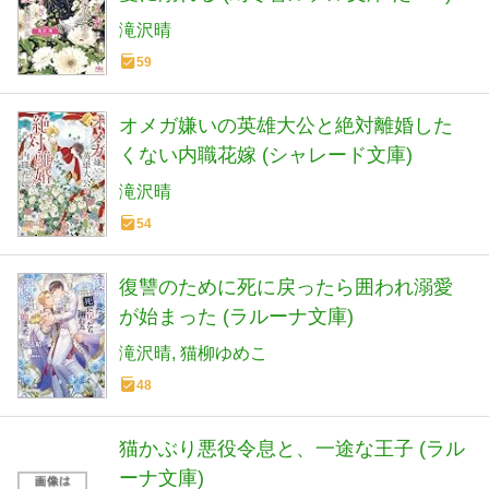
滝沢晴
59
オメガ嫌いの英雄大公と絶対離婚した
くない内職花嫁 (シャレード文庫)
滝沢晴
54
復讐のために死に戻ったら囲われ溺愛
が始まった (ラルーナ文庫)
滝沢晴
猫柳ゆめこ
48
猫かぶり悪役令息と、一途な王子 (ラル
ーナ文庫)