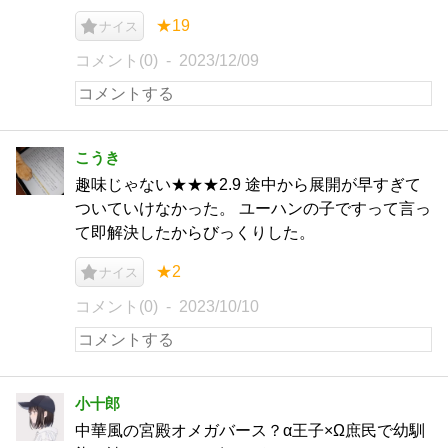
★19
ナイス
コメント(0)
2023/12/09
こうき
趣味じゃない★★★2.9 途中から展開が早すぎて
ついていけなかった。 ユーハンの子ですって言っ
て即解決したからびっくりした。
★2
ナイス
コメント(0)
2023/10/10
小十郎
中華風の宮殿オメガバース？α王子×Ω庶民で幼馴