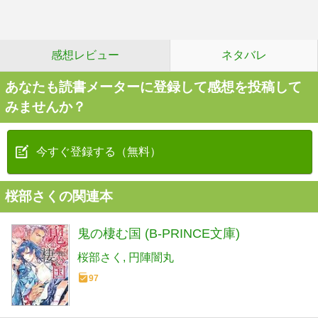
感想レビュー
ネタバレ
あなたも読書メーターに登録して感想を投稿して
みませんか？
今すぐ登録する（無料）
桜部さくの関連本
鬼の棲む国 (B-PRINCE文庫)
桜部さく
円陣闇丸
97