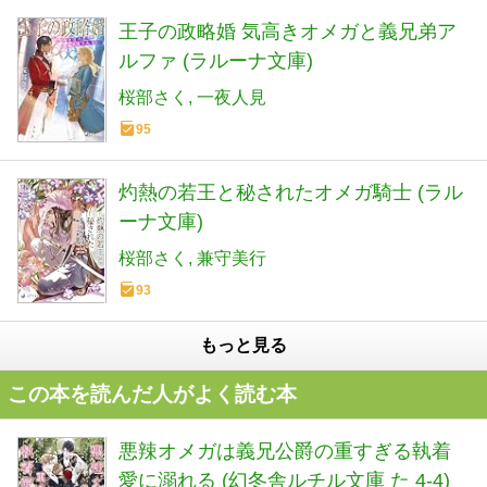
王子の政略婚 気高きオメガと義兄弟ア
ルファ (ラルーナ文庫)
桜部さく
一夜人見
95
灼熱の若王と秘されたオメガ騎士 (ラル
ーナ文庫)
桜部さく
兼守美行
93
もっと見る
この本を読んだ人がよく読む本
悪辣オメガは義兄公爵の重すぎる執着
愛に溺れる (幻冬舎ルチル文庫 た 4-4)