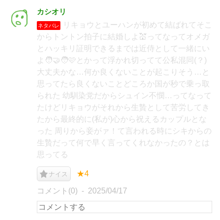
カシオリ
リキョウとユーハンが初めて結ばれてそこ
ネタバレ
からトントン拍子に結婚しよ💒ってなってオメガ
とハッキリ証明できるまでは近侍として一緒にい
よ🧑‍🤝‍🧑🩷とかって浮かれ切ってて公私混同(？)
大丈夫かな…何か良くないことが起こりそう…と
思ってたら良くないことどころか国が秒で乗っ取
られた 幼馴染党だからシュイン不憫…ってなって
たけどリキョウがそれから生贄として苦労してき
たから最終的に(私が)心から祝えるカップルとな
った 周りから妾がァ！て言われる時にシキからの
生贄だって何で早く言ってくれなかったの？とは
思ってる
★4
ナイス
コメント(0)
2025/04/17