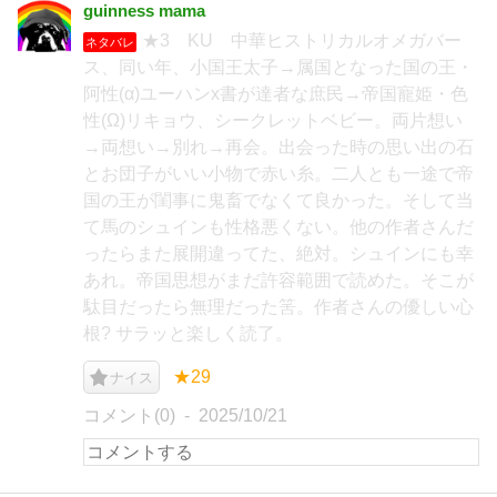
guinness mama
★3 KU 中華ヒストリカルオメガバー
ネタバレ
ス、同い年、小国王太子→属国となった国の王・
阿性(α)ユーハンx書が達者な庶民→帝国寵姫・色
性(Ω)リキョウ、シークレットベビー。両片想い
→両想い→別れ→再会。出会った時の思い出の石
とお団子がいい小物で赤い糸。二人とも一途で帝
国の王が閨事に鬼畜でなくて良かった。そして当
て馬のシュインも性格悪くない。他の作者さんだ
ったらまた展開違ってた、絶対。シュインにも幸
あれ。帝国思想がまだ許容範囲で読めた。そこが
駄目だったら無理だった筈。作者さんの優しい心
根? サラッと楽しく読了。
★29
ナイス
コメント(0)
2025/10/21