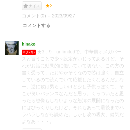
★2
ナイス
コメント(0)
2023/09/27
hinako
★3．9 unlimitedで。中華風オメガバー
ネタバレ
スと言うことで少々設定がいじってあるけど、そ
れがお話に効果的に働いていて切ない。この方の
書く受って、たおやかそうなので芯は強く、自立
しているので読んでいて応援したくなるんだよな
ー。逆に攻は男らしいけど少し子供っぽくて、そ
こが良いバランスなんだと思う。くっついたと思
ったら想像もしないような怒濤の展開になったの
にはびっくりしたけど、それもあって最後までハ
ラハラしながら読めた。しかし攻の親友、健気だ
よなあ・・・。