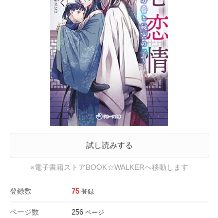
試し読みする
※電子書籍ストアBOOK☆WALKERへ移動します
登録数
75
登録
ページ数
256
ページ