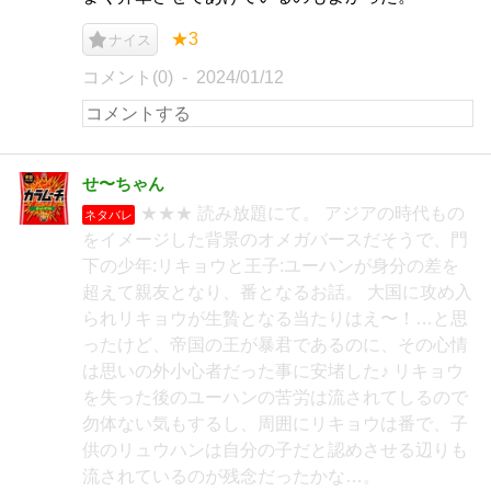
★3
ナイス
コメント(0)
2024/01/12
せ〜ちゃん
★★★ 読み放題にて。 アジアの時代もの
ネタバレ
をイメージした背景のオメガバースだそうで、門
下の少年:リキョウと王子:ユーハンが身分の差を
超えて親友となり、番となるお話。 大国に攻め入
られリキョウが生贄となる当たりはえ〜！…と思
ったけど、帝国の王が暴君であるのに、その心情
は思いの外小心者だった事に安堵した♪ リキョウ
を失った後のユーハンの苦労は流されてしるので
勿体ない気もするし、周囲にリキョウは番で、子
供のリュウハンは自分の子だと認めさせる辺りも
流されているのが残念だったかな…。