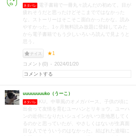
電子書籍で一冊丸々読んだの初めて。目が
ネタバレ
疲れそうだと思ったけどそこまでではなかった
な。ストーリーはそこそこ面白かったかな。読み
やすかった。1ヶ月無料読み放題に登録してみた
から電子書籍でもう少しいろいろ読んで見ようと
思う。
★1
ナイス
コメント(0)
2024/01/20
uuuuuuuuko（うーこ）
KU。中華風のオメガバース。子供の頃に
ネタバレ
出会って友情を育むユーハンとリキョウ。ユーハ
ンの近侍になりたいシュインがいつ意地悪してく
るのかと思っていたが、やさしくはないが生真面
目な人でそういうのはなかった。結ばれた途端に