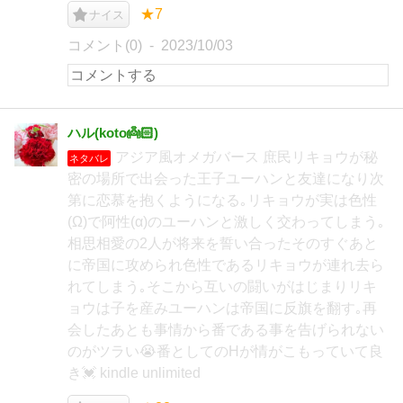
★7
ナイス
コメント(0)
2023/10/03
ハル(koto👼🏻‎)
アジア風オメガバース 庶民リキョウが秘
ネタバレ
密の場所で出会った王子ユーハンと友達になり次
第に恋慕を抱くようになる｡リキョウが実は色性
(Ω)で阿性(α)のユーハンと激しく交わってしまう｡
相思相愛の2人が将来を誓い合ったそのすぐあと
に帝国に攻められ色性であるリキョウが連れ去ら
れてしまう｡そこから互いの闘いがはじまりリキ
ョウは子を産みユーハンは帝国に反旗を翻す｡再
会したあとも事情から番である事を告げられない
のがツラい😭番としてのHが情がこもっていて良
き💓 kindle unlimited