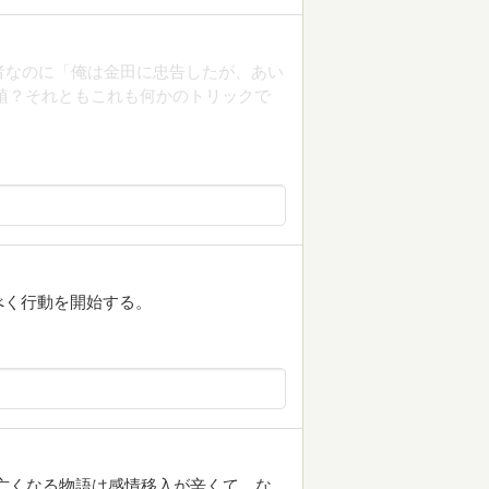
話者なのに「俺は金田に忠告したが、あい
植？それともこれも何かのトリックで
べく行動を開始する。
亡くなる物語は感情移入が辛くて、な