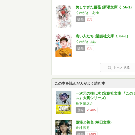
美しすぎた薔薇 (新潮文庫 く 56-1)
くわがき あゆ
登録
283
痛い人たち (講談社文庫 く 84-1)
くわがき あゆ
登録
235
もっと見る
この本を読んだ人がよく読む本
一次元の挿し木 (宝島社文庫 『この
ス』大賞シリーズ)
松下 龍之介
登録
23405
傲慢と善良 (朝日文庫)
辻村 深月
登録
42483