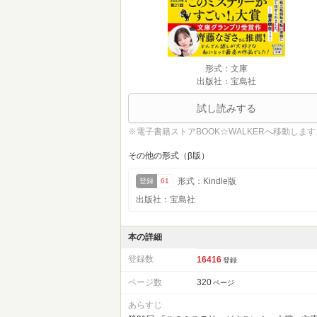
形式：文庫
出版社：宝島社
試し読みする
※電子書籍ストアBOOK☆WALKERへ移動します
その他の形式（β版）
形式：Kindle版
登録
61
出版社：宝島社
本の詳細
登録数
16416
登録
ページ数
320
ページ
あらすじ