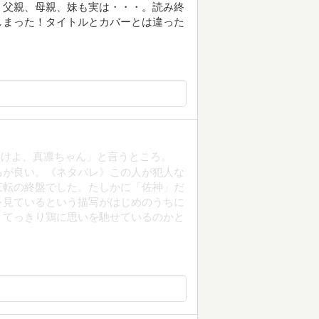
、父親、母親、妹も実は・・・。読み終
しまった！タイトルとカバーとは違った
とけよ、真凛ちゃん」と言うところ。
ろが良い。《ネタバレ》この人が犯人な
三転の終盤でした。たしかに「佐神」だ
を見ているという描写がはじめのうちに
、てっきり鶏に思いを馳せているのかと