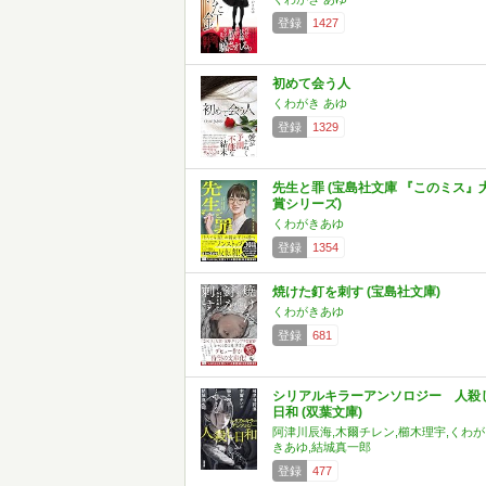
登録
1427
初めて会う人
くわがき あゆ
登録
1329
先生と罪 (宝島社文庫 『このミス』
賞シリーズ)
くわがきあゆ
登録
1354
焼けた釘を刺す (宝島社文庫)
くわがきあゆ
登録
681
シリアルキラーアンソロジー 人殺
日和 (双葉文庫)
阿津川辰海,木爾チレン,櫛木理宇,くわが
きあゆ,結城真一郎
登録
477