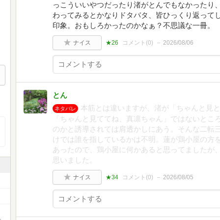
っこういいやつだったり渚がとんでもなかったり
わってみるとかなりドタバタ、皆ひっくり返って
印象。おもしろかったのかなぁ？不思議な一冊。
ナイス
★26
コメント(
0
)
2026/08/06
とん
本筋とは違いますが、渚が「ちゃんと見
ネタバレ
「ちゃんと見ててね、真凛ちゃん」ではないとこ
のかと誘導されては肩透かしにあう。そんな二転
けでは誰を指しているかは不明。蓮が鶏小屋の方
あったので、鶏小屋に何かあると思ってましたが
思いました。
ナイス
★34
コメント(
0
)
2026/08/05