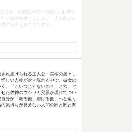
ったです。最初は妹想いの優しいお姉さ
みたいなのを感じてしまい、人の心とい
人物にも言えることですが。
殺され虐げられる主人公・美桜の痛々し
、怪しい人物が次々現れる中で、彼女の
いく。「こいつじゃないの？」と六、七
させた佐神のウシワカ父親が現れてつい
桜自身が「殺る側、虐げる側」へと辿り
当の気持ちが見えない人間の闇と闇と闇