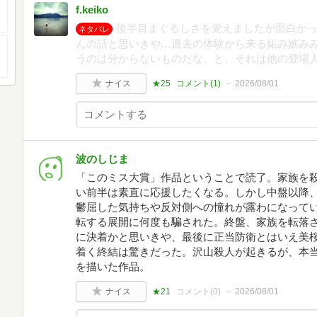
f.keiko
後半目まぐるしさを覚えましたが面白か
ネタバレ
んの話と思いきや…過去の体験から来る妬み嫉み
うのは分からないものだな、と。それは他の登場
ナイス
★25
コメント(
1
)
2026/08/01
波のしじま
「このミス大賞」作品ということで読了。家族を
い前半は素直に応援したくなる。しかし中盤以降
鬱屈した気持ちや反対側への憧れが露わになって
転する展開に何度も騙された。終盤、家族を転落
に決着かと思いきや、最後に正当防衛とはいえ美
着く終結は驚きだった。沢山殺人が起きるが、本
を描いた作品。
ナイス
★21
コメント(
0
)
2026/08/01