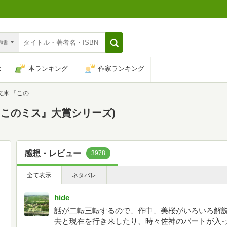
n和書
は
本ランキング
作家ランキング
ス』大賞シリーズ)
『このミス』大賞シリーズ)
感想・レビュー
3978
全て表示
ネタバレ
hide
話が二転三転するので、作中、美桜がいろいろ解
去と現在を行き来したり、時々佐神のパートが入