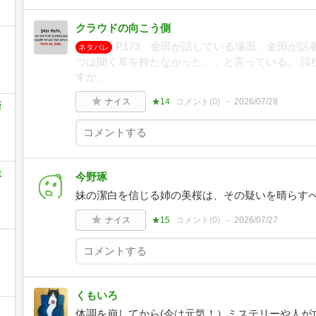
クラウドの向こう側
P173、金田が話している場面、金田が
ネタバレ
つは聞く耳を持たなかった。」と言っている。 誤
すか。
ナイス
★14
コメント(
0
)
2026/07/28
新
ミ
今野琢
妹の潔白を信じる姉の美桜は、その疑いを晴らす
ナイス
★15
コメント(
0
)
2026/07/27
くもいろ
体調を崩してから(今は元気！）ミステリーや人が