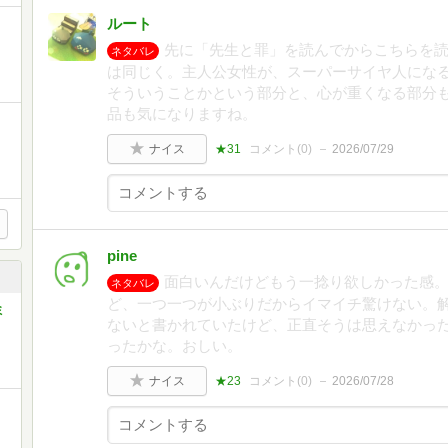
ルート
先に「先生と罪」を読んでからこちらを
ネタバレ
は同じく。主人公女性が、スーパーサイヤ人にな
そういうことかという部分と、心が重くなる部分
品も気になりますね。
ナイス
★31
コメント(
0
)
2026/07/29
pine
面白いんだけどもう一捻り欲しかった感
ネタバレ
ど、一つ一つが小ぶりだからイマイチ驚けない。
ミ
ないと書かれていたけど、正直そうは思えなかっ
ったかな。おしい。
ナイス
★23
コメント(
0
)
2026/07/28