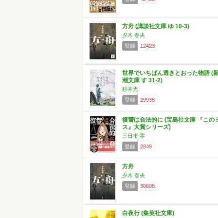
方舟 (講談社文庫 ゆ 10-3)
夕木 春央
登録
12423
世界でいちばん透きとおった物語 (
潮文庫 す 31-2)
杉井光
登録
29938
復讐は合法的に (宝島社文庫 『この
ス』大賞シリーズ)
三日市 零
登録
2849
方舟
夕木 春央
登録
30608
白夜行 (集英社文庫)