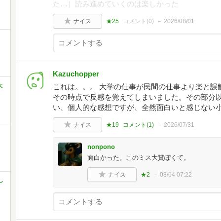
た…）読み進めていくのは楽しかった
ナイス
★25
コメント(
0
)
2026/08/01
Kazuchopper
大
これは。。。 大学の仕事が民間の仕事より楽と誤
その時点で反感を覚えてしまいました。その部分
い、個人的な感想ですが、全然面白いと感じない
ナイス
★19
コメント(
1
)
2026/07/31
nonpono
面白かった。このミス大賞ぽくて。
ナイス
★2
08/04 07:22
し