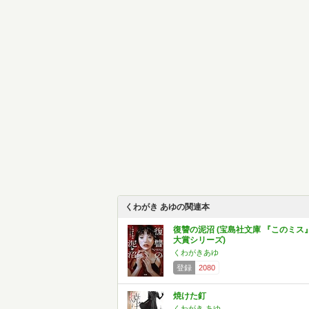
くわがき あゆの関連本
復讐の泥沼 (宝島社文庫 『このミス
大賞シリーズ)
くわがきあゆ
登録
2080
焼けた釘
くわがき あゆ