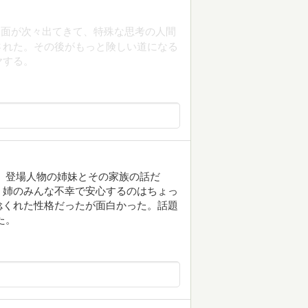
な面が次々出てきて、特殊な思考の人間
された。その後がもっと険しい道になる
ヤする。
 登場人物の姉妹とその家族の話だ
、姉のみんな不幸で安心するのはちょっ
捻くれた性格だったが面白かった。話題
た。