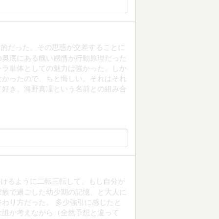
象的だった。その思惑が交差することに
の奥底にある醜い感情が行動原理だった
ャラ単体としての魅力は強かった。しか
なかったので、ちと悔しい。それはそれ
て好き。海野真凜という名前との組み合
掛けるように二転三転して、もし自分が
家族で過ごした幼少期の記憶、と大人に
わり方だった。 多少強引に感じたと
は誰か考えながら（全然予想と違って