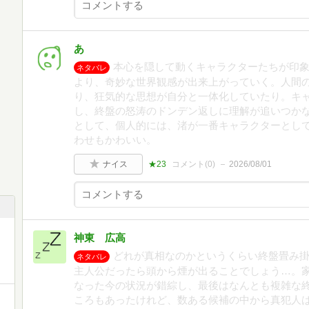
あ
本心を隠して動くキャラクターたちが印
ネタバレ
より、奇妙な世界観感が出来上がっていく。人間
り、狂気的な思想が自分と一体化していたり。キ
し、終盤の怒涛のドンデン返しに理解が追いつか
として、個人的には、渚が一番キャラクターとし
わせもかわいい。
ナイス
★23
コメント(
0
)
2026/08/01
』
神東 広高
どれが真相なのかというくらい終盤畳み
ネタバレ
主人公だったら頭から煙が出ることでしょう…。
なった今の状況が錯綜し、最後はなんとも複雑な終
ころもあったけれど、数ある候補の中から真犯人