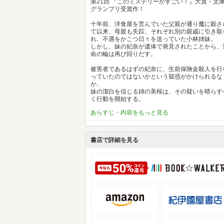
第21回 『このミステリーがすごい！』大賞・文
グランプリ受賞作！
十年前、洋食屋を営んでいた父親が通り魔に殺さ
て以来、母親も失踪、それぞれ別の親戚に引き取
れ、不遇をかこつ日々を送っていた小林姉妹。
しかし、妹の妃奈が遺体で発見されたことから、
命の輪は再び回りだす。
被害者であるはずの妃奈に、生前保険金殺人を行
っていたのではないかという疑惑がかけられるな
か、
妹の潔白を信じる姉の美桜は、その疑いを晴らす
く行動を開始する。
あらすじ・内容をもっと見る
書店で詳細を見る