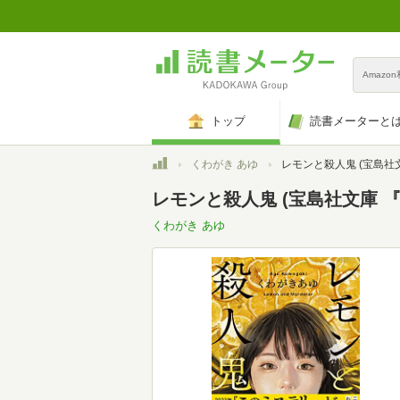
Amazo
トップ
読書メーターと
トップ
くわがき あゆ
レモンと殺人鬼 (宝島社文庫 『このミ
レモンと殺人鬼 (宝島社文庫 
くわがき あゆ