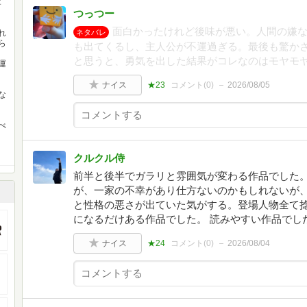
庫
つっつー
面白かったけれど後味が悪い。人間の嫌
れ
ネタバレ
ら
も出てくるし、主人公が不運過ぎる。最後も驚か
と思うと、勇気を出した結果がコレなのはモヤモ
運
ナイス
★23
コメント(
0
)
2026/08/05
な
べ
クルクル侍
前半と後半でガラリと雰囲気が変わる作品でした。
が、一家の不幸があり仕方ないのかもしれないが
と性格の悪さが出ていた気がする。登場人物全て
になるだけある作品でした。 読みやすい作品でし
ナイス
★24
コメント(
0
)
2026/08/04