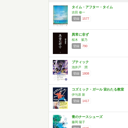
タイム・アフター・タイム
吉田 修一
登録
1577
異常に非ず
桜木 紫乃
登録
790
ブティック
池井戸 潤
登録
1808
コズミック・ガール 宙わたる教室
伊与原 新
登録
1417
青のナースシューズ
藤岡 陽子