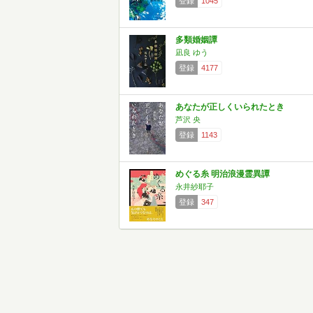
登録
1045
多類婚姻譚
凪良 ゆう
登録
4177
あなたが正しくいられたとき
芦沢 央
登録
1143
めぐる糸 明治浪漫霊異譚
永井紗耶子
登録
347