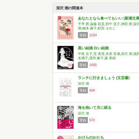
深沢 潮の関連本
あなたとなら食べてもいい (新潮文庫
千早 茜,遠藤 彩見,田中 兆子,神田 茜,深
潮,柚木 麻子,町田 そのこ
登録
2154
黒い結婚 白い結婚
中島 京子,窪 美澄,木原 音瀬,深沢 潮,成
名璃子,瀧羽 麻子,森 美樹
登録
1655
ランチに行きましょう (文芸書)
深沢 潮
登録
609
海を抱いて月に眠る
深沢 潮
登録
572
かけらのかたち