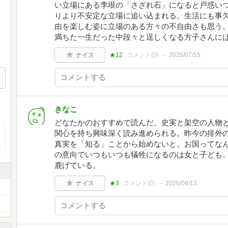
い立場にある李垠の「さざれ石」になると戸惑い
りより不安定な立場に追い込まれる。生活にも事
由を楽しむ姿に立場のある方々の不自由さも思う
満ちた一生だった中段々と逞しくなる方子さんに
ナイス
★12
コメント(
0
)
2026/07/15
きなこ
どなたかのおすすめで読んだ。史実と架空の人物
関心を持ち興味深く読み進められる。昨今の排外
真実を「知る」ことから始めないと。お国ってな
の意向でいつもいつも犠牲になるのは女と子ども
鹿げている。
ナイス
★3
コメント(
0
)
2026/06/13