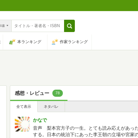
n和書
は
本ランキング
作家ランキング
感想・レビュー
78
全て表示
ネタバレ
かなで
音声 梨本宮方子の一生。とても読み応えがあっ
する。日本の統治下にあった李王朝の立場や宮家