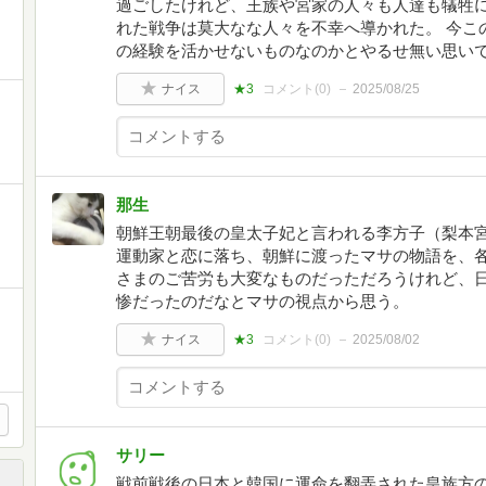
過ごしたけれど、王族や宮家の人々も人達も犠牲に
れた戦争は莫大なな人々を不幸へ導かれた。 今こ
の経験を活かせないものなのかとやるせ無い思い
ナイス
★3
コメント(
0
)
2025/08/25
那生
朝鮮王朝最後の皇太子妃と言われる李方子（梨本
運動家と恋に落ち、朝鮮に渡ったマサの物語を、各
さまのご苦労も大変なものだっただろうけれど、
惨だったのだなとマサの視点から思う。
ナイス
★3
コメント(
0
)
2025/08/02
サリー
戦前戦後の日本と韓国に運命を翻弄された皇族方