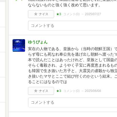
ならないものと強く強く改めて思います。
ナイス
★3
コメント(
0
)
2025/07/27
ゆうぴょん
実在の人物である、皇族から（当時の朝鮮王国）
らず母にも死なれ奉公先を逃げ出し朝鮮へ渡った
本で読んだことはあったけれど、皇族として国益
そらく毒殺され、ようやく子宝に再度恵まれるも
も韓国で生き抜いた方子と、大震災の虐殺から独
き抜いたマサとここで結び付くのかという結末。
ることにはなるのでは
ナイス
★3
コメント(
0
)
2025/06/08