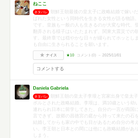
ねここ
朝鮮王朝最後の皇太子に政略結婚で嫁い
ネタバレ
ばれた女性という同時代を生きる女性が語る物語
です。皇族も一般の人も生きるのが大変な時代、
翻弄される様子はいたたまれず、関東大震災での
す。最終章では穏やかな日々が綴られてホッとし
も自由に生きられることを願います。
ナイス
★10
コメント(
0
)
2025/11/01
Daniela Gabriela
朝鮮王朝の皇太子李垠と宮家出身で皇太
ネタバレ
ボルとされた政略結婚。李垠は、満10歳という幼
連れられ日本に留学してきた。自分の一言が両国
言できず、故郷の昌徳宮の庭から持って来たの石
結婚してからも家の中でも目があるため自分の考
い。李王朝と日本との間には他にも政略結婚があり
しまう。