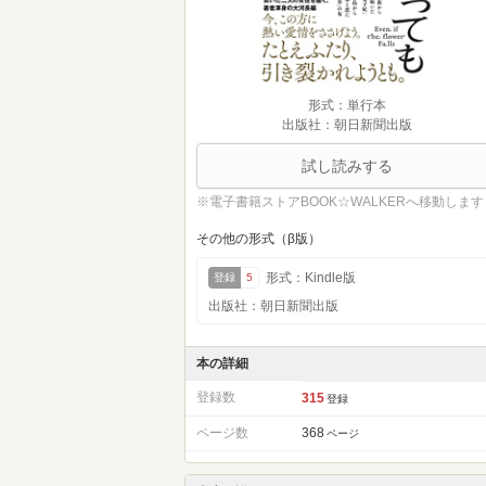
形式：単行本
出版社：朝日新聞出版
試し読みする
※電子書籍ストアBOOK☆WALKERへ移動します
その他の形式（β版）
形式：Kindle版
登録
5
出版社：朝日新聞出版
本の詳細
登録数
315
登録
ページ数
368
ページ