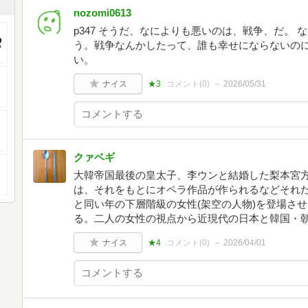
nozomi0613
p347 そうだ、なによりも悪いのは、戦争、だ。
う。戦争なんかしたって、誰も幸せにならないのに
い。
ナイス
★3
コメント(
0
)
2026/05/31
クァベギ
大韓帝国最後の皇太子、李ウンと結婚した梨本宮
は、それをもとにオペラ作品が作られるなどそれ
と同い年の下層階級の女性(架空の人物)を登場さ
る。二人の女性の視点から近現代の日本と韓国・
ナイス
★4
コメント(
0
)
2026/04/01