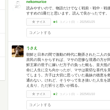
nekomurice
読みやすいので、物語だけでなく戦前・戦中・戦
すすめの1冊だと思います。読んで良かったです。
ナイス
★6
コメント(
0
)
2025/01/25
うさえ
朝鮮と日本の間で激動の時代に翻弄された二人の
庶民の我々からすれば、マサの悲惨な境遇の方が
鮮王家の世子に嫁いだ方子の負った軛も、並大抵
命に人生に立ち向かったが、マサは親切な喜代を
てしまう。方子は大切に思っていた義妹の徳恵を
通わない。けれど、そうやって生き抜いた人生を
え去り、ただ祈りと想いが残る。
ナイス
★2
コメント(
0
)
2025/01/10