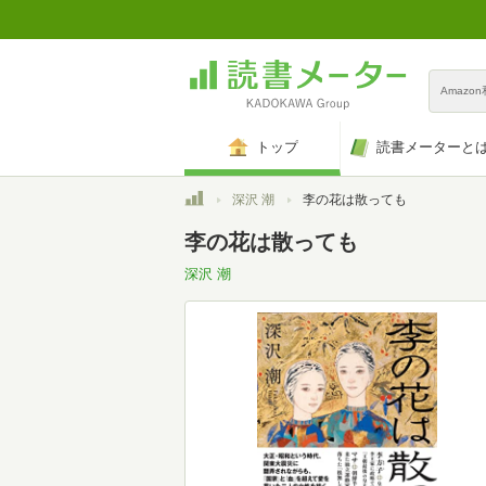
Amazo
トップ
読書メーターと
トップ
深沢 潮
李の花は散っても
李の花は散っても
深沢 潮