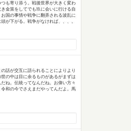
つつも寄り添う。戦後世界が大きく変わ
欠き金策をしてでも玖に会いに行ける自
。お国の事情や戦争に翻弄される波乱に
は頭が下がる。戦争がなければ、、、。
との話が交互に語られることによりより
の世の中は目に余るものがあるがまずは
んだね。伝統ってなんだね。お偉い方々
。令和の今でさえまだやってんだよ。馬