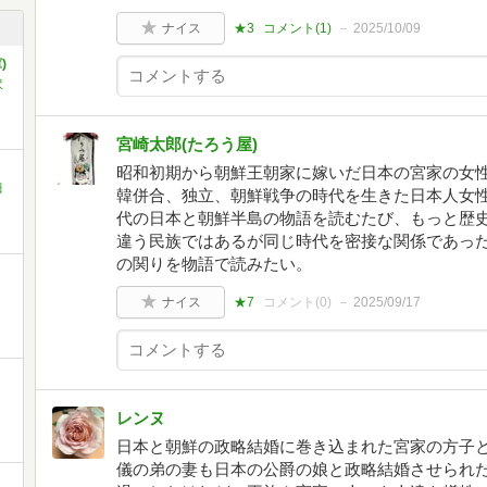
ナイス
★3
コメント(
1
)
2025/10/09
)
沢
宮崎太郎(たろう屋)
昭和初期から朝鮮王朝家に嫁いだ日本の宮家の女
田
韓併合、独立、朝鮮戦争の時代を生きた日本人女
代の日本と朝鮮半島の物語を読むたび、もっと歴
違う民族ではあるが同じ時代を密接な関係であっ
の関りを物語で読みたい。
ナイス
★7
コメント(
0
)
2025/09/17
レンヌ
日本と朝鮮の政略結婚に巻き込まれた宮家の方子
儀の弟の妻も日本の公爵の娘と政略結婚させられた