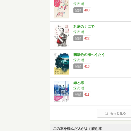
深沢 潮
登録
488
乳房のくにで
深沢 潮
登録
422
翡翠色の海へうたう
深沢 潮
登録
418
緑と赤
深沢 潮
登録
411
もっと見る
この本を読んだ人がよく読む本