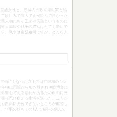
だ皇族女性と、朝鮮人の独立運動家と結
。二段組みで膨大ですが読んで良かった
登場人物たちが国家や民族というものに
朝鮮人虐殺や戦争の猫写はとても辛いで
ます。戦争は言語道断ですが、どんな人
子候補にもなった方子の日鮮融和のシン
い年頃に両親から引き離され伊藤博文に
に影響を与える恐れがあるため自由に発
を握り忍び耐える生活を送った。二人が
えを自由に発言できないところが重苦し
、李垠の妹もその1人で精神を病んで