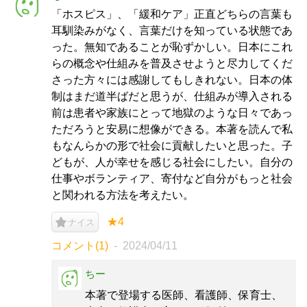
「ホスピス」、「緩和ケア」正直どちらの言葉も
耳馴染みがなく、言葉だけを知っている状態であ
った。無知であることが恥ずかしい。日本にこれ
らの概念や仕組みを普及させようと尽力してくだ
さった方々には感謝してもしきれない。日本の体
制はまだ道半ばだと思うが、仕組みが導入される
前は患者や家族にとって地獄のような日々であっ
ただろうと安易に想像ができる。本著を読んで私
もなんらかの形で社会に貢献したいと思った。子
どもが、人が幸せを感じる社会にしたい。自分の
仕事やボランティア、寄付など自分がもっと社会
と関われる方法を考えたい。
★4
ナイス
コメント(1)
2024/04/11
ちー
本著で登場する医師、看護師、保育士、