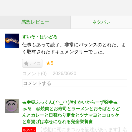
感想レビュー
ネタバレ
すいそ・はいどろ
仕事もあって読了。非常にバランスのとれた、よ
く取材されたドキュメンタリーでした。
★5
ナイス
コメント(0)
2026/06/20
🐢🐡🐱ふっくん( ◠‿◠ )/#すかいからーず🐱🐡🐢
🌫🫧 @焼肉とお寿司とラーメンとおそばとうど
んとカレーと日替わり定食とツナマヨとコロッケ
と唐揚げは幸せになれる完全栄養食
【感想に死にまつわる記述があります】名
ネタバレ