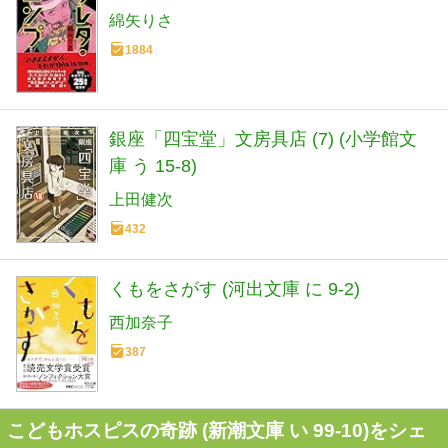
綿矢りさ
1884
銀座「四宝堂」文房具店 (7) (小学館文
庫 う 15-8)
上田健次
432
くもをさがす (河出文庫 に 9-2)
西加奈子
387
こどもホスピスの奇跡 (新潮文庫 い 99-10)をシェ