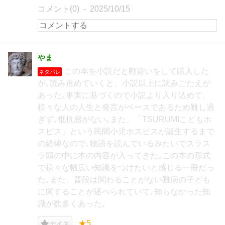
コメント(0)
2025/10/15
やま
この本を小説だと勘違いをして購入した
ネタバレ
が､読み進めていくと、小説以上に読みごたえが
あった｡事実に基づくので小説より入り込めて、
様々な人の人生と発言がベースであるため難し過
ぎず､抵抗感がない｡また、「TSURUMIこどもホ
スピス」という民間小児ホスピスが誕生するまで
の経緯なので､物語を読んでいるみたいでスラス
ラ頭の中に本の内容が入ってきた｡この本の形式
で様々な幅広い知識をつけたいと感じる一冊だっ
た｡また、普段は関わることがない難病の子ども
に関することが述べられていて､知らなかった知
識が数多くあった｡
★5
ナイス