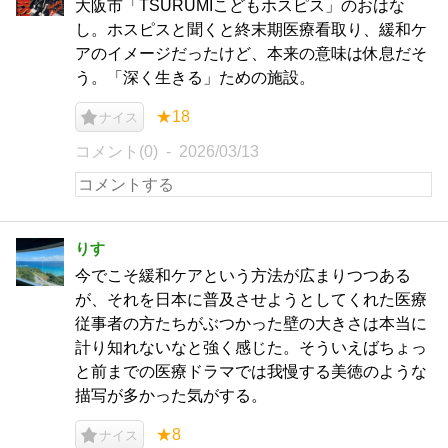
大阪市「TSURUMIこどもホスピス」のおはな
し。ホスピスと聞くと終末期医療看取り、緩和ケ
アのイメージだったけど、本来の意味は休息だそ
う。「深く生きる」ための施設。
★18
ナイス
コメント(0)
2026/03/13
りす
今でこそ緩和ケアという方法が広まりつつある
が、それを日本に普及させようとしてくれた医療
従事者の方たちがぶつかった壁の大きさは本当に
計り知れないなと強く感じた。そういえばちょっ
と前までの医療ドラマでは我慢する美徳のような
描写が多かった気がする。
★8
ナイス