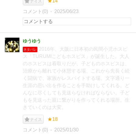
★14
ナイス
コメント(0)
2025/06/23
ゆうゆう
2016年、大阪に日本初の民間小児ホスピ
ネタバレ
ス「TURUMIこどもホスピス」が誕生した。大人
のホスピスは看取りだが、子どものホスピスは、
治療から離れて小休憩する場、これから先長く続
く闘病で、家族がレスパイトする場。文字通り一
生涯の思い出を作ることを手助けしてくれる。ど
んなに尽くしても見送らなければならない。子ど
もを見送った親に繋がりを作ってくれる場所。生
きていくのは大変。
★18
ナイス
コメント(0)
2025/01/30