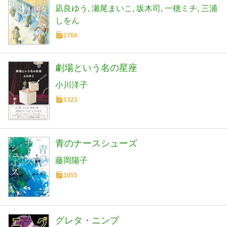
凪良ゆう
瀬尾まいこ
坂木司
一穂ミチ
三浦
しをん
2766
劇場という名の星座
小川洋子
1323
青のナースシューズ
藤岡陽子
1055
グレタ・ニンプ