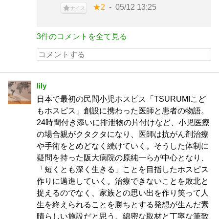
★2
05/12 13:25
ナイス
3件のコメントを全て見る
lily
日本で最初の民間小児ホスピス「TSURUMIこど
もホスピス」創設に携わった医師と患者の物語。
24時間付き添いに排泄物の片付けなど、小児医療
の場合親がクタクタになり、医師は抗がん剤治療
や手術をとめどなく続けていく。そうした体制に
疑問を持った阪大病院の原純一らが中心となり、
「短くとも深く生きる」ことを目指したホスピス
作りに邁進していく。治療できないことを敗北と
捉えるのでなく、家族との思い出を作り笑って人
生を終えられることを勝ちとする発想が生んだ素
晴らしい施設だと思う。綿密な取材と丁寧な筆致