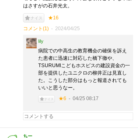
はさすがの石井光太。
★16
ナイス
コメント(1)
2024/04/25
lily
病院での中高生の教育機会の確保を訴え
た患者に迅速に対応した橋下徹や、
TSURUMIこどもホスピスの建設資金の一
部を提供したユニクロの柳井正は見直し
た。こうした部分はもっと報道されても
いいと思うなー。
★6
04/25 08:17
ナイス
ちー