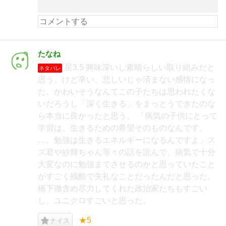
たなね
星3.5 興味深いし素晴らしい取り組みだと
ネタバレ
思う。けど辛い。悲しいじゃ済まない感情になっ
た。かわいそうなんてこの子たちは思われたくな
いだろうし「深く生きる」をまっとうできたのな
ら本当に良かったと思う。 「病気の子供にとって
学習は、生きるための希望そのものなんです。
…。勉強は生きるエネルギーになるんですよ」ス
ズ君や紗輝ちゃん等々の話を読んで、病気で十分
大変なのに勉強までさせるのかと思っていたこと
がすごく残酷で失礼なことだったんだと思った。
橋下徹含め尽力してくれた政治家たちもすごい
し、ユニクロすごいと思った。
★5
ナイス