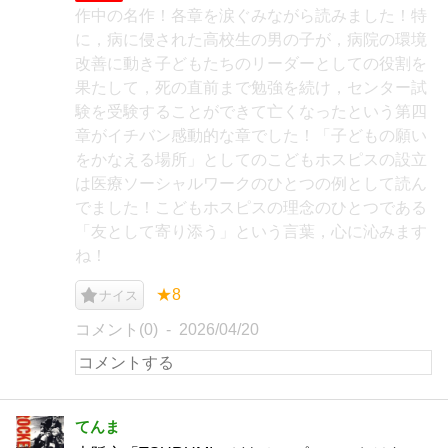
作中の名作！各章を涙ぐみながら読みました！特
に，病に侵された高校生の男の子が，病院の環境
改善に動き子どもたちのリーダーとしての役割を
果たして，死の直前まで勉強を続け，センター試
験を受験することができて亡くなったという第四
章がイチバン感動的な章でした！「子どもの願い
をかなえる場所」としてのこどもホスピスの設立
は医療ソーシャルワークのひとつの例として読ん
でました！こどもホスピスの理念のひとつである
「友として寄り添う」という言葉，心に沁みます
ね！
★8
ナイス
コメント(0)
2026/04/20
てんま