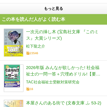
もっと見る
この本を読んだ人がよく読む本
一次元の挿し木 (宝島社文庫 『このミ
ス』大賞シリーズ)
松下龍之介
23546
2026年版 みんなが欲しかった! 社会福
祉士の一問一答＋穴埋めドリル!【要点
整理＋過去問・予想問題／赤チェック
TAC社会福祉士受験対策研究会
シート付き】（みんなが欲しかったシ
16
リーズ）（TAC出版）
本屋さんのある街で (文春文庫 ふ 53-2)