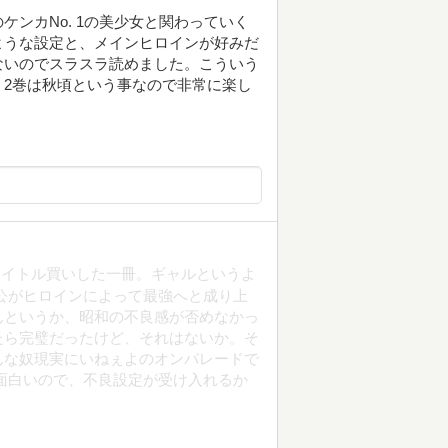
ンカNo. 1の美少女と関わっていく
ような設定と、メインヒロインが好みだ
ないのでスラスラ読めました。こういう
2巻は秋頃という事なので非常に楽し
タイトル買いした一冊。ギャルというよ
公がヒロインによって最強へと成り上
んというか、昭和の不良感が否めなかっ
たら完璧だったけど、それはないか。そ
んな奴現実にいねぇよのオンパレードで
面白いので、不良設定が受け入れるか