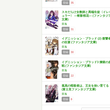
登録
35
スキだらけ女教師と異端生徒〈イレ
ュラー〉 ―斬影桜花― (ファンタジ
文庫)
亜逸
登録
31
イグニッション・ブラッド (2) 復讐
の狂宴 (ファンタジア文庫)
亜逸
登録
30
イグニッション・ブラッド3 煉獄の
戦 (ファンタジア文庫)
亜逸
登録
22
孤高の暗殺者は、王女を拾い育てる
(富士見ファンタジア文庫)
亜逸
登録
8