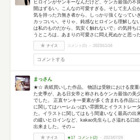
ヒロインがヤンキーなんだけど、ケンカ最強の不
開はずるい。こんなの可愛すぎる。そして主人公
気を持った力無き者から、しっかり強くなってい
カッコいい。そりゃ、鈍感なヒロインも理解しな
は私のものだから、気安く触れないで」の気持ち
うところは、あまりの可愛さに悶え死ぬかと思っ
ナイス
コメント(
0
)
2023/11/16
まっさん
★☆ 表紙買いした作品。 物語は受験における度
た史季が、ある日女帝と称されるケンカ最強の美少
でした。 正直ヤンキー要素が多く含まれる作品に
に関してはハーレムっぽい雰囲気とイラストレーター
た。イラストに関してはもう間違いなく最高の出
の緩いヒロインなど、kakao先生らしさ溢れる口
出来ました。その→
ナイス
★17
コメント(
2
)
2023/07/26