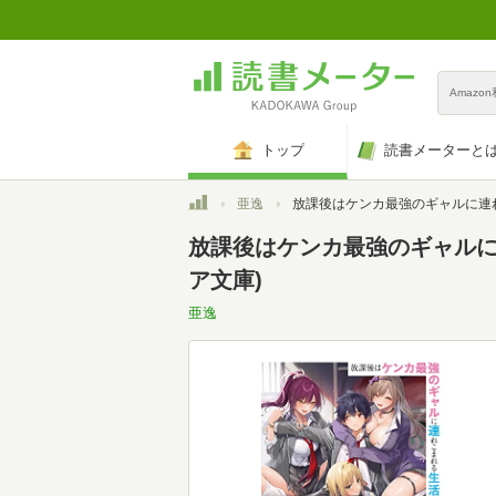
Amazo
トップ
読書メーターと
トップ
亜逸
放課後はケンカ最強のギャルに連れこまれる生活 彼女たちに好かれて、僕も最強に!? (ファンタジア
放課後はケンカ最強のギャルに
ア文庫)
亜逸