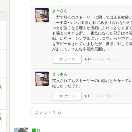
まっさん
一方で肝心のストーリーに関しては正直微妙
キー要素･ケンカ要素が私にあまり合わない所
ンカが強くなる理由が流石にふわっとしすぎ
も噛ませすぎる所、一番気になった部分は今
動。いや〜、シンプルにカッコ悪かったです
をアピールされていましたが、夏凛に対して
があって、そんな中最終局面に→
ナイス
★14
07/26 17:33
まっさん
突入されてもストーリーの山場だと分かって
こ
厳しかったです。
僕
ナイス
★13
07/26 17:33
こ
僕
霧月