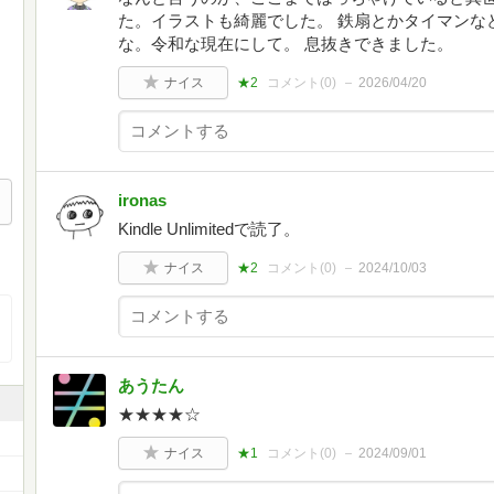
た。イラストも綺麗でした。 鉄扇とかタイマンな
な。令和な現在にして。 息抜きできました。
ナイス
★2
コメント(
0
)
2026/04/20
ironas
Kindle Unlimitedで読了。
ナイス
★2
コメント(
0
)
2024/10/03
あうたん
★★★★☆
ナイス
★1
コメント(
0
)
2024/09/01