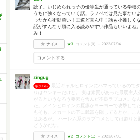
読了。いじめられっ子の優等生が通っている学校のケ
うちに強くなっていく話。ラノベでは見た事ない
ギ
ったから衝動買い！王道ど真ん中！話も小難しく
ア
話がすんなり頭に入る読みやすい作品もいいよね。
み！
ナイス
★3
コメント(
0
)
2023/07/04
者
zingug
血
最近ギャルヒロインにハマっているので
ネタバレ
りはヤンキーだけど。 実は素質があった最弱主人
がるというなろう要素を含んだ不良ラブコメ。な
た。メインヒロインの夏凛がヨーヨーで攻撃して
もそも、スカートの下に武器を隠してるとか、こ
はあるが。 ハーレム系のラブコメとしては割りと
どうかだな。
ナイス
★2
コメント(
1
)
2023/07/01