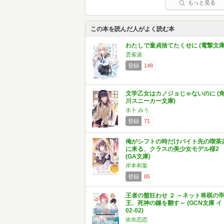
もっと見る
この本を読んだ人がよく読む本
わたしで童貞捨てたくせに (電撃文庫
雲雀湯
登録
148
文学乙女はカノジョじゃないのに (
川スニーカー文庫)
水卜 みう
登録
71
俺がシフトの時だけバイト先の喫茶
に来る、クラスの美少女モデル様2
(GA文庫)
岸本和葉
登録
85
王者の盤狂わせ ２ ～ネット将棋の
王、死神の鎌を翻す～ (GCN文庫 イ
02-02)
依依恋恋