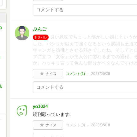
)
ぶんご
良い意味でちょっと懐かしい感じという
ネタバレ
した。パシリが鍛えて強くなるという展開も王道
年マンガを彷彿とさせる熱さでしたね。そしてヒ
プに立つ「女帝」が主人公に惚れるまでの過程、
角
か。ハッキリ言って色んな部分がベタなんですけ
ナイス
コメント(
1
)
2023/06/28
店
yo1024
続刊願っています!
帝
ナイス
コメント(
0
)
2023/06/18