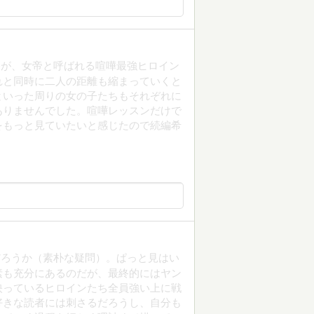
公が、女帝と呼ばれる喧嘩最強ヒロイン
れと同時に二人の距離も縮まっていくと
といった周りの女の子たちもそれぞれに
ありませんでした。喧嘩レッスンだけで
をもっと見ていたいと感じたので続編希
だろうか（素朴な疑問）。ぱっと見はい
素も充分にあるのだが、最終的にはヤン
映っているヒロインたち全員強い上に戦
好きな読者には刺さるだろうし、自分も