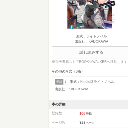
形式：ライトノベル
出版社：KADOKAWA
試し読みする
※電子書籍ストアBOOK☆WALKERへ移動します
その他の形式（β版）
形式：Kindle版ライトノベル
登録
1
出版社：KADOKAWA
本の詳細
登録数
106
登録
ページ数
328
ページ