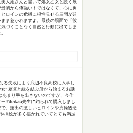
良美人姐さんと書いて処女乙女と説く展
が最初から俺強い！ではなくて、心に男
きヒロインの危機に根性見せる展開が超
いまま惹かれますよ。最後の場面で「彼
に気づくことなく自然と行動に出てしま
た。
重なる失敗により底辺不良高校に入学し
女･夏凛と縁を結ぶ所から始まるお話
はあまり手を出さないのですが、今作
のkakao先生に釣られて購入しまし
来で、露出の激しいヒロインや貞操観念
絵や挿絵が多く描かれていてとても満足