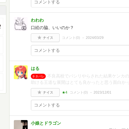
わわわ
口絵の脇、いいのか？
ナイス
コメント(
0
)
2024/03/29
はる
不良高校でパシリやらされた結果ケンカ
ネタバレ
助ける王道な展開はとても良かったと思う面白か
ナイス
★4
コメント(
0
)
2023/12/01
小娘とドラゴン