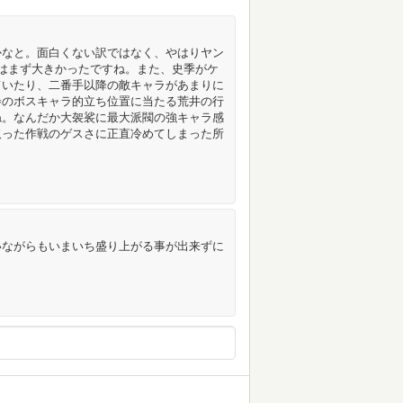
かなと。面白くない訳ではなく、やはりヤン
はまず大きかったですね。また、史季がケ
ていたり、二番手以降の敵キャラがあまりに
巻のボスキャラ的立ち位置に当たる荒井の行
ね。なんだか大袈裟に最大派閥の強キャラ感
取った作戦のゲスさに正直冷めてしまった所
いながらもいまいち盛り上がる事が出来ずに