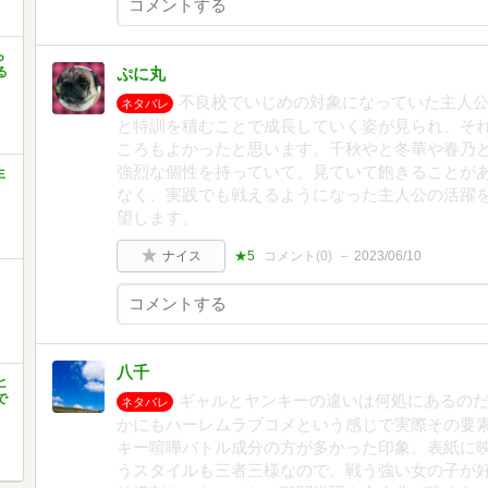
ら
る
ぷに丸
不良校でいじめの対象になっていた主人
ネタバレ
と特訓を積むことで成長していく姿が見られ、そ
ころもよかったと思います。千秋やと冬華や春乃
強烈な個性を持っていて、見ていて飽きることが
生
なく、実践でも戦えるようになった主人公の活躍
望します。
ナイス
★5
コメント(
0
)
2023/06/10
八千
ヒ
で
ギャルとヤンキーの違いは何処にあるの
ネタバレ
かにもハーレムラブコメという感じで実際その要
キー喧嘩バトル成分の方が多かった印象。表紙に
うスタイルも三者三様なので、戦う強い女の子が