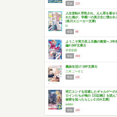
登録
113
人生逆転4 浮気され、えん罪を着せ
れた俺が、学園一の美少女に懐かれ
(角川スニーカー文庫)
D
登録
98
ようこそ実力至上主義の教室へ 3年
編4 (MF文庫J)
衣笠彰梧
登録
443
義妹生活17 (MF文庫J)
三河 ごーすと
登録
115
死亡エンドを回避したギャルゲーの
ロインたちが俺の【日記帳】を読ん
秘密を知ったらしい2 (GA文庫)
addict
登録
110