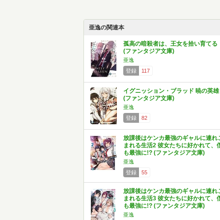
亜逸の関連本
孤高の暗殺者は、王女を拾い育てる
(ファンタジア文庫)
亜逸
登録
117
イグニッション・ブラッド 暁の英雄
(ファンタジア文庫)
亜逸
登録
82
放課後はケンカ最強のギャルに連れ
まれる生活2 彼女たちに好かれて、
も最強に!? (ファンタジア文庫)
亜逸
登録
55
放課後はケンカ最強のギャルに連れ
まれる生活3 彼女たちに好かれて、
も最強に!? (ファンタジア文庫)
亜逸