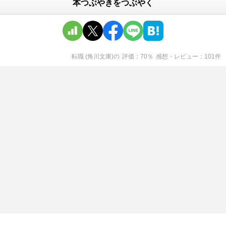
本つぶやきをつぶやく
転職 (角川文庫)
の
評価
70
％
感想・レビュー
101
件