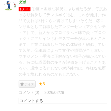
ダボ
①度々困難な状況にぶち当たるが、毎度あ
ネタバレ
っさり解決してテンポ早く進む。これが池井戸作
品であれば3冊くらい書けてしまいそうだ。②コ
ンサルとして就職したアンダーセン（アクセンチ
ュア）で、新人からプログラム三昧で炎上プロジ
ェクトにアサインされデスマーチが流れるところ
まで、同業に就職した自分の体験談と酷似してい
て苦笑。③組織によって文化や慣習が全く違い、
マネジメント手法に正解がない様子が描かれてい
る。時に転職回数の多さが評価を下げることもあ
るが、環境に依存しない対応能力は、多様な職歴
の中で培われるものかもしれない。
★5
ナイス
コメント(0)
2026/02/28