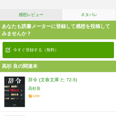
感想レビュー
ネタバレ
あなたも読書メーターに登録して感想を投稿して
みませんか？
今すぐ登録する（無料）
高杉 良の関連本
辞令 (文春文庫 た 72-5)
高杉良
1208