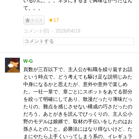
いるのに。。。ネタにするまで興味なかったなん
て。。。
★17
ナイス
コメント(0)
2026/04/19
W-G
頁数が三百以下で、主人公が転職を繰り返すお話
という時点で、どう考えても駆け足な説明じみた
中身になるかと思えたが、意外や意外で楽しめ
た。一社一章で、章ごとにスポットをあてる部分
を絞って明確にしてあり、散漫だったり薄味だっ
たりの、難点を感じさせない構成の巧さだったの
だろう。あとがきを読んでびっくりの、主人公小
野のモデルは娘婿で、取材の手伝いをしたのはお
孫さんとのこと。必勝法にはなり得ないけど、た
まにやたら上手くいってしまう系の、イレギュラ