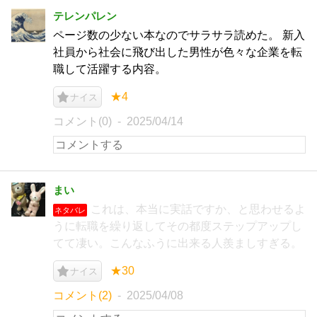
テレンパレン
ページ数の少ない本なのでサラサラ読めた。 新入
社員から社会に飛び出した男性が色々な企業を転
職して活躍する内容。
★4
ナイス
コメント(0)
2025/04/14
まい
これは、本当に実話ですか、と思わせるよ
ネタバレ
うに転職を繰り返してその都度ステップアップし
てて凄い。こんなふうに出来る人羨ましすぎる。
★30
ナイス
コメント(2)
2025/04/08