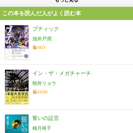
この本を読んだ人がよく読む本
ブティック
池井戸潤
1823
イン・ザ・メガチャーチ
朝井リョウ
22220
誓いの証言
柚月裕子