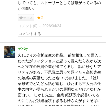
していても、ストーリーとしては繋がっているの
が面白い。
★2
ナイス
コメント(0)
2026/04/24
ゲバオ
久しぶりの高杉先生の作品。 前情報無しで購入し
たのだがフィクションと思って読んだら次から次
へと実在の外資企業が出てくるし、話に妙なリア
リティがある。不思議に思って調べたら高杉先生
の娘婿の実話だったと途中で知りました。 1社1
章形式でどんどん話が進む。ひたすら主人公の仕
事の内容が語られるだけの展開なんだけどなぜか
面白い。 しかし先生、企業·経済系小説書いてる
のにこんだけ経歴凄すぎるお婿さんがすぐそばに