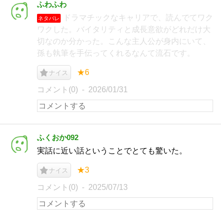
ふわふわ
ドラマチックなキャリアで、読んでてワク
ネタバレ
ワクした。バイタリティと成長意欲がどれだけ大
切なのか分かった。こんな主人公が身内にいて、
孫も執筆を手伝ってくれるなんて流石です。
★6
ナイス
コメント(0)
2026/01/31
ふくおか092
実話に近い話ということでとても驚いた。
★3
ナイス
コメント(0)
2025/07/13