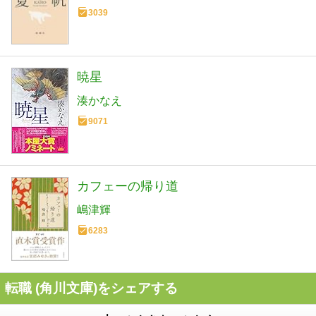
3039
暁星
湊かなえ
9071
カフェーの帰り道
嶋津輝
6283
転職 (角川文庫)をシェアする