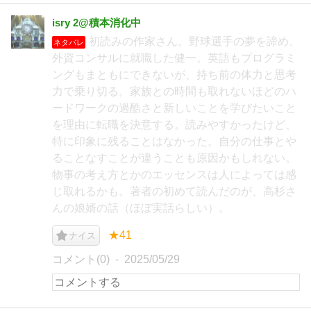
isry 2@積本消化中
初読みの作家さん。野球選手の夢を諦め、
ネタバレ
外資コンサルに就職した健一。英語もプログラミ
ングもまともにできないが、持ち前の体力と思考
力で乗り切る。家族との時間も取れないほどのハ
ードワークの過酷さと新しいことを学びたいこと
を理由に転職を決意する。読みやすかったけど、
特に印象に残ることはなかった。自分の仕事とや
ることなすことが違うことも原因かもしれない。
物事の考え方とかのエッセンスは人によっては感
じ取れるかも。著者の初めて読んだのが、高杉さ
んの娘婿の話（ほぼ実話らしい）。
★41
ナイス
コメント(0)
2025/05/29