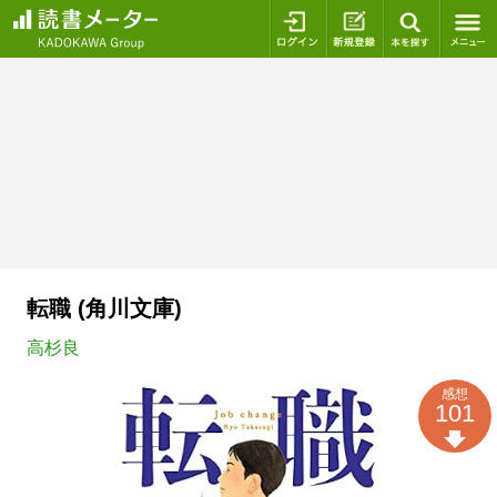
ログイン
新規登録
本を探
転職 (角川文庫)
高杉良
感想
101