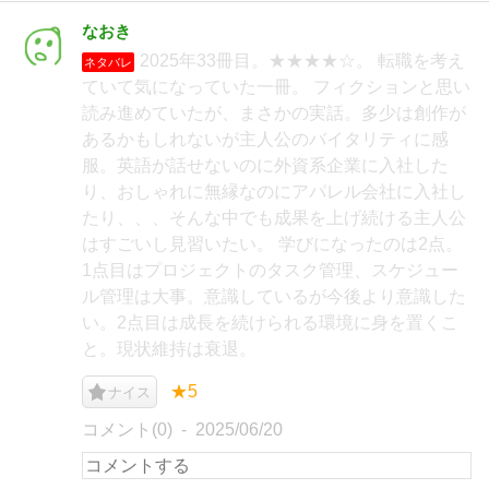
なおき
2025年33冊目。★★★★☆。 転職を考え
ネタバレ
ていて気になっていた一冊。 フィクションと思い
読み進めていたが、まさかの実話。多少は創作が
あるかもしれないが主人公のバイタリティに感
服。英語が話せないのに外資系企業に入社した
り、おしゃれに無縁なのにアパレル会社に入社し
たり、、、そんな中でも成果を上げ続ける主人公
はすごいし見習いたい。 学びになったのは2点。
1点目はプロジェクトのタスク管理、スケジュー
ル管理は大事。意識しているが今後より意識した
い。2点目は成長を続けられる環境に身を置くこ
と。現状維持は衰退。
★5
ナイス
コメント(0)
2025/06/20