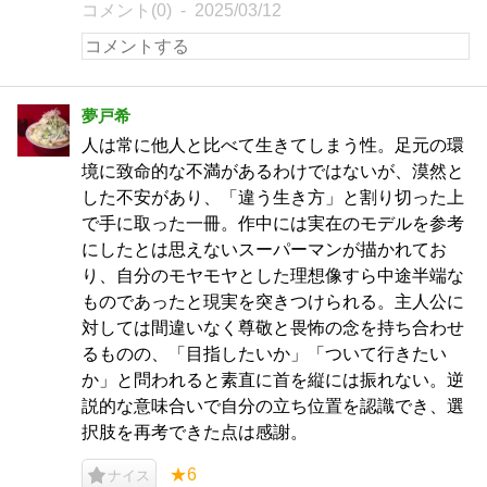
コメント(0)
2025/03/12
夢戸希
人は常に他人と比べて生きてしまう性。足元の環
境に致命的な不満があるわけではないが、漠然と
した不安があり、「違う生き方」と割り切った上
で手に取った一冊。作中には実在のモデルを参考
にしたとは思えないスーパーマンが描かれてお
り、自分のモヤモヤとした理想像すら中途半端な
ものであったと現実を突きつけられる。主人公に
対しては間違いなく尊敬と畏怖の念を持ち合わせ
るものの、「目指したいか」「ついて行きたい
か」と問われると素直に首を縦には振れない。逆
説的な意味合いで自分の立ち位置を認識でき、選
択肢を再考できた点は感謝。
★6
ナイス