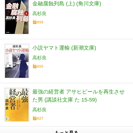
金融腐蝕列島 (上) (角川文庫)
高杉良
659
小説ヤマト運輸 (新潮文庫)
高杉良
655
最強の経営者 アサヒビールを再生させ
た男 (講談社文庫 た 15-59)
高杉良
627
もっと見る