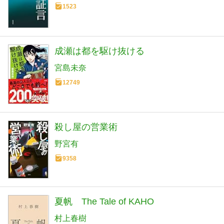
1523
成瀬は都を駆け抜ける
宮島未奈
12749
殺し屋の営業術
野宮有
9358
夏帆 The Tale of KAHO
村上春樹