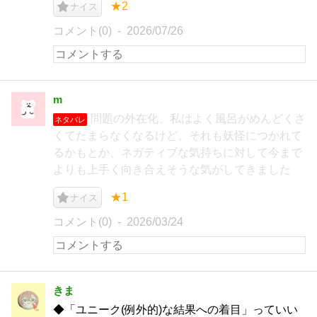
★2
ナイス
コメント(0)
2026/07/26
m
問題の外在化、私はよく風呂がめんどくさ
ネタバレ
くてたまらなくなるけど、それも妖怪につかれて
るかもとか、ネガティブな気持ちに対して今まで
よりも上手く向き合えそうな気がしてきました
★1
ナイス
コメント(0)
2026/03/24
きま
◆「ユニーク(例外的)な結果への着目」っていい