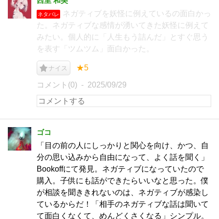
西里 和美
ネガティブを妖怪に例えているの面白かっ
ネタバレ
た。ネガティブな感情が湧いてきた妖怪に例えて
みたい。個人的に「人生もう詰んだ」とすぐ思う
を表す「ツムツム」面白かった。
★5
ナイス
コメント(0)
2025/09/29
ゴコ
「目の前の人にしっかりと関心を向け、かつ、自
分の思い込みから自由になって、よく話を聞く」
Bookoffにて発見。ネガティブになっていたので
購入。子供にも話ができたらいいなと思った。僕
が相談を聞ききれないのは、ネガティブが感染し
ているからだ！「相手のネガティブな話は聞いて
て面白くなくて、めんどくさくなる」シンプル。