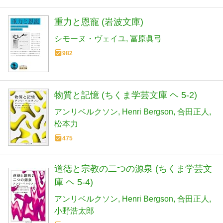
重力と恩寵 (岩波文庫)
シモーヌ・ヴェイユ
冨原眞弓
982
物質と記憶 (ちくま学芸文庫 ヘ 5-2)
アンリベルクソン
Henri Bergson
合田正人
松本力
475
道徳と宗教の二つの源泉 (ちくま学芸文
庫 ヘ 5-4)
アンリベルクソン
Henri Bergson
合田正人
小野浩太郎