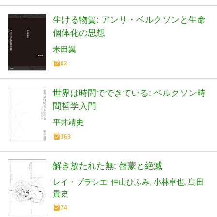
生ける物質: アンリ・ベルクソンと生命
個体化の思想
米田翼
82
世界は時間でできている: ベルクソン時
間哲学入門
平井靖史
363
解き放たれた無: 啓蒙と絶滅
レイ・ブラシエ
仲山ひふみ
小林卓也
島田
貴史
74