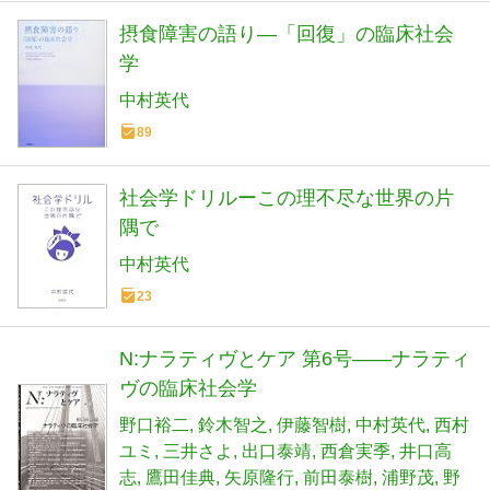
摂食障害の語り―「回復」の臨床社会
学
中村英代
89
社会学ドリルーこの理不尽な世界の片
隅で
中村英代
23
N:ナラティヴとケア 第6号――ナラティ
ヴの臨床社会学
野口裕二
鈴木智之
伊藤智樹
中村英代
西村
ユミ
三井さよ
出口泰靖
西倉実季
井口高
志
鷹田佳典
矢原隆行
前田泰樹
浦野茂
野