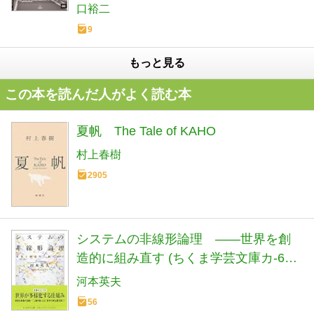
口裕二
9
もっと見る
この本を読んだ人がよく読む本
夏帆 The Tale of KAHO
村上春樹
2905
システムの非線形論理 ――世界を創
造的に組み直す (ちくま学芸文庫カ-64-
1)
河本英夫
56