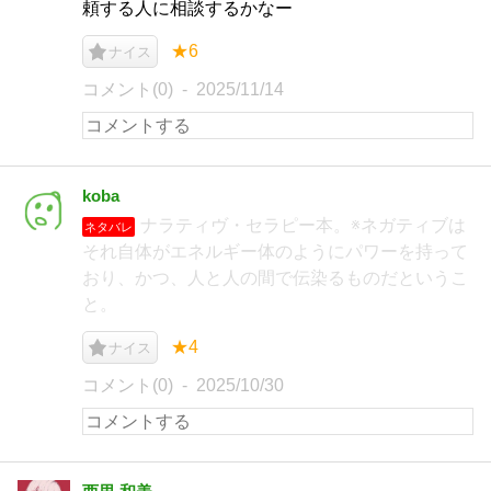
頼する人に相談するかなー
★6
ナイス
コメント(0)
2025/11/14
koba
ナラティヴ・セラピー本。※ネガティブは
ネタバレ
それ自体がエネルギー体のようにパワーを持って
おり、かつ、人と人の間で伝染るものだというこ
と。
★4
ナイス
コメント(0)
2025/10/30