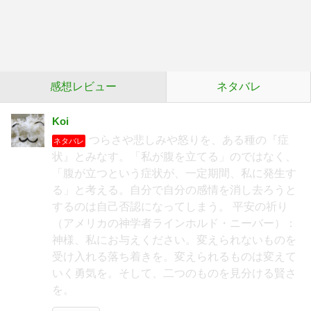
感想レビュー
ネタバレ
Koi
つらさや悲しみや怒りを、ある種の『症
ネタバレ
状』とみなす。「私が腹を立てる」のではなく、
「腹が立つという症状が、一定期間、私に発生す
る」と考える。自分で自分の感情を消し去ろうと
するのは自己否認になってしまう。 平安の祈り
（アメリカの神学者ラインホルド・ニーバー）：
神様、私にお与えください。変えられないものを
受け入れる落ち着きを。変えられるものは変えて
いく勇気を。そして、二つのものを見分ける賢さ
を。