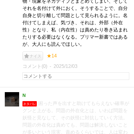
物・現象をネガティブとまとめてしまい、そして
それを名付けて外におく。そうすることで、自分
自身と切り離して問題として見られるように。名
付けてしまえば、気づき、それは、外部（外在
性）となり、私（内在性）は責めたり巻き込まれ
たりする必要はなくなる。プリマー新書ではある
が、大人にも読んでほしい。
★14
ナイス
コメント(0)
2025/12/03
N
困った声を出すと助けてもらえない確率が
ネタバレ
グンと上がる。問題の外在化とは、いわば問題を
妖怪と見なして、その妖怪に対抗していく方法。
問題の外在化は責めても、問題は解決しないこと
が多いという現実、責めるくらいでは、人は変わ