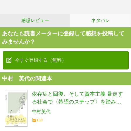
感想レビュー
ネタバレ
あなたも読書メーターに登録して感想を投稿して
みませんか？
今すぐ登録する（無料）
中村 英代の関連本
依存症と回復、そして資本主義 暴走す
る社会で〈希望のステップ〉を踏み続
ける (光文社新書 1201)
中村英代
130