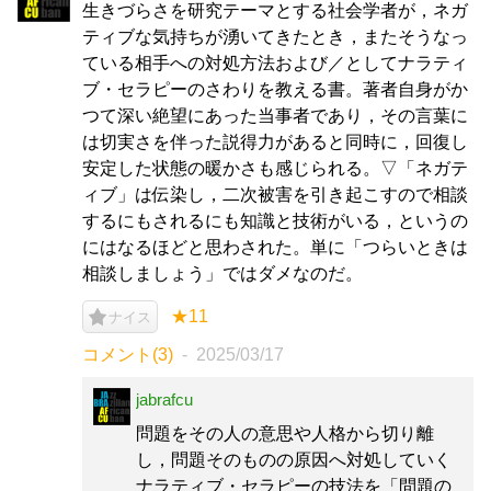
生きづらさを研究テーマとする社会学者が，ネガ
ティブな気持ちが湧いてきたとき，またそうなっ
ている相手への対処方法および／としてナラティ
ブ・セラピーのさわりを教える書。著者自身がか
つて深い絶望にあった当事者であり，その言葉に
は切実さを伴った説得力があると同時に，回復し
安定した状態の暖かさも感じられる。▽「ネガテ
ィブ」は伝染し，二次被害を引き起こすので相談
するにもされるにも知識と技術がいる，というの
にはなるほどと思わされた。単に「つらいときは
相談しましょう」ではダメなのだ。
★11
ナイス
コメント(3)
2025/03/17
jabrafcu
問題をその人の意思や人格から切り離
し，問題そのものの原因へ対処していく
ナラティブ・セラピーの技法を「問題の