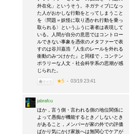
外在化」というそう。ネガティブになっ
た人がおかしな行動をとってしまうこと
を〈問題＝妖怪に取り憑かれ行動を乗っ
取られる〉というふうに著者は表現して
いる。人間が自分の意思ではコントロー
ルできない事象を憑依のメタファーで表
すのは谷川嘉浩『人生のレールを外れる
衝動のみつけかた』と同様で，コンテン
ポラリーな人文・社会科学系の思潮が感
じられた。
★5
03/19 23:41
ナイス
jabrafcu
ほか，言う側・言われる側の地位関係に
よって愚痴が機能するとき／しないとき
があること，メンバーが家の外での評価
ばかり気にかけ家族へは無関心でケアが