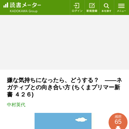
ログイン
新規登録
本を探
嫌な気持ちになったら、どうする？ ――ネ
ガティブとの向き合い方 (ちくまプリマー新
書 ４２６)
中村英代
感想
65