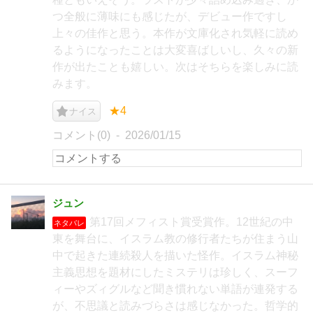
つ全般に薄味にも感じたが、デビュー作ですし
上々の佳作と思う。本作が文庫化され気軽に読め
るようになったことは大変喜ばしいし、久々の新
作が出たことも嬉しい。次はそちらを楽しみに読
みます。
★4
ナイス
コメント(0)
2026/01/15
ジュン
第17回メフィスト賞受賞作。12世紀の中
ネタバレ
東を舞台に、イスラム教の修行者たちが住まう山
中で起きた連続殺人を描いた怪作。イスラム神秘
主義思想を題材にしたミステリは珍しく、スーフ
ィーやズィグルなど聞き慣れない単語が連発する
が、不思議と読みづらさは感じなかった。哲学的