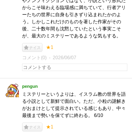
やノンフィクションではなく、小説という形式だ
からこそ味わえる臨場感に満ちていて、行者アリ
ーたちの世界に自身も引きずり込まれたかのよ
う。しかしこれだけのものを著した作家がその
後、二十数年間も沈黙していたという事実こそ
が、最大のミステリーであるような気もする。
★1
ナイス
コメント(0)
2026/06/07
pengun
ミステリーというよりは、イスラム教の世界を語
る小説として新鮮で面白い。ただ、小粒の謎解き
がおまけとして提示されている感じもあり、中々
最後まで勢いを保てずに終わる。 6/10
★1
ナイス