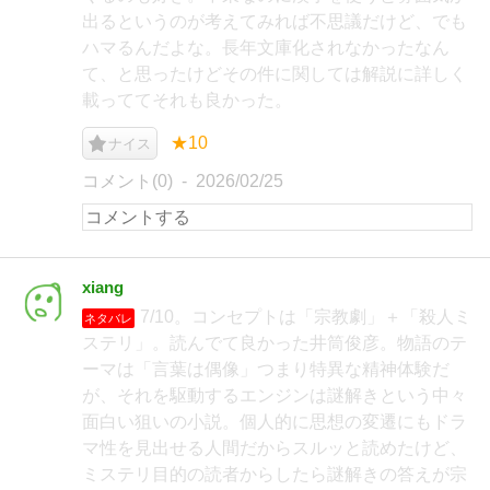
出るというのが考えてみれば不思議だけど、でも
ハマるんだよな。長年文庫化されなかったなん
て、と思ったけどその件に関しては解説に詳しく
載っててそれも良かった。
★10
ナイス
コメント(0)
2026/02/25
xiang
7/10。コンセプトは「宗教劇」＋「殺人ミ
ネタバレ
ステリ」。読んでて良かった井筒俊彦。物語のテ
ーマは「言葉は偶像」つまり特異な精神体験だ
が、それを駆動するエンジンは謎解きという中々
面白い狙いの小説。個人的に思想の変遷にもドラ
マ性を見出せる人間だからスルッと読めたけど、
ミステリ目的の読者からしたら謎解きの答えが宗