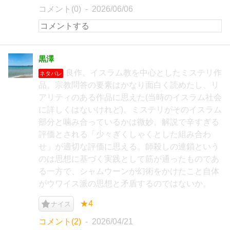
コメント(0)
2026/06/06
黒澤
良作。イスラム教を中心としたミステリ作
ネタバレ
品。宗教問答の要素はかなり面白く読めたし、リ
アリティのある作品に思えた(当時のイスラム社会
に詳しくはないけれど)。ミステリがそのイスラム
部分と噛み合っているかは微妙。解説で辛すぎる
評価とされる「少々ぎくしゃくとした組み合わ
せ」が適切な評価に思える。師殺しの連鎖という
のは思想に基づく実践として筋が通ったものであ
る一方で、シャムウーンが幻術をかけたこと自体
がウワイス派の思想と矛盾するのではないか。
★4
ナイス
コメント(2)
2026/04/21