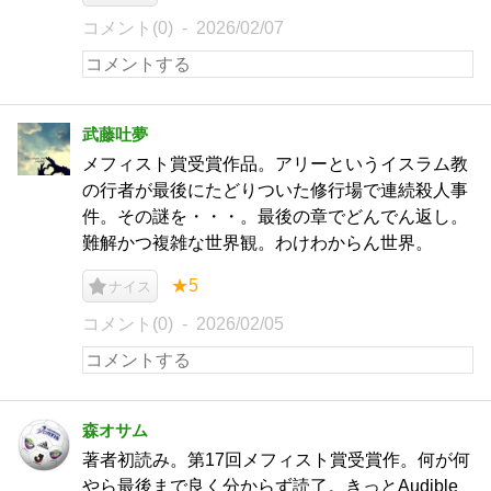
コメント(0)
2026/02/07
武藤吐夢
メフィスト賞受賞作品。アリーというイスラム教
の行者が最後にたどりついた修行場で連続殺人事
件。その謎を・・・。最後の章でどんでん返し。
難解かつ複雑な世界観。わけわからん世界。
★5
ナイス
コメント(0)
2026/02/05
森オサム
著者初読み。第17回メフィスト賞受賞作。何が何
やら最後まで良く分からず読了。きっとAudible