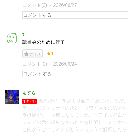
コメント(0)
2026/06/27
τ
読書会のために読了
★1
ナイス
コメント(0)
2026/06/24
もすら
再読だが、初読より面白く感じた。ただ、
ネタバレ
ラストのファリードの決断、ウワイス派の法燈を
受け継がず、火蛾になりそこね、ウワイスがムハ
ンマドの元へ帰らなかったかを理解し、メッカへ
と向かうというオチがどういうふうに解釈したら