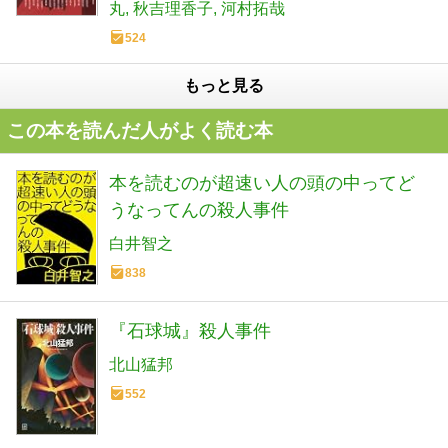
丸
秋吉理香子
河村拓哉
524
もっと見る
この本を読んだ人がよく読む本
本を読むのが超速い人の頭の中ってど
うなってんの殺人事件
白井智之
838
『石球城』殺人事件
北山猛邦
552