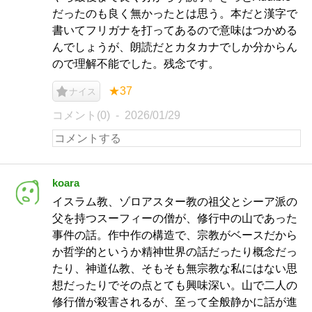
だったのも良く無かったとは思う。本だと漢字で
書いてフリガナを打ってあるので意味はつかめる
んでしょうが、朗読だとカタカナでしか分からん
ので理解不能でした。残念です。
★37
ナイス
コメント(0)
2026/01/29
koara
イスラム教、ゾロアスター教の祖父とシーア派の
父を持つスーフィーの僧が、修行中の山であった
事件の話。作中作の構造で、宗教がベースだから
か哲学的というか精神世界の話だったり概念だっ
たり、神道仏教、そもそも無宗教な私にはない思
想だったりでその点とても興味深い。山で二人の
修行僧が殺害されるが、至って全般静かに話が進