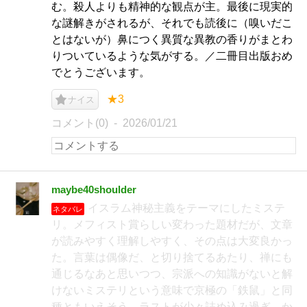
む。殺人よりも精神的な観点が主。最後に現実的
な謎解きがされるが、それでも読後に（嗅いだこ
とはないが）鼻につく異質な異教の香りがまとわ
りついているような気がする。／二冊目出版おめ
でとうございます。
★3
ナイス
コメント(0)
2026/01/21
maybe40shoulder
イスラム神秘主義をテーマにしたミステ
ネタバレ
リ。メフィスト賞らしい変わった題材だが、文章
が読みやすく理解しやすく、その点は大変良かっ
た。言葉は偶像だ、と切り捨てるあたり、禅にも
通じるなあと思いつつ、宗派への知識がないと解
けないミステリという意味で京極の「鉄鼠」と同
種ともいえそう。ラストが少々詰め込み過ぎ、か