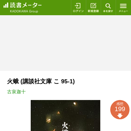
ログイン
新規登録
本を探
火蛾 (講談社文庫 こ 95-1)
古泉迦十
感想
199