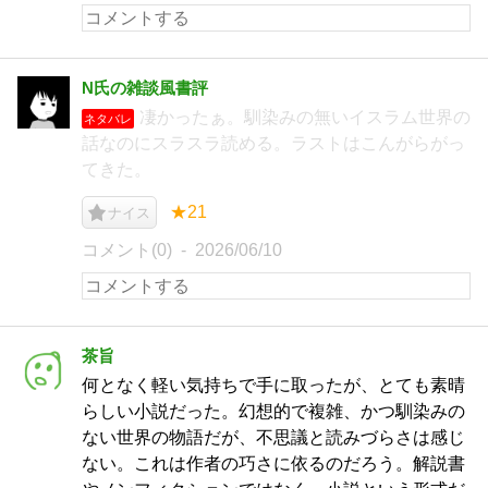
N氏の雑談風書評
凄かったぁ。馴染みの無いイスラム世界の
ネタバレ
話なのにスラスラ読める。ラストはこんがらがっ
てきた。
★21
ナイス
コメント(0)
2026/06/10
茶旨
何となく軽い気持ちで手に取ったが、とても素晴
らしい小説だった。幻想的で複雑、かつ馴染みの
ない世界の物語だが、不思議と読みづらさは感じ
ない。これは作者の巧さに依るのだろう。解説書