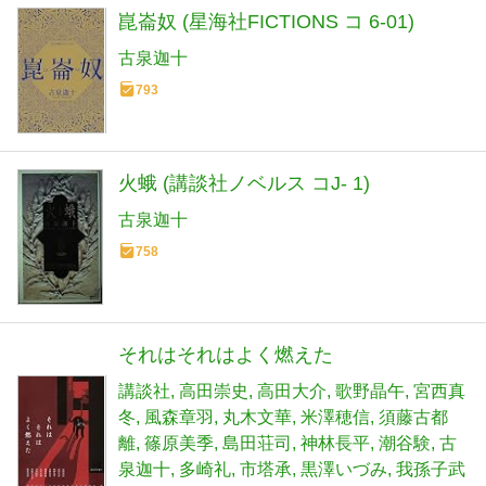
崑崙奴 (星海社FICTIONS コ 6-01)
古泉迦十
793
火蛾 (講談社ノベルス コJ- 1)
古泉迦十
758
それはそれはよく燃えた
講談社
高田崇史
高田大介
歌野晶午
宮西真
冬
風森章羽
丸木文華
米澤穂信
須藤古都
離
篠原美季
島田荘司
神林長平
潮谷験
古
泉迦十
多崎礼
市塔承
黒澤いづみ
我孫子武