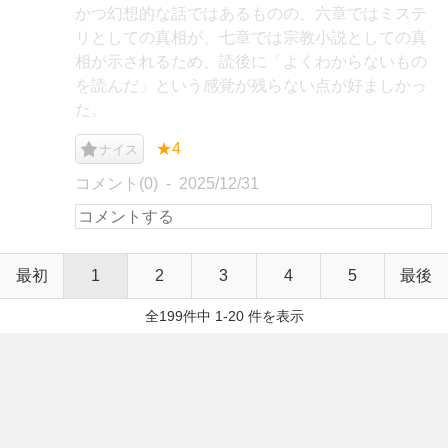
かつ幻想的な話ではあるものの、六章ではミステ
リとしての真相が、七章では宗教小説としての真
相が示されるため、読後に「よくわからないもの
を読んだ」という感覚が残らない点が好ましかっ
た。
★4
ナイス
コメント(0)
2025/12/31
最初
1
2
3
4
5
最後
全199件中 1-20 件を表示