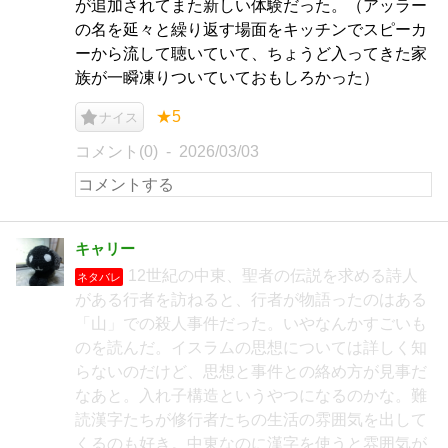
が追加されてまた新しい体験だった。（アッラー
の名を延々と繰り返す場面をキッチンでスピーカ
ーから流して聴いていて、ちょうど入ってきた家
族が一瞬凍りついていておもしろかった）
★5
ナイス
コメント(0)
2026/03/03
キャリー
12世紀の中東、聖者の伝説を求める詩人
ネタバレ
がある行者を訪ねると、行者が物語ったのはある
「山」での殺人事件だった。いやなんかすごいも
のを読んだ。イスラムの思想については詳しく知
らないのだけど、思想と事件との絡め方が見事だ
なあと。入れ子構造というやつになるのかな。難
読漢字たちが修行者たちの生活の雰囲気を出して
くるのも好き。中東なのに漢字を使うと雰囲気が