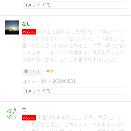
なし
読めども読めども物語がどこに向かってい
ネタバレ
るのかわからない。「なんなんだ、この話は」と
思いながらさらに読み進めると、上手い具合に話
がまとまり、きれいに着地する。言葉を尽くして
言葉を否定する。とても不思議な小説だった。
★6
ナイス
コメント(0)
2026/04/01
で
不思議な本を読んだ。新鮮。言葉たっぷり
ネタバレ
に「言葉など虚だ」と語るミステリがあるんだな