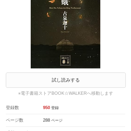
試し読みする
※電子書籍ストアBOOK☆WALKERへ移動します
登録数
950
登録
ページ数
288
ページ