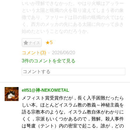
いいか理解できなかった。やはり火蛾はアッラー
という太陽と蝋燭の火を取り違えてしまう者の象
徴であり、ファリードは目の前の蝋燭の火ではな
く、西方のメッカの先にある太陽に向かって歩き
始めたということなのだろうか。
★5
ナイス
コメント(3)
2026/06/20
3件のコメントを全て見る
elf51@禅-NEKOMETAL
メフィスト賞受賞作だが，長く入手困難だったら
しい本。ほとんどイスラム教の教義～神秘主義を
語る宗教本のような。イスラム教自体がわかりに
くく，宗派もいくつかあるので，難解。殺人事件
は弩盧（テント）内の密室で起こる。誰が，どの