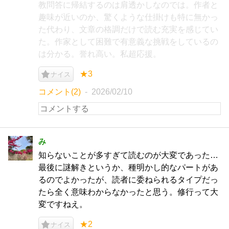
教問答に帰結するのは肩透かしなのでは。作者と
趣味が近いのか、驚くような仕掛けも特に無かっ
た代わり、文章の格調だけで読む充実を感じてい
た。作家として困難で有意義な挑戦をしているの
は分かる。誉れ高い。私超応援。
★3
ナイス
コメント(2)
2026/02/10
み
知らないことが多すぎて読むのが大変であった…
最後に謎解きというか、種明かし的なパートがあ
るのでよかったが、読者に委ねられるタイプだっ
たら全く意味わからなかったと思う。修行って大
変ですねえ。
★2
ナイス