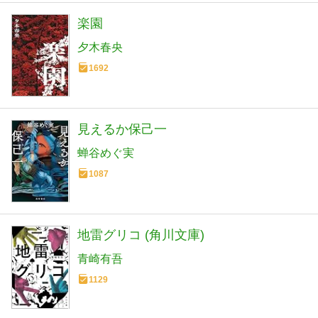
楽園
夕木春央
1692
見えるか保己一
蝉谷めぐ実
1087
地雷グリコ (角川文庫)
青崎有吾
1129