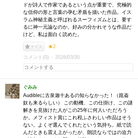
ドが詩人で作家であるという点が重要で、究極的
な信仰の形と言葉の孕む矛盾を描いた作品。イス
ラム神秘主義と呼ばれるスーフィズムとは、要す
るに神一元論なのか。好みの分かれそうな作品だ
けど、私は面白く読めた。
★2
ナイス
コメント(0)
2026/03/30
ぐみみ
Audibleに古泉迦十あるの知らなかった！（崑崙
奴も来るらしい） この動機、この仕掛け、この謎
解きを見抜けた人がこの25年に何人いただろう
か。メフィスト賞にこれ程ふさわしい作品はそう
ない。よくぞ選んでくれたという気持ち。紙で読
んだときも震え上がったが、朗読ならではの迫力