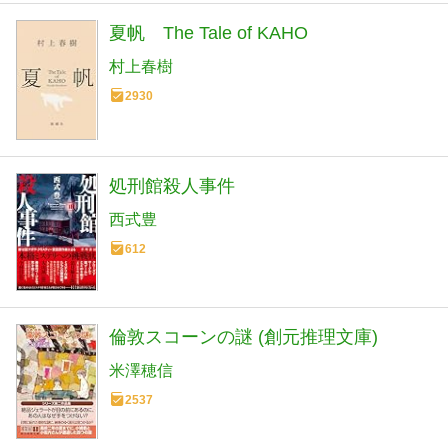
夏帆 The Tale of KAHO
村上春樹
2930
処刑館殺人事件
西式豊
612
倫敦スコーンの謎 (創元推理文庫)
米澤穂信
2537