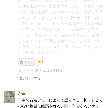
あ。言葉をとても愛している人が、言葉を否定す
る神秘主義の考え方に衝撃をうけて、葛藤した結
果うまれた物語だったりするのかな。解説で引用
された「少々ぎくしゃくした組合せ」は私は的を
射ていると思うし、むしろその部分を楽しむ作品
だと思う。推理おひろめパートは探偵小説然とし
てすごく流暢にたくさん言葉を使うのに、全体と
してはずっと「言葉とは騎士を失った空しい馬に
すぎぬ」と繰り返されるのが、なんだろう、本当
に不思議な感覚だった。
★1
ナイス
コメント(0)
2026/04/01
Ann
作中で行者アリーによって語られる、捉えどころ
のない物語に眩惑される。聞き手であるファリー