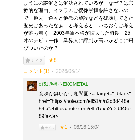
ようにの謎解きは解決されているが，なぜ？は宗
教的な理由。イスラムは偶像崇拝を許さないの
で，過去，色々と他教の施設などを破壊してきた
歴史はあったなぁ，と考えると，いちおうは考え
が落ち着く。2003年新本格が拡大した時期，25
才のデビュー作，業界人に評判が高いがどこに飛
びついたのか？
★8
ナイス
コメント(1)
2026/06/14
elf51@禅-NEKOMETAL
意味が無いが，相関図 <a target="_blank"
href="https://note.com/elf51/n/n2d3d448e
89fa">https://note.com/elf51/n/n2d3d448e
89fa</a>
★1
06/16 15:04
ナイス