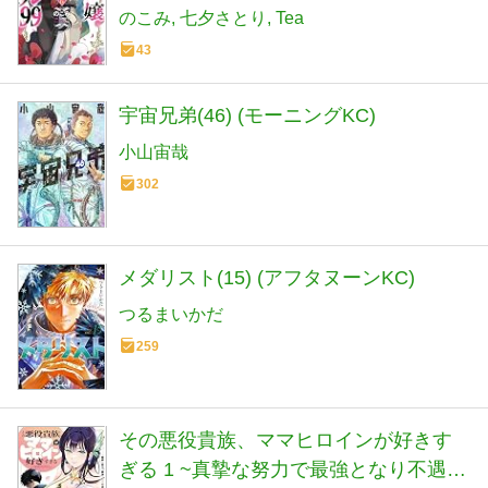
COMICS)
のこみ
七夕さとり
Tea
43
宇宙兄弟(46) (モーニングKC)
小山宙哉
302
メダリスト(15) (アフタヌーンKC)
つるまいかだ
259
その悪役貴族、ママヒロインが好きす
ぎる 1 ~真摯な努力で最強となり不遇な