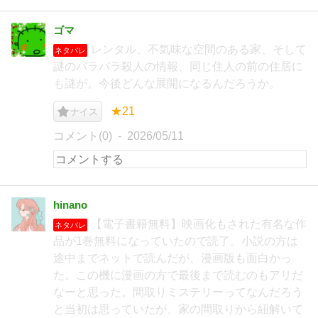
ゴマ
レンタル、不気味な空間のある家、そして
ネタバレ
謎のバラバラ殺人の情報、同じ住人の前の住居に
も謎が。今後どんな展開になるんだろうか。
★21
ナイス
コメント(0)
2026/05/11
hinano
【電子書籍無料】映画化もされた有名な作
ネタバレ
品が1巻無料になっていたので読了。小説の方は
途中までネットで読んだが、漫画版も面白かっ
た。この機に漫画の方で最後まで読むのもアリだ
なーと思った。間取りミステリーってなんだろう
と当初は思っていたが、家の間取りから紐解いて