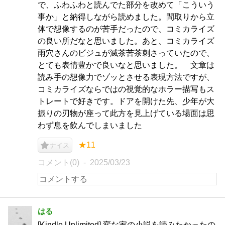
で、ふわふわと読んでた部分を改めて「こういう
事か」と納得しながら読めました。間取りから立
体で想像するのが苦手だったので、コミカライズ
の良い所だなと思いました。あと、コミカライズ
雨穴さんのビジュが滅茶苦茶刺さっていたので、
とても表情豊かで良いなと思いました。 文章は
読み手の想像力でゾッとさせる表現方法ですが、
コミカライズならではの視覚的なホラー描写もス
トレートで好きです。ドアを開けた先、少年が大
振りの刃物が座って此方を見上げている場面は思
わず息を飲んでしまいました
★11
ナイス
コメント(0)
2025/03/23
はる
[Kindle Unlimited] 変な家の小説を読みたかったの