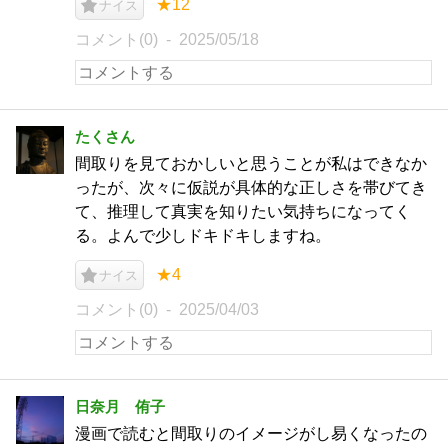
★12
ナイス
コメント(0)
2025/05/18
たくさん
間取りを見ておかしいと思うことが私はできなか
ったが、次々に仮説が具体的な正しさを帯びてき
て、推理して真実を知りたい気持ちになってく
る。よんで少しドキドキしますね。
★4
ナイス
コメント(0)
2025/04/03
日奈月 侑子
漫画で読むと間取りのイメージがし易くなったの