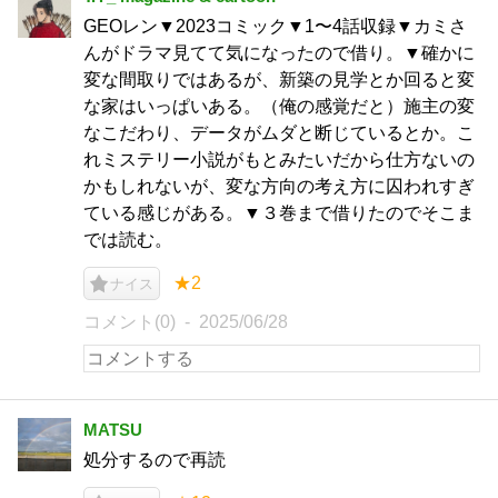
GEOレン▼2023コミック▼1〜4話収録▼カミさ
んがドラマ見てて気になったので借り。▼確かに
変な間取りではあるが、新築の見学とか回ると変
な家はいっぱいある。（俺の感覚だと）施主の変
なこだわり、データがムダと断じているとか。こ
れミステリー小説がもとみたいだから仕方ないの
かもしれないが、変な方向の考え方に囚われすぎ
ている感じがある。▼３巻まで借りたのでそこま
では読む。
★2
ナイス
コメント(0)
2025/06/28
MATSU
処分するので再読