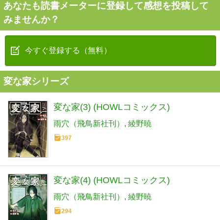
あなたも読書メーターに登録して感想を投稿して
みませんか？
今すぐ登録する（無料）
変な家シリーズ
変な家(3) (HOWLコミックス)
雨穴（飛鳥新社刊）
綾野暁
397
変な家(4) (HOWLコミックス)
雨穴（飛鳥新社刊）
綾野暁
294