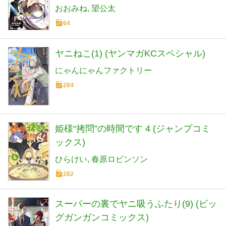
推しキャラ助けまくる~ (MFC)
おおみね
望公太
64
ヤニねこ(1) (ヤンマガKCスペシャル)
にゃんにゃんファクトリー
284
姫様“拷問”の時間です 4 (ジャンプコミ
ックス)
ひらけい
春原ロビンソン
282
スーパーの裏でヤニ吸うふたり(9) (ビッ
グガンガンコミックス)