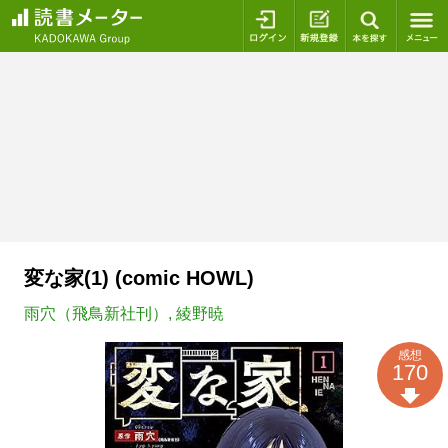
ログイン
新規登録
本を探
変な家(1) (comic HOWL)
雨穴（飛鳥新社刊）
,
綾野暁
感想
170