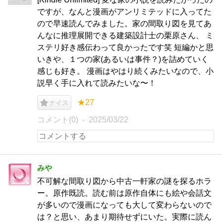
ですが、なんと漫画がアンリミテッドに入ってた
ので早速読んでみました。家の間取り図を見てあ
んなに推理展開できる建築設計士の栗原さん、 ミ
ステリ好き感伝わって良かったです笑 短編かと思
いきや、１つの家(あるいは事件？)を詰めていく
感じも好き。 漫画はやはり続くみたいなので、小
説早く手に入れて読みたいな〜！
★27
ナイス
コメント(0)
2025/03/22
みや
不可解な間取り図から中古一軒家の謎を探るホラ
ー。原作既読。読む前は原作自体にも絵や会話文
が多いので漫画になっても大して変わらないので
は？と思い、あまり期待せずにいた。実際に読ん