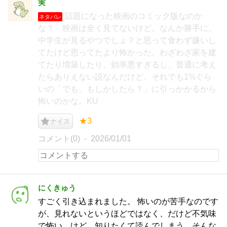
実
話題になった映画のコミック版なのか
ネタバレ
な？ 映画は全く見てないけど。なんか勝手に、
中学生が見るやつでしょ？と思って食わず嫌いし
てたけど思ってたより怖かった。わざわざ家を建
てたり増築したり。効率悪すぎるし、普通に考え
たらありえない説なんだけど、それでも1%ぐら
いの「でも、もしかしたら？」に引っかかるから
怖いのかな。KU
★3
ナイス
コメント(0)
2026/01/01
にくきゅう
すごく引き込まれました。 怖いのが苦手なのです
が、見れないというほどではなく、だけど不気味
で怖い。けど、知りたくて読んでしまう。そんな