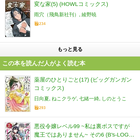
変な家(5) (HOWLコミックス)
雨穴（飛鳥新社刊）
綾野暁
234
もっと見る
この本を読んだ人がよく読む本
薬屋のひとりごと(17) (ビッグガンガン
コミックス)
日向夏
ねこクラゲ
七緒一綺
しのとうこ
293
悪役令嬢レベル99 ~私は裏ボスですが
魔王ではありません~ その6 (B's-LOG