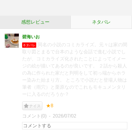
感想レビュー
ネタバレ
碧海いお
同名の小説のコミカライズ。元々は家の間
ネタバレ
取り図とまるで台本のような会話で進む小説でし
たが、コミカライズ化されたことによってイメー
ジの絵が描いてあるのが良いです。 ２話から殺人
の為に作られた家だと判明をして初っ端からホラ
ー染みた始まり方。 ところで小説だと登場人物は
筆者（雨穴）と栗原なのでこれもモキュメンタリ
ーに入るのだろうか？
★8
ナイス
コメント(0)
2026/07/02