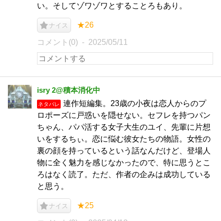
い。そしてゾワゾワとすることろもあり。
★26
ナイス
コメント(0)
2025/05/11
isry 2@積本消化中
連作短編集。23歳の小夜は恋人からのプ
ネタバレ
ロポーズに戸惑いを隠せない。セフレを持つパン
ちゃん、パパ活する女子大生のユイ、先輩に片想
いをするちぃ。恋に悩む彼女たちの物語。女性の
裏の顔を持っているという話なんだけど、登場人
物に全く魅力を感じなかったので、特に思うとこ
ろはなく読了。ただ、作者の企みは成功している
と思う。
★25
ナイス