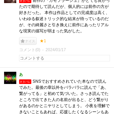
前作の『カモフラージュ』がとても良かっ
ネタバレ
たので期待して読んだが、個人的には前作の方が
好きだった。 本作は作品としての完成度は高く、
いわゆる叙述トリック的な結末が待っているのだ
が、その綺麗さと引き換えに前作にあったリアル
な現実の描写が弱まった気がした。
★1
ナイス
コメント(0)
2024/01/17
あ
SNSでおすすめされていた本なので読ん
ネタバレ
でみた。最後の章以外をバラバラに読んで「あ、
繋がってる」と初めて気づいた。さっき読んでた
ところで出てきた人の名前が出ると、どう繋がり
があるのかとニヤリとしてしまう。 小夜を理解で
きないこともあれば、応援したくなるシーンもあ