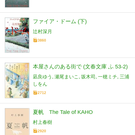
ファイア・ドーム (下)
辻村深月
3860
本屋さんのある街で (文春文庫 ふ 53-2)
凪良ゆう
瀬尾まいこ
坂木司
一穂ミチ
三浦
しをん
2712
夏帆 The Tale of KAHO
村上春樹
2920