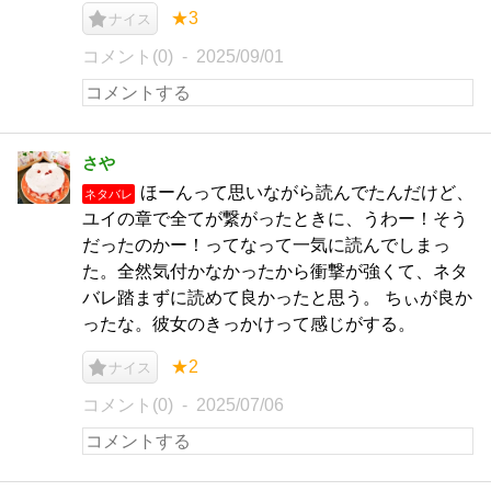
★3
ナイス
コメント(0)
2025/09/01
さや
ほーんって思いながら読んでたんだけど、
ネタバレ
ユイの章で全てが繋がったときに、うわー！そう
だったのかー！ってなって一気に読んでしまっ
た。全然気付かなかったから衝撃が強くて、ネタ
バレ踏まずに読めて良かったと思う。 ちぃが良か
ったな。彼女のきっかけって感じがする。
★2
ナイス
コメント(0)
2025/07/06