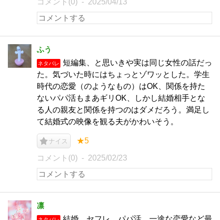
コメント(0)
2025/04/13
ふう
短編集、と思いきや実は同じ女性の話だっ
ネタバレ
た。気づいた時にはちょっとゾワッとした。学生
時代の恋愛（のようなもの）はOK、関係を持た
ないパパ活もまあギリOK、しかし結婚相手とな
る人の親友と関係を持つのはダメだろう。満足し
て結婚式の映像を観る夫がかわいそう。
★5
ナイス
コメント(0)
2025/02/23
凛
結婚、セフレ、パパ活、一途な恋愛など最
ネタバレ