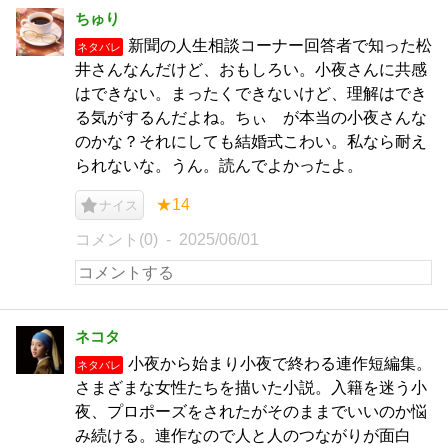
ちゅり
新聞の人生相談コーナー回答者で知った松
ネタバレ
井さんなんだけど、おもしろい。小夜さんに共感
はできない。まったくできないけど、理解はでき
る気がするんだよね。ちぃ が本当の小夜さんな
のかな？それにしても結婚式こわい。私なら耐え
られないな。うん。読んでよかったよ。
★14
ナイス
コメント(0)
2025/06/01
ネコタ
小夜から始まり小夜で終わる連作短編集。
ネタバレ
さまざまな女性たちを描いた小説。入籍を迷う小
夜、プロポーズをされたがそのままでいいのか悩
み続ける。連作なので人と人のつながりが面白