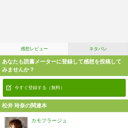
感想レビュー
ネタバレ
あなたも読書メーターに登録して感想を投稿して
みませんか？
今すぐ登録する（無料）
松井 玲奈の関連本
カモフラージュ