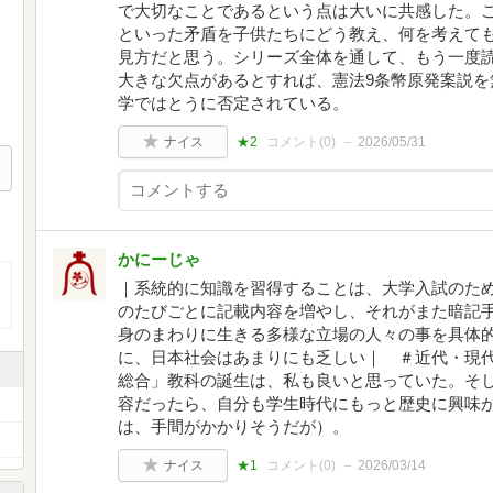
で大切なことであるという点は大いに共感した。
といった矛盾を子供たちにどう教え、何を考えて
見方だと思う。シリーズ全体を通して、もう一度
大きな欠点があるとすれば、憲法9条幣原発案説を
学ではとうに否定されている。
ナイス
★2
コメント(
0
)
2026/05/31
かにーじゃ
｜系統的に知識を習得することは、大学入試のた
のたびごとに記載内容を増やし、それがまた暗記
身のまわりに生きる多様な立場の人々の事を具体
に、日本社会はあまりにも乏しい｜ ＃近代・現
総合」教科の誕生は、私も良いと思っていた。そ
容だったら、自分も学生時代にもっと歴史に興味
は、手間がかかりそうだが）。
ナイス
★1
コメント(
0
)
2026/03/14