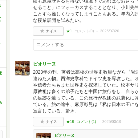
績も意識せざるを得ない環境下であればなおさら
界
せること」にフォーカスすることとなり、小川先
ことすら難しくなってしまうこともある。年内入
,
な授業展開を試みたい。
末
ナイス
★1
コメント(
0
)
2025/07/20
を
ピオリーヌ
2023年の刊。著者は高校の世界史教員ながら『岩
誕
連ねた人物。西洋史学科でドイツ史を専攻した。
や信者たちもまた世界史を探求していた。松本サ
原教祖は多くの弟子たちと中国に旅行をし、自ら
の足跡を辿っている。この旅行が教団の武装化に
め
ている。旅の途中、麻原彰晃は「私は日本の王にな
宣言している。驚き。
ナイス
★19
コメント(
1
)
2025/03/19
ピオリーヌ