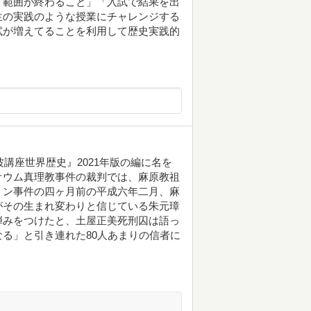
「範囲が終わること」「入試で結果を出
生の実践のような授業にチャレンジする
試が増えてることを利用して歴史実践的
波講座世界歴史』2021年版の編に名を
オウム真理教事件の裁判では、麻原教祖
リン事件の四ヶ月前の平成六年二月、麻
がその生まれ変わりと信じている朱元璋
弾みをつけたと、土屋正美死刑囚は語っ
る」と引き連れた80人あまりの信者に