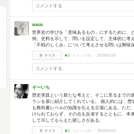
aiaiai
世界史の学びを「意味あるもの」にするために、
例。史料を示して、問いを設定して、主体的に考
「不戦のしくみ」について考えさせる問いは興味
ナイス
★2
コメント(
0
)
2026/02/26
そーいち
歴史実践という新たな考えと、そこに至るまでの
ランを基に紹介してくれている。 個人的には、歴
も教科書レベルの知識を伝える立場にある。ただ
けられておらず、その点を反省するとともに、本
して示してもらえた嬉しさがある。
ナイス
★1
コメント(
0
)
2026/01/03