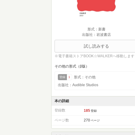
形式：新書
出版社：岩波書店
試し読みする
※電子書籍ストアBOOK☆WALKERへ移動します
その他の形式（β版）
形式：その他
登録
1
出版社：Audible Studios
本の詳細
登録数
185
登録
ページ数
270
ページ