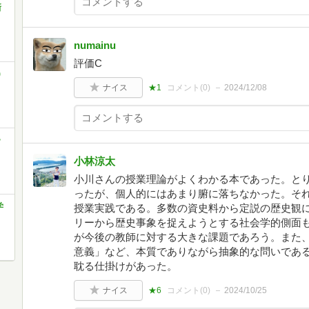
新
numainu
評価C
)
ナイス
★1
コメント(
0
)
2024/12/08
>
小林涼太
小川さんの授業理論がよくわかる本であった。と
ったが、個人的にはあまり腑に落ちなかった。そ
学
授業実践である。多数の資史料から定説の歴史観
リーから歴史事象を捉えようとする社会学的側面
が今後の教師に対する大きな課題であろう。また
意義」など、本質でありながら抽象的な問いであ
耽る仕掛けがあった。
ナイス
★6
コメント(
0
)
2024/10/25