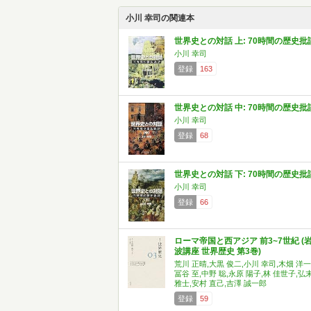
小川 幸司の関連本
世界史との対話 上: 70時間の歴史批
小川 幸司
登録
163
世界史との対話 中: 70時間の歴史批
小川 幸司
登録
68
世界史との対話 下: 70時間の歴史批
小川 幸司
登録
66
ローマ帝国と西アジア 前3~7世紀 (
波講座 世界歴史 第3巻)
荒川 正晴,大黒 俊二,小川 幸司,木畑 洋一
冨谷 至,中野 聡,永原 陽子,林 佳世子,弘
雅士,安村 直己,吉澤 誠一郎
登録
59