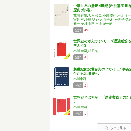
中華世界の盛衰 4世紀 (岩波講座 世
歴史 第5巻)
荒川 正晴,大黒 俊二,小川 幸司,木畑 洋一
冨谷 至,中野 聡,永原 陽子,林 佳世子,弘
雅士,安村 直己,吉澤 誠一郎
登録
49
世界史の考え方 (シリーズ歴史総合
学ぶ ①)
小川 幸司,成田 龍一
登録
4
新世紀図説世界史のパサ-ジュ: 宇宙
生から21世紀へ
小川幸司
登録
2
世界史とは何か 「歴史実践」のた
に
小川 幸司
登録
1
もっと見る