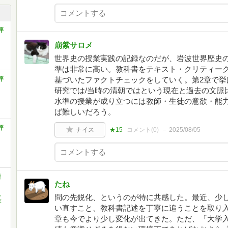
評
崩紫サロメ
世界史の授業実践の記録なのだが、岩波世界歴史
準は非常に高い。教科書をテキスト・クリティー
評
基づいたファクトチェックをしていく。第2章で挙
研究では/当時の清朝ではという現在と過去の文脈
水準の授業が成り立つには教師・生徒の意欲・能
ば難しいだろう。
評
ナイス
★15
コメント(
0
)
2025/08/05
岩
たね
,
問の先鋭化、というのが特に共感した。最近、少
末
い直すこと、教科書記述を丁寧に追うことを取り
章も今でより少し変化が出てきた。ただ、「大学