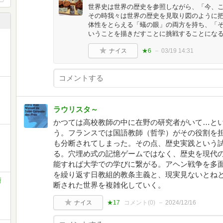
世界史は世界の歴史を参照しながら、「今、
その時我々は世界の歴史を見取り図のように
体性をとらえる「蟻の眼」の両方を持ち、「
いうことを描きだすことに挑戦することにな
ナイス
★6
03/19 14:31
ラウリスタ～
かつては高校教師の中に在野の研究者がいて…と
う。フランスでは国語教師（哲学）がその役割を
も分断されてしまった。その点、歴史実践という
る。穴埋め式の記憶ゲームではなく、歴史を現代
能すれば大学での学びに繋がる。アヘン戦争を多
を繰り返す日教組的教条主義と、現実見ないとね
新
断された世界を複雑化していく。
ナイス
★17
コメント(
0
)
2024/12/16