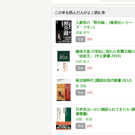
この本を読んだ人がよく読む本
人新世の「黙示録」 (集英社シリー
ズ・コモン)
斎藤 幸平
登録
399
継体天皇-六世紀に現れた世襲王権の
「始祖王」 (中公新書 2910)
河内 春人
登録
320
南北朝時代 (講談社現代新書 2812)
森 茂暁
登録
140
日本史はいかに物語られてきたか (
潮選書)
河野 有理
登録
180