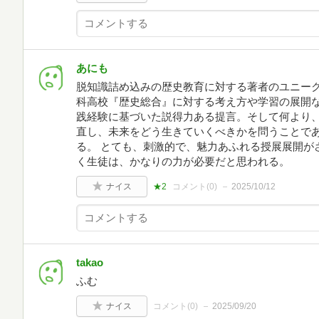
あにも
脱知識詰め込みの歴史教育に対する著者のユニー
科高校『歴史総合』に対する考え方や学習の展開
践経験に基づいた説得力ある提言。そして何より
直し、未来をどう生きていくべきかを問うことで
る。 とても、刺激的で、魅力あふれる授展展開が
く生徒は、かなりの力が必要だと思われる。
ナイス
★2
コメント(
0
)
2025/10/12
takao
ふむ
ナイス
コメント(
0
)
2025/09/20