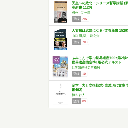
天皇への敗北：シリーズ哲学講話 (
潮新書 1120)
國分 功一郎
登録
297
人文知は武器になる (文春新書 1529
山口 周,深井 龍之介
登録
708
ふみこんで学ぶ世界遺産700<第2版
世界遺産検定準1級公式テキスト
世界遺産検定事務局
登録
10
定本 力と交換様式 (岩波現代文庫 
術492)
柄谷 行人
登録
89