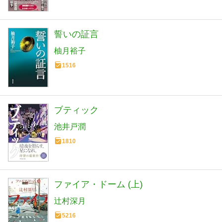
誓いの証言
柚月裕子
1516
ブティック
池井戸潤
1810
ファイア・ドーム (上)
辻村深月
5216