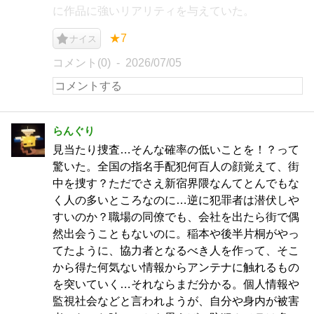
に作品に強いリアリティを与えていた。
★7
ナイス
コメント(0)
2026/07/05
らんぐり
見当たり捜査…そんな確率の低いことを！？って
驚いた。全国の指名手配犯何百人の顔覚えて、街
中を捜す？ただでさえ新宿界隈なんてとんでもな
く人の多いところなのに…逆に犯罪者は潜伏しや
すいのか？職場の同僚でも、会社を出たら街で偶
然出会うこともないのに。稲本や後半片桐がやっ
てたように、協力者となるべき人を作って、そこ
から得た何気ない情報からアンテナに触れるもの
を突いていく…それならまだ分かる。個人情報や
監視社会などと言われようが、自分や身内が被害