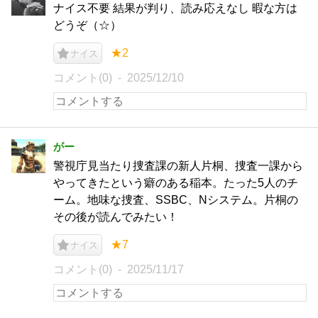
ナイス不要 結果が判り、読み応えなし 暇な方は
どうぞ（☆）
★2
ナイス
コメント(0)
2025/12/10
がー
警視庁見当たり捜査課の新人片桐、捜査一課から
やってきたという癖のある稲本。たった5人のチ
ーム。地味な捜査、SSBC、Nシステム。片桐の
その後が読んでみたい！
★7
ナイス
コメント(0)
2025/11/17