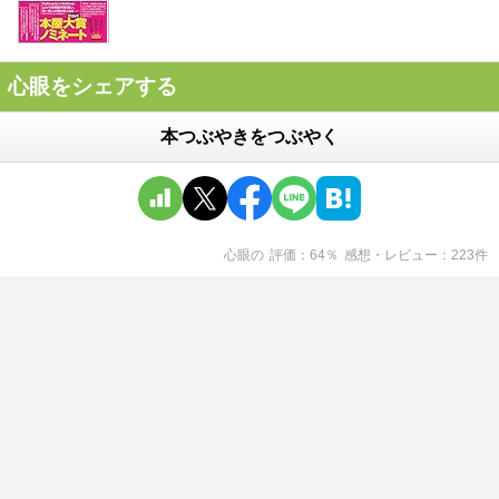
心眼をシェアする
本つぶやきをつぶやく
心眼
の
評価
64
％
感想・レビュー
223
件