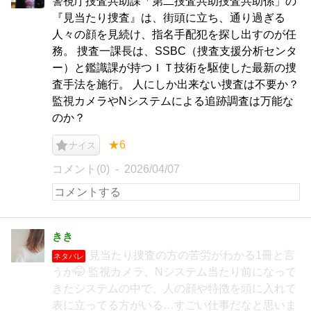
警視庁捜査共助課「第二捜査共助捜査共助係」の
『見当たり捜査』は、街頭に立ち、通り過ぎる
人々の顔を見続け、指名手配犯を探し出すのが任
務。 捜査一課長は、SSBC（捜査支援分析センタ
ー）と鑑識課が持つＩＴ技術を駆使した最新の捜
査手法を施行。 人にしか出来ない捜査は不要か？
監視カメラやNシステムによる追跡調査は万能な
のか？
★6
ナイス
コメント(0)
2026/04/07
きき
見当たり捜査の方の苦労がわかる1冊と言
ネタバレ
うか🤭 監視カメラ、Nシステム当たり前になって
きたシステムの中で、人の顔や特徴を頭に入れて
表に立ってる方がいる…すごい仕事だなと思いま