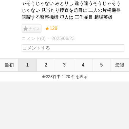
ゃそうじゃない みとりし 違う違うそうじゃそう
じゃない 見当たり捜査を題目に 二人の片桐機長
暗躍する警察機構 犯人は 三作品目 相場英雄
★128
ナイス
コメント(0)
2025/06/23
最初
1
2
3
4
5
最後
全223件中 1-20 件を表示