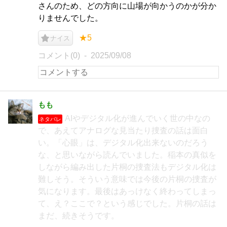
さんのため、どの方向に山場が向かうのかが分か
りませんでした。
★5
ナイス
コメント(0)
2025/09/08
もも
AIやデジタル化が進んでいく世の中なの
ネタバレ
で、あえてアナログな見当たり捜査の話は面白
い。「心眼」は、デジタル化出来ないのだろう
な、と思いながら読んでいました。稲本の真似を
しながら編み出した片桐の捜査法もデジタル化は
難しそう。そういう意味では今後の片桐の捜査が
気になります。最後はあっけなく終わってしまっ
て、え？ここで？という感じでした。片桐の話は
まだ、続きそうです。