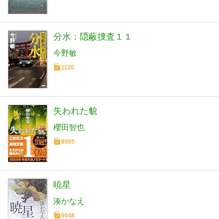
分水：隠蔽捜査１１
今野敏
1120
失われた貌
櫻田智也
8905
暁星
湊かなえ
9048