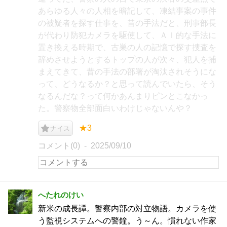
あらゆる人々の人相を暗記して、凍結事案の事件
の被疑者を探す仕事を、昔の手法だと、刑事部長
が代わり防犯カメラを駆使して、ＡＩ的な手法に
置き換える時期で、古巣の人の記憶で探す捜査を
辞めさせようとするトップの人が次々、犯人を捕
まえてきて、昔の手法の部署が淘汰されそうにな
って、どうなるか？と思って読んでいたら、そう
なるんだな？って何かあんまりピンとこなかっ
た。警察物全部面白いわけじゃないんや？
★3
ナイス
コメント(0)
2025/09/10
へたれのけい
新米の成長譚。警察内部の対立物語。カメラを使
う監視システムへの警鐘。う～ん。慣れない作家