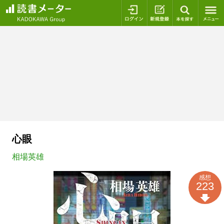
ログイン
新規登録
本を探
心眼
相場英雄
感想
223