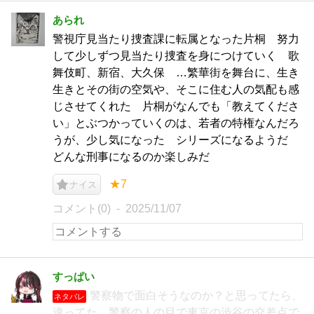
あられ
警視庁見当たり捜査課に転属となった片桐 努力
して少しずつ見当たり捜査を身につけていく 歌
舞伎町、新宿、大久保 …繁華街を舞台に、生き
生きとその街の空気や、そこに住む人の気配も感
じさせてくれた 片桐がなんでも「教えてくださ
い」とぶつかっていくのは、若者の特権なんだろ
うが、少し気になった シリーズになるようだ
どんな刑事になるのか楽しみだ
★7
ナイス
コメント(0)
2025/11/07
すっぱい
警察物で面白そうなのか？と思ってたら、
ネタバレ
違ってた、警察の人の目で東京の渋谷の交差点で