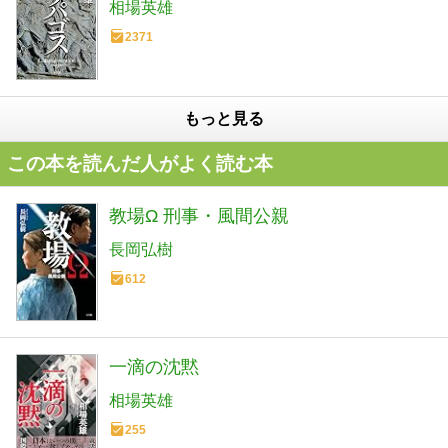
相場英雄
2371
もっと見る
この本を読んだ人がよく読む本
教場Ω 刑事・風間公親
長岡弘樹
612
一滴の沈黙
相場英雄
255