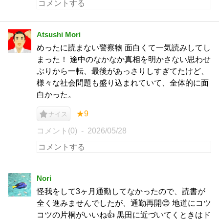
Atsushi Mori
めったに読まない警察物 面白くて一気読みしてし
まった！ 途中のなかなか真相を明かさない思わせ
ぶりから一転、最後があっさりしすぎてたけど、
様々な社会問題も盛り込まれていて、全体的に面
白かった。
★9
ナイス
コメント(0)
2026/05/28
Nori
怪我をして3ヶ月通勤してなかったので、読書が
全く進みませんでしたが、通勤再開😊 地道にコツ
コツの片桐がいいね👍️ 黒田に近づいてくときはド