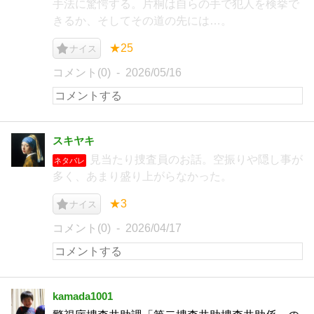
手法に驚愕する。片桐は自らの手で犯人を検挙で
きるか、そしてその道の先には…。
★25
ナイス
コメント(0)
2026/05/16
スキヤキ
見当たり捜査員のお話。空振りや隠し事が
ネタバレ
多く、あまり盛り上がらなかった。
★3
ナイス
コメント(0)
2026/04/17
kamada1001