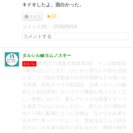
キドキしたよ。面白かった。
★10
ナイス
コメント(0)
2026/05/19
タルシル📖ヨムノスキー
警視庁の捜査共助課第2班。そこは繁華街
ネタバレ
や駅周辺などに立ち、ひたすら通行人の顔を見続
けることで指名手配者や行方不明者などを探し出
す部署。防犯カメラや顔認証、歩様パターンの解
析など犯罪捜査にもハイテク機器が導入されて久
しい警察において、最もアナクロな部署と言って
も過言ではないかもしれない。新たにその通称見
当たり班に配属になった片桐は、なかなか結果を
出せずに焦っていたところ、普段ばほとんど顔を
見せない大先輩の稲本と顔を合わせ、独特の操作