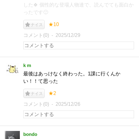
した🍀 個性的な登場人物達で、読んでても面白か
ったです🙂
★10
ナイス
コメント(0)
2025/12/29
k m
最後はあっけなく終わった。1課に行くんか
い！！て思った
★2
ナイス
コメント(0)
2025/12/26
bondo