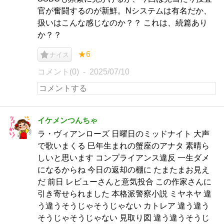
官が奮闘するのが新鮮。Nシステムは有名だか、
扱いはこんな感じなのか？？ これは、続篇あり
か？？
★6
ナイス
コメント(0)
2025/07/10
イケメンつんちゃ
ラ・ヴィアンローズ 日曜日のミッドナイト 大声
で歌いまくる 巳年生まれの蟹座のアナタ 素晴ら
しいと思います コンプライアンス違反 一生ダメ
になるからね 今日の返却の棚に たまたまお見え
だ 前日 レビューさんと意気投合 この作家さんに
引き寄せられました 本格派警察小説 ミヤネヤ 違
う違うそうじゃそうじゃない カトレア 違う違う
そうじゃそうじゃない 見取り図 違う違うそうじ