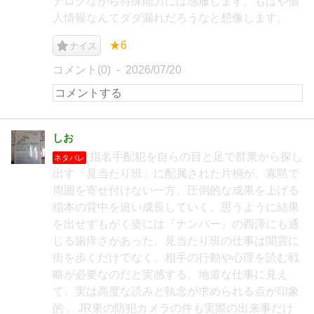
ナログながら特殊能力には感服します。もはや個
人情報なんてダダ漏れだろうなと想像します。
★6
ナイス
コメント(0)
2026/07/20
しお
指名手配犯を自らの目と足で群衆から探し
ネタバレ
出す「見当たり班」に配属された片桐が、寡黙で
周囲を寄せ付けない一方、圧倒的な成果を上げる
稲本の背中を追い成長していく。思うように結果
を出せずもがく姿には『ナンバー』の西澤にも通
じる歯痒さがあった。見当たり班の仕事は闇雲に
街を歩くだけでなく、相手の行動や心理を読む戦
略が必要なのだと実感する。地道な仕事に見え
て、実は高度な読みと執念が求められる点が印象
的 。JR東の防犯カメラの件も実際の出来事だけ