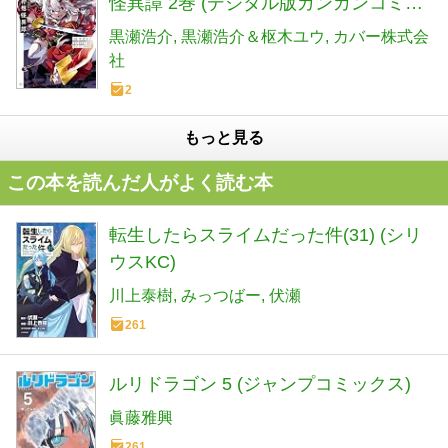
怪異譚 2巻 (デジタル版ガンガンコミッ
クスＵＰ！)
黒瀬浩介
黒瀬浩介＆枢木ユウ
カバー株式会
社
2
もっと見る
この本を読んだ人がよく読む本
転生したらスライムだった件(31) (シリ
ウスKC)
川上泰樹
みっつばー
伏瀬
261
ルリドラゴン 5 (ジャンプコミックス)
眞藤雅興
261