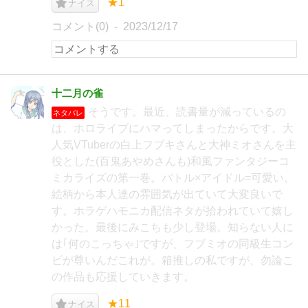
★1
ナイス
コメント(0)
2023/12/17
十二月の雀
そうです。最近、読書量が減っているの
ネタバレ
は、ホロライブにハマってしまったからです。大
人気VTuberの白上フブキさんと大神ミオさんを主
役とした(百鬼あやめさんも)和風ファンタジーコ
ミカライズの第一巻。バトル×アイドル=可愛い。
絵柄から本人達の雰囲気が出ていて大変良いで
す。ホラゲハモニカ配信ネタが拾われていて嬉し
かった。最後にみこちも少し登場。知らない人に
は｢何のこっちゃ｣ですが、フブミオの同級生コン
ビが尊いんだこれが。箱推しの私ですが、勿論こ
の作品も応援していきます。
★11
ナイス