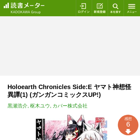
ログイン
新規登録
本を探
Holoearth Chronicles Side:E ヤマト神想怪
異譚(1) (ガンガンコミックスUP!)
黒瀬浩介
,
枢木ユウ
,
カバー株式会社
感想
6