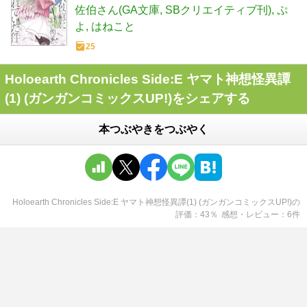
ンコミックスUP!)
佐伯さん(GA文庫
SBクリエイティブ刊)
ぷ
よ
はねこと
25
Holoearth Chronicles Side:E ヤマト神想怪異譚
(1) (ガンガンコミックスUP!)をシェアする
本つぶやきをつぶやく
Holoearth Chronicles Side:E ヤマト神想怪異譚(1) (ガンガンコミックスUP!)
の
評価
43
％
感想・レビュー
6
件