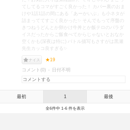
てしてるコマがすごく良かった！ カバー裏のおま
けや1話1話の間にある「あーかいぶ」も小ネタが
詰まっててすごく良かった✨ そんでもって序盤の
きつねうどんとか卵かけ牛丼とか飯テロのパラダ
イスだったからご飯食べてからじゃないとおなか
空くかも(深夜は特に) バトル描写もさすがは黒瀬
先生カッコ良すぎる✨
★19
ナイス
コメント(0)
日付不明
最初
1
最後
全6件中 1-6 件を表示