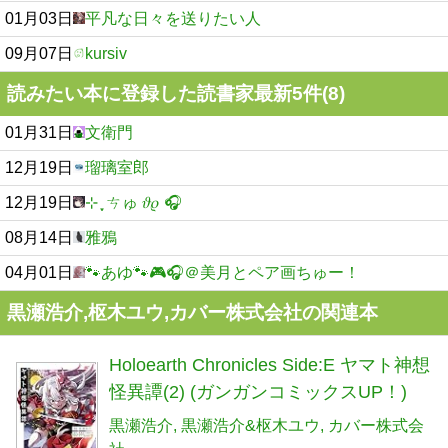
01月03日
平凡な日々を送りたい人
09月07日
kursiv
読みたい本に登録した読書家最新5件(8)
01月31日
文衛門
12月19日
瑠璃室郎
12月19日
⊹ ִֶָ ㄘゅ 𝜗𝜚 🎧️
08月14日
雅鴉
04月01日
🐾あゆ🐾🎮🎧＠美月とペア画ちゅー！
黒瀬浩介,枢木ユウ,カバー株式会社の関連本
Holoearth Chronicles Side:E ヤマト神想
怪異譚(2) (ガンガンコミックスUP！)
黒瀬浩介
黒瀬浩介&枢木ユウ
カバー株式会