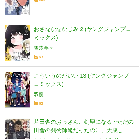
おさななななじみ 2 (ヤングジャンプコ
ミックス)
雪森寧々
63
こういうのがいい 13 (ヤングジャンプ
コミックス)
双龍
93
片田舎のおっさん、剣聖になる ~ただの
田舎の剣術師範だったのに、大成した
弟子たちが俺を放ってくれない件~ 9 (9)