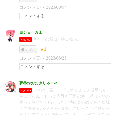
コメント(0)
2023/08/07
ヨショーカ王
キャラの新出が遅いなぁ。
ネタバレ
★1
ナイス
コメント(0)
2023/06/23
夢零@おにぎりゃー🍙
まずは一言…フブミオてぇてぇ最高じゃ
ネタバレ
あ…✨ そんでもって内容も王道の異世界ほんわか
物って感じで素晴らしき✨ 特に良いのが色々な場
面で挟まるかわいい一コマがさいっこうに尊かっ
た！お気に入りは第陸話の、ミオしゃのひょこっ