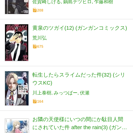
佐賀崎しげる
鍋島テツヒロ
乍藤和樹
(ヤングチャンピオンコミックス)
208
黄泉のツガイ(12) (ガンガンコミックス)
荒川弘
675
転生したらスライムだった件(32) (シリ
ウスKC)
川上泰樹
みっつばー
伏瀬
164
お隣の天使様にいつの間にか駄目人間
にされていた件 after the rain(3) (ガンガ