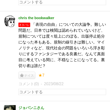
chris the bookwalker
「表現の自由」についての大論争。難しい
ネタバレ
問題だ。日本では検閲は認められていないけど、
規制については度々俎上にのぼる。出版停止処分
になった本もある。規制の線引きは難しい。マイ
ノリティなど、現代社会の問題をいろいろ浮き彫
りにするファンタジーである良書だ。なんて真面
目に考えている間に、不穏なことになってる。裏
切り者は誰だ？
★7
ナイス
コメント(0)
2023/08/22
ジョバンニさん