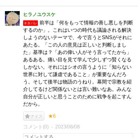
ヒラノユウスケ
前半は「何をもって情報の善し悪しを判断
ネタバレ
するのか」。これはいつの時代も議論される解決
しようのないテーマで、今で言うとSNSがそれに
あたる。「この人の意見は正しいと判断しまし
た」基準は？「あの偉い人がそう言ってたから」
あるある。痛い目を見て学んで少しずつ賢くなる
しかない。それにはシオの言うように「知らない
世界に対して謙虚であること」が重要なんだろ
う。そして後半は物語のうねり。幕間で宗教を紹
介してるけど関係ないとは言い難いなあ。みんな
自分が正しいと思うことのために戦争を起こすん
だから。
★6
ナイス
コメント(0)
2023/06/08