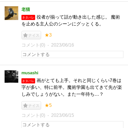
老猫
役者が揃って話が動き出した感じ。 魔術
ネタバレ
を止める主人公のシーンにグッとくる。
★3
ナイス
コメント(0)
2023/06/16
musashi
画がとても上手。それと同じくらい7巻は
ネタバレ
字が多い、特に前半。魔術学園も出てきて先が楽
しみでしょうがない。また一年待ち…？
★5
ナイス
コメント(0)
2023/06/15