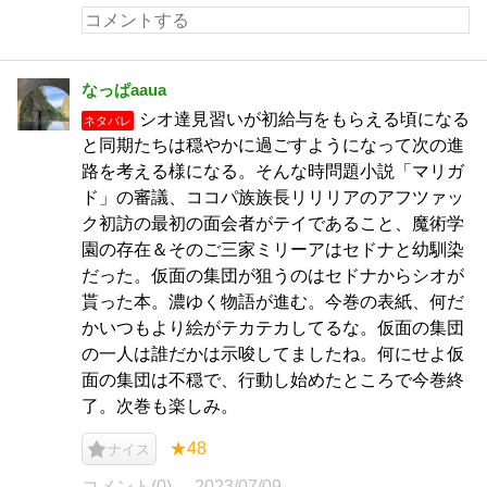
なっぱaaua
シオ達見習いが初給与をもらえる頃になる
ネタバレ
と同期たちは穏やかに過ごすようになって次の進
路を考える様になる。そんな時問題小説「マリガ
ド」の審議、ココパ族族長リリリアのアフツァッ
ク初訪の最初の面会者がテイであること、魔術学
園の存在＆そのご三家ミリーアはセドナと幼馴染
だった。仮面の集団が狙うのはセドナからシオが
貰った本。濃ゆく物語が進む。今巻の表紙、何だ
かいつもより絵がテカテカしてるな。仮面の集団
の一人は誰だかは示唆してましたね。何にせよ仮
面の集団は不穏で、行動し始めたところで今巻終
了。次巻も楽しみ。
★48
ナイス
コメント(0)
2023/07/09