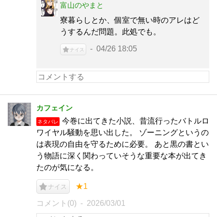
富山のやまと
寮暮らしとか、個室で無い時のアレはど
うするんだ問題。此処でも。
04/26 18:05
ナイス
カフェイン
今巻に出てきた小説、昔流行ったバトルロ
ネタバレ
ワイヤル騒動を思い出した。 ゾーニングというの
は表現の自由を守るために必要。 あと黒の書とい
う物語に深く関わっていそうな重要な本が出てき
たのが気になる。
★1
ナイス
コメント(0)
2026/03/01