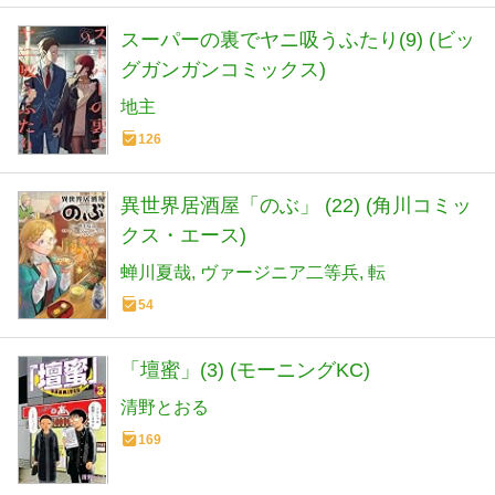
スーパーの裏でヤニ吸うふたり(9) (ビッ
グガンガンコミックス)
地主
126
異世界居酒屋「のぶ」 (22) (角川コミッ
クス・エース)
蝉川夏哉
ヴァージニア二等兵
転
54
「壇蜜」(3) (モーニングKC)
清野とおる
169