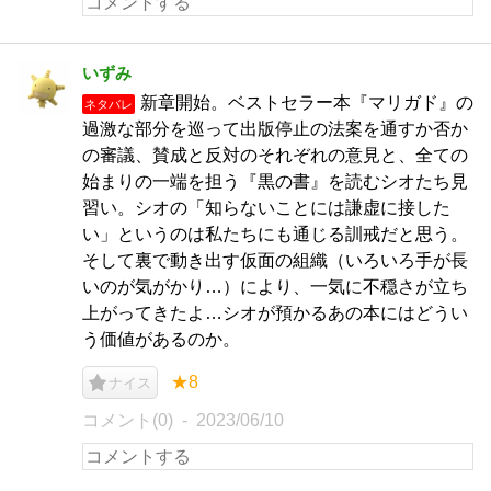
いずみ
新章開始。ベストセラー本『マリガド』の
ネタバレ
過激な部分を巡って出版停止の法案を通すか否か
の審議、賛成と反対のそれぞれの意見と、全ての
始まりの一端を担う『黒の書』を読むシオたち見
習い。シオの「知らないことには謙虚に接した
い」というのは私たちにも通じる訓戒だと思う。
そして裏で動き出す仮面の組織（いろいろ手が長
いのが気がかり…）により、一気に不穏さが立ち
上がってきたよ…シオが預かるあの本にはどうい
う価値があるのか。
★8
ナイス
コメント(0)
2023/06/10