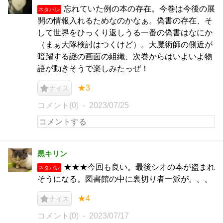
忘れていた例の本の存在。今巻は今後の展
ネタバレ
開の情報入れるためなのかなぁ。偽書の存在、そ
して世界をひっくり返しうる一番の偽書はなにか
（まぁ大隊検討はつくけど）。大魔術師の側近が
暗躍する謎の画面の組織、次巻からはいよいよ物
語が動きそうで楽しみたっぜ！
★3
ナイス
コメント(0)
2023/07/25
黒キリン
★★★今回も良い。最後シオの本が盗まれ
ネタバレ
そうになる。図書館の中に裏切り者一派が。。。
★4
ナイス
コメント(0)
2023/07/17