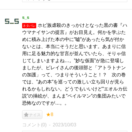
s_s
ホピ族虐殺のきっかけとなった黒の書『ハ
ネタバレ
ウマナイサンの提言』がお目見え。何かを学ぶた
めに積み上げた本の中に”嘘”があったら気が付か
ないとは、本当にそうだと思います。あまりに信
用に足る魅力的な甘言が並んでいたら、そりゃ信
じてしまいますよね…。”妙な仮面”が急に登場し
ましたが、ビレイさんの後頭部と「アトラトナン
の加護」って、つまりそういうこと！？ 次の巻
では、”あの本”を巡っての激しい立ち回りが見ら
れるかもしれない。どうでもいいけど”エオルカ伝
説”の挿絵が、まんま”ペイルマン”の集団みたいで
恐怖なのですが…。。
★8
ナイス
コメント(0)
2023/10/03