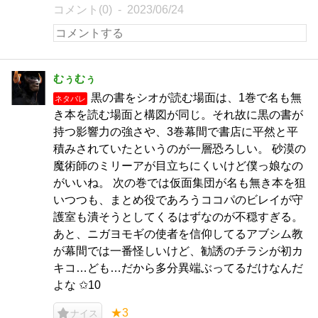
コメント(0)
2023/06/24
むぅむぅ
黒の書をシオが読む場面は、1巻で名も無
ネタバレ
き本を読む場面と構図が同じ。それ故に黒の書が
持つ影響力の強さや、3巻幕間で書店に平然と平
積みされていたというのが一層恐ろしい。 砂漠の
魔術師のミリーアが目立ちにくいけど僕っ娘なの
がいいね。 次の巻では仮面集団が名も無き本を狙
いつつも、まとめ役であろうココパのビレイが守
護室も潰そうとしてくるはずなのが不穏すぎる。
あと、ニガヨモギの使者を信仰してるアブシム教
が幕間では一番怪しいけど、勧誘のチラシが初カ
キコ…ども…だから多分異端ぶってるだけなんだ
よな ✩10
★3
ナイス