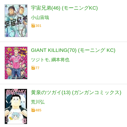
宇宙兄弟(46) (モーニングKC)
小山宙哉
301
GIANT KILLING(70) (モーニング KC)
ツジトモ
綱本将也
77
黄泉のツガイ(13) (ガンガンコミックス)
荒川弘
485