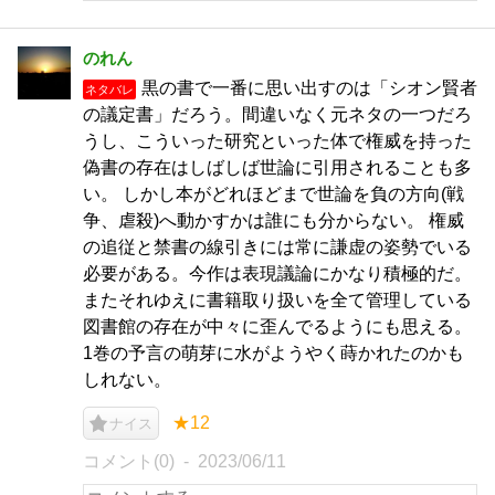
のれん
黒の書で一番に思い出すのは「シオン賢者
ネタバレ
の議定書」だろう。間違いなく元ネタの一つだろ
うし、こういった研究といった体で権威を持った
偽書の存在はしばしば世論に引用されることも多
い。 しかし本がどれほどまで世論を負の方向(戦
争、虐殺)へ動かすかは誰にも分からない。 権威
の追従と禁書の線引きには常に謙虚の姿勢でいる
必要がある。今作は表現議論にかなり積極的だ。
またそれゆえに書籍取り扱いを全て管理している
図書館の存在が中々に歪んでるようにも思える。
1巻の予言の萌芽に水がようやく蒔かれたのかも
しれない。
★12
ナイス
コメント(0)
2023/06/11