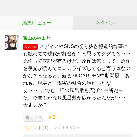
感想レビュー
ネタバレ
富山のやまと
メディアやSNSの切り抜き報道的な事に
ネタバレ
も触れてて現代が舞台か？と思ってググると････
原作って表記が有るけど、原作は無くって、原作
を泉光が読んでコミカライズしてると言う体なの
かな？となると、蘇る7thGARDEN中断問題。あ
れも、現実と非現実の融合の話だったな
ぁ･････。でも、話の風呂敷を広げて中断だっ
た。今巻もかなり風呂敷が広がったんだが･････
大丈夫か？
★2
ナイス
コメント(1)
2026/04/26