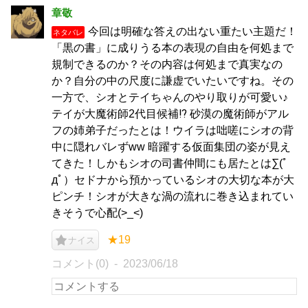
章敬
今回は明確な答えの出ない重たい主題だ！
ネタバレ
「黒の書」に成りうる本の表現の自由を何処まで
規制できるのか？その内容は何処まで真実なの
か？自分の中の尺度に謙虚でいたいですね。その
一方で、シオとテイちゃんのやり取りが可愛い♪
テイが大魔術師2代目候補⁉︎ 砂漠の魔術師がアル
フの姉弟子だったとは！ウイラは咄嗟にシオの背
中に隠れバレずww 暗躍する仮面集団の姿が見え
てきた！しかもシオの司書仲間にも居たとは∑(ﾟ
дﾟ）セドナから預かっているシオの大切な本が大
ピンチ！シオが大きな渦の流れに巻き込まれてい
きそうで心配(>_<)
★19
ナイス
コメント(0)
2023/06/18