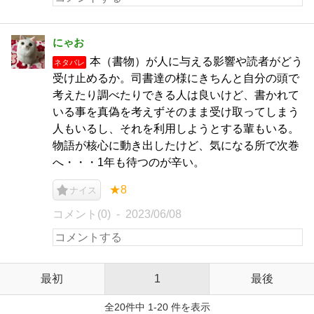
にゃお
本（書物）が人に与える影響や読者がどう
ネタバレ
受け止めるか。司書達の様にきちんと自分の頭で
考えたり調べたりできる人は良いけど、書かれて
いる事を真偽を考えずそのまま受け取ってしまう
人もいるし、それを利用しようとする輩もいる。
物語が核心に動き出したけど、気になる所で次巻
へ・・・1年も待つのが辛い。
★8
ナイス
コメント(0)
2023/06/08
最初
1
最後
全20件中 1-20 件を表示