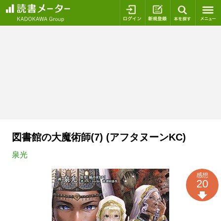
ログイン
新規登録
本を探
図書館の大魔術師(7) (アフタヌーンKC)
泉光
感想
20