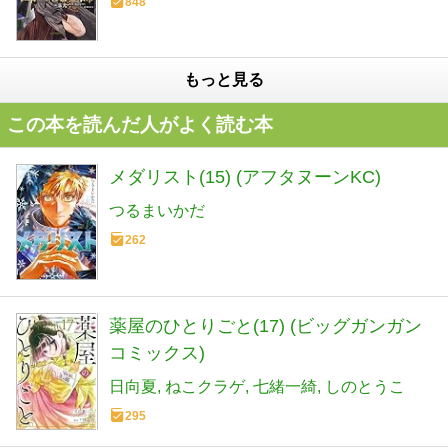
848
もっと見る
この本を読んだ人がよく読む本
メダリスト(15) (アフタヌーンKC)
つるまいかだ
262
薬屋のひとりごと(17) (ビッグガンガン
コミックス)
日向夏
ねこクラゲ
七緒一綺
しのとうこ
295