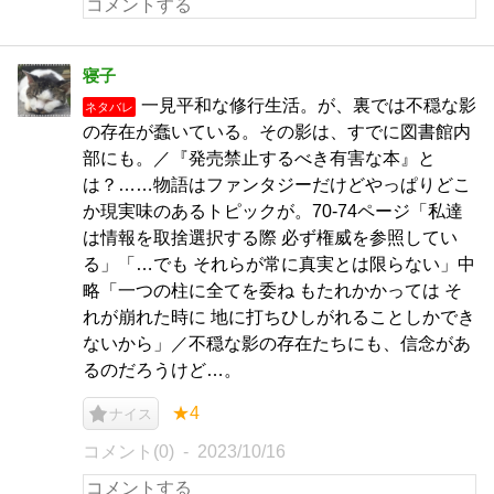
寝子
一見平和な修行生活。が、裏では不穏な影
ネタバレ
の存在が蠢いている。その影は、すでに図書館内
部にも。／『発売禁止するべき有害な本』と
は？……物語はファンタジーだけどやっぱりどこ
か現実味のあるトピックが。70-74ページ「私達
は情報を取捨選択する際 必ず権威を参照してい
る」「…でも それらが常に真実とは限らない」中
略「一つの柱に全てを委ね もたれかかっては そ
れが崩れた時に 地に打ちひしがれることしかでき
ないから」／不穏な影の存在たちにも、信念があ
るのだろうけど…。
★4
ナイス
コメント(0)
2023/10/16