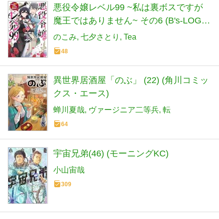
悪役令嬢レベル99 ~私は裏ボスですが
魔王ではありません~ その6 (B's-LOG
COMICS)
のこみ
七夕さとり
Tea
48
異世界居酒屋「のぶ」 (22) (角川コミッ
クス・エース)
蝉川夏哉
ヴァージニア二等兵
転
64
宇宙兄弟(46) (モーニングKC)
小山宙哉
309