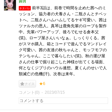
卯月
前半3話は、前巻で時間を止めた茜へのミ
ネタバレ
ッション、協力者の犬養さん・二瓶さんとチベッ
トへ。二瓶さんハムハムしてるヤギ可愛い。茜は
ツァルカの恩人。真琴は鹿角先輩のローブを製作
中。先輩パワーアップ、後ろでむせる倉本父
(笑)。ローブ屋さんいいなぁ。しっくりくる。茜
がスマホ購入、箱とコードで遊んでるマンドレイ
ク可愛い。茜の友達の秋ちゃんと、モッフモフの
テンちゃん。ここで暮らしたい(笑)。秋の運び屋
さんの仕事で掘り起こした神様が出てくる場面、
何となくジブリのハウル連想。夏くんのせいで人
類滅亡の危機(汗)。次巻は来年。
★6
ナイス
コメント(0)
2023/07/15