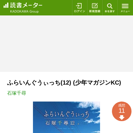
ログイン
新規登録
本を探
ふらいんぐうぃっち(12) (少年マガジンKC)
石塚千尋
感想
11