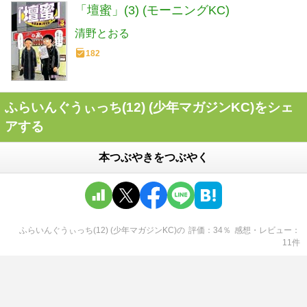
「壇蜜」(3) (モーニングKC)
清野とおる
182
ふらいんぐうぃっち(12) (少年マガジンKC)をシェ
アする
本つぶやきをつぶやく
ふらいんぐうぃっち(12) (少年マガジンKC)
の
評価
34
％
感想・レビュー
11
件