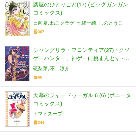
薬屋のひとりごと(17) (ビッグガンガン
コミックス)
日向夏
ねこクラゲ
七緒一綺
しのとうこ
307
シャングリラ・フロンティア(27) ~クソ
ゲーハンター、神ゲーに挑まんとす~
(KCデラックス)
硬梨菜
不二涼介
66
天幕のジャードゥーガル 6 (6) (ボニータ
コミックス)
トマトスープ
244