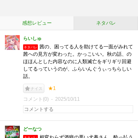
感想レビュー
ネタバレ
らいしゅ
茜の、困ってる人を助けてる一面がみれて
ネタバレ
茜への見方が変わった。かっこいい。秋の話、の
ほほんとした内容なのに人類滅亡をギリギリ回避
してるっていうのが、ふらいんぐうぃっちらしい
話。
★1
ナイス
コメント(0)
2025/10/11
どーなつ
相変わらず酒癖の悪い犬養さん、酔っ払う
ネタバレ