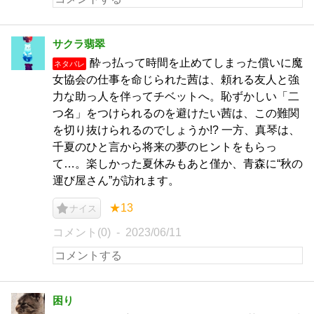
サクラ翡翠
酔っ払って時間を止めてしまった償いに魔
ネタバレ
女協会の仕事を命じられた茜は、頼れる友人と強
力な助っ人を伴ってチベットへ。恥ずかしい「二
つ名」をつけられるのを避けたい茜は、この難関
を切り抜けられるのでしょうか!? 一方、真琴は、
千夏のひと言から将来の夢のヒントをもらっ
て…。楽しかった夏休みもあと僅か、青森に“秋の
運び屋さん”が訪れます。
★13
ナイス
コメント(0)
2023/06/11
困り