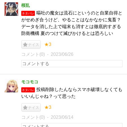
桜乱
嘔吐の魔女は流石にというのと自業自得と
ネタバレ
がせめぎ合うけど、やることはなかなかに鬼畜？
データを消した上で端末も消すとは徹底的すぎる
防衛機構 夏のつけて滅びかけるとは恐ろしい
★3
ナイス
コメント(0)
2023/06/26
モコモコ
投稿削除したんならスマホ破壊しなくても
ネタバレ
いいんじゃね？って思った
★3
ナイス
コメント(0)
2023/06/14