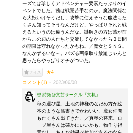
ーズでは珍しくアドベンチャー要素たっぷりのイ
ベントでした。茜は戦闘苦手なのか。魔法関係な
ら大抵いけそうだし、攻撃に使えそうな魔法もた
くさん知ってそうなんだけど、やっぱりそれと戦
えるというのは違うんだな。謎解きの方は茜が前
からこの辺の人たちと交流してなかったら３日間
の期限は守れなかったかもね。／魔女とＳＮＳ。
なんかずるいな～。バズる画像取り放題じゃんと
思ったらやっぱりオチがついた。
★4
ナイス
コメント(1)
2023/06/08
想 詩拓@文芸サークル『文机』
秋の運び屋。土地の神様のなだめ方が絵
本のような筋書きでかわいい。魔女仲間
もたくさん出てきた。／真琴の将来。ロ
ーブ屋さんは確かにいいかも。物作り得
意だし、あんな効果が付加できるのなら