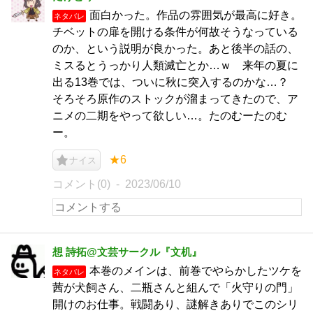
面白かった。作品の雰囲気が最高に好き。
ネタバレ
チベットの扉を開ける条件が何故そうなっている
のか、という説明が良かった。あと後半の話の、
ミスるとうっかり人類滅亡とか…ｗ 来年の夏に
出る13巻では、ついに秋に突入するのかな…？
そろそろ原作のストックが溜まってきたので、ア
ニメの二期をやって欲しい…。たのむーたのむ
ー。
★6
ナイス
コメント(0)
2023/06/10
想 詩拓@文芸サークル『文机』
本巻のメインは、前巻でやらかしたツケを
ネタバレ
茜が犬飼さん、二瓶さんと組んで「火守りの門」
開けのお仕事。戦闘あり、謎解きありでこのシリ