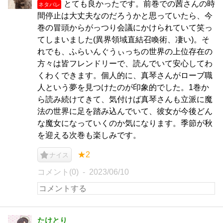
とても良かったです。前巻での茜さんの時
ネタバレ
間停止は大丈夫なのだろうかと思っていたら、今
巻の冒頭からがっつり会議にかけられていて笑っ
てしまいました(異界領域直結召喚術、凄い)。そ
れでも、ふらいんぐうぃっちの世界の上位存在の
方々は皆フレンドリーで、読んでいて安心してわ
くわくできます。個人的に、真琴さんがローブ職
人という夢を見つけたのが印象的でした。1巻か
ら読み続けてきて、気付けば真琴さんも立派に魔
法の世界に足を踏み込んでいて、彼女が今後どん
な魔女になっていくのか気になります。季節が秋
を迎える次巻も楽しみです。
★2
ナイス
コメント(0)
2023/06/10
たけとり