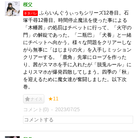
桜父
ふらいんぐうぃっちシリーズ12巻目。石
ネタバレ
塚千尋12冊目。時間停止魔法を使った事による
「木幡茜」の処罰はチベットに行って、「火守の
門」の解錠であった。「二瓶巴」「犬養」と一緒
にチベットへ向かう。様々な問題をクリアーしな
がら無事に「はじまりの火」を入手しミッション
クリアーする。「鹿角」先輩にローブを作った
り、茜がスマホを手に入れたが「脱兎ルール」に
よりスマホが爆発四散してしまう。四季の「秋」
を迎えるために魔女達が奮闘しました。以下次
巻。
★11
ナイス
コメント(0)
2023/07/25