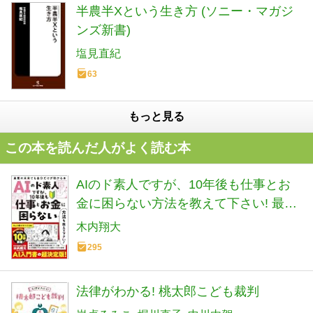
半農半Xという生き方 (ソニー・マガジ
ンズ新書)
塩見直紀
63
もっと見る
この本を読んだ人がよく読む本
AIのド素人ですが、10年後も仕事とお
金に困らない方法を教えて下さい! 最悪
の未来でも自分だけが助かる本
木内翔大
295
法律がわかる! 桃太郎こども裁判