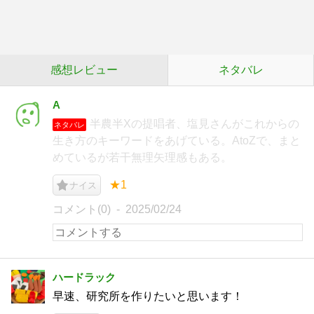
感想レビュー
ネタバレ
A
半農半Xの提唱者、塩見さんがこれからの
ネタバレ
生き方のキーワードをあげている。AtoZで、まと
めているが若干無理矢理感もある。
★1
ナイス
コメント(0)
2025/02/24
ハードラック
早速、研究所を作りたいと思います！