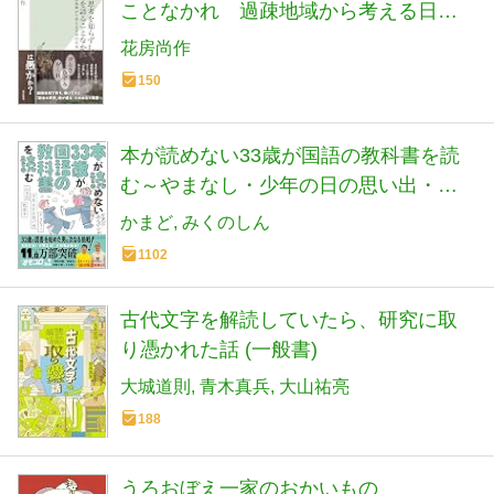
ことなかれ 過疎地域から考える日本
の未来 (光文社新書 1373)
花房尚作
150
本が読めない33歳が国語の教科書を読
む～やまなし・少年の日の思い出・山
月記・枕草子
かまど
みくのしん
1102
古代文字を解読していたら、研究に取
り憑かれた話 (一般書)
大城道則
青木真兵
大山祐亮
188
うろおぼえ一家のおかいもの