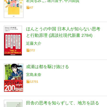
岩貞るみこ
堀川直子
中川由賀
47
ほんとうの中国 日本人が知らない思考
と行動原理 (講談社現代新書 2784)
近藤大介
372
成瀬は都を駆け抜ける
宮島未奈
12701
田舎の思考を知らずして、地方を語る