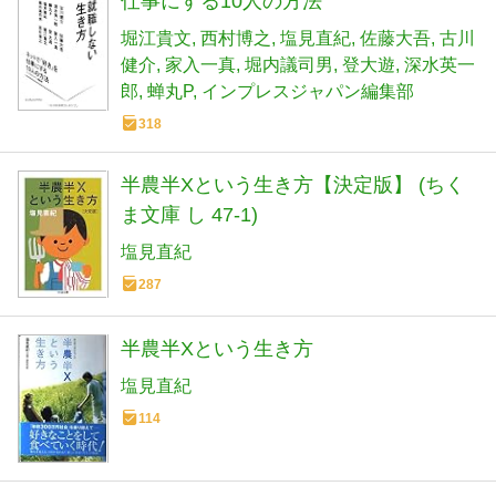
仕事にする10人の方法
堀江貴文
西村博之
塩見直紀
佐藤大吾
古川
健介
家入一真
堀内議司男
登大遊
深水英一
郎
蝉丸P
インプレスジャパン編集部
318
半農半Xという生き方【決定版】 (ちく
ま文庫 し 47-1)
塩見直紀
287
半農半Xという生き方
塩見直紀
114