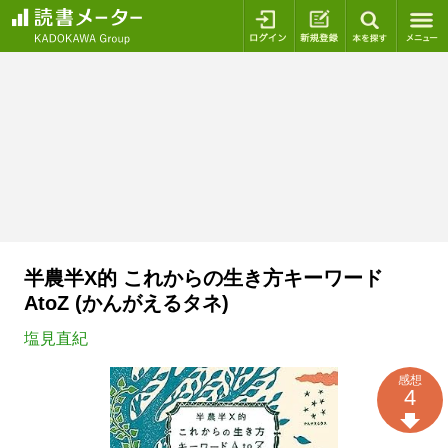
ログイン
新規登録
本を探
半農半X的 これからの生き方キーワード
AtoZ (かんがえるタネ)
塩見直紀
感想
4