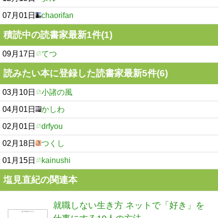
07月01日
chaorifan
積読中の読書家最新1件(1)
09月17日
てつ
読みたい本に登録した読書家最新5件(6)
03月10日
小諸の風
04月01日
かしわ
02月01日
drfyou
02月18日
つくし
01月15日
kainushi
塩見直紀の関連本
就職しない生き方 ネットで「好き」を