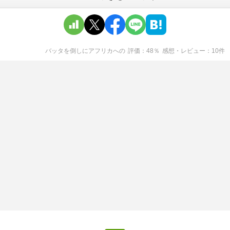
バッタを倒しにアフリカへ
の
評価
48
％
感想・レビュー
10
件