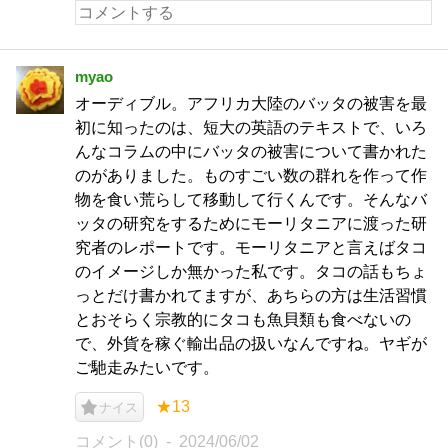
myao
オーディブル。アフリカ大陸のバッタの被害を最
初に知ったのは、短大の英語のテキストで、いろ
んなコラムの中にバッタの被害について書かれた
のがありました。ものすごい数の群れを作って作
物を食い荒らして移動して行くんです。そんなバ
ッタの研究をするためにモーリタニアに渡った研
究者のレポートです。モーリタニアと言えばタコ
のイメージしか無かった私です。タコの話もちょ
っとだけ書かれてますが、あちらの方は生活習慣
とおそらく宗教的にタコも魚貝類も食べないの
で、外貨を稼ぐ輸出品の扱いなんですね。ヤギが
ご馳走みたいです。
★13
ナイス
コメント(0)
2024/06/02