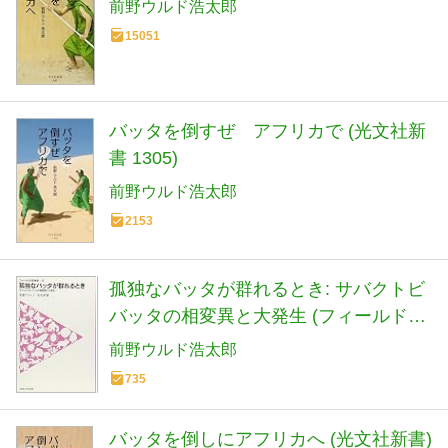
前野ウルド浩太郎
15051
バッタを倒すぜ アフリカで (光文社新
書 1305)
前野ウルド浩太郎
2153
孤独なバッタが群れるとき: サバクトビ
バッタの相変異と大発生 (フィールドの
生物学 9)
前野ウルド浩太郎
735
バッタを倒しにアフリカへ (光文社新書)