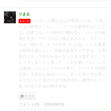
りまる
バッタへの愛がもはや変態レベル。一生バ
ネタバレ
ッタの研究がしたい！→バッタの被害がほとんど
ない日本ではバッタ研究の職がない→バッタの被
害が大きいアフリカなら職があるかも！でアフリ
カまで飛んでしまうのがすごいよね。しかも著者
は秋田出身らしい。気候の乱高下がすぎる。公用
語のフランス語がわからないまま入国するところ
もファンキーだと思った。しかも着いたらバッタ
は激減してたというから大変だ。アフリカで北枕
を気にするのも面白かった。太った女の方が男に
モテるからと女の子は子供の頃から虐待のように
食べさせられるの怖すぎる。
ナイス
コメント(0)
2024/04/19