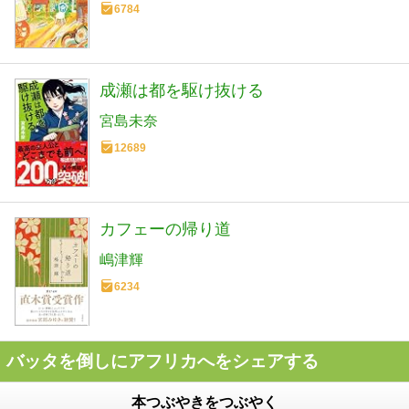
6784
成瀬は都を駆け抜ける
宮島未奈
12689
カフェーの帰り道
嶋津輝
6234
バッタを倒しにアフリカへをシェアする
本つぶやきをつぶやく