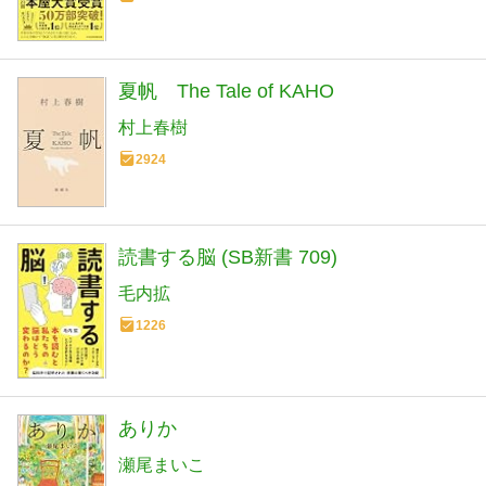
夏帆 The Tale of KAHO
村上春樹
2924
読書する脳 (SB新書 709)
毛内拡
1226
ありか
瀬尾まいこ