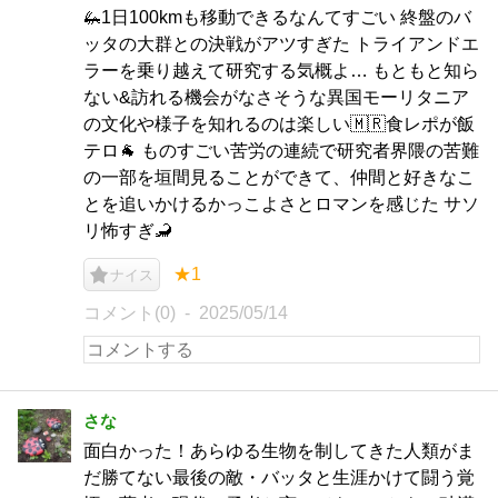
🦗1日100kmも移動できるなんてすごい 終盤のバ
ッタの大群との決戦がアツすぎた トライアンドエ
ラーを乗り越えて研究する気概よ… もともと知ら
ない&訪れる機会がなさそうな異国モーリタニア
の文化や様子を知れるのは楽しい🇲🇷食レポが飯
テロ🐐 ものすごい苦労の連続で研究者界隈の苦難
の一部を垣間見ることができて、仲間と好きなこ
とを追いかけるかっこよさとロマンを感じた サソ
リ怖すぎ🦂
★1
ナイス
コメント(0)
2025/05/14
さな
面白かった！あらゆる生物を制してきた人類がま
だ勝てない最後の敵・バッタと生涯かけて闘う覚