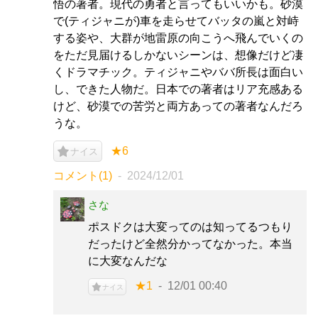
悟の著者。現代の勇者と言ってもいいかも。砂漠
で(ティジャニが)車を走らせてバッタの嵐と対峙
する姿や、大群が地雷原の向こうへ飛んでいくの
をただ見届けるしかないシーンは、想像だけど凄
くドラマチック。ティジャニやババ所長は面白い
し、できた人物だ。日本での著者はリア充感ある
けど、砂漠での苦労と両方あっての著者なんだろ
うな。
★6
ナイス
コメント(1)
2024/12/01
さな
ポスドクは大変ってのは知ってるつもり
だったけど全然分かってなかった。本当
に大変なんだな
★1
12/01 00:40
ナイス