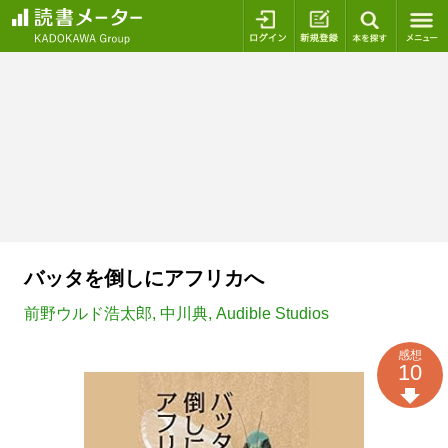
ログイン
新規登録
本を探
バッタを倒しにアフリカへ
前野ウルド浩太郎
,
中川典
,
Audible Studios
感想
10