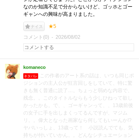
なのか知識不足で分からないけど、ゴッホとゴー
ギャンへの興味が高まりました。
★5
ナイス
コメント(0)
2026/08/02
komaneco
この作者のアート系の話は、いつも同じポ
ネタバレ
ジションの主人公が狂言回しをしていて、特に驚
きも無く普通に読了…。ちょっと弱めな内容で、
残念。。このタイトルならもう少しひねって欲し
かったかも。で、、ゴーギャンって、、13歳前後
の女子に手を出しまくってるんですが、マジム
リ。。偉大となった画家なら何してもいーんか!?
ヤバいっしょ、13歳って！ 小説読んでても、気
持ちが付いていかん。。どんなシチュエーション