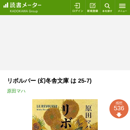
ログイン
新規登録
本を探
リボルバー (幻冬舎文庫 は 25-7)
原田マハ
感想
536