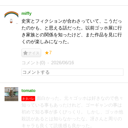
miffy
史実とフィクションが合わさっていて、こうだっ
たのかも、と思える話だった。以前ゴッホ展に行
き家族との関係を知ったけど、また作品を見に行
くのが楽しみになった。
★7
ナイス
コメント(0)
2026/06/16
tomato
面白かった。元々ゴッホは好きなので色々
ネタバレ
知っている事もあったけれど、ゴーギャンの事は
初めて知る事が多くびっくり。 しかし、ゴッホ他
殺説があるとは知らなかったな。冴さんと周りの
キャラも良くて読後感も良かった。