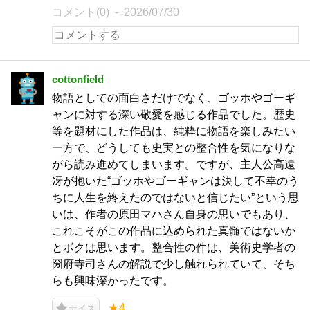
コメント(0)
2026/07/30
cottonfield
物語としての面白さだけでなく、ゴッホやゴーギ
ャンに対する深い敬愛を感じる作品でした。歴史
等を題材にした作品は、純粋に物語を楽しみたい
一方で、どうしても史実との整合性を気になりな
がら読み進めてしまいます。ですが、主人公高遠
冴が抱いた“ゴッホやゴーギャンは決して不幸のう
ちに人生を終えたのではないと信じたい”という思
いは、作者の原田マハさん自身の思いでもあり、
これこそがこの作品に込められた真髄ではないか
とボクは思います。整合性の件は、美術史学者の
圀府寺司さんの解説で少し触れられていて、そち
らも興味深かったです。
★4
ナイス