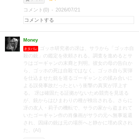
コメント(0)
2026/07/21
Money
ゴッホ研究者の冴は、サラから「ゴッホ自
ネタバレ
殺の銃」の鑑定を依頼される。調査を進めるとサ
ラはゴーギャンの末裔と判明。彼女の母の告白か
ら、ゴッホの死は自殺ではなく、ゴッホ自ら実弾
を仕込ませた銃を巡るゴーギャンとの揉み合いに
よる誤発事故だったという衝撃の真実が浮上す
る。 冴は確固たる証拠がないため競売を見送る
が、銃からはひまわりの種が検出される。さらに
冴の友人・莉子の機転で、サラの家から盗まれて
いたゴーギャン作の肖像画がサラの元へ無事返還
され、因縁の銃は元の場所へと静かに埋め戻され
た。(AI)