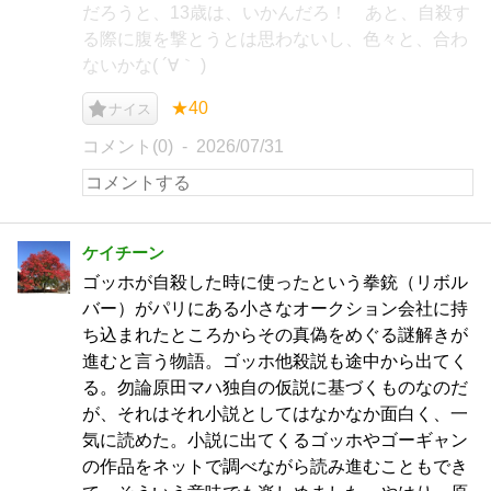
だろうと、13歳は、いかんだろ！ あと、自殺す
る際に腹を撃とうとは思わないし、色々と、合わ
ないかな( ´∀｀ )
★40
ナイス
コメント(0)
2026/07/31
ケイチーン
ゴッホが自殺した時に使ったという拳銃（リボル
バー）がパリにある小さなオークション会社に持
ち込まれたところからその真偽をめぐる謎解きが
進むと言う物語。ゴッホ他殺説も途中から出てく
る。勿論原田マハ独自の仮説に基づくものなのだ
が、それはそれ小説としてはなかなか面白く、一
気に読めた。小説に出てくるゴッホやゴーギャン
の作品をネットで調べながら読み進むこともでき