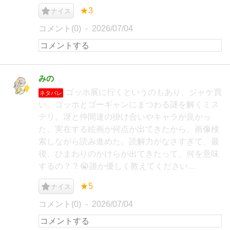
★3
ナイス
コメント(0)
2026/07/04
みの
ゴッホ展に行くというのもあり、ジャケ買
ネタバレ
い。ゴッホとゴーギャンにまつわる謎を解くミス
テリ。冴と仲間達の掛け合いやキャラが良かっ
た。実在する絵画が何点か出てきたから、画像検
索しながら読み進めた。読解力がなさすぎて、最
後、ひまわりのかけらが出てきたって、何を意味
するの？？😭誰か優しく教えてください…
★5
ナイス
コメント(0)
2026/07/04