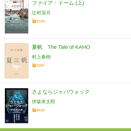
ファイア・ドーム (上)
辻村深月
5308
夏帆 The Tale of KAHO
村上春樹
3087
さよならジャバウォック
伊坂幸太郎
8430