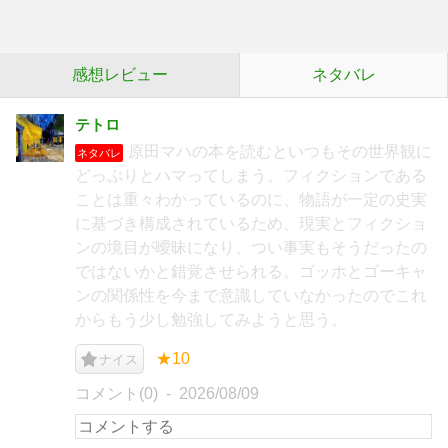
感想レビュー
ネタバレ
テトロ
原田マハの本を読むといつもその世界観に
ネタバレ
どっぷりとハマってしまう。フィクションである
ことは重々わかっているのに、物語が一定の史実
に基づき構成されているため、現実とフィクショ
ンの境目が曖昧になり、つい事実もそうだったの
ではないかと錯覚させられる。ゴッホとゴーキャ
ンの関係性を今まで意識していなかったのでこれ
からもう少し勉強してみようと思う。
★10
ナイス
コメント(0)
2026/08/09