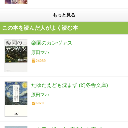
もっと見る
この本を読んだ人がよく読む本
楽園のカンヴァス
原田マハ
24089
たゆたえども沈まず (幻冬舎文庫)
原田マハ
6070