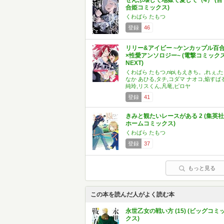
ぜんぶ壊して地獄で愛して（4） (百
合姫コミックス)
くわばら たもつ
登録
46
リリー&アイビー ~ケンカップル百
×性愛アンソロジー~ (電撃コミック
NEXT)
くわばら たもつ,nipi,もえきち。,れぇ,た
なか あひる,タチ,コダマ ナオコ,焔すばる
純玲,リスくん,凡竜,ピロヤ
登録
41
きみと観たいレースがある 2 (集英社
ホームコミックス)
くわばら たもつ
登録
37
もっと見る
この本を読んだ人がよく読む本
永世乙女の戦い方 (15) (ビッグコミ
クス)