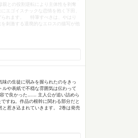
母親との役割逆転により主体性を剥奪
未にエゴイスチックな恋情を抱く下田、
げられます。 特筆すべきは、やはり
欲を刺激する退廃的なエロスの描写が他
気味の生徒に弱みを握られたのをきっ
トルや表紙で不穏な雰囲気は伝わって
内容で良かった…… 主人公が追い詰めら
たですね。作品の根幹に関わる部分だと
然と惹き込まれていきます。 2巻は発売