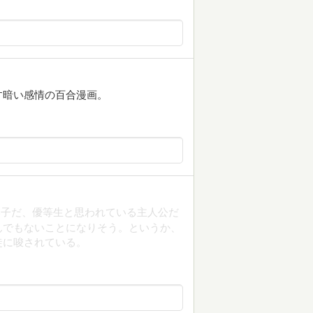
す暗い感情の百合漫画。
い子だ、優等生と思われている主人公だ
んでもないことになりそう。というか、
徒に唆されている。