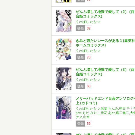
ぜんぶ壊して地獄で愛して（2） (百
合姫コミックス)
くわばら たもつ
登録
82
きみと観たいレースがある 1 (集英社
ホームコミックス)
くわばら たもつ
登録
70
ぜんぶ壊して地獄で愛して（3） (百
合姫コミックス)
くわばら たもつ
登録
60
メリーバッドエンド百合アンソロジ
上 (カドコミ)
くわばら たもつ,散葉 ちんみ,朝日 テトラ
ひのえだ みやこ,春花 あや,遮二無二,大
ナタ,出水
登録
59