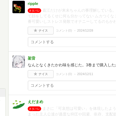
ripple
直江だけが来未ちゃんの事理解している
ネタバレ
て顔をしてるくせに何も分かってない ムカつくな
番可愛いしストレス発散でオナニーしてるのもかわ
ナイス
コメント(
0
)
2024/12/28
架音
なんとなくきたかわ味を感じた。3巻まで購入した
ナイス
コメント(
0
)
2024/12/11
ク
えだまめ
まさに「可哀想は可愛い」を体現したよ
ネタバレ
まった主人公達が過度な抑圧や回避、依存、支配