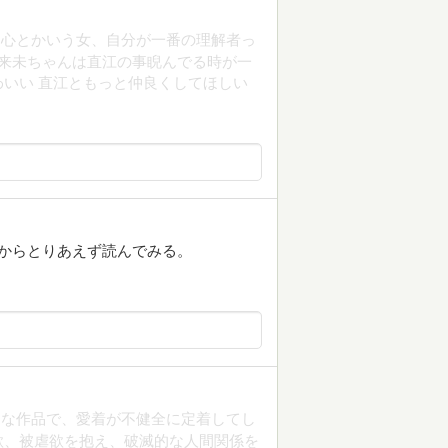
。心とかいう女、自分が一番の理解者っ
 来未ちゃんは直江の事睨んでる時が一
いい 直江ともっと仲良くしてほしい
からとりあえず読んでみる。
うな作品で、愛着が不健全に定着してし
欲、被虐欲を抱え、破滅的な人間関係を