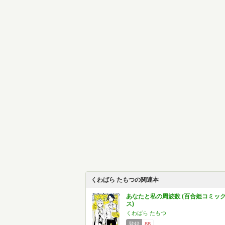
くわばら たもつの関連本
あなたと私の周波数 (百合姫コミッ
ス)
くわばら たもつ
登録
88