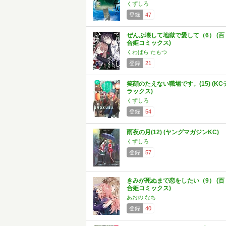
くずしろ
登録
47
ぜんぶ壊して地獄で愛して（6） (百
合姫コミックス)
くわばら たもつ
登録
21
笑顔のたえない職場です。(15) (KC
ラックス)
くずしろ
登録
54
雨夜の月(12) (ヤングマガジンKC)
くずしろ
登録
57
きみが死ぬまで恋をしたい（9） (百
合姫コミックス)
あおの なち
登録
40