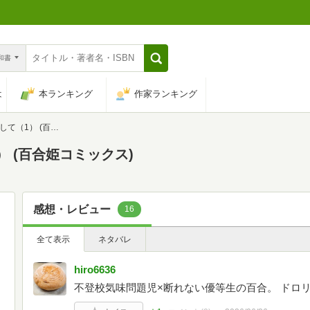
n和書
は
本ランキング
作家ランキング
(百合姫コミックス)
 (百合姫コミックス)
感想・レビュー
16
全て表示
ネタバレ
hiro6636
不登校気味問題児×断れない優等生の百合。 ドロ