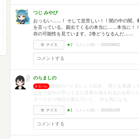
つじ みやび
おっもい……！ そして息苦しい！！闇の中の闇。
を言っている。親出てくるの本当に……本当に！！
存の可能性を見ています。2巻どうなるんだ……
ナイス
★2
コメント(
0
)
2025/06/02
のらましの
期待のバイオレンス百合。 周りを気遣っ
ネタバレ
は全て自分の守ってきた世界が壊されるのを防ぐた
ターとなり物語が進んでいく。 次も気になる。
ナイス
★1
コメント(
0
)
2025/01/05