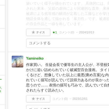
築いていく様子が描かれています。 具体的には、
された来未、父親の虐待により回避的な直井、来
被虐による劣等感の解消が定着した工藤などが挙
物語全体を通して描かれる「暴力性」です。被虐
の百合作品と一線を画しています。
ナイス
★1
コメント(
0
)
2024/10/13
Yamineiko
作家買い。 生徒会長で優等生の主人公が、不登校
かけに追い詰められていく破滅型百合漫画。 タイ
くるけど、想像していた以上に最悪(褒め言葉)な
ー
れていく描写が読んでいて説得力あるのが良かっ
思うので…… 表情の描写も巧みで、読んでいて自
,
されたらすぐ読みたい。
倉
ナイス
コメント(
0
)
2023/12/01