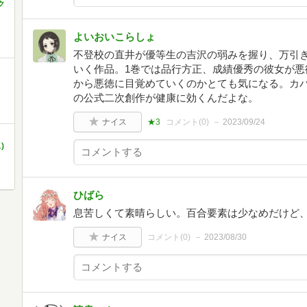
ク
よいおいこらしょ
不登校の直井が優等生の吉沢の弱みを握り、万引
いく作品。1巻では品行方正、成績優秀の彼女が悪
から悪徳に目覚めていくのかとても気になる。カ
の公式二次創作が健康に効くんだよな。
ナイス
★3
コメント(
0
)
2023/09/24
)
ひばら
息苦しくて素晴らしい。百合要素は少なめだけど
ナイス
コメント(
0
)
2023/08/30