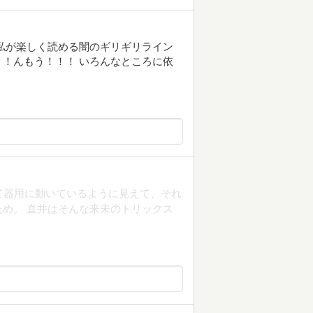
私が楽しく読める闇のギリギリライン
！んもう！！！ いろんなところに依
て器用に動いているように見えて、それ
め。 直井はそんな来未のトリックス