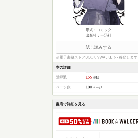
形式：コミック
出版社：一迅社
試し読みする
※電子書籍ストアBOOK☆WALKERへ移動します
本の詳細
登録数
155
登録
ページ数
180
ページ
書店で詳細を見る