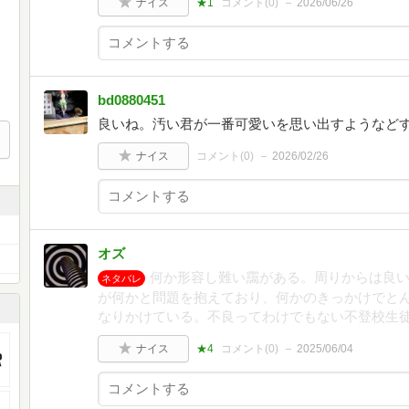
ナイス
★1
コメント(
0
)
2026/06/26
bd0880451
良いね。汚い君が一番可愛いを思い出すようなど
ナイス
コメント(
0
)
2026/02/26
オズ
何か形容し難い靄がある。周りからは良
ネタバレ
が何かと問題を抱えており、何かのきっかけでと
なりかけている。不良ってわけでもない不登校生
ナイス
★4
コメント(
0
)
2025/06/04