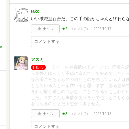
tako
いい破滅型百合だ。この手の話がちゃんと終わら
ナイス
★2
コメント(
0
)
2023/10/17
デ
アスカ
タイトルや表紙のイメージで、読者を煽
ネタバレ
ら意外とゆっくり不穏に進んでいて好みでした。
な誇張こそあるものの似たものを感じている人は
としている人も一定数いると思います。ある意味
それが取り返しのつかないことになるかもしれな
した。直井さんも事情がありそうで色々とこちら
を迎えるのかまだ予想がつきません。
ナイス
★3
コメント(
0
)
2023/10/13