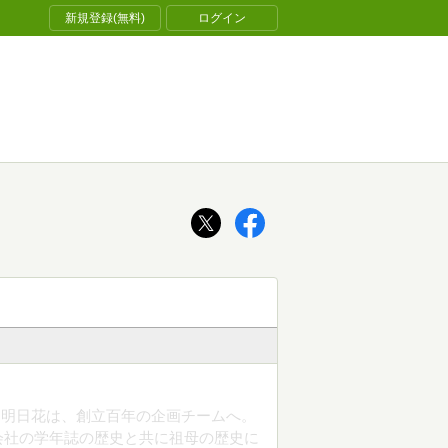
新規登録(無料)
ログイン
た明日花は、創立百年の企画チームへ。
会社の学年誌の歴史と共に祖母の歴史に