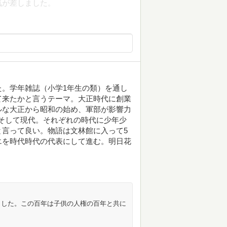
気が差しました。
。学年雑誌（小学1年生の類）を通し
て来たかと言うテーマ。大正時代に創業
ルな大正から昭和の始め、軍部が影響力
そして現代。それぞれの時代に少年少
言って良い。物語は文林館に入って5
エを時代時代の代表にして進む。明日花
ました。この百年は子供の人権の百年と共に