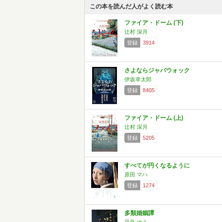
この本を読んだ人がよく読む本
ファイア・ドーム (下)
辻村 深月
登録
3914
さよならジャバウォック
伊坂幸太郎
登録
8405
ファイア・ドーム (上)
辻村 深月
登録
5205
すべてが円くなるように
原田 マハ
登録
1274
多類婚姻譚