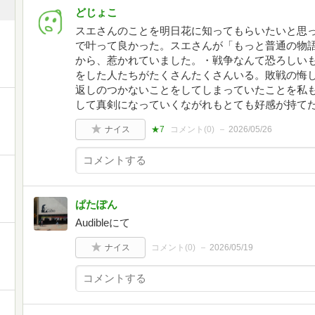
どじょこ
スエさんのことを明日花に知ってもらいたいと思
で叶って良かった。スエさんが「もっと普通の物
から、惹かれていました。・戦争なんて恐ろしい
をした人たちがたくさんたくさんいる。敗戦の悔
返しのつかないことをしてしまっていたことを私
して真剣になっていくながれもとても好感が持て
ナイス
★7
コメント(
0
)
2026/05/26
ぱたぽん
Audibleにて
ナイス
コメント(
0
)
2026/05/19