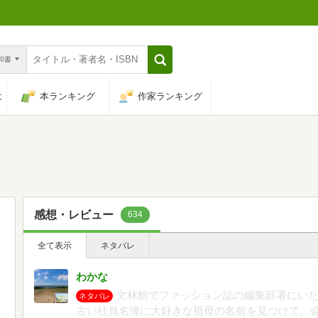
n和書
は
本ランキング
作家ランキング
感想・レビュー
634
全て表示
ネタバレ
わかな
文林館でファッション誌の編集部署にい
ネタバレ
古い社員名簿に大好きな祖母の名前を見つけて、