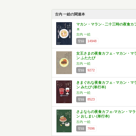
古内 一絵の関連本
マカン・マラン - 二十三時の夜食カ
ェ
古内 一絵
登録
14948
女王さまの夜食カフェ - マカン・マ
ン ふたたび
古内 一絵
登録
9272
きまぐれな夜食カフェ - マカン・マ
ン みたび (単行本)
古内 一絵
登録
8523
さよならの夜食カフェ-マカン・マラ
ン おしまい (単行本)
古内 一絵
登録
7696