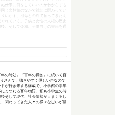
まぬ仕事に何をしていいのかわからずも
が同じ文林館のなかで雑誌に関わってい
くりいかず、祖母との絆で育ってきた明
ほぐれていく。子供と女性の人権の歴史
戦後、そして令和。子供向けの書籍を通
百年の時効』『百年の孤独』に続いて百
ひかりさんで、聴きやすく優しい声なので
ードが行き来する構成で、小学館の学年
事にまつわる百年物語。私も小学生の時
戦後そして現代、社会情勢が目まぐるし
に、関わってきた人々の様々な思いが描