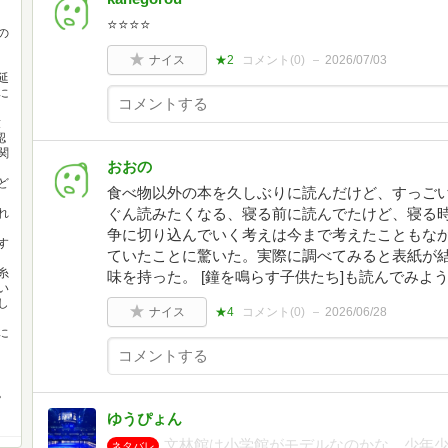
⭐️⭐️⭐️⭐️
の
ナイス
★2
コメント(
0
)
2026/07/03
延
に
童
認
関
おおの
ど
食べ物以外の本を久しぶりに読んだけど、すっご
ぐん読みたくなる、寝る前に読んでたけど、寝る時
れ
争に切り込んでいく考えは今まで考えたこともな
す
ていたことに驚いた。実際に調べてみると表紙が結
糸
味を持った。 [鐘を鳴らす子供たち]も読んでみよ
い
し
ナイス
★4
コメント(
0
)
2026/06/28
に
。
ゆうぴょん
文林館は小学館がモデルなのかな。少年
ネタバレ