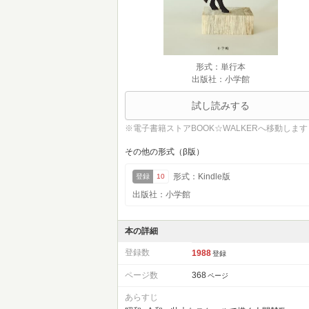
形式：単行本
出版社：小学館
試し読みする
※電子書籍ストアBOOK☆WALKERへ移動します
その他の形式（β版）
形式：Kindle版
登録
10
出版社：小学館
本の詳細
登録数
1988
登録
ページ数
368
ページ
あらすじ