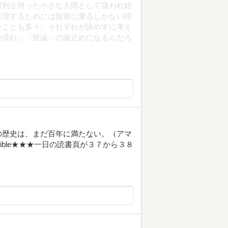
権利を持った小さな人間として扱われ始
表現するためには国策に乗るしかない時
いことも多々。それぞれが諦めずに考え
の流れ」「世論」の歯止めになるんだろ
の歴史は、まだ百年に満たない。（アマ
ible★★★一日の読書頁が３７から３８