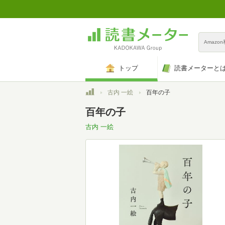
Amazo
トップ
読書メーターと
トップ
古内 一絵
百年の子
百年の子
古内 一絵