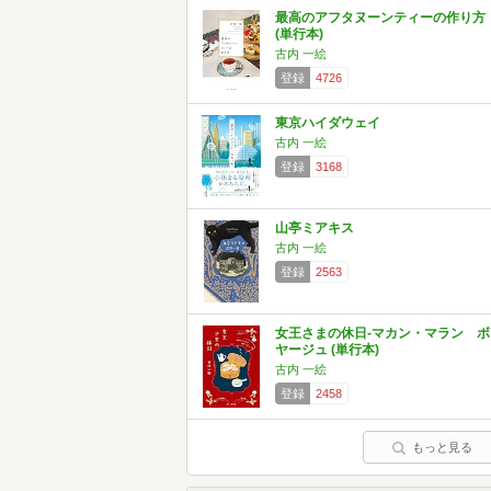
最高のアフタヌーンティーの作り方
(単行本)
古内 一絵
登録
4726
東京ハイダウェイ
古内 一絵
登録
3168
山亭ミアキス
古内 一絵
登録
2563
女王さまの休日-マカン・マラン ボ
ヤージュ (単行本)
古内 一絵
登録
2458
もっと見る