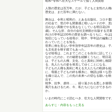
昭和~令和へ壮大なスケールで描く人間賛歌
人類の歴史は百万年。だが、子どもと女性の人権
歴史は、まだ百年に満たない。
舞台は、令和と昭和の、とある出版社。コロナ蔓
の社会で、世の中も閉塞感と暗いムードの中、意
沿わない異動でやる気をなくしている明日花(28
歳)。そんな折、自分の会社文林館が出版する児
向けの学年誌100年の歴史を調べるうちに、今は
知症になっている祖母が、戦中、学年誌の編集に
わっていたことを知る。
世界に例を見ない学年別学年誌百年の歴史は、子
も文化史を映す鏡でもあった。
なぜ祖母は、これまでこのことを自分に話してく
なかったのか。その秘密を紐解くうちに、明日花
は、子どもの人権、文化、心と真剣に対峙し格闘
る、先人たちの姿を発見してゆくことになる。
子どもの人権を真剣に考える大人たちの軌跡を縦
に、母親と子どもの絆を横糸に、物語は様々な思
を織り込んで、この先の未来への切なる願いを映
出す。
戦争、抗争、虐待……。繰り返される悪しき循環
風穴をあけるため、今、私たちになにができるの
か。
いまの時代にこそ読むべき、壮大な人間賛歌です
あらすじ・内容をもっと見る