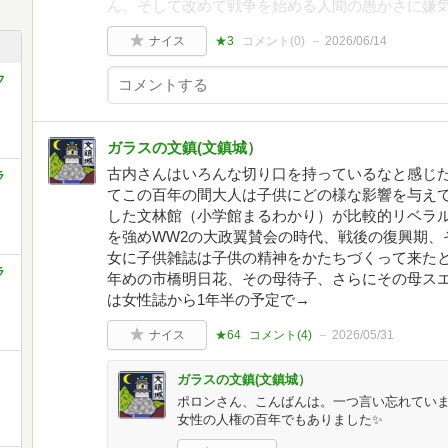
ん。そして改めて戦争を始める人間の愚かさに嫌
ナイス
★3
コメント(
0
)
2026/06/14
フ
ガラスの文鎮(文鎮城）
古内さんはいろんな切り口を持っているなと感じた
ラ
てこの百年の間大人は子供にどの様な影響を与え
した文林館（小学館まるわかり）が比較的リベラ
を強めWW2の大政翼賛会の時代、戦後の復興期、
女に子供雑誌は子供の精神をかたちづくって来たと
ラ
年めの市橋明日花、その母待子、さらにその母ス
は女性誌から1年半の予定で→
ナイス
★64
コメント(
4
)
2026/05/31
ガラスの文鎮(文鎮城）
ポロンさん、こんばんは。一つ言い忘れてい
女性の人権の百年でもありました✨