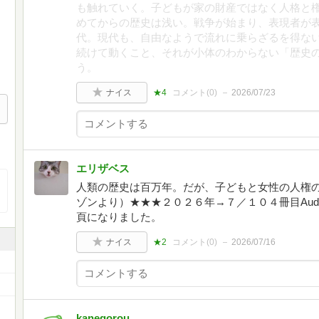
も触れていく。子どもが家の財産ではなく人格と
めてからの歴史は浅い。戦争が始まり、表現者が
代。現代も、自由なようで流れに乗らざるを得な
続けて動くこと、それが小体のわからない「歴史
う。
ナイス
★4
コメント(
0
)
2026/07/23
エリザベス
人類の歴史は百万年。だが、子どもと女性の人権
ゾンより）★★★２０２６年→７／１０４冊目Aud
頁になりました。
ナイス
★2
コメント(
0
)
2026/07/16
kanegorou