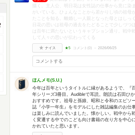
描く。主人公、明日花は女性誌の仕事から意に染
がいている。ひょんなことから若かりし頃の祖母
たことを知る。離婚し一人親となった母とはしっ
日花の思いは祖母の過去をたどることで少しづつ
は百年に満たないというキャプション通り。戦中
して人々の思いが伝わってくる
ナイス
★5
コメント(
0
)
2026/06/25
ほんメモ(S.U.)
今年は百年というタイトルに縁があるようで、『
年シリーズ3冊目。Audibleで耳読。朗読は石田
おすすめです。祖母と孫娘、昭和と令和のエピソ
誌『小学一年生』をモデルにした雑誌編集のお仕
は楽しみに読んでいました。懐かしい。戦中から
く変遷する中でのこども向け書籍の在り方を中心
かれていたと思います。