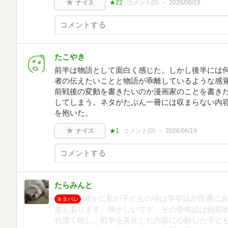
ナイス
★22
コメント(
0
)
2026/06/19
たこやき
前半は物語として面白く感じた。しかし後半には何だか
者の伝えたいことと物語が乖離しているような感
前戦後の変動を書きたいのか漫画家のことを書き
してしまう。ネタがたぶん一冊には収まらない内
を抱いた。
ナイス
★1
コメント(
0
)
2026/06/19
たらみんと
確かに私が子どもの頃は学年誌が普通に
ネタバレ
度もあります。懐かしいです。その学年誌は戦前
色濃く映し、戦争を美化した内容に心酔した子ど