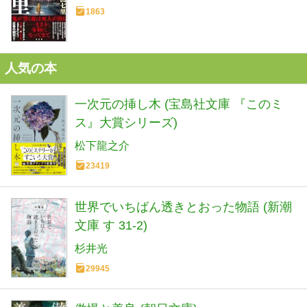
1863
人気の本
一次元の挿し木 (宝島社文庫 『このミ
ス』大賞シリーズ)
松下龍之介
23419
世界でいちばん透きとおった物語 (新潮
文庫 す 31-2)
杉井光
29945