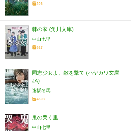
206
棘の家 (角川文庫)
中山七里
927
同志少女よ、敵を撃て (ハヤカワ文庫
JA)
逢坂冬馬
4693
鬼の哭く里
中山七里