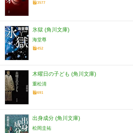
3577
氷獄 (角川文庫)
海堂尊
452
木曜日の子ども (角川文庫)
重松清
691
出身成分 (角川文庫)
松岡圭祐