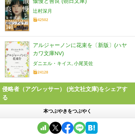
傲慢と善良 (朝日文庫)
辻村深月
42502
アルジャーノンに花束を〔新版〕(ハヤ
カワ文庫NV)
ダニエル・キイス
小尾芙佐
24128
侵略者（アグレッサー） (光文社文庫)をシェアす
る
本つぶやきをつぶやく