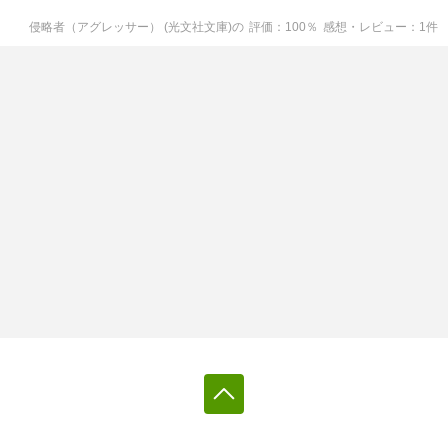
侵略者（アグレッサー） (光文社文庫)
の
評価
100
％
感想・レビュー
1
件