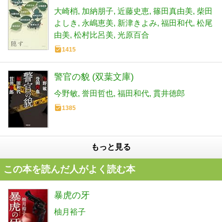
大崎梢
加納朋子
近藤史恵
篠田真由美
柴田
よしき
永嶋恵美
新津きよみ
福田和代
松尾
由美
松村比呂美
光原百合
1415
警官の貌 (双葉文庫)
今野敏
誉田哲也
福田和代
貫井徳郎
1385
もっと見る
この本を読んだ人がよく読む本
暴虎の牙
柚月裕子