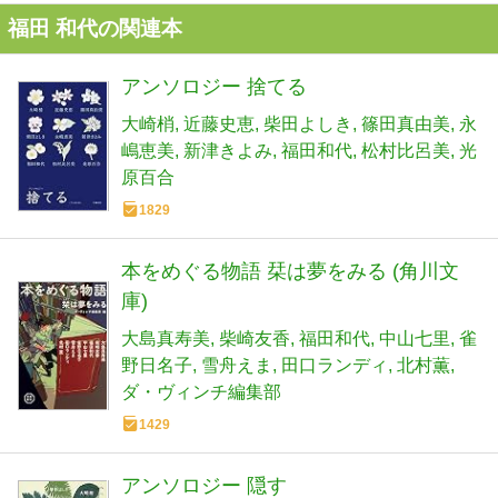
福田 和代の関連本
アンソロジー 捨てる
大崎梢
近藤史恵
柴田よしき
篠田真由美
永
嶋恵美
新津きよみ
福田和代
松村比呂美
光
原百合
1829
本をめぐる物語 栞は夢をみる (角川文
庫)
大島真寿美
柴崎友香
福田和代
中山七里
雀
野日名子
雪舟えま
田口ランディ
北村薫
ダ・ヴィンチ編集部
1429
アンソロジー 隠す