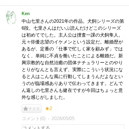
Ken
中山七里さんの2021年の作品。犬飼シリーズの第
6段。七里さんはだいぶ読んだけどこのシリーズ
は初めてでした。主人公は捜査一課の犬飼隼人。
元々俳優志望のイケメンという設定だ。離婚歴が
あるが、定番の「仕事で忙しく家を顧みず」では
なく、単純に不貞を働いたことによる離婚だ。新
興宗教的な自然治癒の団体ナチュラリーとのやり
とりがなんとも言えず、実際にこういう状況にな
ると人はこんな風に行動してしまうんだよなとい
うのが臨場感ありありで伝わってきます。どんで
ん返しの七里さんも健在ですが今回はちょっと意
外な感じがしました。
★2
ナイス
コメント(0)
2026/05/05