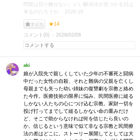
問題は切り離せない。いい解決法が見つかる日は
来るのだろうか。 2026-18
★14
ナイス
コメント(0)
2026/02/08
aki
娘が入院先で親しくしていた少年の不審死と闘病
中だった女性の自殺、それと難病の父親を亡くし
母親までも失った幼い姉妹の復讐劇を宗教と絡め
た今作。医療技術の限界に悩み、民間医療に縋る
しかない人たちの心につけ込む宗教。家財一切を
投げ打ってまでして縋るしかない命の重みだけ
ど、そこで助からなければ何を信じたら良いの
か。信じるという意味で似て非なる宗教と民間療
法の差はどこに。ストーリー展開してとしては大