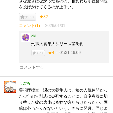
きな驚きはなかったものの、相変わらず社会問題
を投げかけてくるのが上手い。
★32
ナイス
コメント(1)
2026/01/31
aki
刑事犬養隼人シリーズ第6弾。
★4
01/31 16:09
ナイス
しごろ
警視庁捜査一課の犬養隼人は、娘の入院仲間だっ
た少年の告別式に参列することに。自宅療養に切
り替えた彼の遺体は奇妙な痣だらけだったが、両
親は心当たりがないという。さらに翌月、同じよ