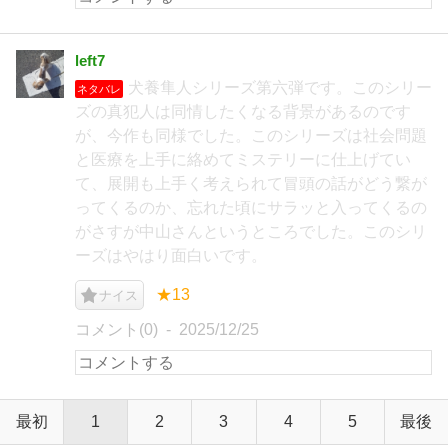
left7
犬養隼人シリーズ第六弾です。このシリー
ネタバレ
ズの真犯人は同情したくなる背景があるのです
が、今作も同様でした。このシリーズは社会問題
と医療を上手に絡めてミステリーに仕上げてい
て、展開も上手く考えられて冒頭の話がどう繋が
ってくるのか、忘れた頃にサラッと入ってくるの
がさすが中山さんというところでした。このシリ
ーズはやはり面白いです。
★13
ナイス
コメント(0)
2025/12/25
最初
1
2
3
4
5
最後