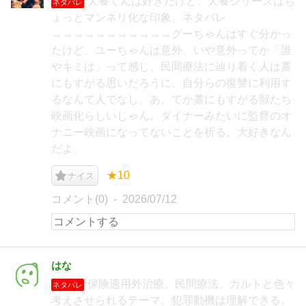
犬養くんは好きだけど、犬養シリーズはち
ネタバレ
ょっとマンネリ化な印象。ネタバレ
→→→→→→→→→→→グーちゃんはすぐ分かっ
たけど、ユーちゃんは意外、いや意外ってか「誰
やキミは」って感じ。民間療法に辿り着く人は藁
にもすがる思いだろうに、自分らの復讐に利用す
るなんて人でなし。あ、てか藁にもすがる獣たち
映画化らしいじゃん。ダイナーみたいに監督のオ
ナニー映画になってないことを祈る。大好きなん
だよ。
★10
ナイス
コメント(0)
2026/07/12
はな
保険適用外治療、民間療法、カルトと色々
ネタバレ
考えさせられるテーマ。犯罪動機は理解できる。