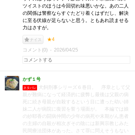
ツイストのほうは今回切れ味悪いかな。あの二人
の関係は警察ならすぐたどり着くはずだし、解決
に至る伏線が足らないと思う。ともあれ読ませる
力はさすが。
★4
ナイス
コメント(0)
2026/04/25
かず１号
犬飼刑事シリーズ６巻目。 序章として父
ネタバレ
親が難病になって経済的に疲弊し最後は父親の病
死に続き母親が自殺するという目に遭った幼い姉
妹二人が病院に復習を誓う場面が。 本編では娘
の紗耶香の闘病仲間の少年の病死や末期がん患者
の主婦の自殺が相次ぎその陰には新興宗教じみた
民間療法団体があった。さて罪に問えそうもない