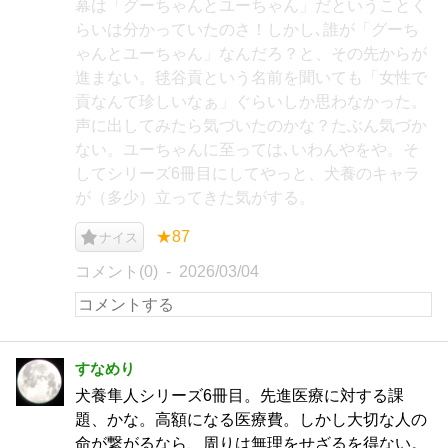
幕は「グーちゃんとユーちゃん」だということく
らいは分かっていたのさ！しかし､誰が「グーち
ゃんとユーちゃん」なんだろ？と、その先からが
進まない。毬谷貢という名前を聞いても「女性で
貢なんて珍しいなぁ」ぐらいしか思わなかった。
声に出してみたら気づいたのかな？たぶん気づか
ない。ユーちゃんに至っては､いわんやをや。そ
してシリーズ6冊目にしてやっと、犬養のキャラ
が（多少）立ってきた気がする。
★87
ナイス
コメント(0)
2026/03/04
すなめり
犬養隼人シリーズ6冊目。先進医療に対する課
題、かな。高額になる医療費。しかし大切な人の
命が繋がるなら、周りは無理をせざるを得ない。