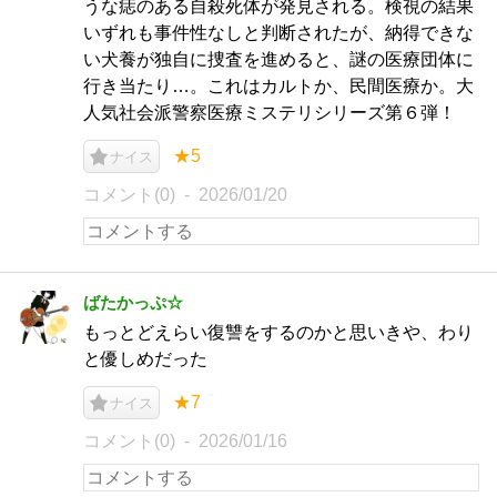
うな痣のある自殺死体が発見される。検視の結果
いずれも事件性なしと判断されたが、納得できな
い犬養が独自に捜査を進めると、謎の医療団体に
行き当たり…。これはカルトか、民間医療か。大
人気社会派警察医療ミステリシリーズ第６弾！
★5
ナイス
コメント(0)
2026/01/20
ばたかっぷ☆
もっとどえらい復讐をするのかと思いきや、わり
と優しめだった
★7
ナイス
コメント(0)
2026/01/16