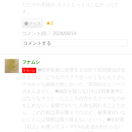
ただその手段が‥ラストしっくりこなかったで
す。
★2
ナイス
コメント(0)
2026/06/14
フナムシ
◼️標準医療に復讐する目的で民間療法詐欺
ネタバレ
するのは…どうなの？？？せっかくならもう少し
ナルホドな経緯が欲しかった。冒頭のエピソード
のまんまだし。◼️織田を殺らなければ刑事事件に
はならなそうだったところの方が主テーマなのか
もしれない。金額でかいし人命も関わることだか
ら、この詐欺は罪が重そうだけど、被害者がいな
いことには警察は取り扱えないという。◼️全財産
（以上）を使ってコンマ1%もあるかわからない