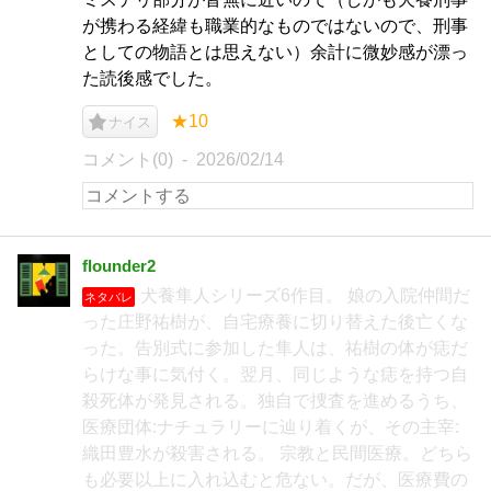
が携わる経緯も職業的なものではないので、刑事
としての物語とは思えない）余計に微妙感が漂っ
た読後感でした。
★10
ナイス
コメント(0)
2026/02/14
flounder2
犬養隼人シリーズ6作目。 娘の入院仲間だ
ネタバレ
った庄野祐樹が、自宅療養に切り替えた後亡くな
った。告別式に参加した隼人は、祐樹の体が痣だ
らけな事に気付く。翌月、同じような痣を持つ自
殺死体が発見される。独自で捜査を進めるうち、
医療団体:ナチュラリーに辿り着くが、その主宰:
織田豊水が殺害される。 宗教と民間医療。どちら
も必要以上に入れ込むと危ない。だが、医療費の