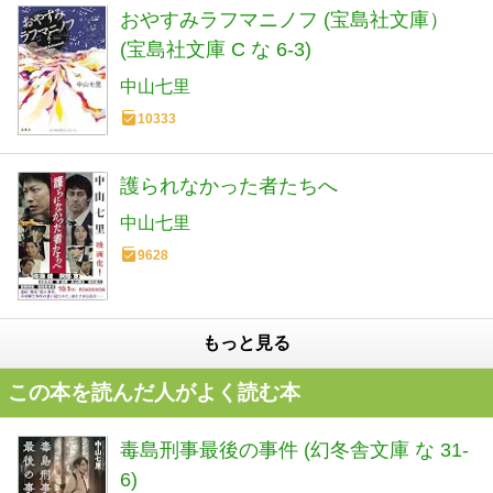
おやすみラフマニノフ (宝島社文庫）
(宝島社文庫 C な 6-3)
中山七里
10333
護られなかった者たちへ
中山七里
9628
もっと見る
この本を読んだ人がよく読む本
毒島刑事最後の事件 (幻冬舎文庫 な 31-
6)