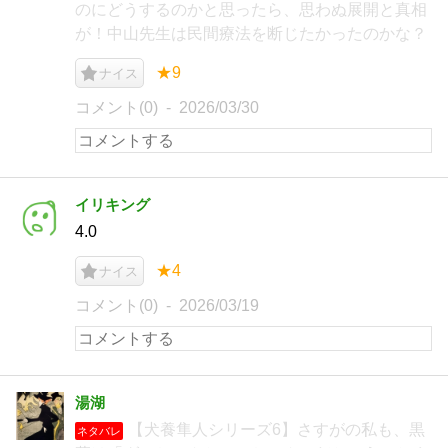
のにどうするのかと思ったら、思わぬ展開と真相
が！中山先生は民間療法を断じたかったのかな？
★9
ナイス
コメント(0)
2026/03/30
イリキング
4.0
★4
ナイス
コメント(0)
2026/03/19
湯湖
【犬養隼人シリーズ6】さすがの私も、黒
ネタバレ