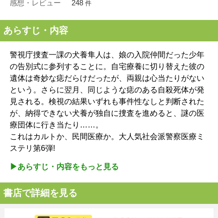
感想・レビュー
248
件
あらすじ・内容
警視庁捜査一課の犬養隼人は、娘の入院仲間だった少年
の告別式に参列することに。自宅療養に切り替えた彼の
遺体は奇妙な痣だらけだったが、両親は心当たりがない
という。さらに翌月、同じような痣のある自殺死体が発
見される。検視の結果いずれも事件性なしと判断された
が、納得できない犬養が独自に捜査を進めると、謎の医
療団体に行き当たり……。
これはカルトか、民間医療か。大人気社会派警察医療ミ
ステリ第6弾!
▶︎あらすじ・内容をもっと見る
書店で詳細を見る