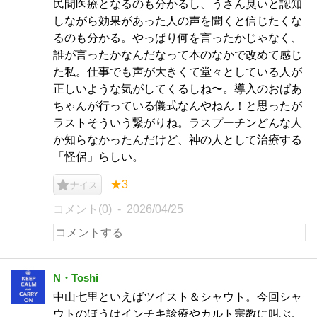
民間医療となるのも分かるし、うさん臭いと認知
しながら効果があった人の声を聞くと信じたくな
るのも分かる。やっぱり何を言ったかじゃなく、
誰が言ったかなんだなって本のなかで改めて感じ
た私。仕事でも声が大きくて堂々としている人が
正しいような気がしてくるしね〜。導入のおばあ
ちゃんが行っている儀式なんやねん！と思ったが
ラストそういう繋がりね。ラスプーチンどんな人
か知らなかったんだけど、神の人として治療する
「怪侶」らしい。
★3
ナイス
コメント(0)
2026/04/25
N・Toshi
中山七里といえばツイスト＆シャウト。今回シャ
ウトのほうはインチキ診療やカルト宗教に叫ぶ。