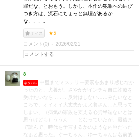
罪だな、とおもう。しかし、本作の犯罪への結び
つき方は、流石にちょっと無理があるか
な、、、。
★5
ナイス
コメント(0)
2026/02/21
8
中盤までミステリー要素をあまり感じなか
ネタバレ
ったのと、犬養が、さやかがインチキ自由診療を
受けたいなら………反対はしない……みたいなと
ころで、オイオイ大丈夫かよ犬養さん…と思って
しまい、（病気の家族を支える心労半端ないとは
思うけども）ううん……となっていたが、最後ま
で読んで、時代を予言するかのような内容だった
なぁと思った。ぐーちゃん、ゆーちゃんは名前的