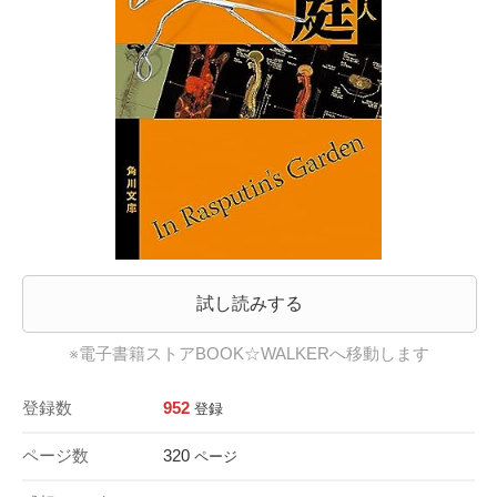
試し読みする
※電子書籍ストアBOOK☆WALKERへ移動します
登録数
952
登録
ページ数
320
ページ