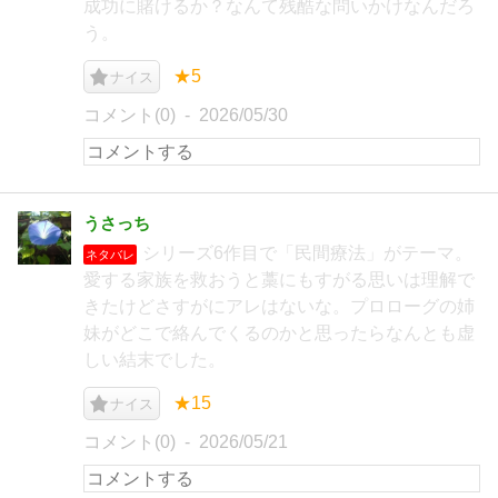
成功に賭けるか？なんて残酷な問いかけなんだろ
う。
★5
ナイス
コメント(0)
2026/05/30
うさっち
シリーズ6作目で「民間療法」がテーマ。
ネタバレ
愛する家族を救おうと藁にもすがる思いは理解で
きたけどさすがにアレはないな。プロローグの姉
妹がどこで絡んでくるのかと思ったらなんとも虚
しい結末でした。
★15
ナイス
コメント(0)
2026/05/21