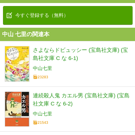
今すぐ登録する（無料）
中山 七里の関連本
さよならドビュッシー (宝島社文庫) (宝
島社文庫 C な 6-1)
中山七里
23283
連続殺人鬼 カエル男 (宝島社文庫) (宝島
社文庫 C な 6-2)
中山七里
21543