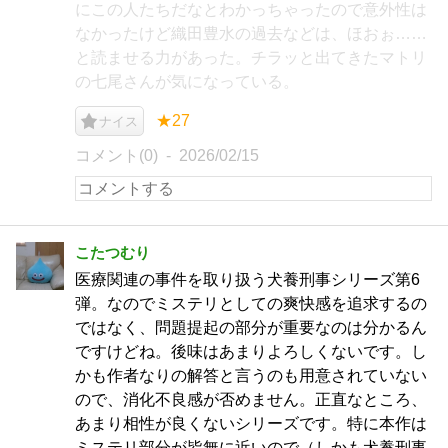
にこの人たちだなとわかっちゃったので意外性は
なかったけど織田豊水の過去などは、ほおぉ……
と読ませる力があった。チラッと出てきたマトリ
の七尾さんが気になっている。
★27
ナイス
コメント(0)
2026/02/15
こたつむり
医療関連の事件を取り扱う犬養刑事シリーズ第6
弾。なのでミステリとしての爽快感を追求するの
ではなく、問題提起の部分が重要なのは分かるん
ですけどね。後味はあまりよろしくないです。し
かも作者なりの解答と言うのも用意されていない
ので、消化不良感が否めません。正直なところ、
あまり相性が良くないシリーズです。特に本作は
ミステリ部分が皆無に近いので（しかも犬養刑事