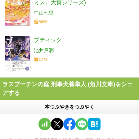
ミス』大賞シリーズ)
中山七里
5856
ブティック
池井戸潤
1778
ラスプーチンの庭 刑事犬養隼人 (角川文庫)をシェ
アする
本つぶやきをつぶやく