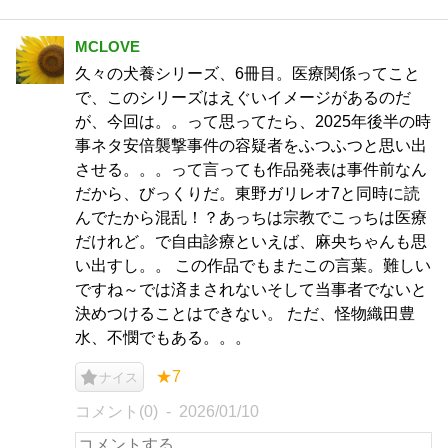
MCLOVE
久々の犬養シリーズ、6冊目。医療関係ってこと
で、このシリーズはえぐいイメージがあるのだ
が、今回は。。って思ってたら、2025年後半の時
事ネタ安倍襲撃事件の容疑者をふつふつと思い出
させる。。。って言っても作品発表は事件前なん
だから、びっくりだ。東野ガリレオ7と同時に読
んでたから混乱！？あっちは宗教でこっちは医療
だけれど。で自由診療といえば、麻央ちゃんも思
い出すし。。 この作品でもまたこの言葉。難しい
ですね～では済まされないそして当事者でないと
決めつけることはできない。 ただ、怪物織田豊
水、不憫でもある。。。
★7
ナイス
コメント(0)
2026/01/10