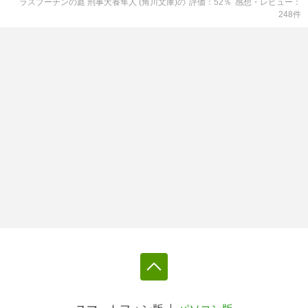
ラスプーチンの庭 刑事犬養隼人 (角川文庫)
の
評価
52
％
感想・レビュー
248
件