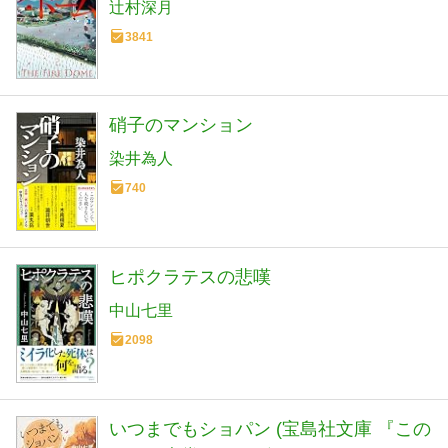
辻村深月
3841
硝子のマンション
染井為人
740
ヒポクラテスの悲嘆
中山七里
2098
いつまでもショパン (宝島社文庫 『この