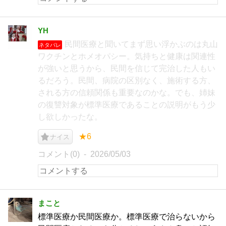
YH
民間医療と聞いてまず思い浮かぶのは丸山
ネタバレ
ワクチンとホメオパシー。気持ちと健康は関連性
が強いと思うから、民間を信じて完治した人もい
るだろう。民間、病院の区別なく、施術する方、
される方の信頼関係も重要なのかな。でも、姉妹
の復讐対象が標準医療であることの説明がもう少
し欲しかったな。
★6
ナイス
コメント(0)
2026/05/03
まこと
標準医療か民間医療か。標準医療で治らないから