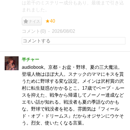
は若干のミステリー成分もあり、最後まで引き込
まれました。
★40
ナイス
コメント(0)
2026/08/02
半チャー
audiobook。京都・お盆・野球、夏の三大魔法。
登場人物はほぼ大人。スナックのママにキスを貰
うために野球する変な設定。メインは沢村賞の沢
村に転生疑惑がかかるとこ。17歳でベーブ・ルー
スを抑えた、戦争から帰還してノーノー達成など
エモい話が知れる。戦没者も夏の季語なのかも
な。野球で戦没者を祀る。雰囲気は『フィール
ド・オブ・ドリームス』だからオジサンにウケそ
う。烈女、使いたくなる言葉。