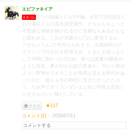
エピファネイア
1つの短編と1つの中編。全部で200頁ほど
ネタバレ
の万城目さんの直木賞受賞作。どちらもちょっと
不思議な体験が描かれるけど京都ならあるかもな
と思わせる。これが大阪なら｢なに夢見てるん、
アホちゃうん｣で片付けられそう。京都御所のグ
ラウンドで行われる野球大会。たまたま助っ人と
して仲間に加わった3人組。彼らは真夏の陽炎の
ような存在。夢か幻かお盆の使者か。当たり前の
ように野球ができることが奇跡と思える時代があ
ったのだ。彼らも今の時代に生きたかっただろ
う。だみ声でオリコンダレエと叫ぶ中国人烈女シ
ャオさんがいい味だしている。
★117
ナイス
コメント(2)
2026/07/11