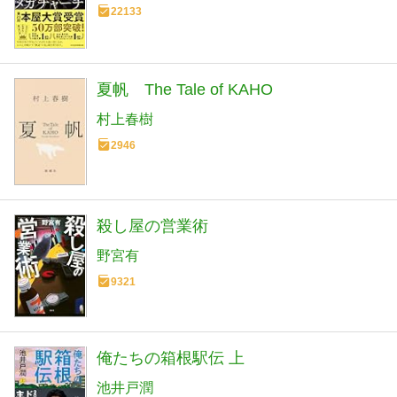
22133
夏帆 The Tale of KAHO
村上春樹
2946
殺し屋の営業術
野宮有
9321
俺たちの箱根駅伝 上
池井戸潤