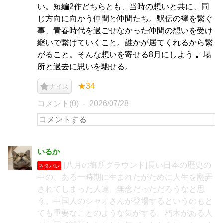
い。短編2作どちらとも、当時の想いと共に、同
じ方向に向かう仲間と仲間たち。駅伝の襷を繋ぐ
事、青春時代を過ごせなかった仲間の想いを受け
継いで繋げていくこと。誰かが居てくれるから繋
がること。そんな想いを寄せる8月にしよう🎐 場
所と過去に思いを馳せる。
★34
ナイス
コメント(0)
2026/07/28
いるか
[八月の御所グラウンド]長い日本の歴史の
ネタバレ
中の、ある一時期に生まれたがために人生を翻弄
されてしまった人達。無念だっただろうなと思
う。中国人のシャオさんが登場するというのもと
ても重要なことのような気がする。朽木がある人