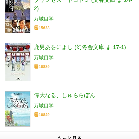
2)
万城目学
15638
鹿男あをによし (幻冬舎文庫 ま 17-1)
万城目学
10889
偉大なる、しゅららぼん
万城目学
10849
もっと見る