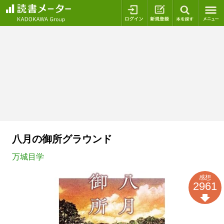
ログイン
新規登録
本を探
八月の御所グラウンド
万城目学
感想
2961