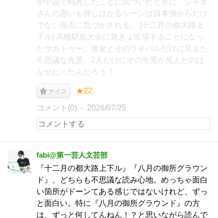
が中国で戦死したことに気づいたときに、シャオ
さんの思いを押しはかるシーンは日本側からだけ
でない視点に気づかされる。 [十二月の都大路上
下ル] 高校駅伝大会に急きょ出場することになっ
たサカトゥー。彼女とそのライバルだけに見えた
不思議な光景。2人だけにその光景が見えたのは
なぜだったんだろう？
★22
ナイス
コメント(0)
2026/07/25
fabi@第一芸人文芸部
『十二月の都大路上下ル』『八月の御所グラウン
ド』、どちらも不思議な読み心地。めっちゃ面白
い箇所がドーンてある感じではないけれど、ずっ
と面白い。特に『八月の御所グラウンド』の方
は、ずっと何してんねん！？と思いながら読んで