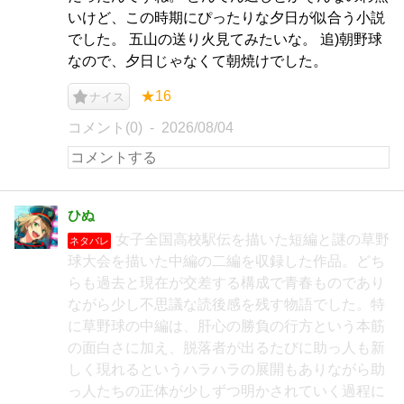
いけど、この時期にぴったりな夕日が似合う小説
でした。 五山の送り火見てみたいな。 追)朝野球
なので、夕日じゃなくて朝焼けでした。
★16
ナイス
コメント(0)
2026/08/04
ひぬ
女子全国高校駅伝を描いた短編と謎の草野
ネタバレ
球大会を描いた中編の二編を収録した作品。どち
らも過去と現在が交差する構成で青春ものであり
ながら少し不思議な読後感を残す物語でした。特
に草野球の中編は、肝心の勝負の行方という本筋
の面白さに加え、脱落者が出るたびに助っ人も新
しく現れるというハラハラの展開もありながら助
っ人たちの正体が少しずつ明かされていく過程に