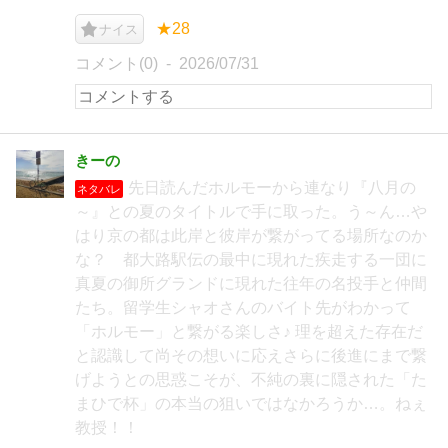
★28
ナイス
コメント(0)
2026/07/31
きーの
先日読んだホルモーから連なり『八月の
ネタバレ
～』との夏のタイトルで手に取った。う～ん…や
はり京の都は此岸と彼岸が繋がってる場所なのか
な？ 都大路駅伝の最中に現れた疾走する一団に
真夏の御所グランドに現れた往年の名投手と仲間
たち。留学生シャオさんのバイト先がわかって
「ホルモー」と繋がる楽しさ♪ 理を超えた存在だ
と認識して尚その想いに応えさらに後進にまで繋
げようとの思惑こそが、不純の裏に隠された「た
まひで杯」の本当の狙いではなかろうか…。ねぇ
教授！！