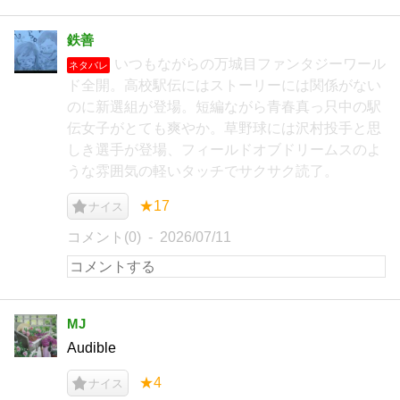
鉄善
いつもながらの万城目ファンタジーワール
ネタバレ
ド全開。高校駅伝にはストーリーには関係がない
のに新選組が登場。短編ながら青春真っ只中の駅
伝女子がとても爽やか。草野球には沢村投手と思
しき選手が登場、フィールドオブドリームスのよ
うな雰囲気の軽いタッチでサクサク読了。
★17
ナイス
コメント(0)
2026/07/11
MJ
Audible
★4
ナイス