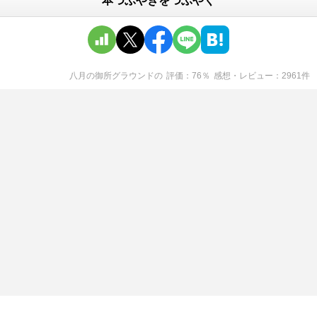
本つぶやきをつぶやく
八月の御所グラウンド
の
評価
76
％
感想・レビュー
2961
件