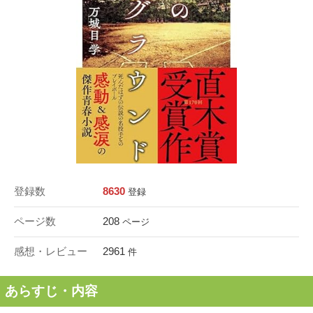
登録数
8630
登録
ページ数
208
ページ
感想・レビュー
2961
件
あらすじ・内容