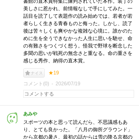
書館の直木賞特集に陳列されていた本作。装丁の
美しさに惹かれ、前情報なしで手にしてみた。一
話目を読了して表題作の読み始めでは、若者が若
者らしく生きる青春ものと侮った。しかし、読了
後は苦々しくも爽やかな複雑な心境に。誰かのた
めに生を全うできなかった人生に思いを馳せ、命
の有難さをつくづく想う。怪我で野球を断念した
多聞の思いが戦死の無念さと重なる。命の重さを
感じる秀作、納得の直木賞。
★19
ナイス
コメント(0)
2026/07/19
あみや
スポーツの本と思って読んだら、不思議感もあ
り、とても良かった。「八月の御所グラウンド」
から京都の暑さ、最初の話からは雪の降る京都の