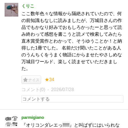
くりこ
ここ数年色々な情報から隔絶されていたので、何
の前知識もなしに読みましたが、万城目さんの作
品でもかなり好みでおもしろかったーと思って読
み終わって感想を書こうと読メで検索してみたら
直木賞受賞作とわかって、そうゆうことか！と納
得した1冊でした。 名前だけ聞いたことがある人
のうんちくをうまく物語にからませたやさしめな
万城目ワールド、楽しく読ませていただきまし
た。
★34
ナイス
コメント(0)
2026/07/28
parmigiano
『オリコンダレエっ!!!!!!』と叫ばずにはいられな