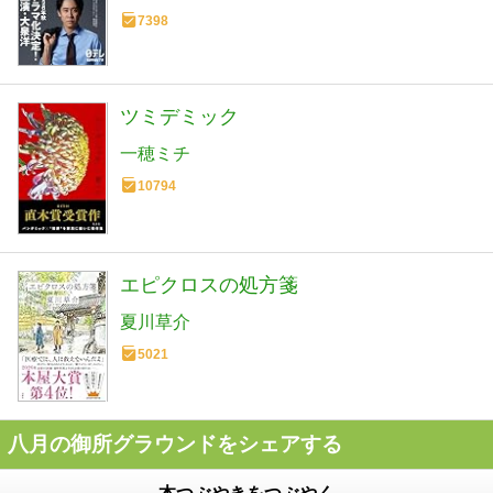
7398
ツミデミック
一穂ミチ
10794
エピクロスの処方箋
夏川草介
5021
八月の御所グラウンドをシェアする