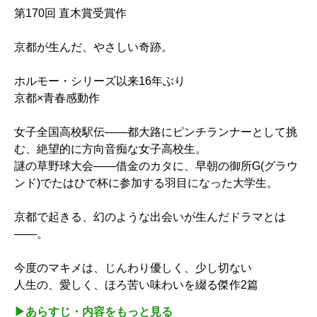
第170回 直木賞受賞作
京都が生んだ、やさしい奇跡。
ホルモー・シリーズ以来16年ぶり
京都×青春感動作
女子全国高校駅伝――都大路にピンチランナーとして挑
む、絶望的に方向音痴な女子高校生。
謎の草野球大会――借金のカタに、早朝の御所G(グラウ
ンド)でたはひで杯に参加する羽目になった大学生。
京都で起きる、幻のような出会いが生んだドラマとは
――。
今度のマキメは、じんわり優しく、少し切ない
人生の、愛しく、ほろ苦い味わいを綴る傑作2篇
▶︎あらすじ・内容をもっと見る