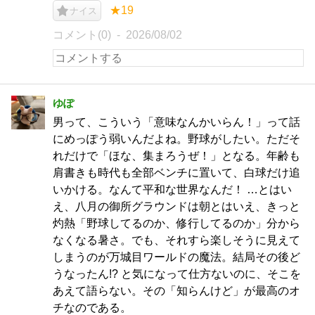
★19
ナイス
コメント(0)
2026/08/02
ゆぽ
男って、こういう「意味なんかいらん！」って話
にめっぽう弱いんだよね。野球がしたい。ただそ
れだけで「ほな、集まろうぜ！」となる。年齢も
肩書きも時代も全部ベンチに置いて、白球だけ追
いかける。なんて平和な世界なんだ！ …とはい
え、八月の御所グラウンドは朝とはいえ、きっと
灼熱「野球してるのか、修行してるのか」分から
なくなる暑さ。でも、それすら楽しそうに見えて
しまうのが万城目ワールドの魔法。結局その後ど
うなったん!? と気になって仕方ないのに、そこを
あえて語らない。その「知らんけど」が最高のオ
チなのである。