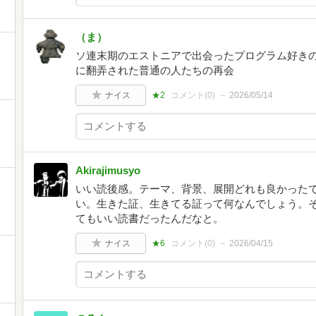
（ま）
ソ連末期のエストニアで出会ったプログラム好きの
に翻弄された普通の人たちの再会
ナイス
★2
コメント(
0
)
2026/05/14
Akirajimusyo
いい読後感。テーマ、背景、展開どれも良かった
い。生きた証、生きてる証って何なんでしょう。
てもいい読書だったんだなと。
ナイス
★6
コメント(
0
)
2026/04/15