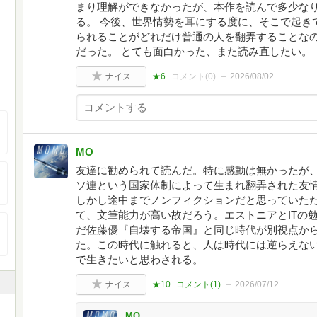
まり理解ができなかったが、本作を読んで多少な
る。 今後、世界情勢を耳にする度に、そこで起き
られることがどれだけ普通の人を翻弄することな
だった。 とても面白かった、また読み直したい。
ナイス
★6
コメント(
0
)
2026/08/02
MO
友達に勧められて読んだ。特に感動は無かったが
ソ連という国家体制によって生まれ翻弄された友
しかし途中までノンフィクションだと思っていた
て、文筆能力が高い故だろう。エストニアとITの
だ佐藤優『自壊する帝国』と同じ時代が別視点か
た。この時代に触れると、人は時代には逆らえな
で生きたいと思わされる。
ナイス
★10
コメント(
1
)
2026/07/12
MO