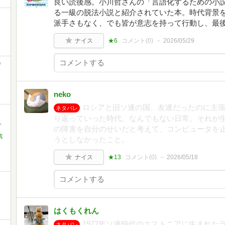
良い読後感。小川哲さんの「言語化するための小
る一級の脱法小説と紹介されていた本。時代背景
派手さもなく、でも皆が意志を持って行動し、最
ナイス
★6
コメント(
0
)
2026/05/29
ワ
neko
ロシアと旧ソ連の国、友達だったのに主
ネタバレ
り返っていった時代。なんでもない日常。それが
,
の障害を自分のせいだと考えて、コンピュータを
真
うとしなかったこと。
ナイス
★13
コメント(
0
)
2026/05/18
はくもくれん
1977年ソ連時代のエストニアに生まれ
ネタバレ