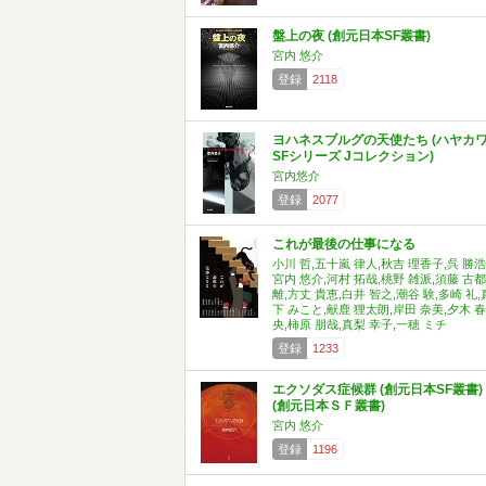
盤上の夜 (創元日本SF叢書)
宮内 悠介
登録
2118
ヨハネスブルグの天使たち (ハヤカ
SFシリーズ Jコレクション)
宮内悠介
登録
2077
これが最後の仕事になる
小川 哲,五十嵐 律人,秋吉 理香子,呉 勝浩
宮内 悠介,河村 拓哉,桃野 雑派,須藤 古都
離,方丈 貴恵,白井 智之,潮谷 験,多崎 礼,
下 みこと,献鹿 狸太朗,岸田 奈美,夕木 春
央,柿原 朋哉,真梨 幸子,一穂 ミチ
登録
1233
エクソダス症候群 (創元日本SF叢書)
(創元日本ＳＦ叢書)
宮内 悠介
登録
1196