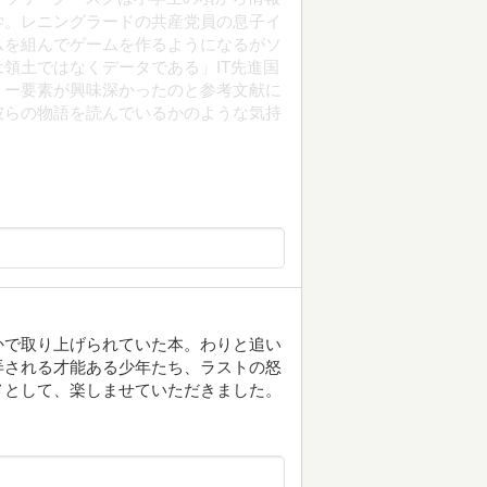
学。レニングラードの共産党員の息子イ
ムを組んでゲームを作るようになるがソ
領土ではなくデータである」IT先進国
リー要素が興味深かったのと参考文献に
彼らの物語を読んでいるかのような気持
かで取り上げられていた本。わりと追い
弄される才能ある少年たち、ラストの怒
メとして、楽しませていただきました。