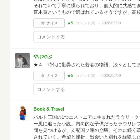
それでいて丁寧に綴られており、個人的に共感で
直木賞というもので選ばれているそうですが、高
ナイス
★5
コメント(
0
)
2026/06/09
やぶやぶ
★４ 時代に翻弄された若者の物語。淡々として
ナイス
★5
コメント(
0
)
2026/06/09
Book & Travel
バルト三国の1つエストニアに生まれたラウリ・ク
ー風に追った小説。内向的な子供だったラウリは
間を見つけるが、支配国ソ連の崩壊、それに続く
されていく。希望と挫折、出会いと別れを経験し