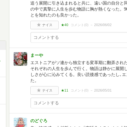
追う展開に引き込まれると共に、遠い国の自分と
の中で真摯に人生を歩む物語に胸が熱くなった。9
とを知れたのも良かった。
ナイス
★40
コメント(
0
)
2026/06/02
まーや
,
エストニアがソ連から独立する変革期に翻弄され
それぞれの人生を歩んで行く。物語は静かに展開し
しさが心に沁みてくる。良い読後感であったし､エ
た。
ナイス
★11
コメント(
0
)
2026/05/31
のどぐろ