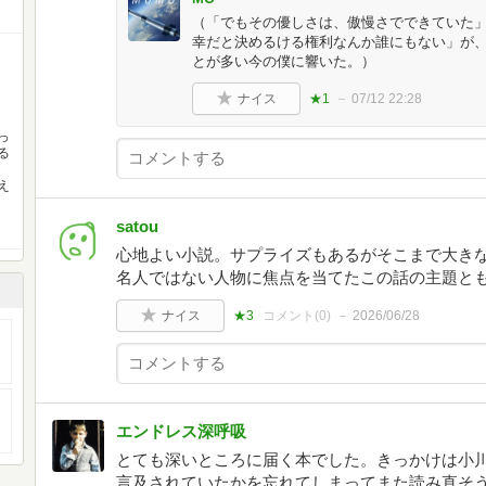
（「でもその優しさは、傲慢さでできていた
幸だと決めるける権利なんか誰にもない」が
とが多い今の僕に響いた。）
ナイス
★1
07/12 22:28
っ
る
え
satou
心地よい小説。サプライズもあるがそこまで大き
名人ではない人物に焦点を当てたこの話の主題と
ナイス
★3
コメント(
0
)
2026/06/28
エンドレス深呼吸
とても深いところに届く本でした。きっかけは小
言及されていたかを忘れてしまってまた読み直そ