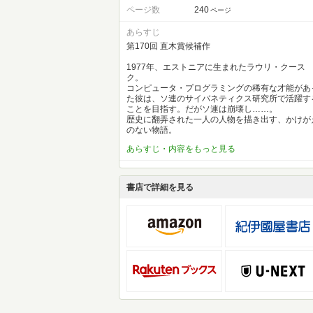
ページ数
240
ページ
あらすじ
第170回 直木賞候補作
1977年、エストニアに生まれたラウリ・クース
ク。
コンピュータ・プログラミングの稀有な才能があ
た彼は、ソ連のサイバネティクス研究所で活躍す
ことを目指す。だがソ連は崩壊し……。
歴史に翻弄された一人の人物を描き出す、かけが
のない物語。
あらすじ・内容をもっと見る
書店で詳細を見る