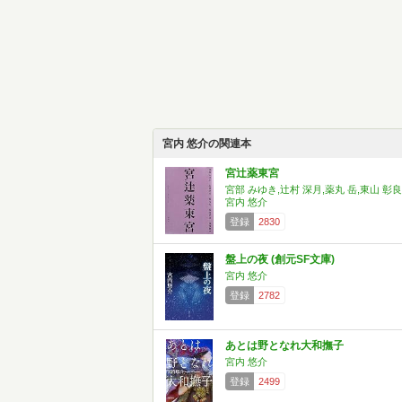
宮内 悠介の関連本
宮辻薬東宮
宮部 みゆき,辻村 深月,薬丸 岳,東山 彰良
宮内 悠介
登録
2830
盤上の夜 (創元SF文庫)
宮内 悠介
登録
2782
あとは野となれ大和撫子
宮内 悠介
登録
2499