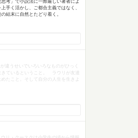
説思考」で小説法に一際厳しい著者によ
を上手く活かし、ご都合主義ではなく、
後の結末に自然とたどり着く。
張が違うせいでいろいろなものがひっく
生きているということ。 ラウリが友達
止めたこと。そして自分の人生を生きよ
たラウリ・クースクは小学生の頃から情報