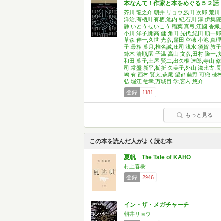
本なんて！作家と本をめぐる５２話
芥川 龍之介,朝井 リョウ,浅田 次郎,荒川
洋治,有栖川 有栖,池内 紀,石川 淳,伊集院
静,いとう せいこう,稲葉 真弓,江國 香織,
小川 洋子,開高 健,角田 光代,紀田 順一郎
草森 伸一,久世 光彦,窪田 空穂,小池 真理
子,最相 葉月,椎名誠,庄司 浅水,須賀 敦子
鈴木 清順,園 子温,高山 文彦,田村 隆一,
和田 葉子,土屋 賢二,出久根 達郎,寺山 修
司,常盤 新平,栃折 久美子,外山 滋比古,長
嶋 有,西村 賢太,萩尾 望都,藤野 可織,穂
弘,堀江 敏幸,万城目 学,宮内 悠介
登録
1181
もっと見る
この本を読んだ人がよく読む本
夏帆 The Tale of KAHO
村上春樹
登録
2946
イン・ザ・メガチャーチ
朝井リョウ