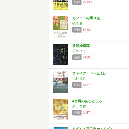
登録
22133
カフェーの帰り道
嶋津 輝
登録
6243
多類婚姻譚
凪良 ゆう
登録
4155
ファイア・ドーム (上)
辻村 深月
登録
5177
#台所のあるところ
原田 ひ香
登録
1457
タイム・アフター・タイム