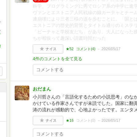
科学、プログラミングに秀でロシア系の中学に進
ヴァンとエストニア人民戦線の娘カーテャとチー
連崩壊により三者三様の道を歩むことに。「国とは
,
エストニアの歴史的背景とタイトル通りのミステ
,
「ビーチャと学校友だち」があり、大人になった
多
ちが相俟って趣深い読書時間だった
村
ナイス
★52
コメント(
4
)
2026/05/17
4件のコメントを全て見る
おだまん
小川哲さんの「言語化するための小説思考」のな
かけている作家さんですが未読でした。国家に翻
涛の流れが感動的で、心地よかったです。エンタ
ナイス
★16
コメント(
0
)
2026/05/17