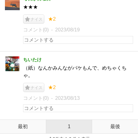
★★★
★2
ナイス
コメント(0)
2023/08/19
ちいたけ
（紙）なんかみんながバケもんで、めちゃくち
ゃ。
★2
ナイス
コメント(0)
2023/08/13
最初
1
最後