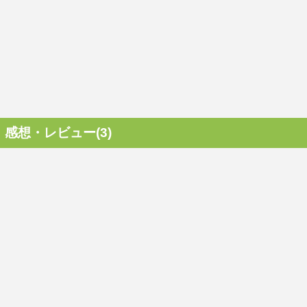
感想・レビュー(3)