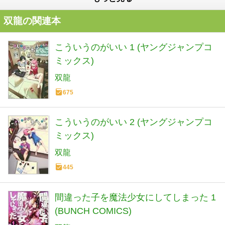
双龍の関連本
こういうのがいい 1 (ヤングジャンプコ
ミックス)
双龍
675
こういうのがいい 2 (ヤングジャンプコ
ミックス)
双龍
445
間違った子を魔法少女にしてしまった 1
(BUNCH COMICS)