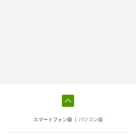
スマートフォン版
パソコン版