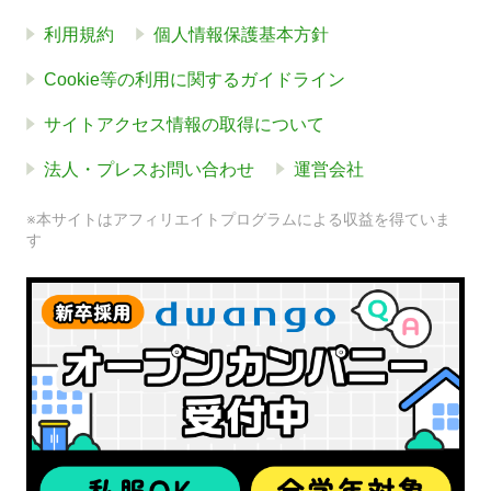
利用規約
個人情報保護基本方針
Cookie等の利用に関するガイドライン
サイトアクセス情報の取得について
法人・プレスお問い合わせ
運営会社
※本サイトはアフィリエイトプログラムによる収益を得ていま
す