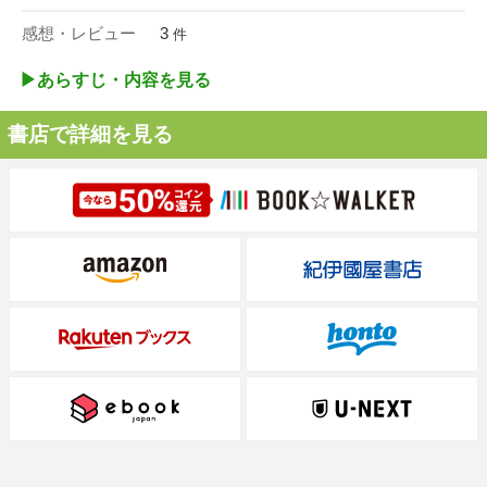
感想・レビュー
3
件
▶︎あらすじ・内容を見る
書店で詳細を見る