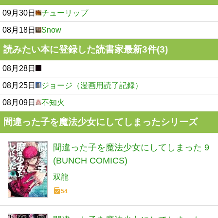
09月30日
チューリップ
08月18日
Snow
読みたい本に登録した読書家最新3件(3)
08月28日
08月25日
ジョージ（漫画用読了記録）
08月09日
不知火
間違った子を魔法少女にしてしまったシリーズ
間違った子を魔法少女にしてしまった 9
(BUNCH COMICS)
双龍
54