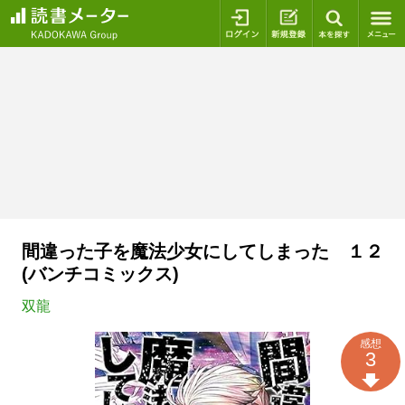
ログイン
新規登録
本を探
間違った子を魔法少女にしてしまった １２
(バンチコミックス)
双龍
感想
3