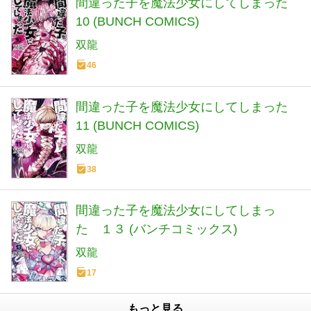
間違った子を魔法少女にしてしまった
10 (BUNCH COMICS)
双龍
46
間違った子を魔法少女にしてしまった
11 (BUNCH COMICS)
双龍
38
間違った子を魔法少女にしてしまっ
た １３ (バンチコミックス)
双龍
17
もっと見る