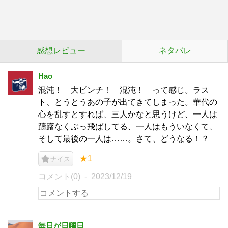
感想レビュー
ネタバレ
Hao
混沌！ 大ピンチ！ 混沌！ って感じ。ラス
ト、とうとうあの子が出てきてしまった。華代の
心を乱すとすれば、三人かなと思うけど、一人は
躊躇なくぶっ飛ばしてる、一人はもういなくて、
そして最後の一人は……。さて、どうなる！？
★1
ナイス
コメント(0)
2023/12/19
毎日が日曜日