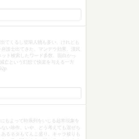
て出てくるし登場人物も多い、けれども
子弁護士出てきた。マンデラ効果、漢民
ネット検索したワード多数、面白かっ
。滅亡という幻想で快楽を与える一方
2p
りにもよって時系列をいじる超常現象を
らない珍作。いや、どう考えても混ぜち
とあるネタもてんこ盛り。キャラ被りも