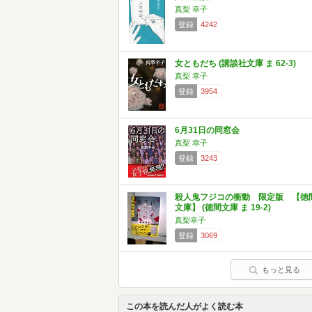
真梨 幸子
登録
4242
女ともだち (講談社文庫 ま 62-3)
真梨 幸子
登録
3954
6月31日の同窓会
真梨 幸子
登録
3243
殺人鬼フジコの衝動 限定版 【徳
文庫】 (徳間文庫 ま 19-2)
真梨幸子
登録
3069
もっと見る
この本を読んだ人がよく読む本