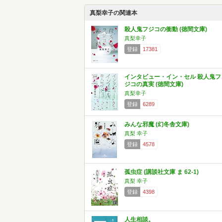
真梨幸子の関連本
殺人鬼フジコの衝動 (徳間文庫)
真梨幸子
登録
17381
インタビュー・イン・セル 殺人鬼フ
ジコの真実 (徳間文庫)
真梨幸子
登録
6289
みんな邪魔 (幻冬舎文庫)
真梨 幸子
登録
4578
孤虫症 (講談社文庫 ま 62-1)
真梨 幸子
登録
4398
人生相談。