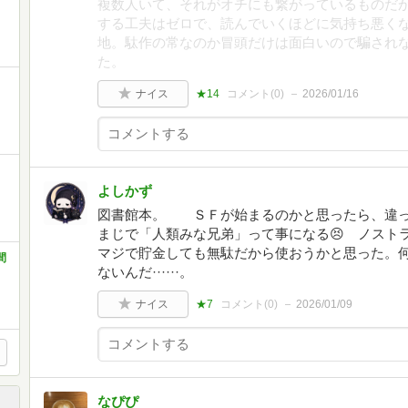
複数人いて、それがオチにも繋がっているものだ
する工夫はゼロで、読んでいくほどに気持ち悪く
地。駄作の常なのか冒頭だけは面白いので騙され
た。
ナイス
★14
コメント(
0
)
2026/01/16
よしかず
図書館本。 ＳＦが始まるのかと思ったら、違っ
まじで「人類みな兄弟」って事になる😣 ノスト
マジで貯金しても無駄だから使おうかと思った。何事
間
ないんだ······。
ナイス
★7
コメント(
0
)
2026/01/09
なぴぴ