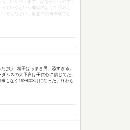
から、目が回ります。話を分かりやすく
なっていくという地獄のような読み心
ないでください。最悪の読書体験でし
た(笑) 精子ばらまき男、恐すぎる。
ラダムスの大予言は子供心に信じてた。
もなく1999年8月になった。終わら