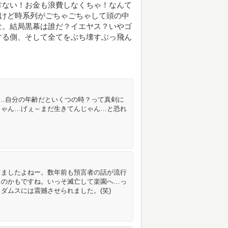
方ない！お金も浪費しなくちゃ！なんて
いけど時系列がごちゃごちゃして頭の中
な。結局黒幕は誰だ？イエヤス？いやゴ
する側、そして全てをぶち壊すぶっ飛ん
亡…自分の年齢だといくつの時？って真剣に
じゃん…げぇ～まだ生きてんじゃん…と恐れ
てましたよねー。数年前も預言者の話が流行
るのかもですね。いっそ滅亡して楽園へ…っ
ダムスには震撼させられました。(笑)