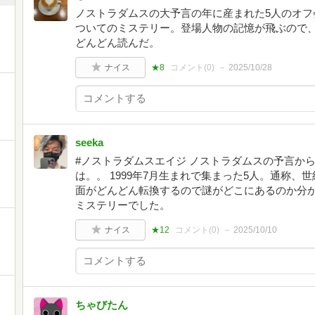
ノストラダムスの大予言の年に産まれた5人のオフ
ついてのミステリー。登場人物の記憶が飛ぶので
どんどん読んだ。
ナイス
★8
コメント(
0
)
2025/10/28
seeka
#ノストラダムスエイジ ノストラダムスの予言か
は。。 1999年7月生まれで集まった5人。通称、
面がどんどん転換するので謎がどこにあるのか分
ミステリーでした。
ナイス
★12
コメント(
0
)
2025/10/10
ちゃびたん