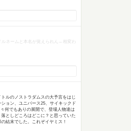
ドルネームと本名が覚えられん←相変わ
イトルのノストラダムスの大予言をはじ
ション、ユニバース25、サイキックド
供等々何でもありの展開で、登場人物達は
、落としどころはどこに？と思っていた
得の結末でした。これぞイヤミス！