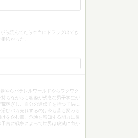
ながら読んでたら本当にドラッグ出てき
一番怖かった。
知夢やらパラレルワールドやらワクワク
を持ちながらも容姿が残念な男子学生が
で荒稼ぎし、自分の遺伝子を持つ子供に
を浴びバカ売れするのは今も昔も変わら
儲けを企む輩。危険を察知する能力に長
の予言に戦争によって世界は破滅に向か