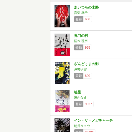
あいつらの末路
真梨 幸子
登録
668
鬼門の村
櫛木 理宇
登録
955
ざんどぅまの影
澤村伊智
登録
600
暁星
湊かなえ
登録
9027
イン・ザ・メガチャーチ
朝井リョウ