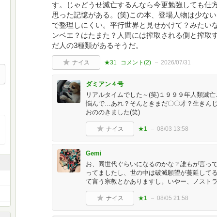
す。じゃどうせ滅亡するんなら今更勉強しても仕
思った記憶がある。(笑)この本、登場人物は少な
で整理しにくい。平行世界と見せかけて？みたい
ンベエ？はたまた？人間には搾取される側と搾取
だ人の3種類があるそうだ。
ナイス
★31
コメント(
2
)
2026/07/31
ダミアン４号
リアルタイムでした～(笑)１９９９年人類滅
悩んで…あれ？そんときまだ〇〇才？生きん
おののきました(笑)
ナイス
★1
08/03 13:58
Gemi
お、同世代ぐらいになるのかな？誰もが言っ
ってましたし、世の中は破滅願望が蔓延して
て言う宗教とかありますし。いやー、ノストラ
ナイス
★1
08/05 21:58