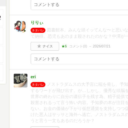
りりぃ
図書館本。みんな頭イッてんな〜と思い
ネタバレ
て納得。恐児もあのまま殺されたのかな？中澤が
ナイス
★6
コメント(
0
)
2026/07/21
eri
ノストラダムスの大予言に端を発し、予
ネタバレ
するワードが飛び出す。が…しかし、優秀な頭脳
世界の終わりに自分の遺伝子を残す為、精子提供
殺害されるって言う怖い内容。予知夢の本が注目
ない。お金の価値が下がり仮想通貨を支持しつつ
けた悪人はサッサと海外へ逃亡。ノストラダムス
うと言う一文もあるのだろうか？