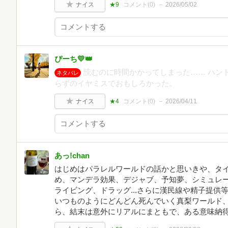
ナイス
★9
コメント(
0
)
2026/05/02
ぴーち💛👑
読むのに時間かかってしまった…… ハン
ネタバレ
らずのイヤミスでおもしろかった。
ナイス
★4
コメント(
0
)
2026/04/11
あっ!chan
はじめはパラレルワールドの話かと思いきや、タ
め、マンデラ効果、デジャブ、予知夢、シミュレー
ライビング、ドラッグ...さらに漢民線や精子提
いつものようにどんどん死んでいく真梨ワールド
ら、結末は意外にリアルにまともで、ある意味納