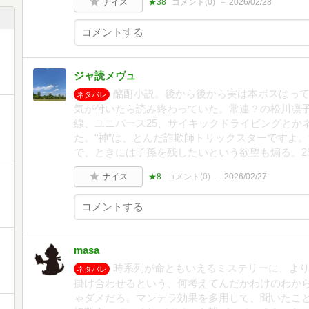
ナイス
★38
コメント(
0
)
2026/02/28
ジャ読メヴュ
酩酊小説。後から後から実は本ボスはっ
ネタバレ
気が付いたら読み終わっていた。常連？の松川凛
線、ユニバース25、サイキックドライビングとか
た。"神”は、とんだ詐欺師トリックスターですよ
で、ときには子孫を残したいという欲望も煽る。29
ナイス
★8
コメント(
0
)
2026/02/27
masa
時系列が命ともいえるミステリーに、よ
ネタバレ
掛け合わせるという、何考えてんだかわけのわか
ゃダメだろ。マンデラ効果を多用して、聞いたこ