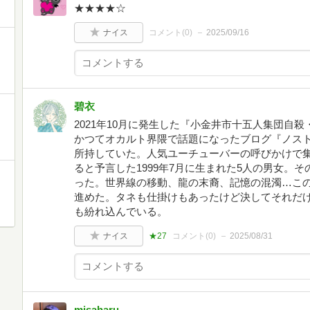
★★★★☆
ナイス
コメント(
0
)
2025/09/16
碧衣
2021年10月に発生した『小金井市十五人集団自
かつてオカルト界隈で話題になったブログ『ノス
所持していた。人気ユーチューバーの呼びかけで
ると予言した1999年7月に生まれた5人の男女。
った。世界線の移動、龍の末裔、記憶の混濁…こ
進めた。タネも仕掛けもあったけど決してそれだ
も紛れ込んでいる。
ナイス
★27
コメント(
0
)
2025/08/31
misaharu