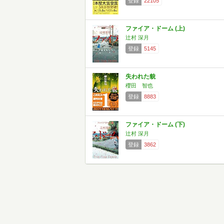
登録
22105
ファイア・ドーム (上)
辻村 深月
登録
5145
失われた貌
櫻田 智也
登録
8883
ファイア・ドーム (下)
辻村 深月
登録
3862