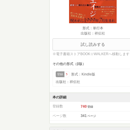
形式：単行本
出版社：祥伝社
試し読みする
※電子書籍ストアBOOK☆WALKERへ移動します
その他の形式（β版）
形式：Kindle版
登録
5
出版社：祥伝社
本の詳細
登録数
740
登録
ページ数
341
ページ