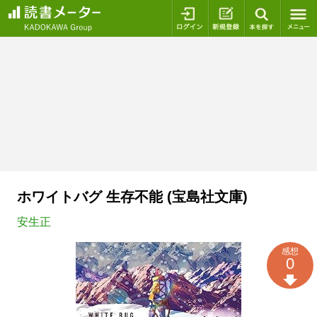
ログイン
新規登録
本を探
ホワイトバグ 生存不能 (宝島社文庫)
安生正
感想
0