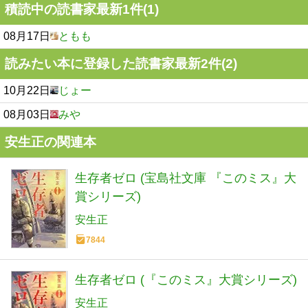
積読中の読書家最新1件(1)
08月17日
ともも
読みたい本に登録した読書家最新2件(2)
10月22日
じょー
08月03日
みや
安生正の関連本
生存者ゼロ (宝島社文庫 『このミス』大
賞シリーズ)
安生正
7844
生存者ゼロ (『このミス』大賞シリーズ)
安生正