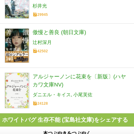
杉井光
29945
傲慢と善良 (朝日文庫)
辻村深月
42502
アルジャーノンに花束を〔新版〕(ハヤ
カワ文庫NV)
ダニエル・キイス
小尾芙佐
24128
ホワイトバグ 生存不能 (宝島社文庫)をシェアする
本つぶやきをつぶやく