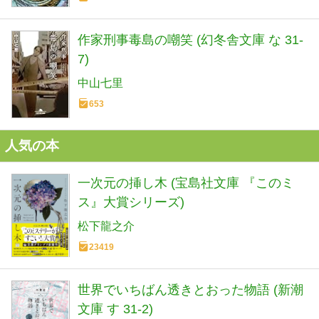
作家刑事毒島の嘲笑 (幻冬舎文庫 な 31-
7)
中山七里
653
人気の本
一次元の挿し木 (宝島社文庫 『このミ
ス』大賞シリーズ)
松下龍之介
23419
世界でいちばん透きとおった物語 (新潮
文庫 す 31-2)