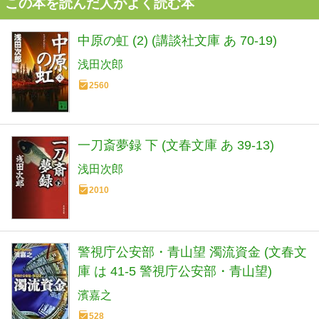
この本を読んだ人がよく読む本
中原の虹 (2) (講談社文庫 あ 70-19)
浅田次郎
2560
一刀斎夢録 下 (文春文庫 あ 39-13)
浅田次郎
2010
警視庁公安部・青山望 濁流資金 (文春文
庫 は 41-5 警視庁公安部・青山望)
濱嘉之
528