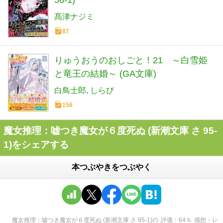
56-1)
髙津ナジミ
87
りゅうおうのおしごと！21 ～白雪姫
と竜王の結婚～ (GA文庫)
白鳥士郎
しらび
158
魔女推理：嘘つき魔女が６度死ぬ (新潮文庫 さ 95-
1)をシェアする
本つぶやきをつぶやく
魔女推理：嘘つき魔女が６度死ぬ (新潮文庫 さ 95-1)
の
評価
64
％
感想・レ