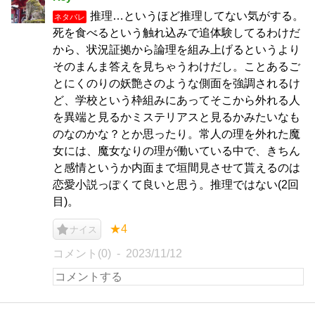
推理…というほど推理してない気がする。
ネタバレ
死を食べるという触れ込みで追体験してるわけだ
から、状況証拠から論理を組み上げるというより
そのまんま答えを見ちゃうわけだし。ことあるご
とにくのりの妖艶さのような側面を強調されるけ
ど、学校という枠組みにあってそこから外れる人
を異端と見るかミステリアスと見るかみたいなも
のなのかな？とか思ったり。常人の理を外れた魔
女には、魔女なりの理が働いている中で、きちん
と感情というか内面まで垣間見させて貰えるのは
恋愛小説っぽくて良いと思う。推理ではない(2回
目)。
★4
ナイス
コメント(0)
2023/11/12