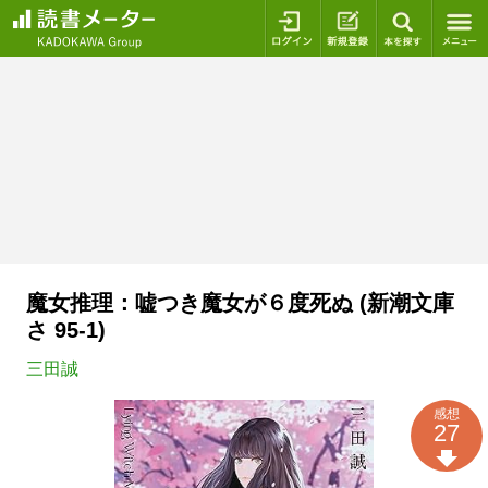
ログイン
新規登録
本を探
魔女推理：嘘つき魔女が６度死ぬ (新潮文庫
さ 95-1)
三田誠
感想
27