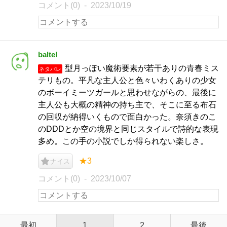
コメント(0)
2023/10/19
baltel
型月っぽい魔術要素が若干ありの青春ミス
ネタバレ
テリもの。平凡な主人公と色々いわくありの少女
のボーイミーツガールと思わせながらの、最後に
主人公も大概の精神の持ち主で、そこに至る布石
の回収が納得いくもので面白かった。奈須きのこ
のDDDとか空の境界と同じスタイルで詩的な表現
多め。この手の小説でしか得られない楽しさ。
★3
ナイス
コメント(0)
2023/10/07
最初
1
2
最後