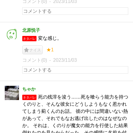
コメント(0)
2023/11/03
北原悦子
変な感じ。
ネタバレ
★1
ナイス
コメント(0)
2023/11/03
ちゃか
死の残滓を浚う……死を喰らう能力を持つ
ネタバレ
くのりと、そんな彼女にどうしようもなく惹かれ
てしまう薊くんのお話。 彼の中には間違いない熱
があって、それでもなお逃げ出したのはなぜなの
か。 それは、くのりが魔女の能力を行使した結果
倒れたのを見たからだった。その感情に名前を付