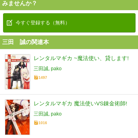
みませんか？
今すぐ登録する（無料）
三田 誠の関連本
レンタルマギカ ~魔法使い、貸します!
三田誠
pako
1497
レンタルマギカ 魔法使いVS錬金術師!
三田誠
pako
1016