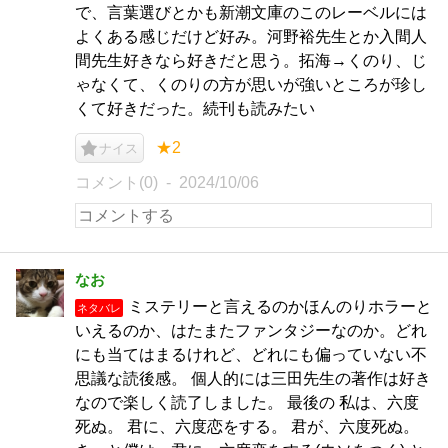
で、言葉選びとかも新潮文庫のこのレーベルには
よくある感じだけど好み。河野裕先生とか入間人
間先生好きなら好きだと思う。拓海→くのり、じ
ゃなくて、くのりの方が思いが強いところが珍し
くて好きだった。続刊も読みたい
★2
ナイス
コメント(0)
2024/10/06
なお
ミステリーと言えるのかほんのりホラーと
ネタバレ
いえるのか、はたまたファンタジーなのか。どれ
にも当てはまるけれど、どれにも偏っていない不
思議な読後感。 個人的には三田先生の著作は好き
なので楽しく読了しました。 最後の 私は、六度
死ぬ。 君に、六度恋をする。 君が、六度死ぬ。