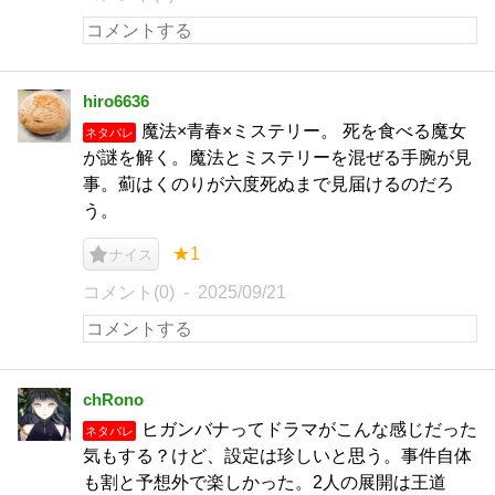
hiro6636
魔法×青春×ミステリー。 死を食べる魔女
ネタバレ
が謎を解く。魔法とミステリーを混ぜる手腕が見
事。薊はくのりが六度死ぬまで見届けるのだろ
う。
★1
ナイス
コメント(0)
2025/09/21
chRono
ヒガンバナってドラマがこんな感じだった
ネタバレ
気もする？けど、設定は珍しいと思う。事件自体
も割と予想外で楽しかった。2人の展開は王道