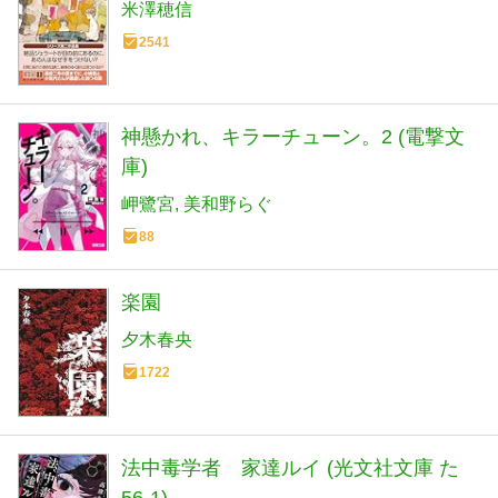
米澤穂信
2541
神懸かれ、キラーチューン。2 (電撃文
庫)
岬鷺宮
美和野らぐ
88
楽園
夕木春央
1722
法中毒学者 家達ルイ (光文社文庫 た