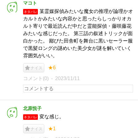
マコト
某霊媒探偵みたいな魔女の推理が論理かオ
ネタバレ
カルトかみたいな内容かと思ったらしっかりオカ
ルト寄りで最近読んだ中だと霊能探偵・藤咲藤花
みたいな感じだった。 第三話の叙述トリックが面
白かった。 鄙びた田舎町を舞台に黒いセーラー服
で黒髪ロングの謎めいた美少女が謎を解いていく
雰囲気がいい。
★6
ナイス
コメント(0)
2023/11/11
北原悦子
変な感じ。
ネタバレ
★1
ナイス