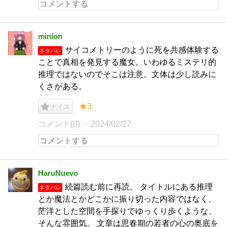
minion
サイコメトリーのように死を共感体験する
ネタバレ
ことで真相を発見する魔女。いわゆるミステリ的
推理ではないのでそこは注意。文体は少し読みに
くさがある。
★3
ナイス
コメント(0)
2024/02/27
HaruNuevo
続篇読む前に再読。 タイトルにある推理
ネタバレ
とか魔法とかどこかに振り切った内容ではなく、
茫洋とした空間を手探りでゆっくり歩くような、
そんな雰囲気。 文章は思春期の若者の心の奥底を