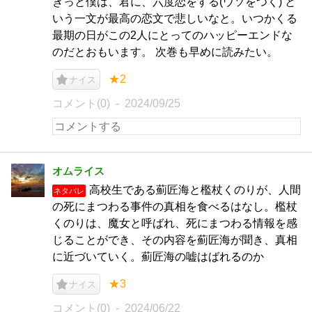
きっと僕は、君に、六度恋をする(ウソをつく) と
いう一文が最高の恋文で悲しいなと。いつかくる
最期の日がこの2人にとってのハッピーエンドな
のだとおもいます。 次巻も早めに読みたい。
★2
ナイス
コメント(0)
2024/09/25
オムライス
高校生である薊匠海と檻杖くのりが、人間
ネタバレ
の死にまつわる事件の真相を食べるはなし。檻杖
くのりは、魔女と呼ばれ、死にまつわる情報を感
じることができ、その内容を薊匠海が聞き、真相
に近づいていく。薊匠海の嘘はばれるのか
★3
ナイス
コメント(0)
2024/06/22