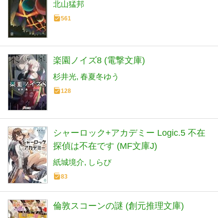
北山猛邦
561
楽園ノイズ8 (電撃文庫)
杉井光
春夏冬ゆう
128
シャーロック+アカデミー Logic.5 不在
探偵は不在です (MF文庫J)
紙城境介
しらび
83
倫敦スコーンの謎 (創元推理文庫)