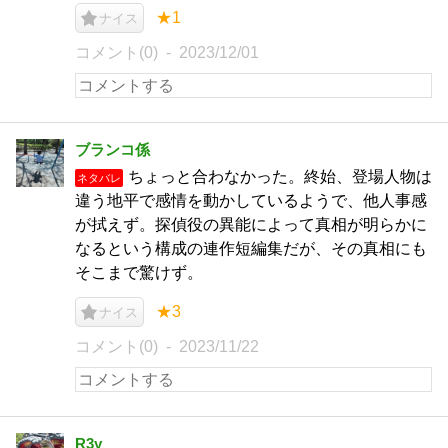
★1
ナイス
コメント(0)
2023/12/01
ブランコ係
ちょっと合わなかった。終始、登場人物は
ネタバレ
違う地平で感情を動かしているようで、他人事感
が拭えず。探偵役の異能によって真相が明らかに
なるという構成の連作短編集だが、その真相にも
そこまで驚けず。
★3
ナイス
コメント(0)
2023/11/22
R3y