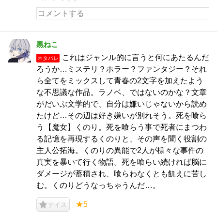
黒ねこ
これはジャンル的に言うと何にあたるんだ
ネタバレ
ろうか…ミステリ？ホラー？ファンタジー？それ
ら全てをミックスして青春の2文字を加えたよう
な不思議な作品。ラノベ、ではないのかな？文章
がだいぶ文学的で、自分は嫌いじゃないから読め
たけど…その辺は好き嫌いが別れそう。死を喰ら
う【魔女】くのり。死を喰らう事で死者にまつわ
る記憶を再現するくのりと、その声を聞く役割の
主人公拓海。くのりの異能で2人が様々な事件の
真実を暴いて行く物語。死を喰らい続ければ脳に
ダメージが蓄積され、喰らわなくとも飢えに苦し
む。くのりどうなっちゃうんだ…。
★5
ナイス