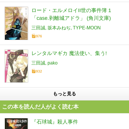
ロード・エルメロイII世の事件簿 1
「case.剥離城アドラ」 (角川文庫)
三田誠
坂本みねぢ
TYPE-MOON
976
レンタルマギカ 魔法使い、集う!
三田誠
pako
932
もっと見る
この本を読んだ人がよく読む本
『石球城』殺人事件