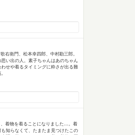
村歌右衛門、松本幸四郎、中村勘三郎。
の思い出の人。素子ちゃんはあのちゃん
合わせや着るタイミングに粋さが出る難
筏。
て、着物を着ることになりました…。着
何も知らなくて、たまたま見つけたこの