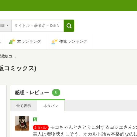
n和書
は
本ランキング
作家ランキング
ミックス)
版コミックス)
感想・レビュー
6
全て表示
ネタバレ
雨
モコちゃんとさとりに対するヨシエさん
ネタバレ
美人は着物映えしそう。オカルト話も本格的なの