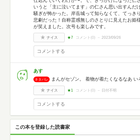
仕込んでいくわけか〜。で、きっかけになった仁
いうと「主に泣いてます」の仁さん思い出すんだ
騒ぎが怖かった。岸岳城って知らなくて、てっき
悲劇だった！自称霊感無しのさとりに見えたお姫
が笑えました。次号も楽しみです。
ナイス
★7
コメント(
0
)
2023/09/26
あす
まんがセゾン。 着物が着たくなるなあ 
ネタバレ
ナイス
★1
コメント(
0
)
日付不明
この本を登録した読書家