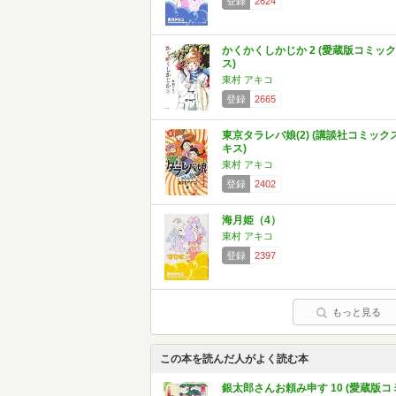
登録
2624
かくかくしかじか 2 (愛蔵版コミック
ス)
東村 アキコ
登録
2665
東京タラレバ娘(2) (講談社コミック
キス)
東村 アキコ
登録
2402
海月姫（4）
東村 アキコ
登録
2397
もっと見る
この本を読んだ人がよく読む本
銀太郎さんお頼み申す 10 (愛蔵版コ