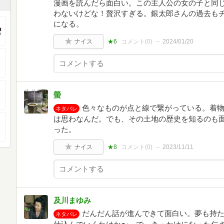
漫画を読んだら面白い。この主人公の女の子と同
わないけどな！贅沢すぎる。銀太郎さんの過去も
になる。
ナイス
★6
コメント(
0
)
2024/01/20
螢
色々なものが点と線で繋がっている。着
ネタバレ
は思わなんだ。でも、その土地の歴史を知るのも
った。
ナイス
★8
コメント(
0
)
2023/11/11
及川まゆみ
だんだん話が進んできて面白い。夢も持
ネタバレ