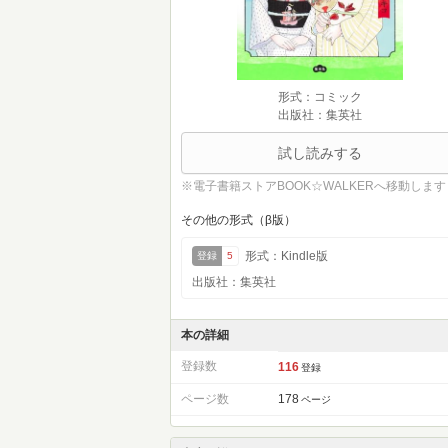
形式：コミック
出版社：集英社
試し読みする
※電子書籍ストアBOOK☆WALKERへ移動します
その他の形式（β版）
形式：Kindle版
登録
5
出版社：集英社
本の詳細
登録数
116
登録
ページ数
178
ページ