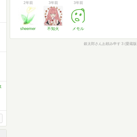
2年前
3年前
3年前
sheemer
不知火
メモル
銀太郎さんお頼み申す 3 (愛蔵
ミ