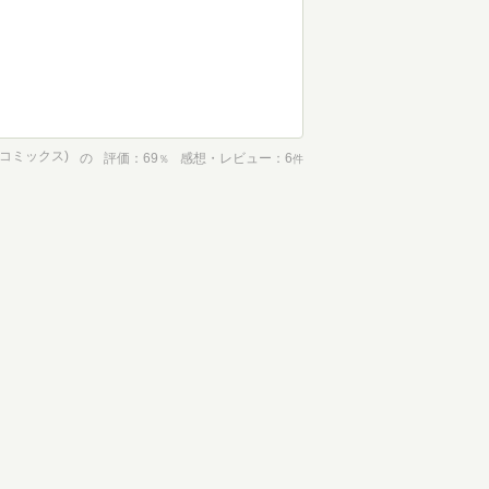
版コミックス)
の
評価
69
感想・レビュー
6
％
件