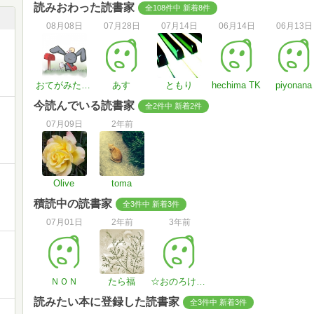
読みおわった読書家
全108件中 新着8件
08月08日
07月28日
07月14日
06月14日
06月13日
おてがみたべた
あす
ともり
hechima TK
piyonana
今読んでいる読書家
全2件中 新着2件
07月09日
2年前
Olive
toma
積読中の読書家
全3件中 新着3件
07月01日
2年前
3年前
ＮＯＮ
たら福
☆おのろけ姫☆
読みたい本に登録した読書家
全3件中 新着3件