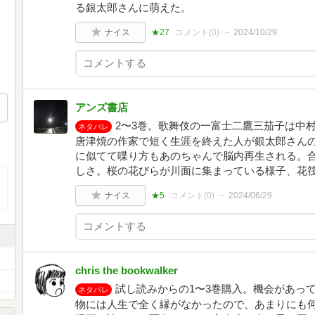
る銀太郎さんに萌えた。
ナイス
★27
コメント(
0
)
2024/10/29
アンズ書店
2〜3巻。歌舞伎の一富士二鷹三茄子は中
ネタバレ
唐津焼の作家で短く生涯を終えた人が銀太郎さん
に似てて喋り方もあのちゃんで脳内再生される。
しさ。桜の花びらが川面に集まっている様子、花
ナイス
★5
コメント(
0
)
2024/06/29
chris the bookwalker
試し読みからの1〜3巻購入。機会があっ
ネタバレ
物には人生で全く縁がなかったので、あまりにも