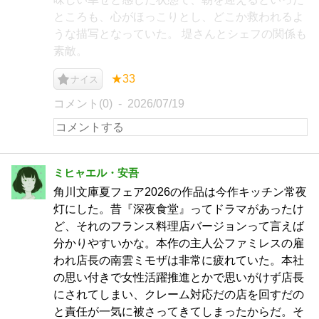
ところも、心がほっこりとし、どこか救われるよ
うな描写となっていた。 堤さんとシェフの関係も
素敵。
★33
ナイス
コメント(0)
2026/07/19
ミヒャエル・安吾
角川文庫夏フェア2026の作品は今作キッチン常夜
灯にした。昔『深夜食堂』ってドラマがあったけ
ど、それのフランス料理店バージョンって言えば
分かりやすいかな。本作の主人公ファミレスの雇
われ店長の南雲ミモザは非常に疲れていた。本社
の思い付きで女性活躍推進とかで思いがけず店長
にされてしまい、クレーム対応だの店を回すだの
と責任が一気に被さってきてしまったからだ。そ