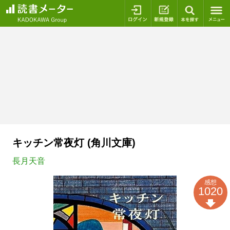
ログイン
新規登録
本を探
キッチン常夜灯 (角川文庫)
長月天音
感想
1020