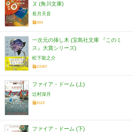
ヌ (角川文庫)
長月天音
504
一次元の挿し木 (宝島社文庫 『このミ
ス』大賞シリーズ)
松下龍之介
23367
ファイア・ドーム (上)
辻村深月
5115
ファイア・ドーム (下)