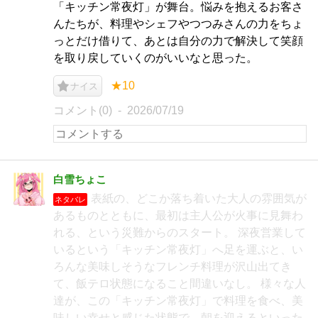
「キッチン常夜灯」が舞台。悩みを抱えるお客さ
んたちが、料理やシェフやつつみさんの力をちょ
っとだけ借りて、あとは自分の力で解決して笑顔
を取り戻していくのがいいなと思った。
★10
ナイス
コメント(0)
2026/07/19
白雪ちょこ
表紙の、どこか落ち着いた大人の雰囲気が
ネタバレ
あるものとともに、最初は主人公が火事に見舞わ
れる、という災難からのスタート。 深夜営業して
いるという「キッチン常夜灯」へ足を運ぶと、い
ろんな美味しそうなフレンチ料理が沢山出てき
て、飯テロ状態になること間違いなし。 様々な人
達が、この「キッチン常夜灯」で料理を食べ、美
味しい幸せと感じた状態で、朝を迎えるといった