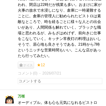
われ、閉店は22時だが残業も多い。おまけに家が
火事の放水で水浸しになり、倉庫に一時避難する
ことに。倉庫の管理人に勧められたビストロは素
敵なところで、時を経るごとに様々な人との出会
いがあり、人間関係も解れていく。ブラックな職
場と思われるが、みもざはめげず、前向きに仕事
をこなしていく。キッチン常夜灯の料理はおいし
そうで、居心地も良さそうである。21時から7時
というニッチな営業時間もいい。こんな店があっ
たら行ってみたい。
★12
ナイス
コメント(0)
2026/07/21
万桜
オーディブル。体も心も元気になれるビストロ