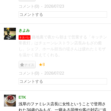
コメント(0)
2026/07/23
きよみ
路地裏で夜から朝まで営業する「キッチン
ネタバレ
常夜灯」はチェーンレストラン店長みもざの癒
し。シェフ、ホール担当の堤さんは疲れたミモザ
を温かく迎えてくれる。
★8
ナイス
コメント(0)
2026/07/22
ETK
浅草のファミレス店長に女性ということで登用さ
れた34歳のみもざ。一癖ある同僚や客の対応に追