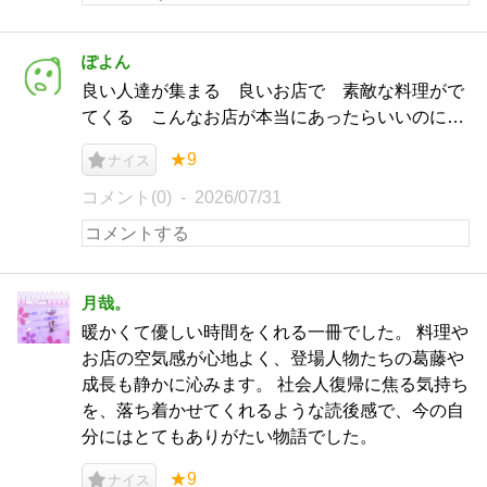
ぽよん
良い人達が集まる 良いお店で 素敵な料理がで
てくる こんなお店が本当にあったらいいのに…
★9
ナイス
コメント(0)
2026/07/31
月哉。
暖かくて優しい時間をくれる一冊でした。 料理や
お店の空気感が心地よく、登場人物たちの葛藤や
成長も静かに沁みます。 社会人復帰に焦る気持ち
を、落ち着かせてくれるような読後感で、今の自
分にはとてもありがたい物語でした。
★9
ナイス