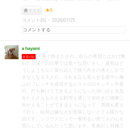
★6
ナイス
コメント(0)
2026/07/25
a hayami
火事で焼きだされ、自らの希望とはかけ離
ネタバレ
れた立場での仕事では散々な思いをし、最初はど
うしようもなく落ち込んで後ろ向きの考えしかで
きなくなる主人公。それを立ち直らせる夜中に極
上のフレンチを提供するビストロのキッチン常夜
灯。打ち解けてできるようになった深い話と元気
をたくさんもらえる料理を通じて前向きに物事に
向かえることができるようになって、周囲も変え
て行く。結局は嫌な人が登場しないとても暖かな
話です。シリウスだって一番明るい星で人の心を
照らしているんだって思います。常夜灯と対極で