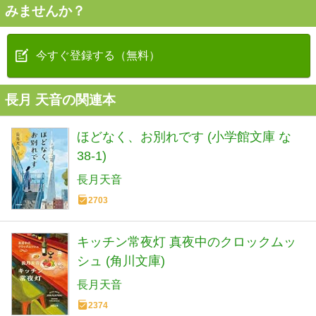
みませんか？
今すぐ登録する（無料）
長月 天音の関連本
ほどなく、お別れです (小学館文庫 な
38-1)
長月天音
2703
キッチン常夜灯 真夜中のクロックムッ
シュ (角川文庫)
長月天音
2374