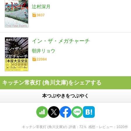
辻村深月
3837
イン・ザ・メガチャーチ
朝井リョウ
22084
キッチン常夜灯 (角川文庫)をシェアする
本つぶやきをつぶやく
キッチン常夜灯 (角川文庫)
の
評価
72
％
感想・レビュー
1020
件