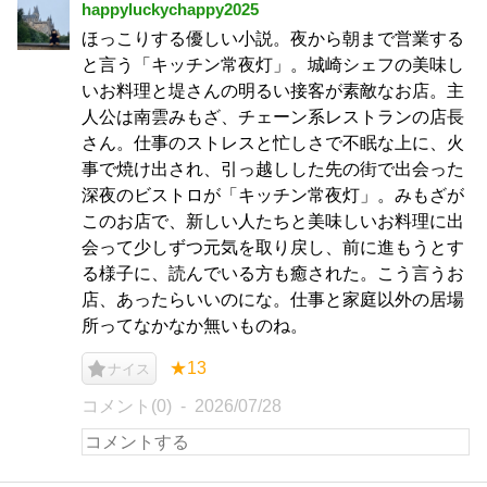
happyluckychappy2025
ほっこりする優しい小説。夜から朝まで営業する
と言う「キッチン常夜灯」。城崎シェフの美味し
いお料理と堤さんの明るい接客が素敵なお店。主
人公は南雲みもざ、チェーン系レストランの店長
さん。仕事のストレスと忙しさで不眠な上に、火
事で焼け出され、引っ越しした先の街で出会った
深夜のビストロが「キッチン常夜灯」。みもざが
このお店で、新しい人たちと美味しいお料理に出
会って少しずつ元気を取り戻し、前に進もうとす
る様子に、読んでいる方も癒された。こう言うお
店、あったらいいのにな。仕事と家庭以外の居場
所ってなかなか無いものね。
★13
ナイス
コメント(0)
2026/07/28