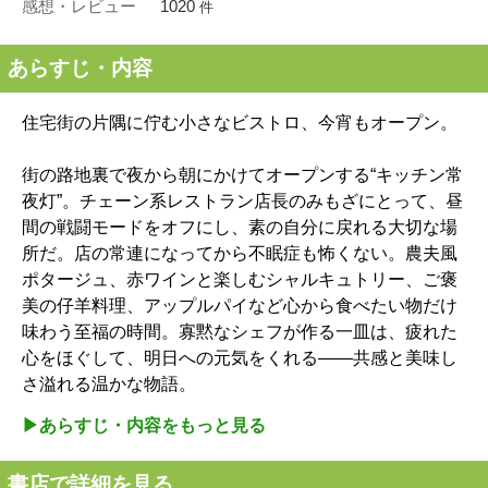
感想・レビュー
1020
件
あらすじ・内容
住宅街の片隅に佇む小さなビストロ、今宵もオープン。
街の路地裏で夜から朝にかけてオープンする“キッチン常
夜灯”。チェーン系レストラン店長のみもざにとって、昼
間の戦闘モードをオフにし、素の自分に戻れる大切な場
所だ。店の常連になってから不眠症も怖くない。農夫風
ポタージュ、赤ワインと楽しむシャルキュトリー、ご褒
美の仔羊料理、アップルパイなど心から食べたい物だけ
味わう至福の時間。寡黙なシェフが作る一皿は、疲れた
心をほぐして、明日への元気をくれる――共感と美味し
さ溢れる温かな物語。
▶︎あらすじ・内容をもっと見る
書店で詳細を見る