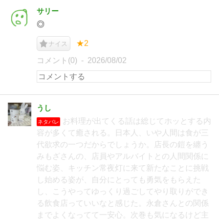
サリー
◎
★2
ナイス
コメント(0)
2026/08/02
うし
お料理が出てくる話は総じてホッとする内
ネタバレ
容が多くて癒される。日本人、いや人間は食が三
代欲求の一つだからでしょうか。店長の鎧を纏う
みもざさんの、店員やアルバイトとの人間関係に
悩む姿、キッチン常夜灯に来て新たなことに挑戦
し始める姿が、自分にとっても勇気をもらえた
し、こうやってゆっくり過ごしてやり取りができ
る飲食店っていいなと感じた。永倉さんとの関係
までよくなってて一安心。次巻も気になるけど主