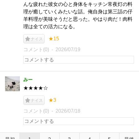
んな疲れた彼女の心と身体をキッチン常夜灯の料
理が癒していくみたいな話。俺自身は第三話の仔
羊料理が美味そうだと思った。やはり肉だ！肉料
理は全ての活力になる。
★15
ナイス
コメント(0)
2026/07/19
みー
★★★★☆
★3
ナイス
コメント(0)
2026/07/18