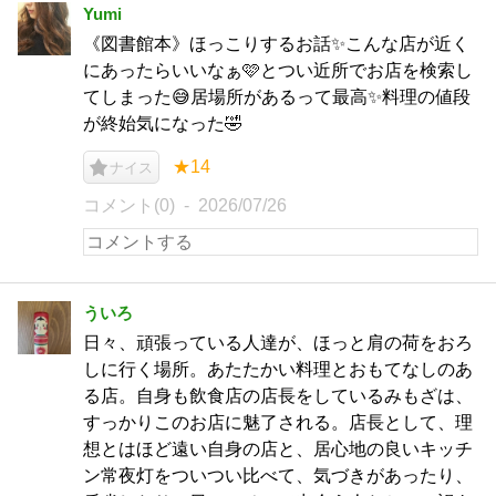
Yumi
《図書館本》ほっこりするお話✨こんな店が近く
にあったらいいなぁ🩷とつい近所でお店を検索し
てしまった😅居場所があるって最高✨料理の値段
が終始気になった🤣
★14
ナイス
コメント(0)
2026/07/26
ういろ
日々、頑張っている人達が、ほっと肩の荷をおろ
しに行く場所。あたたかい料理とおもてなしのあ
る店。自身も飲食店の店長をしているみもざは、
すっかりこのお店に魅了される。店長として、理
想とはほど遠い自身の店と、居心地の良いキッチ
ン常夜灯をついつい比べて、気づきがあったり、