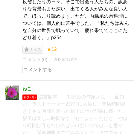
反省したりの日々。そこで出会う人たちの、訳あ
りな背景もまた深い。出てくる人がみんな良い人
で、ほっこり読めます。ただ、内臓系の肉料理に
ついては、個人的に苦手でした。 「私たちはみん
な自分の世界で戦っていて、疲れ果ててここにた
どり着く。」p254
★12
ナイス
コメント(0)
2026/07/25
ねこ
図書館本 初読みの作家さん 面白
ネタバレ
い。ラストオーダー2分前に入店し、閉店時間過
ぎても１時間居座った親子の話が印象に残った。
親子は楽しい時間をすごせてよかったけど、やは
り時間は守らなければいけないのでは…と思っ
た。 返却期限までに読み切れず、途中で終了。