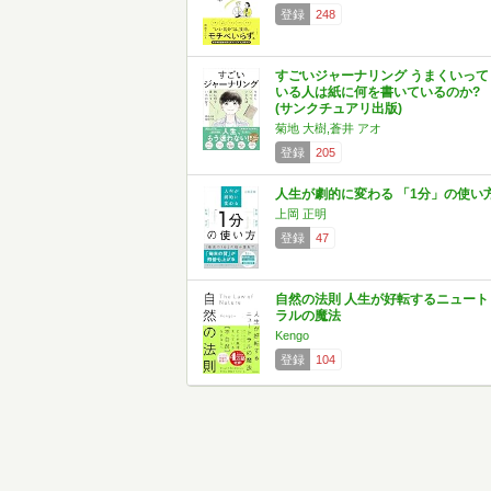
登録
248
すごいジャーナリング うまくいって
いる人は紙に何を書いているのか?
(サンクチュアリ出版)
菊地 大樹,蒼井 アオ
登録
205
人生が劇的に変わる 「1分」の使い
上岡 正明
登録
47
自然の法則 人生が好転するニュート
ラルの魔法
Kengo
登録
104