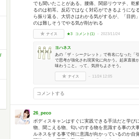
でも聞いたことがある。腰痛、関節リウマチ、乾癬
るのは初耳。反応ではなく対応ができるようにな
ら振り返る、大切さはわかる気がするが、「目的
のは難しそうでやる気が削がれる
ナイス
★3
コメント(
1
)
2023/11/24
ヨハネス
あの「ザ・シークレット」で有名になった「引き
方
で思考が強化され現実化に向かう。起床直後が効
味わうこと。って、気持ちよさそう。
ナイス
11/24 12:05
26_peco
ボディスキャンはすぐに実践できる手法だと学びに
物、聞こえる物、匂いのする物を意識する事の大事
ルネスをする事で何に意識が向かっているのか自覚