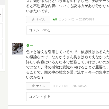
スに繋がるんだという事を知れました。実験デー
ると不思議な内容についても説得力があり分かり
いきたいです。
ナイス
★8
コメント(
0
)
2025/06/29
ター
色々と論文を引用しているので、信憑性はあるん
の概論なので、なんかうさん臭さはぬぐえなかっ
詳しい内容はいろんな本で勉強していけばいいの
ではなく、体の感覚に意識を向けることが重要で
ることで、頭の中の雑念を受け流す＝今への集中力
いのかな？
ナイス
コメント(
0
)
2024/08/23