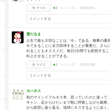
ナイス
★3
コメント(
0
)
2024/01/01
雪だるま
人生で最も大切なことは「今」である。物事の優
今できることに全力投球することが重要だ。さら
れることもオススメだ。毎日1分間でも瞑想するこ
向上させることができる。
ナイス
★3
コメント(
0
)
2023/12/08
ヨハネス
初のマインドフルネス本。思っていたのと違って
キャン、足からひたいまで順に呼吸しながら観察
がら瞑想し振り返る。地球にキスするように歩く