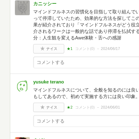
カニッシー
マインドフルネスの習慣化を目指して取り組んで
って停滞していたため、効果的な方法を探してこの
果が紹介されており「マインドフルネスがどう役
介されるワークは一般的な話であり停滞を払拭する
分：人生観を変えるAwe体験・舌への感謝
ナイス
★1
コメント(
0
)
2024/06/17
yusuke terano
マインドフルネスについて、全般を知るのには良
もしてあるので、初めて実施する方には良い印象
ナイス
★2
コメント(
0
)
2024/06/01