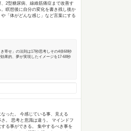
、2型糖尿病、線維筋痛症まで改善す
る。瞑想後に自分の変化を書き残し後か
」や「体がどんな感じ」など言葉にする
寄せ」の法則は17秒思考しその4倍68秒
果的、夢が実現したイメージを17-68秒
なった。 今感じている事、見える
さ。 思考と意識は違う。 マインドフ
する事ができる。 集中するべき事を