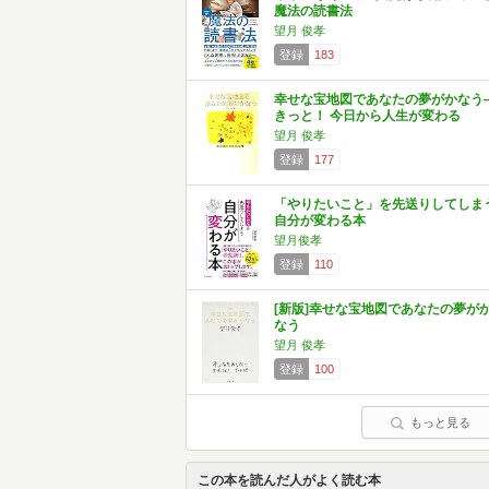
魔法の読書法
望月 俊孝
登録
183
幸せな宝地図であなたの夢がかなう
きっと！ 今日から人生が変わる
望月 俊孝
登録
177
「やりたいこと」を先送りしてしま
自分が変わる本
望月俊孝
登録
110
[新版]幸せな宝地図であなたの夢が
なう
望月 俊孝
登録
100
もっと見る
この本を読んだ人がよく読む本