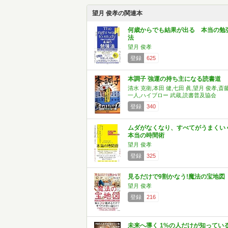
望月 俊孝の関連本
何歳からでも結果が出る 本当の勉
法
望月 俊孝
登録
625
本調子 強運の持ち主になる読書道
清水 克衛,本田 健,七田 眞,望月 俊孝,斎
一人,ハイブロー 武蔵,読書普及協会
登録
340
ムダがなくなり、すべてがうまくい
本当の時間術
望月 俊孝
登録
325
見るだけで9割かなう!魔法の宝地図
望月 俊孝
登録
216
未来へ導く 1%の人だけが知ってい