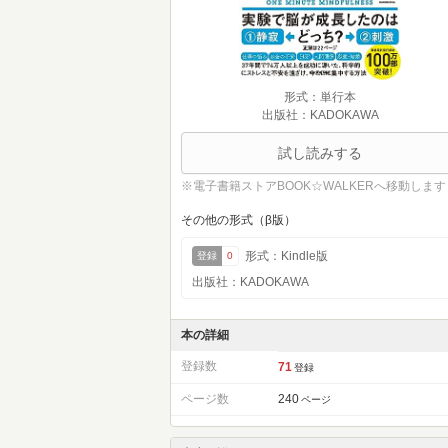
形式：単行本
出版社：KADOKAWA
試し読みする
※電子書籍ストアBOOK☆WALKERへ移動します
その他の形式（β版）
形式：Kindle版
登録
0
出版社：KADOKAWA
本の詳細
登録数
71
登録
ページ数
240
ページ