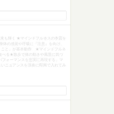
来も輝く ★マインドフルネスの本質を
身体の感覚や呼吸に『注意』を向け、
』こと」が基本動作 ★マインドフルネ
食べる★散歩で体の動きや風景に気づ
パフォーマンスを忠実に再現する」マ
しいニュアンスを演奏に即興で入れてみ