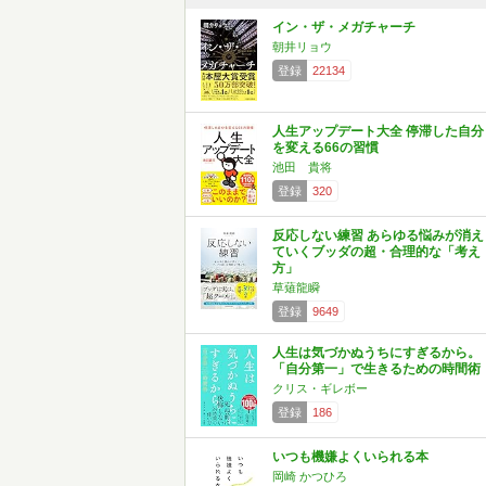
イン・ザ・メガチャーチ
朝井リョウ
登録
22134
人生アップデート大全 停滞した自分
を変える66の習慣
池田 貴将
登録
320
反応しない練習 あらゆる悩みが消え
ていくブッダの超・合理的な「考え
方」
草薙龍瞬
登録
9649
人生は気づかぬうちにすぎるから。
「自分第一」で生きるための時間術
クリス・ギレボー
登録
186
いつも機嫌よくいられる本
岡崎 かつひろ