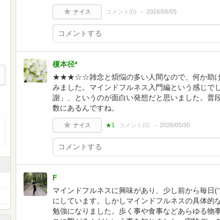
ナイス
コメント(
0
)
2026/06/05
榎本径*
★★★☆☆雑念と煩悩の多い人間なので、何か助
みました。マインドフルネス入門編という感じで
謝」、というのが面白い発想だと思いました。普
数にあるんですね。
ナイス
★1
コメント(
0
)
2026/05/30
F
マインドフルネスに興味があり、少し前から毎日(
にしています。しかしマインドフルネスの具体的
勉強になりました。歩く事や食事などあらゆる物