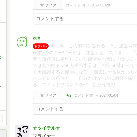
ナイス
コメント(
0
)
2024/01/20
―
zen
★「今、この瞬間を愛せる」と、過去も未
ネタバレ
表す2つのキーワードは「注意」と「気づき」。「
う
普段無意識に処理していた感情や思考に『気づく
スは心の筋トレ★人生の半分は上の空 ★味わって
く★感謝すると健康になる 「過去に一番良かった
インドレス条件と、「自分だけがわかる程度の新
る」マインドフルネス条件＋新たな挑戦
か
ナイス
★2
コメント(
0
)
2024/01/04
☆ツイテル☆
フライヤー