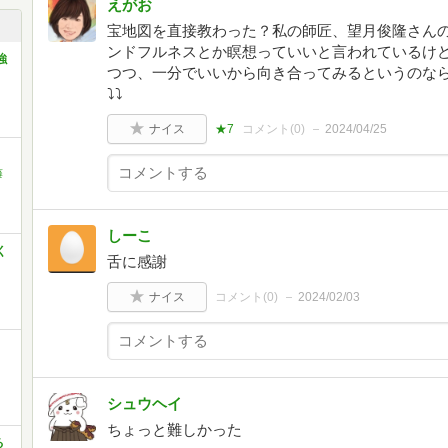
えがお
宝地図を直接教わった？私の師匠、望月俊隆さん
ンドフルネスとか瞑想っていいと言われているけ
強
つつ、一分でいいから向き合ってみるというのな
⤵︎⤵︎
ナイス
★7
コメント(
0
)
2024/04/25
藤
しーこ
く
舌に感謝
ナイス
コメント(
0
)
2024/02/03
シュウヘイ
ちょっと難しかった
る