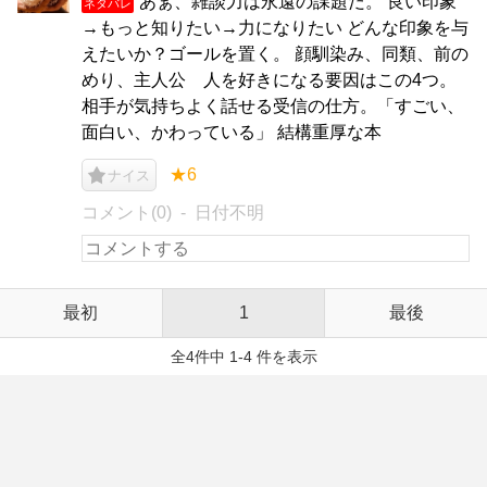
あぁ、雑談力は永遠の課題だ。 良い印象
ネタバレ
→もっと知りたい→力になりたい どんな印象を与
えたいか？ゴールを置く。 顔馴染み、同類、前の
めり、主人公 人を好きになる要因はこの4つ。
相手が気持ちよく話せる受信の仕方。「すごい、
面白い、かわっている」 結構重厚な本
★6
ナイス
コメント(0)
日付不明
最初
1
最後
全4件中 1-4 件を表示