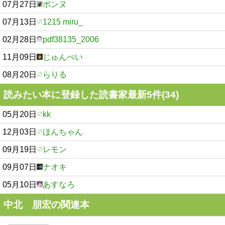
07月27日
ポンヌ
07月13日
1215 miru_
02月28日
pdf38135_2006
11月09日
じゅんぺい
08月20日
らりる
読みたい本に登録した読書家最新5件(34)
05月20日
kk
12月03日
ほんちゃん
09月19日
レモン
09月07日
ナオキ
05月10日
あすなろ
中北 朋宏の関連本