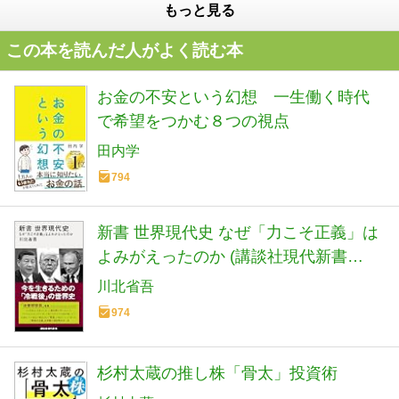
もっと見る
この本を読んだ人がよく読む本
お金の不安という幻想 一生働く時代
で希望をつかむ８つの視点
田内学
794
新書 世界現代史 なぜ「力こそ正義」は
よみがえったのか (講談社現代新書
2798)
川北省吾
974
杉村太蔵の推し株「骨太」投資術