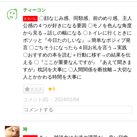
ティーコン
〇顔なじみ感、同類感、前のめり感、主人
ネタバレ
公感の４つが好きになる要因 〇モノを色んな角度
から見る→話しの幅になる 〇トイレに行くときに
ボソッと『今日たのしいな』→簡単なポジィブ発
言 〇ごちそうになったら４回お礼を言う→実践
〇おすすめの本を読む＋行動に移す→の結果を伝
える 〇『ここが重要なんですが』『あえて聞きま
すが』枕詞を大事に 〇人間関係を断捨離→大切な
人とかかわる時間を大事に
★6
ナイス
コメント(0)
2024/01/04
玲