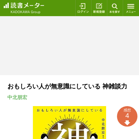
ログイン
新規登録
本を探
おもしろい人が無意識にしている 神雑談力
中北朋宏
感想
4