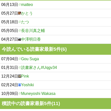
06月13日
matteo
05月27日
かとう
05月18日
たつ
05月05日
長谷川真之輔
04月27日
中澤明日香
今読んでいる読書家最新5件(6)
07月04日
Gou Suga
01月31日
読書家さん#Uqgv34
12月24日
Pink
02月24日
Yoshiki
10月09日
Muneyoshi Wakasa
積読中の読書家最新5件(11)