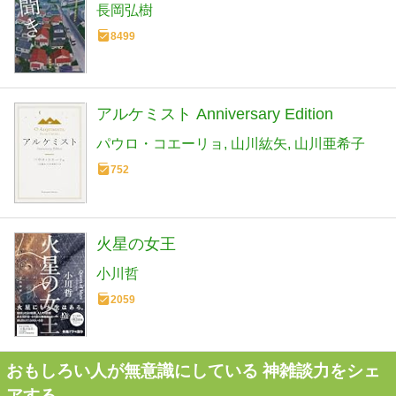
長岡弘樹
8499
アルケミスト Anniversary Edition
パウロ・コエーリョ
山川紘矢
山川亜希子
752
火星の女王
小川哲
2059
おもしろい人が無意識にしている 神雑談力をシェ
アする