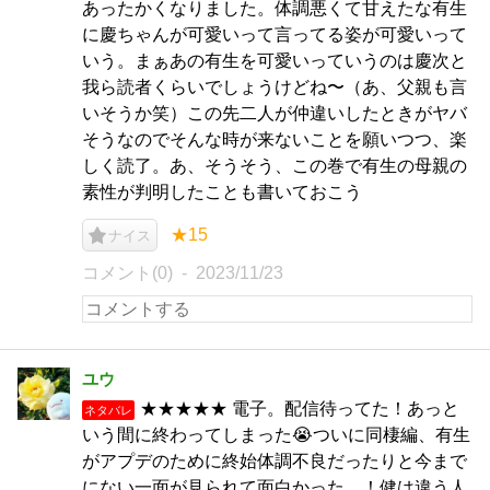
あったかくなりました。体調悪くて甘えたな有生
に慶ちゃんが可愛いって言ってる姿が可愛いって
いう。まぁあの有生を可愛いっていうのは慶次と
我ら読者くらいでしょうけどね〜（あ、父親も言
いそうか笑）この先二人が仲違いしたときがヤバ
そうなのでそんな時が来ないことを願いつつ、楽
しく読了。あ、そうそう、この巻で有生の母親の
素性が判明したことも書いておこう
★15
ナイス
コメント(0)
2023/11/23
ユウ
★★★★★ 電子。配信待ってた！あっと
ネタバレ
いう間に終わってしまった😭ついに同棲編、有生
がアプデのために終始体調不良だったりと今まで
にない一面が見られて面白かった…！健は違う人