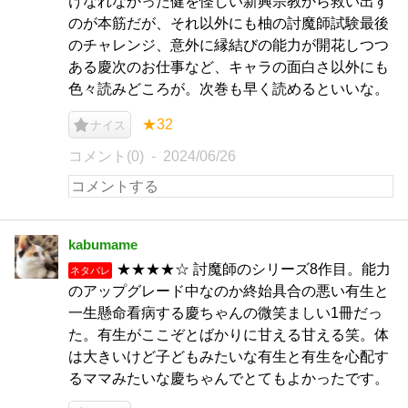
けなれなかった健を怪しい新興宗教から救い出す
のが本筋だが、それ以外にも柚の討魔師試験最後
のチャレンジ、意外に縁結びの能力が開花しつつ
ある慶次のお仕事など、キャラの面白さ以外にも
色々読みどころが。次巻も早く読めるといいな。
★32
ナイス
コメント(0)
2024/06/26
kabumame
★★★★☆ 討魔師のシリーズ8作目。能力
ネタバレ
のアップグレード中なのか終始具合の悪い有生と
一生懸命看病する慶ちゃんの微笑ましい1冊だっ
た。有生がここぞとばかりに甘える甘える笑。体
は大きいけど子どもみたいな有生と有生を心配す
るママみたいな慶ちゃんでとてもよかったです。