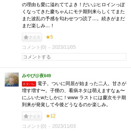
の理由も愛に溢れててよき！だいぶヒロインっぽ
くなってきた慶ちゃんにモテ期到来らしくてまた
また波乱の予感を匂わせつつ読了…。続きがまだ
まだ楽しみ…！
★5
ナイス
コメント(0)
2023/11/05
みやび@夜649
電子。ついに同居が始まった二人。甘さが
ネタバレ
増す増す〜。子狸の、看病ネタは萌えますなぁ〜
にふいたwたしかに！www ラストには慶次モテ期
到来が発覚して今後どうなるのか楽しみ。
★12
ナイス
コメント(0)
2023/11/03