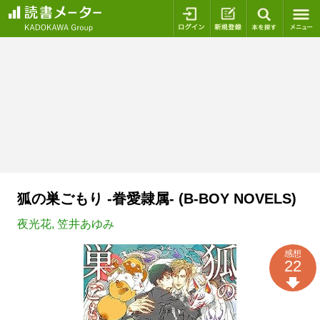
ログイン
新規登録
本を探
狐の巣ごもり -眷愛隷属- (B-BOY NOVELS)
夜光花
,
笠井あゆみ
感想
22