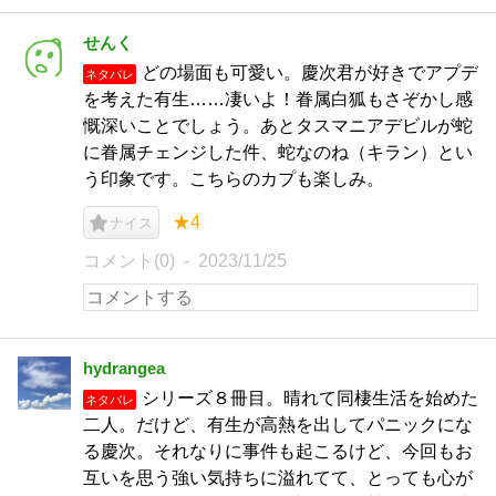
せんく
どの場面も可愛い。慶次君が好きでアプデ
ネタバレ
を考えた有生……凄いよ！眷属白狐もさぞかし感
慨深いことでしょう。あとタスマニアデビルが蛇
に眷属チェンジした件、蛇なのね（キラン）とい
う印象です。こちらのカプも楽しみ。
★4
ナイス
コメント(0)
2023/11/25
hydrangea
シリーズ８冊目。晴れて同棲生活を始めた
ネタバレ
二人。だけど、有生が高熱を出してパニックにな
る慶次。それなりに事件も起こるけど、今回もお
互いを思う強い気持ちに溢れてて、とっても心が