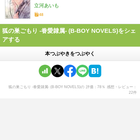
立河あいも
48
狐の巣ごもり -眷愛隷属- (B-BOY NOVELS)をシェ
アする
本つぶやきをつぶやく
狐の巣ごもり -眷愛隷属- (B-BOY NOVELS)
の
評価
78
％
感想・レビュー
22
件