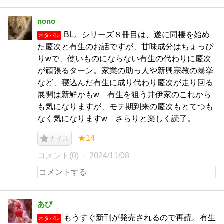
nono
BL。シリーズ８冊目は、遂に同棲を始め
ネタバレ
た慶次と有生のお話ですが、甘味成分はちょっぴ
りwで、使いものにならない有生の代わりに慶次
が頑張るターン。家業の助っ人や新興宗教の暴挙
など、寝込んだ有生に成り代わり慶次が走り回る
展開は新鮮かもw 有生を狙う井伊家のこれから
も気になりますが、モテ期到来の慶次もとてつも
なく気になりますw さらりと楽しく読了。
★14
ナイス
コメント(0)
2024/11/08
あび
もうすぐ新刊が発売されるので再読。有生
ネタバレ