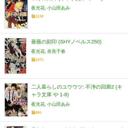
夜光花
小山田あみ
1138
薔薇の刻印 (SHYノベルス250)
夜光花
奈良千春
1071
二人暮らしのユウウツ: 不浄の回廊2 (キ
ャラ文庫 や 1-8)
夜光花
小山田あみ
981