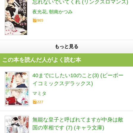
忘れないでいてくれ (リンクスロマンス)
夜光花
朝南かつみ
965
もっと見る
この本を読んだ人がよく読む本
40までにしたい10のこと(3) (ビーボー
イコミックスデラックス)
マミタ
227
無能な皇子と呼ばれてますが中身は敵
国の宰相です (7) (キャラ文庫)