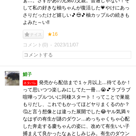
ぁ…。さすがあの兄弟の父親。普通じゃない！そ
して私の好きな柚ちゃんが復活した💗やけにあっ
さりだったけど嬉しい🎵😍🎵柚カップルの続きも
よみた～い‼️
★16
ナイス
コメント(0)
2023/11/07
鯖子
発売から配信まで１ヶ月以上…待てるか！
ネタバレ
って思いつつ楽しみにしてた一冊…😭💕ラブラブ
喧嘩っプルついに同棲スタート！ってことで巣籠
もりだし、これでもかってほどヤりまくるのか？
🤔と言う想像とは違った展開でした😂ヤル気満々
なはずの有生が謎のダウン…めっちゃくちゃ心配
した奔走する慶ちゃんの姿に、改めて有生いい子
捕まえて良かったなぁとしみじみ。有生のダウン