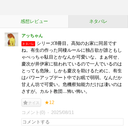
感想レビュー
ネタバレ
アッちゃん
シリーズ8冊目。高知のお家に同居です
ネタバレ
ね。有生の作った同棲ルールに独占欲が誰ともし
ゃべっちゃ駄目とかなんか可愛いな。まぁ何せ、
慶次が井伊家に狙われているので一人でいるのは
とっても危険。しかも慶次を助けるために、有生
はパワーアップデート中でお眠で弱弱。なんだか
甘えん坊で可愛い。危機察知能力だけは凄いのは
さすが。カルト教団…怖い怖い。
★12
ナイス
コメント(0)
2025/08/11