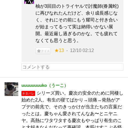
柚が3回目のトライヤルで討魔師(眷属蛇)
に再びなれたんだけど、余り成長感じな
く、それにその前にもう耀司と付き合い
が始まってるって実は納得いかない展
開。最近厳し過ぎるのかな。でも疲れて
なくても思うと思う。
★13
12/10 02:12
ナイス
uuuuuuuuko（うーこ）
シリーズ買い。慶次の安全のために同棲し
ネタバレ
始めた2人。有生の寝てばかり→頭痛→発熱がア
プデの前兆で、そのきっかけが当主たちの言葉だ
ったとは。慶ちゃん愛されてんなあ〜とニヤニ
ヤ。高熱にワタワタする慶次もやっぱり有生のこ
と大好きなんだなって再確認。本筋はすこぶる怪