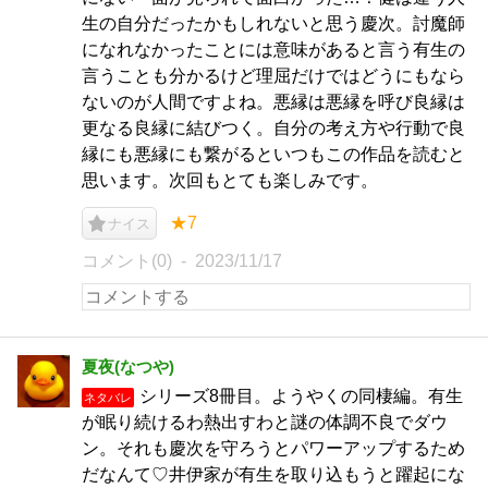
生の自分だったかもしれないと思う慶次。討魔師
になれなかったことには意味があると言う有生の
言うことも分かるけど理屈だけではどうにもなら
ないのが人間ですよね。悪縁は悪縁を呼び良縁は
更なる良縁に結びつく。自分の考え方や行動で良
縁にも悪縁にも繋がるといつもこの作品を読むと
思います。次回もとても楽しみです。
★7
ナイス
コメント(0)
2023/11/17
夏夜(なつや)
シリーズ8冊目。ようやくの同棲編。有生
ネタバレ
が眠り続けるわ熱出すわと謎の体調不良でダウ
ン。それも慶次を守ろうとパワーアップするため
だなんて♡井伊家が有生を取り込もうと躍起にな