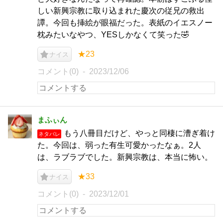
しい新興宗教に取り込まれた慶次の従兄の救出
譚。今回も挿絵が眼福だった。表紙のイエスノー
枕みたいなやつ、YESしかなくて笑った🤣
★23
ナイス
コメント(0)
2023/12/06
まふぃん
もう八冊目だけど、やっと同棲に漕ぎ着け
ネタバレ
た。今回は、弱った有生可愛かったなぁ。2人
は、ラブラブでした。新興宗教は、本当に怖い。
★33
ナイス
コメント(0)
2023/12/01