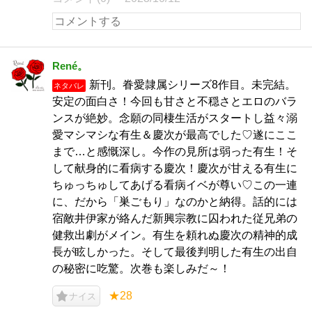
René。
新刊。眷愛隷属シリーズ8作目。未完結。
ネタバレ
安定の面白さ！今回も甘さと不穏さとエロのバラ
ンスが絶妙。念願の同棲生活がスタートし益々溺
愛マシマシな有生＆慶次が最高でした♡遂にここ
まで…と感慨深し。今作の見所は弱った有生！そ
して献身的に看病する慶次！慶次が甘える有生に
ちゅっちゅしてあげる看病イベが尊い♡この一連
に、だから「巣ごもり」なのかと納得。話的には
宿敵井伊家が絡んだ新興宗教に囚われた従兄弟の
健救出劇がメイン。有生を頼れぬ慶次の精神的成
長が眩しかった。そして最後判明した有生の出自
の秘密に吃驚。次巻も楽しみだ～！
★28
ナイス