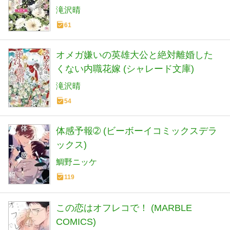
滝沢晴
61
オメガ嫌いの英雄大公と絶対離婚した
くない内職花嫁 (シャレード文庫)
滝沢晴
54
体感予報➁ (ビーボーイコミックスデラ
ックス)
鯛野ニッケ
119
この恋はオフレコで！ (MARBLE
COMICS)