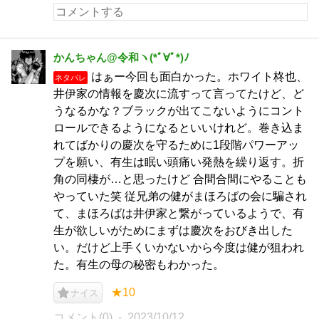
かんちゃん@令和ヽ(*ﾟ∀ﾟ*)ﾉ
はぁー今回も面白かった。ホワイト柊也、
ネタバレ
井伊家の情報を慶次に流すって言ってたけど、ど
うなるかな？ブラックが出てこないようにコント
ロールできるようになるといいけれど。巻き込ま
れてばかりの慶次を守るために1段階パワーアッ
プを願い、有生は眠い頭痛い発熱を繰り返す。折
角の同棲が…と思ったけど 合間合間にやることも
やっていた笑 従兄弟の健がまほろばの会に騙され
て、まほろばは井伊家と繋がっているようで、有
生が欲しいがためにまずは慶次をおびき出した
い。だけど上手くいかないから今度は健が狙われ
た。有生の母の秘密もわかった。
★10
ナイス
コメント(0)
2023/10/12