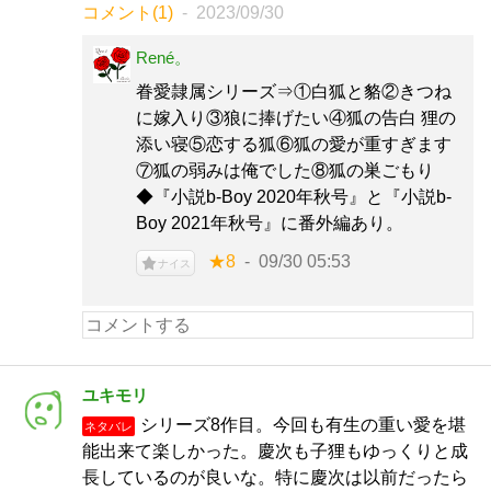
コメント(1)
2023/09/30
René。
眷愛隷属シリーズ⇒①白狐と貉②きつね
に嫁入り③狼に捧げたい④狐の告白 狸の
添い寝⑤恋する狐⑥狐の愛が重すぎます
⑦狐の弱みは俺でした⑧狐の巣ごもり
◆『小説b-Boy 2020年秋号』と『小説b-
Boy 2021年秋号』に番外編あり。
★8
09/30 05:53
ナイス
ユキモリ
シリーズ8作目。今回も有生の重い愛を堪
ネタバレ
能出来て楽しかった。慶次も子狸もゆっくりと成
長しているのが良いな。特に慶次は以前だったら