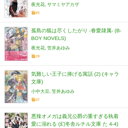
夜光花
サマミヤアカザ
65
孤島の狐は尽くしたがり -眷愛隷属- (B-
BOY NOVELS)
夜光花
笠井あゆみ
39
気難しい王子に捧げる寓話 (2) (キャラ
文庫)
小中大豆
笠井あゆみ
47
悪辣オメガは義兄公爵の重すぎる執着
愛に溺れる (幻冬舎ルチル文庫 た 4-4)