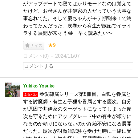
がアップデートで寝てばかりモードなのは覚えて
たけど、お母さんが井伊家の人だっていう大事な
事忘れてた。そして慶ちゃんがモテ期到来！で終
わってたんだった。次巻から有生が嫉妬でイライ
ラする展開が来そう😂 早く読みたい〜
★9
ナイス
コメント(0)
2024/11/07
Yukiko Yosuke
眷愛隷属シリーズ第8冊目。白狐を眷属と
ネタバレ
する討魔師・有生と子狸を眷属とする慶次。自分
が原因で井伊家のターゲットになってしまった慶
次を守るためにアップグレード中の有生が頼りに
なるのか頼りにならないのか終始不安になる展開
だった。慶次が討魔師試験を受けた時に一緒に受