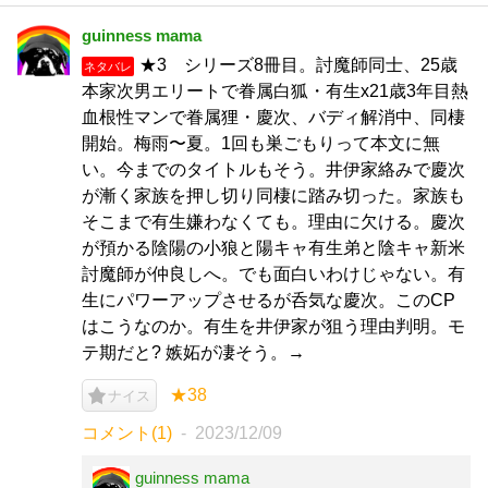
guinness mama
★3 シリーズ8冊目。討魔師同士、25歳
ネタバレ
本家次男エリートで眷属白狐・有生x21歳3年目熱
血根性マンで眷属狸・慶次、バディ解消中、同棲
開始。梅雨〜夏。1回も巣ごもりって本文に無
い。今までのタイトルもそう。井伊家絡みで慶次
が漸く家族を押し切り同棲に踏み切った。家族も
そこまで有生嫌わなくても。理由に欠ける。慶次
が預かる陰陽の小狼と陽キャ有生弟と陰キャ新米
討魔師が仲良しへ。でも面白いわけじゃない。有
生にパワーアップさせるが呑気な慶次。このCP
はこうなのか。有生を井伊家が狙う理由判明。モ
テ期だと? 嫉妬が凄そう。→
★38
ナイス
コメント(1)
2023/12/09
guinness mama