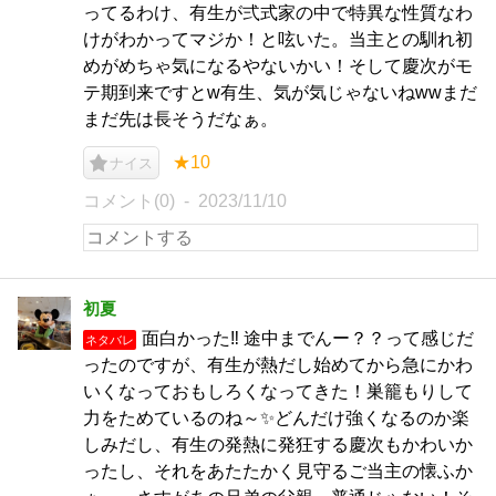
ってるわけ、有生が弍式家の中で特異な性質なわ
けがわかってマジか！と呟いた。当主との馴れ初
めがめちゃ気になるやないかい！そして慶次がモ
テ期到来ですとw有生、気が気じゃないねwwまだ
まだ先は長そうだなぁ。
★10
ナイス
コメント(0)
2023/11/10
初夏
面白かった‼️ 途中までんー？？って感じだ
ネタバレ
ったのですが、有生が熱だし始めてから急にかわ
いくなっておもしろくなってきた！巣籠もりして
力をためているのね～✨どんだけ強くなるのか楽
しみだし、有生の発熱に発狂する慶次もかわいか
ったし、それをあたたかく見守るご当主の懐ふか