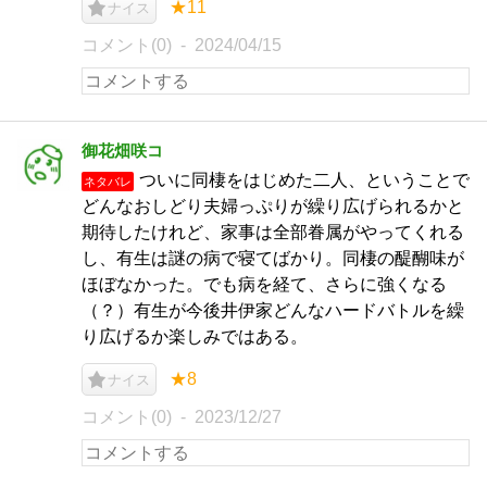
★11
ナイス
コメント(0)
2024/04/15
御花畑咲コ
ついに同棲をはじめた二人、ということで
ネタバレ
どんなおしどり夫婦っぷりが繰り広げられるかと
期待したけれど、家事は全部眷属がやってくれる
し、有生は謎の病で寝てばかり。同棲の醍醐味が
ほぼなかった。でも病を経て、さらに強くなる
（？）有生が今後井伊家どんなハードバトルを繰
り広げるか楽しみではある。
★8
ナイス
コメント(0)
2023/12/27