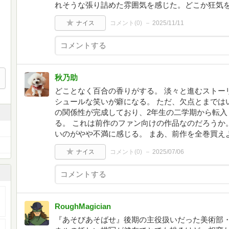
れそうな張り詰めた雰囲気を感じた。どこか狂気
ナイス
コメント(
0
)
2025/11/11
秋乃助
どことなく百合の香りがする。 淡々と進むストー
シュールな笑いが癖になる。 ただ、欠点とまでは
の関係性が完成しており、2年生の二学期から転入
る。 これは前作のファン向けの作品なのだろうか。
いのがやや不満に感じる。 まあ、前作を全巻買え
ナイス
コメント(
0
)
2025/07/06
RoughMagician
『あそびあそばせ』後期の主役扱いだった美術部