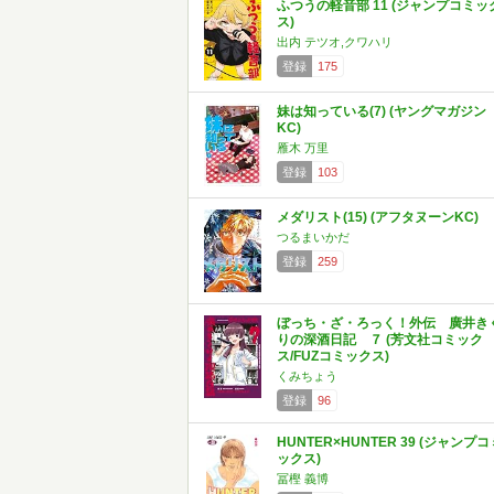
ふつうの軽音部 11 (ジャンプコミッ
ス)
出内 テツオ,クワハリ
登録
175
妹は知っている(7) (ヤングマガジン
KC)
雁木 万里
登録
103
メダリスト(15) (アフタヌーンKC)
つるまいかだ
登録
259
ぼっち・ざ・ろっく！外伝 廣井き
りの深酒日記 ７ (芳文社コミック
ス/FUZコミックス)
くみちょう
登録
96
HUNTER×HUNTER 39 (ジャンプコ
ックス)
冨樫 義博