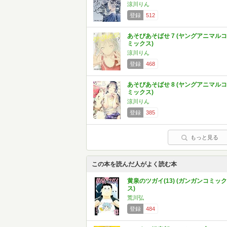
涼川りん
登録
512
あそびあそばせ 7 (ヤングアニマルコ
ミックス)
涼川りん
登録
468
あそびあそばせ 8 (ヤングアニマルコ
ミックス)
涼川りん
登録
385
もっと見る
この本を読んだ人がよく読む本
黄泉のツガイ(13) (ガンガンコミック
ス)
荒川弘
登録
484