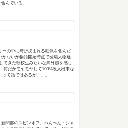
を含んでいる。
リーの中に時折挟まれる狂気を含んだ
いかないが物語開始時点で登場人物達
してきた転校生みたいな疎外感を感じ
 何だかモヤモヤして100%没入出来な
よって話ではあるが。。。
・新聞部のスピンオフ。ぺんぺん・シャ