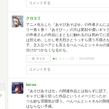
クロユリ
アニメ化もした『あそびあそばせ』の作者さんに
リー第１巻！『あそび～』の方は変顔や濃いギャ
の作者さんの作品にまともに触れるのは初めてに
は控えめ。しかし奇天烈さとうっすら漂う不穏さ
子。主人公ペアとも言えるぺんぺんとシャネルの
分けがつかなくなるかも。
ナイス
★1
コメント(
0
)
2024/05/09
kei-os
『あそびあそばせ』の関連作品とは知らずに読了
)
ギャグに振り切った作品というイメージだったが
つも妙な雰囲気が漂う。ぺんぺんとシャネルの関
はならない予感。