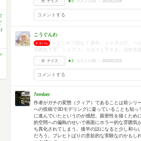
ナイス
★5
コメント(
0
)
2023/12/28
だ
し
~
)
こうぐんわ
スピンオフ的な？ 新作。シャネルだ、ぺ
ネタバレ
雰囲気です。シリアス。カオスと下ネタ。法堂先
ン
ナイス
★2
コメント(
0
)
2023/12/23
7ember
作者がガチの変態（クィア）であることは前シリーズか
への投稿で3Dモデリングに凝っていることも知っ
に進んでいたというのが感想。親密性を描くため
的空間への偏執のせいで画面にホラー的な雰囲気
ち異化されてしまう。後半の話になると少し和ら
だろう。ブレヒトばりの意欲的な実験なのかもし