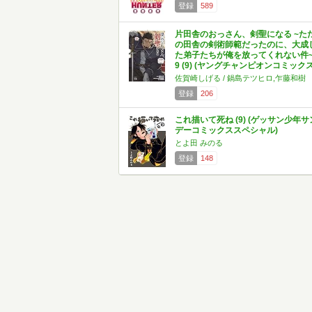
登録
589
片田舎のおっさん、剣聖になる ~た
の田舎の剣術師範だったのに、大成
た弟子たちが俺を放ってくれない件
9 (9) (ヤングチャンピオンコミックス
佐賀崎しげる / 鍋島テツヒロ,乍藤和樹
登録
206
これ描いて死ね (9) (ゲッサン少年サ
デーコミックススペシャル)
とよ田 みのる
登録
148