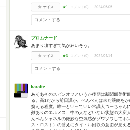
ナイス
★1
コメント(
0
)
2024/05/05
プロムナード
あまり凄すぎて気が狂いそう。
ナイス
★3
コメント(
0
)
2024/04/14
karatte
あそあそのスピンオフというか後期は新聞部美術
る。高1だから前日譚か。ぺんぺんは未だ眼鏡をか
窺える程度。唯一といっていい常識人つーちゃん
難ありのエルメス、中の人などいない状態の大変
んぺんシャネルの微妙な空気感がゾワゾワしてホ
ス・ロスト）の譬えにタイトル回収の意図が見え