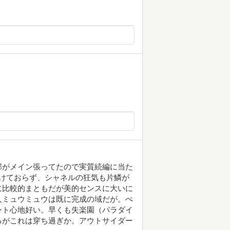
部がメイン張ってたので実質続編に当た
けておらず、シャネルの狂気も片鱗が
に比較的まともだが美的センスに大いに
人ミュウミュウは既に完成の域だが。ぺ
ント心地好い。早くも失楽園（パラダイ
るがこれは穿ち過ぎか。アウトサイダー