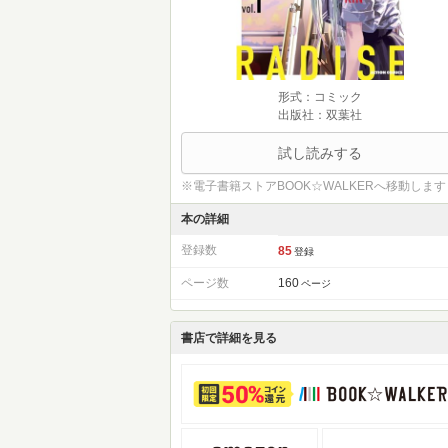
形式：コミック
出版社：双葉社
試し読みする
※電子書籍ストアBOOK☆WALKERへ移動します
本の詳細
登録数
85
登録
ページ数
160
ページ
書店で詳細を見る