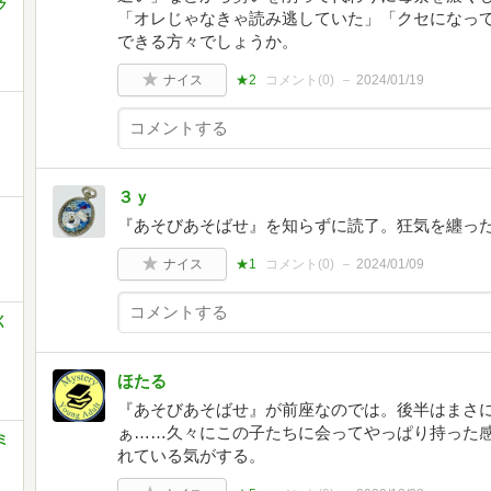
ク
「オレじゃなきゃ読み逃していた」「クセになっ
できる方々でしょうか。
ナイス
★2
コメント(
0
)
2024/01/19
３ｙ
『あそびあそばせ』を知らずに読了。狂気を纏っ
ナイス
★1
コメント(
0
)
2024/01/09
く
ほたる
『あそびあそばせ』が前座なのでは。後半はまさ
ぁ……久々にこの子たちに会ってやっぱり持った
ミ
れている気がする。