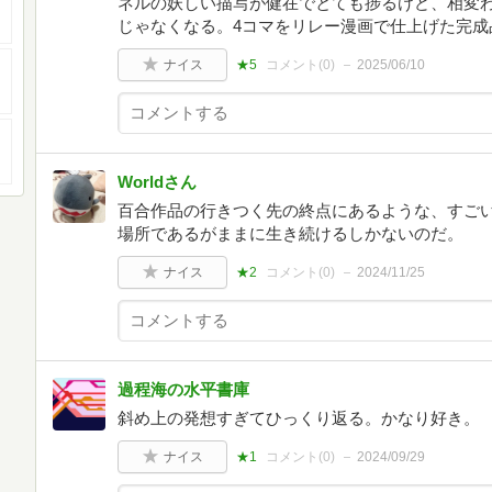
ネルの妖しい描写が健在でとても捗るけど、相変
じゃなくなる。4コマをリレー漫画で仕上げた完成
ナイス
★5
コメント(
0
)
2025/06/10
Worldさん
百合作品の行きつく先の終点にあるような、すご
場所であるがままに生き続けるしかないのだ。
ナイス
★2
コメント(
0
)
2024/11/25
過程海の水平書庫
斜め上の発想すぎてひっくり返る。かなり好き。
ナイス
★1
コメント(
0
)
2024/09/29