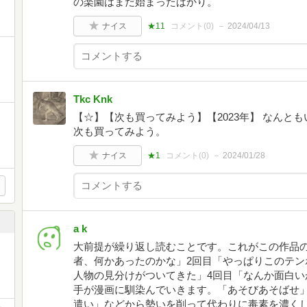
の楽園はまだ始まったばかり。
ナイス
★11
コメント(
0
)
2024/04/13
Tkc Knk
【☆】【次も買ってみよう】【2023年】 なんと
次も買ってみよう。
ナイス
★1
コメント(
0
)
2024/01/28
a k
大前提が繰り返し読むことです。これがこの作品の
者、何かあったのかな」2回目「やっぱりこのテン
人物の見分けがついてきた」4回目「なんか面白い
手が漫画に馴染んでいきます。「あそびあそばせ
遣い」などから勢いを削って代わりに毒素を濃く