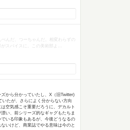
んぺんだ、つーちゃんだ。相変わらずの
輩がスパイスに。この美術部よ…
ら分かっていたし、X（旧Twitter)
ていたが、さらによく分からない方向
には空気感こそ重要だろうに、デカルト
が漂い、前シリーズ的なギャグもたちま
いでいる印象もあるが、今後どうなるの
れないけど、商業誌でやる意味は今のと