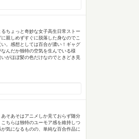
よるちょっと奇妙な女子高生日常ストー
グに親しめずすぐに脱落した身なのでこ
近い。感想としては百合が濃い！ギャグ
がなんだか独特の空気を生んでいる様
違いがほぼ髪の色だけなのでときどき見
。あそあそはアニメしか見ておらず随分
、こちらは独特のユーモア感を維持しつ
係が気になるものの、単純な百合作品に