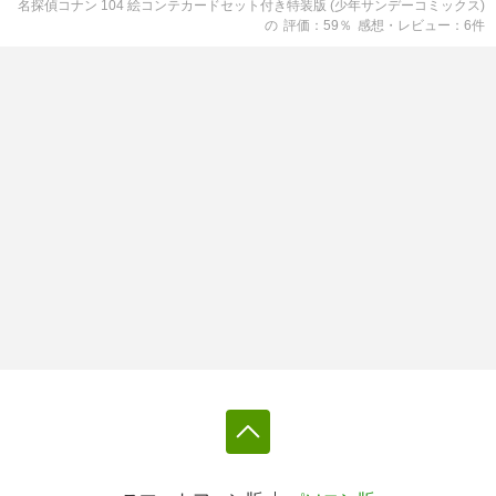
名探偵コナン 104 絵コンテカードセット付き特装版 (少年サンデーコミックス)
の
評価
59
％
感想・レビュー
6
件