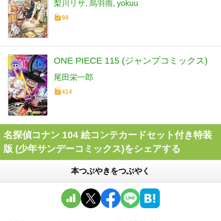
梨川リサ
烏羽雨
yokuu
98
ONE PIECE 115 (ジャンプコミックス)
尾田栄一郎
414
名探偵コナン 104 絵コンテカードセット付き特装
版 (少年サンデーコミックス)をシェアする
本つぶやきをつぶやく