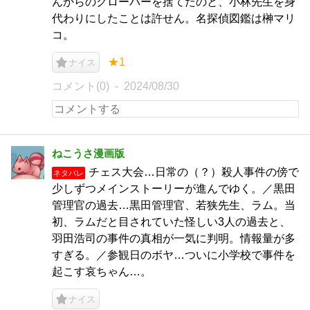
んからのクローバーを捨てたのと、小林先生を身
代わりにしたことは許せん。名探偵図鑑は榊マリ
コ。
★1
ナイス
コメント(0)
2024/08/30
ねこうさ漫画版
チェス大会…日常の（？）殺人事件の傍で
ネタバレ
少しずつメインストーリーが進んでゆく。／黒田
管理官の過去…黒田管理官、若狭先生、ラム。当
初、ラムだと目されていた怪しい3人の過去と、
羽田浩司の事件の真相が一気に判明。情報量が多
すぎる。／参観日のボヤ…ついに小学校で事件を
起こす哀ちゃん…。
ナイス