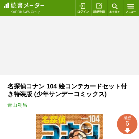
ログイン
新規登録
本を探
名探偵コナン 104 絵コンテカードセット付
き特装版 (少年サンデーコミックス)
青山剛昌
感想
6