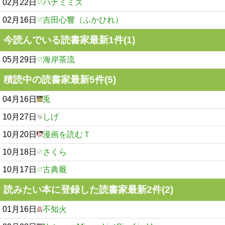
02月22日
ハナミミズ
02月16日
吉田心響（ふかひれ）
今読んでいる読書家最新1件(1)
05月29日
海岸茶流
積読中の読書家最新5件(5)
04月16日
兎
10月27日
しげ
10月20日
漫画を読むＴ
10月18日
さくら
10月17日
古典厩
読みたい本に登録した読書家最新2件(2)
01月16日
不知火