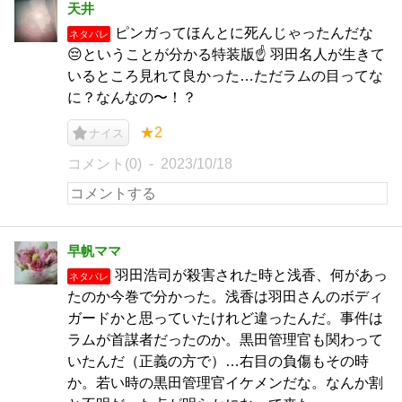
天井
ピンガってほんとに死んじゃったんだな
ネタバレ
😔ということが分かる特装版☝️ 羽田名人が生きて
いるところ見れて良かった…ただラムの目ってな
に？なんなの〜！？
★2
ナイス
コメント(0)
2023/10/18
早帆ママ
羽田浩司が殺害された時と浅香、何があっ
ネタバレ
たのか今巻で分かった。浅香は羽田さんのボディ
ガードかと思っていたけれど違ったんだ。事件は
ラムが首謀者だったのか。黒田管理官も関わって
いたんだ（正義の方で）…右目の負傷もその時
か。若い時の黒田管理官イケメンだな。なんか割