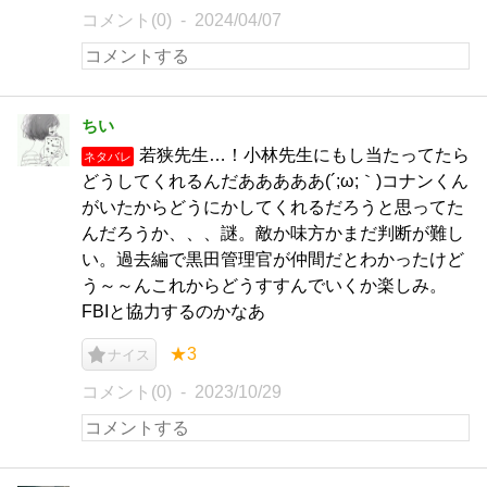
コメント(0)
2024/04/07
ちい
若狭先生…！小林先生にもし当たってたら
ネタバレ
どうしてくれるんだあああああ(´;ω;｀)コナンくん
がいたからどうにかしてくれるだろうと思ってた
んだろうか、、、謎。敵か味方かまだ判断が難し
い。過去編で黒田管理官が仲間だとわかったけど
う～～んこれからどうすすんでいくか楽しみ。
FBIと協力するのかなあ
★3
ナイス
コメント(0)
2023/10/29