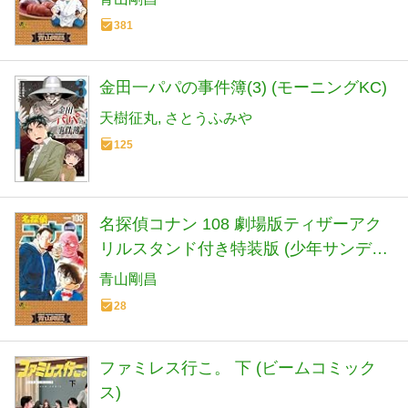
381
金田一パパの事件簿(3) (モーニングKC)
天樹征丸
さとうふみや
125
名探偵コナン 108 劇場版ティザーアク
リルスタンド付き特装版 (少年サンデー
コミックス)
青山剛昌
28
ファミレス行こ。 下 (ビームコミック
ス)