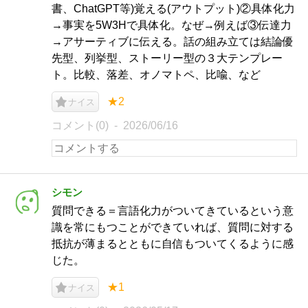
書、ChatGPT等)覚える(アウトプット)②具体化力
→事実を5W3Hで具体化。なぜ→例えば③伝達力
→アサーティブに伝える。話の組み立ては結論優
先型、列挙型、ストーリー型の３大テンプレー
ト。比較、落差、オノマトペ、比喩、など
★2
ナイス
コメント(0)
2026/06/16
シモン
質問できる＝言語化力がついてきているという意
識を常にもつことができていれば、質問に対する
抵抗が薄まるとともに自信もついてくるように感
じた。
★1
ナイス