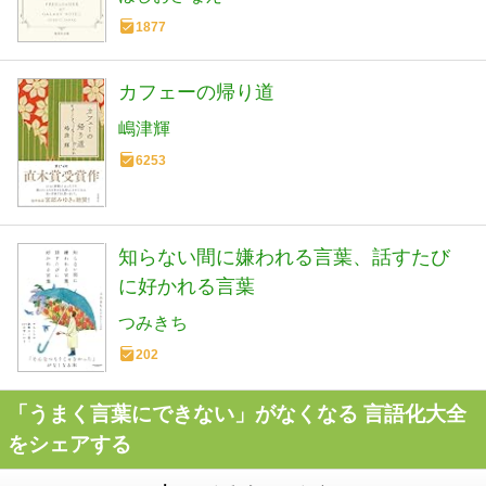
1877
カフェーの帰り道
嶋津輝
6253
知らない間に嫌われる言葉、話すたび
に好かれる言葉
つみきち
202
「うまく言葉にできない」がなくなる 言語化大全
をシェアする