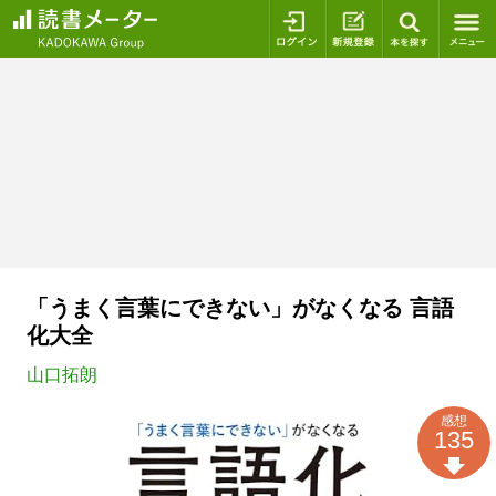
ログイン
新規登録
本を探
「うまく言葉にできない」がなくなる 言語
化大全
山口拓朗
感想
135