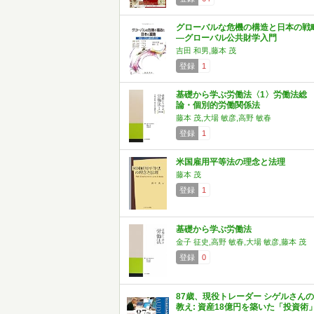
グローバルな危機の構造と日本の戦
―グローバル公共財学入門
吉田 和男,藤本 茂
登録
1
基礎から学ぶ労働法〈1〉労働法総
論・個別的労働関係法
藤本 茂,大場 敏彦,高野 敏春
登録
1
米国雇用平等法の理念と法理
藤本 茂
登録
1
基礎から学ぶ労働法
金子 征史,高野 敏春,大場 敏彦,藤本 茂
登録
0
87歳、現役トレーダー シゲルさんの
教え: 資産18億円を築いた「投資術