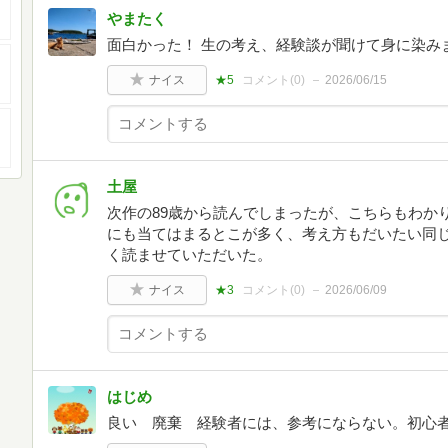
やまたく
面白かった！ 生の考え、経験談が聞けて身に染み
ナイス
★5
コメント(
0
)
2026/06/15
土屋
次作の89歳から読んでしまったが、こちらもわか
にも当てはまるとこが多く、考え方もだいたい同
く読ませていただいた。
ナイス
★3
コメント(
0
)
2026/06/09
はじめ
良い 廃棄 経験者には、参考にならない。初心