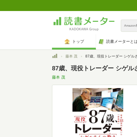
Amazo
トップ
読書メーターと
トップ
藤本 茂
87歳、現役トレーダー シゲルさんの教え 資産18億円を築いた「
87歳、現役トレーダー シゲ
藤本 茂