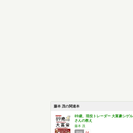
藤本 茂の関連本
89歳、現役トレーダー 大富豪シゲル
さんの教え
藤本 茂
登録
64