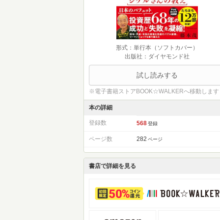
形式：単行本（ソフトカバー）
出版社：ダイヤモンド社
試し読みする
※電子書籍ストアBOOK☆WALKERへ移動します
本の詳細
登録数
568
登録
ページ数
282
ページ
書店で詳細を見る