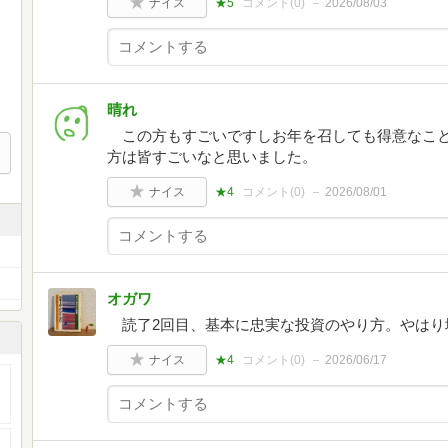
ナイス
★5
コメント(
0
)
2026/08/03
晴れ
この方もすごいですしお年を召しても得意なこと
方は皆すごいなと思いました。
ナイス
★4
コメント(
0
)
2026/08/01
オガワ
読了2回目、基本に忠実な投資のやり方。やはり
ナイス
★4
コメント(
0
)
2026/06/17