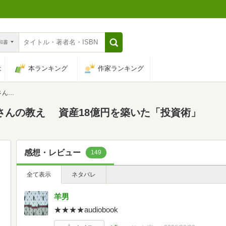
n和書
は
本ランキング
作家ランキング
投資術」
ルさんの教え 資産18億円を築いた「投資術」
感想・レビュー
149
全て表示
ネタバレ
羊男
★★★★audiobook