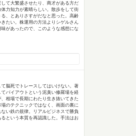
営して大繁盛させたり、商才がある方だ
力体力知力が素晴らしい。散歩をして街
きる、とありさすがだなと思った。高齢
いきたい。株運用の方法よりシゲルさん
興味があったので、このような感想にな
して脳死でトレースしてはいけない。著
してバイアウトという泥臭い修羅場を経
が、相場で長期にわたり生き抜いてきた
市場のテクニックではなく、画面の裏に
れない鉄の規律。リアルビジネスで勝負
あるという本質を再認識した。手法はお