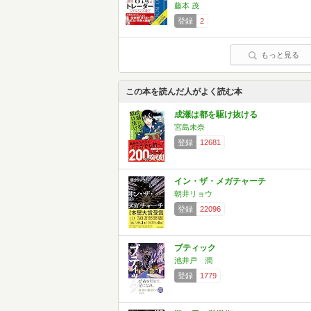
藤本 茂
登録
2
もっと見る
この本を読んだ人がよく読む本
成瀬は都を駆け抜ける
宮島未奈
登録
12681
イン・ザ・メガチャーチ
朝井リョウ
登録
22096
ブティック
池井戸 潤
登録
1779