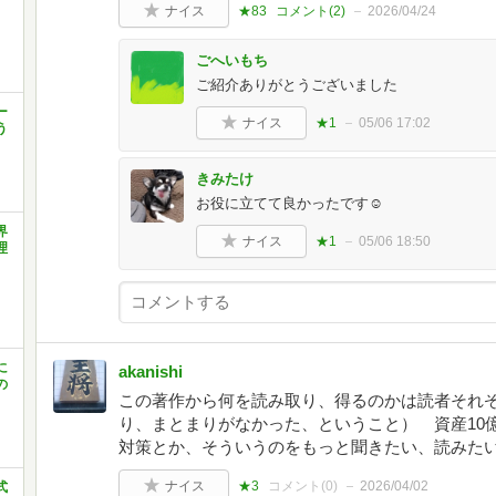
ナイス
★83
コメント(
2
)
2026/04/24
ごへいもち
ご紹介ありがとうございました
ー
ナイス
★1
05/06 17:02
う
きみたけ
お役に立てて良かったです☺
界
ナイス
★1
05/06 18:50
理
に
akanishi
の
この著作から何を読み取り、得るのかは読者それ
り、まとまりがなかった、ということ） 資産10
対策とか、そういうのをもっと聞きたい、読みた
ナイス
★3
コメント(
0
)
2026/04/02
式