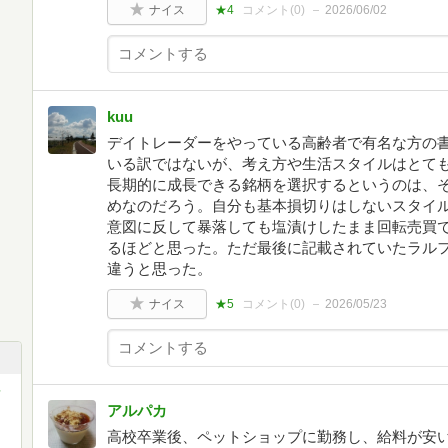
ナイス
★4
コメント(
0
)
2026/06/02
kuu
デイトレーダーをやっている高齢者で有名な方の
いる訳ではないが、考え方や生活スタイルはとて
長期的に成長できる銘柄を選択するというのは、
めなのだろう。自分も基本損切りはしないスタイ
意図に反して暴落しても塩漬けしたまま回転売買
るほどと思った。ただ最後に記載されていたラル
違うと思った。
ナイス
★5
コメント(
0
)
2026/05/23
アルパカ
高校卒業後、ペットショップに勤務し、給料が安