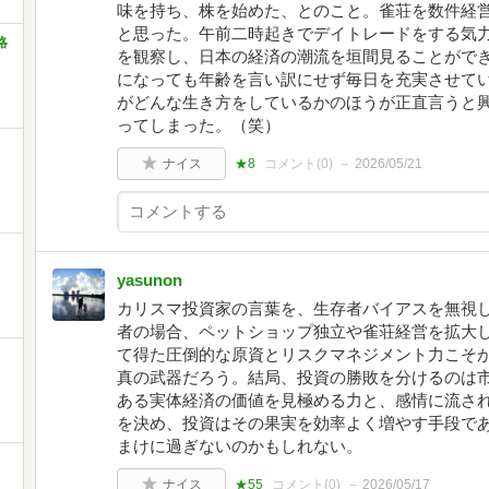
味を持ち、株を始めた、とのこと。雀荘を数件経
と思った。午前二時起きでデイトレードをする気
略
を観察し、日本の経済の潮流を垣間見ることがで
になっても年齢を言い訳にせず毎日を充実させて
がどんな生き方をしているかのほうが正直言うと
ってしまった。（笑）
ナイス
★8
コメント(
0
)
2026/05/21
yasunon
カリスマ投資家の言葉を、生存者バイアスを無視
者の場合、ペットショップ独立や雀荘経営を拡大
て得た圧倒的な原資とリスクマネジメント力こそ
真の武器だろう。結局、投資の勝敗を分けるのは
ある実体経済の価値を見極める力と、感情に流さ
を決め、投資はその果実を効率よく増やす手段で
まけに過ぎないのかもしれない。
」
ナイス
★55
コメント(
0
)
2026/05/17