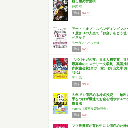
殺し屋の営業術
野宮 有
登録
9306
アート・オブ・スペンディングマネ
１度きりの人生で「お金」をどう使
べきか？
モーガン・ハウセル
登録
620
『ババヤガの夜』日本人初受賞 世
最高峰のミステリー文学賞 英国推
作家協会賞(ダガー賞） (河出文庫 お
46-1)
王谷 晶
登録
9908
５年で１億貯める株式投資 給料
手をつけず爆速でお金を増やす４つ
投資法
kenmo（湘南投資勉強会）
登録
635
ママ投資家が育休中に１億貯めた株