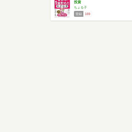
投資
ちょる子
登録
169