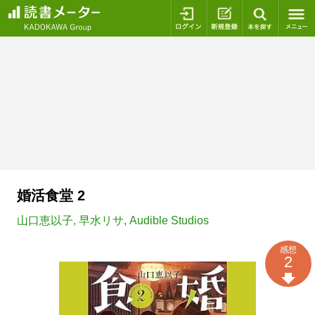
ログイン
新規登録
本を探
婚活食堂 2
山口恵以子
,
早水リサ
,
Audible Studios
感想
2