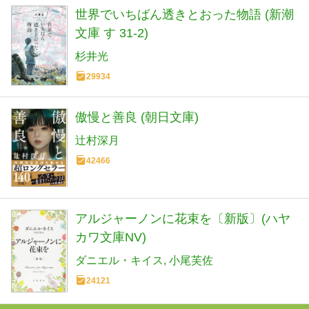
世界でいちばん透きとおった物語 (新潮
文庫 す 31-2)
杉井光
29934
傲慢と善良 (朝日文庫)
辻村深月
42466
アルジャーノンに花束を〔新版〕(ハヤ
カワ文庫NV)
ダニエル・キイス
小尾芙佐
24121