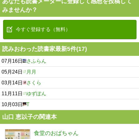
あなたも読書メーターに登録して感想を投稿して
みませんか？
今すぐ登録する（無料）
読みおわった読書家最新5件(17)
07月16日
さふらん
05月24日
月月
03月14日
さくら
11月11日
ゆずぽん
10月03日
T
山口 恵以子の関連本
食堂のおばちゃん