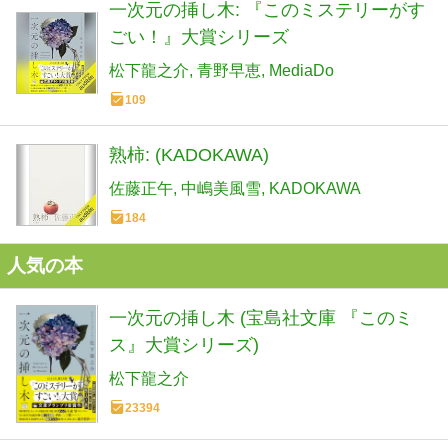
一次元の挿し木: 『このミステリーがす
ごい！』大賞シリーズ
松下龍之介
青野早恵
MediaDo
109
熟柿: (KADOKAWA)
佐藤正午
中嶋美風雪
KADOKAWA
184
人気の本
一次元の挿し木 (宝島社文庫 『このミ
ス』大賞シリーズ)
松下龍之介
23394