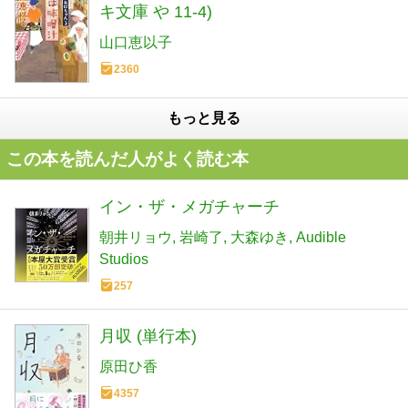
キ文庫 や 11-4)
山口恵以子
2360
もっと見る
この本を読んだ人がよく読む本
イン・ザ・メガチャーチ
朝井リョウ
岩崎了
大森ゆき
Audible
Studios
257
月収 (単行本)
原田ひ香
4357