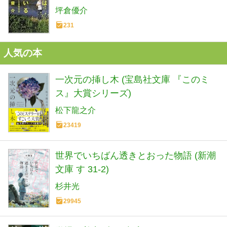
坪倉優介
231
人気の本
一次元の挿し木 (宝島社文庫 『このミ
ス』大賞シリーズ)
松下龍之介
23419
世界でいちばん透きとおった物語 (新潮
文庫 す 31-2)
杉井光
29945