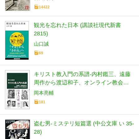
14422
観光を忘れた日本 (講談社現代新書
2815)
山口誠
69
キリスト教入門の系譜-内村鑑三、遠藤
周作から渡辺和子、オンライン教会ま
で (中公新書 2893)
岡本亮輔
181
盗む男-ミステリ短篇選 (中公文庫 い 35-
28)