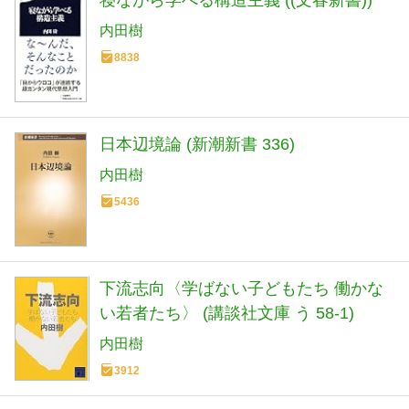
寝ながら学べる構造主義 ((文春新書))
内田樹
8838
日本辺境論 (新潮新書 336)
内田樹
5436
下流志向〈学ばない子どもたち 働かな
い若者たち〉 (講談社文庫 う 58-1)
内田樹
3912