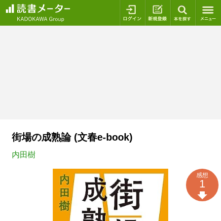
ログイン
新規登録
本を探
街場の成熟論 (文春e-book)
内田樹
感想
1