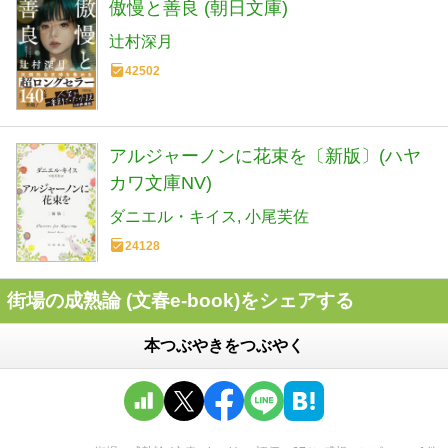
傲慢と善良 (朝日文庫)
辻村深月
42502
アルジャーノンに花束を〔新版〕(ハヤ
カワ文庫NV)
ダニエル・キイス
小尾芙佐
24128
街場の成熟論 (文春e-book)をシェアする
本つぶやきをつぶやく