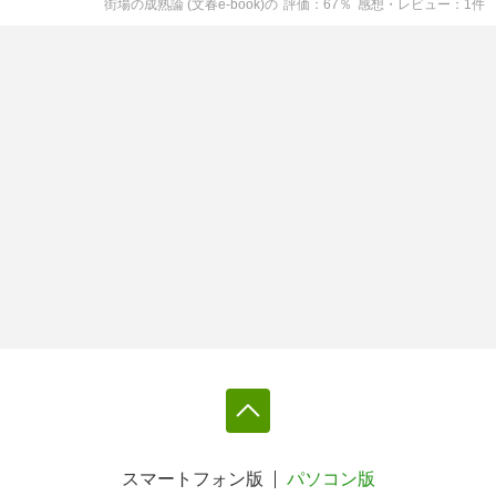
街場の成熟論 (文春e-book)
の
評価
67
％
感想・レビュー
1
件
スマートフォン版
パソコン版