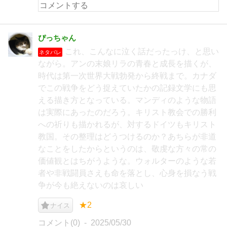
ぴっちゃん
これ、こんなに泣く話だったっけ、と思い
ネタバレ
ながら。アンの末娘リラの青春と成長を描くが、
時代は第一次世界大戦勃発から終戦まで。カナダ
でこの戦争をどう捉えていたかの記録文学にも思
える描き方となっている。マンディのような物語
は実際にあったのだろう。キリスト教会での勝利
への祈りも描かれるが、対するドイツもキリスト
教国。その整理はどうつけるのか？あちらが非道
なことをしたからというのは、敬虔な方々の常の
価値観とはちがうような。ウォルターのような若
者や非戦闘員さえも命を落とし、心身を損なう戦
争が今も絶えないのは哀しい
★2
ナイス
コメント(0)
2025/05/30