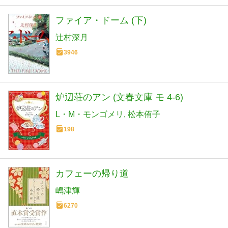
ファイア・ドーム (下)
辻村深月
3946
炉辺荘のアン (文春文庫 モ 4-6)
L・M・モンゴメリ
松本侑子
198
カフェーの帰り道
嶋津輝
6270