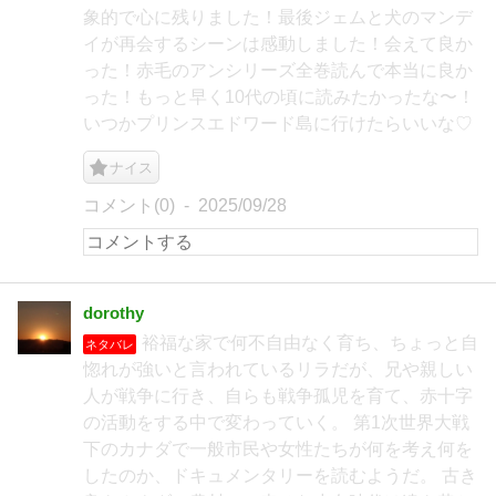
象的で心に残りました！最後ジェムと犬のマンデ
イが再会するシーンは感動しました！会えて良か
った！赤毛のアンシリーズ全巻読んで本当に良か
った！もっと早く10代の頃に読みたかったな〜！
いつかプリンスエドワード島に行けたらいいな♡
ナイス
コメント(0)
2025/09/28
dorothy
裕福な家で何不自由なく育ち、ちょっと自
ネタバレ
惚れが強いと言われているリラだが、兄や親しい
人が戦争に行き、自らも戦争孤児を育て、赤十字
の活動をする中で変わっていく。 第1次世界大戦
下のカナダで一般市民や女性たちが何を考え何を
したのか、ドキュメンタリーを読むようだ。 古き