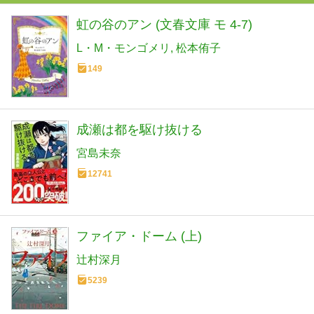
虹の谷のアン (文春文庫 モ 4-7)
L・M・モンゴメリ
松本侑子
149
成瀬は都を駆け抜ける
宮島未奈
12741
ファイア・ドーム (上)
辻村深月
5239