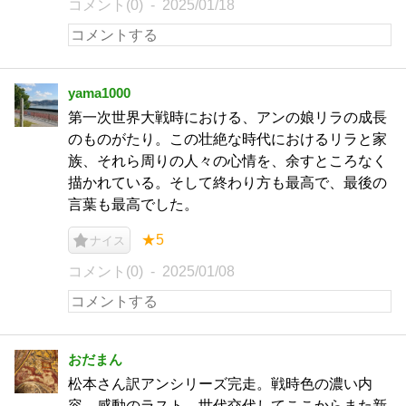
コメント(0)
2025/01/18
yama1000
第一次世界大戦時における、アンの娘リラの成長
のものがたり。この壮絶な時代におけるリラと家
族、それら周りの人々の心情を、余すところなく
描かれている。そして終わり方も最高で、最後の
言葉も最高でした。
★5
ナイス
コメント(0)
2025/01/08
おだまん
松本さん訳アンシリーズ完走。戦時色の濃い内
容。感動のラスト。世代交代してここからまた新