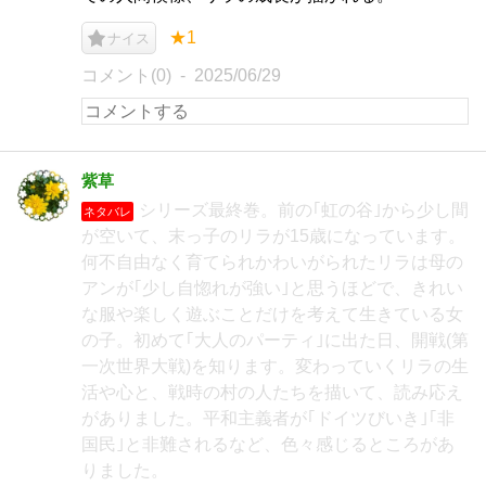
★1
ナイス
コメント(0)
2025/06/29
紫草
シリーズ最終巻。前の｢虹の谷｣から少し間
ネタバレ
が空いて、末っ子のリラが15歳になっています。
何不自由なく育てられかわいがられたリラは母の
アンが｢少し自惚れが強い｣と思うほどで、きれい
な服や楽しく遊ぶことだけを考えて生きている女
の子。初めて｢大人のパーティ｣に出た日、開戦(第
一次世界大戦)を知ります。変わっていくリラの生
活や心と、戦時の村の人たちを描いて、読み応え
がありました。平和主義者が｢ドイツびいき｣｢非
国民｣と非難されるなど、色々感じるところがあ
りました。