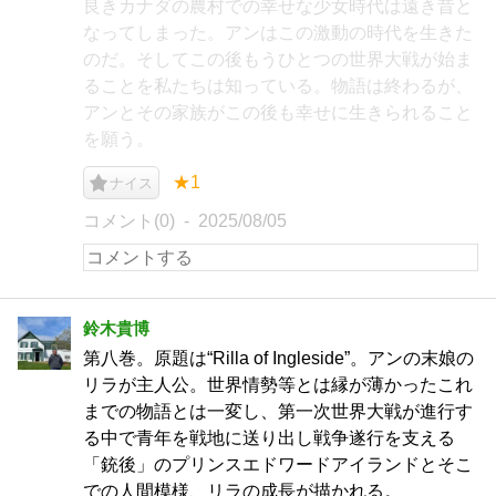
良きカナダの農村での幸せな少女時代は遠き昔と
なってしまった。アンはこの激動の時代を生きた
のだ。そしてこの後もうひとつの世界大戦が始ま
ることを私たちは知っている。物語は終わるが、
アンとその家族がこの後も幸せに生きられること
を願う。
★1
ナイス
コメント(0)
2025/08/05
鈴木貴博
第八巻。原題は“Rilla of Ingleside”。アンの末娘の
リラが主人公。世界情勢等とは縁が薄かったこれ
までの物語とは一変し、第一次世界大戦が進行す
る中で青年を戦地に送り出し戦争遂行を支える
「銃後」のプリンスエドワードアイランドとそこ
での人間模様、リラの成長が描かれる。