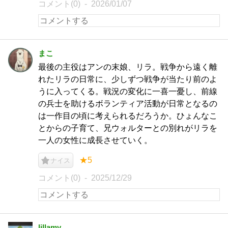
コメント(0)
2026/01/07
まこ
最後の主役はアンの末娘、リラ。戦争から遠く離
れたリラの日常に、少しずつ戦争が当たり前のよ
うに入ってくる。戦況の変化に一喜一憂し、前線
の兵士を助けるボランティア活動が日常となるの
は一作目の頃に考えられるだろうか。ひょんなこ
とからの子育て、兄ウォルターとの別れがリラを
一人の女性に成長させていく。
★5
ナイス
コメント(0)
2025/12/29
lillamy