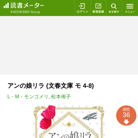
ログイン
新規登録
本を探
アンの娘リラ (文春文庫 モ 4-8)
L・M・モンゴメリ
,
松本侑子
感想
36