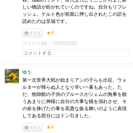
しい物語が紡がれていくのですね。自分もリフレ
ッシュ。ケルト色が前面に押し出されたこの訳を
読めたのは至福です。
★8
ナイス
コメント(0)
2024/12/31
ゆう
第一次世界大戦が始まりアンの子らも出征、ウォ
ルターが帰らぬ人となり辛い一幕もあった。た
だ、牧師館の子供のブルースがジェムの無事を願
うあまりに神様に自分の大事な猫を溺れさせ、そ
の命を捧げたの事を高貴な振る舞いのように表現
してある部分にはドン引きした。
★4
ナイス