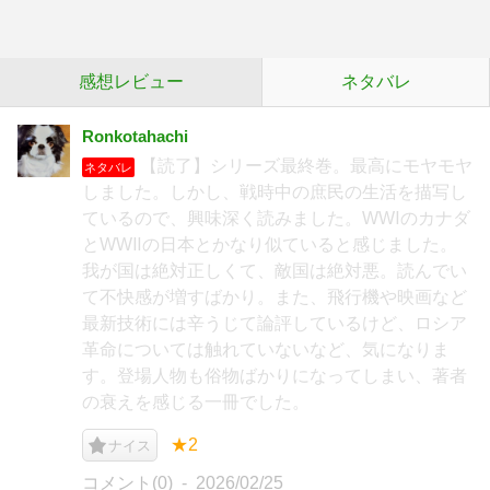
感想レビュー
ネタバレ
Ronkotahachi
【読了】シリーズ最終巻。最高にモヤモヤ
ネタバレ
しました。しかし、戦時中の庶民の生活を描写し
ているので、興味深く読みました。WWⅠのカナダ
とWWⅡの日本とかなり似ていると感じました。
我が国は絶対正しくて、敵国は絶対悪。読んでい
て不快感が増すばかり。また、飛行機や映画など
最新技術には辛うじて論評しているけど、ロシア
革命については触れていないなど、気になりま
す。登場人物も俗物ばかりになってしまい、著者
の衰えを感じる一冊でした。
★2
ナイス
コメント(0)
2026/02/25