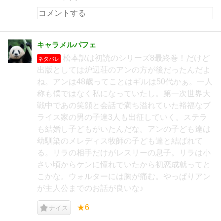
キャラメルパフェ
松本訳は初読のシリーズ8最終巻！だけど
ネタバレ
出版としては炉辺荘のアンの方が後だったんだよ
ね。アンは48歳ってことはギルは50代かぁ。一人
称も僕ではなく私になっていたし。第一次世界大
戦中であの笑顔と会話で満ち溢れていた裕福なブ
ライス家の男の子達3人も出征していく。ステラ
も結婚し子どもがいたんだな。アンの子ども達は
幼馴染のメレディス牧師の子ども達と結ばれて
る。リラの相手だけがレスリーの息子。リラは小
さい頃からケンに憧れていたから初恋成就ってと
こかな。ウォルターには胸が痛む。やっぱりアン
が主人公までのお話が良いな♪
★6
ナイス