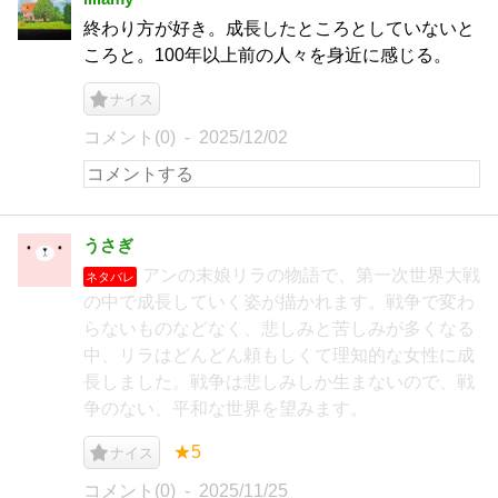
終わり方が好き。成長したところとしていないと
ころと。100年以上前の人々を身近に感じる。
ナイス
コメント(0)
2025/12/02
うさぎ
アンの末娘リラの物語で、第一次世界大戦
ネタバレ
の中で成長していく姿が描かれます。戦争で変わ
らないものなどなく、悲しみと苦しみが多くなる
中、リラはどんどん頼もしくて理知的な女性に成
長しました。戦争は悲しみしか生まないので、戦
争のない、平和な世界を望みます。
★5
ナイス
コメント(0)
2025/11/25