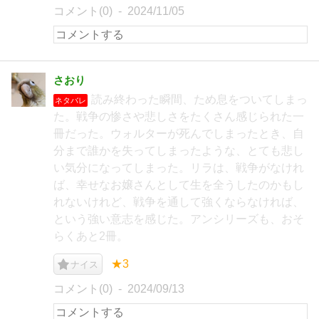
コメント(0)
2024/11/05
さおり
読み終わった瞬間、ため息をついてしまっ
ネタバレ
た。戦争の惨さや悲しさをたくさん感じられた一
冊だった。ウォルターが死んでしまったとき、自
分まで誰かを失ってしまったような、とても悲し
い気分になってしまった。リラは、戦争がなけれ
ば、幸せなお嬢さんとして生を全うしたのかもし
れないけれど、戦争を通して強くならなければ、
という強い意志を感じた。アンシリーズも、おそ
らくあと2冊。
★3
ナイス
コメント(0)
2024/09/13