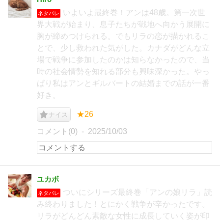
いよいよ最終巻！アンは48歳。第一次世
ネタバレ
界大戦が始まり、息子たちが戦地へ向かう展開に
胸が締めつけられる。でもリラの恋が描かれるこ
とで、少し救われた気がした。カナダがどんな立
場で戦争に参加したのかは知らなかったので、当
時の社会情勢を知れる部分も興味深かった。やっ
ぱり私はアンとギルバートの結婚までの話が一番
好き。
★26
ナイス
コメント(0)
2025/10/03
ユカボ
ついにシリーズ最終巻「アンの娘リラ」読
ネタバレ
み終わりました！とにかく戦争が辛かったです。
リラがどんどん素敵な女性に成長していく姿が印