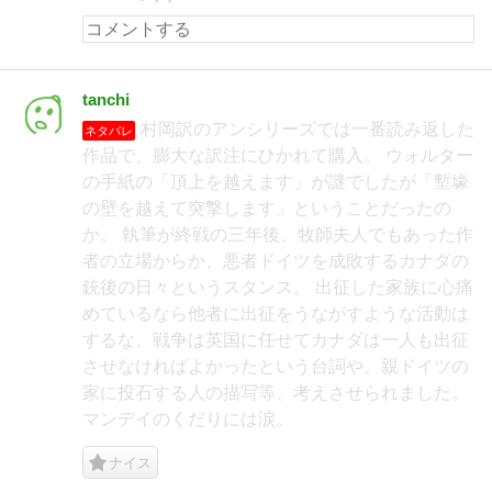
tanchi
村岡訳のアンシリーズでは一番読み返した
ネタバレ
作品で、膨大な訳注にひかれて購入。 ウォルター
の手紙の「頂上を越えます」が謎でしたが「塹壕
の壁を越えて突撃します」ということだったの
か。 執筆が終戦の三年後、牧師夫人でもあった作
者の立場からか、悪者ドイツを成敗するカナダの
銃後の日々というスタンス。 出征した家族に心痛
めているなら他者に出征をうながすような活動は
するな、戦争は英国に任せてカナダは一人も出征
させなければよかったという台詞や、親ドイツの
家に投石する人の描写等、考えさせられました。
マンデイのくだりには涙。
ナイス