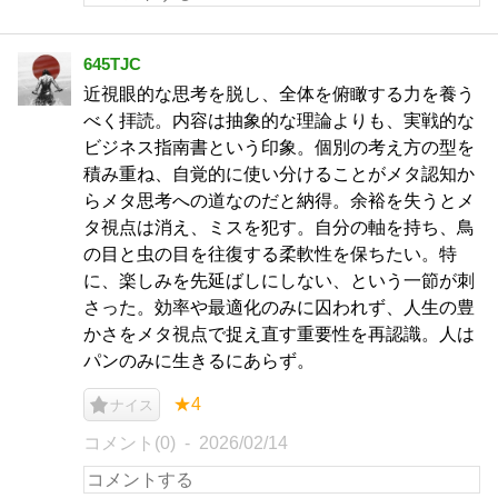
645TJC
近視眼的な思考を脱し、全体を俯瞰する力を養う
べく拝読。内容は抽象的な理論よりも、実戦的な
ビジネス指南書という印象。個別の考え方の型を
積み重ね、自覚的に使い分けることがメタ認知か
らメタ思考への道なのだと納得。余裕を失うとメ
タ視点は消え、ミスを犯す。自分の軸を持ち、鳥
の目と虫の目を往復する柔軟性を保ちたい。特
に、楽しみを先延ばしにしない、という一節が刺
さった。効率や最適化のみに囚われず、人生の豊
かさをメタ視点で捉え直す重要性を再認識。人は
パンのみに生きるにあらず。
★4
ナイス
コメント(0)
2026/02/14