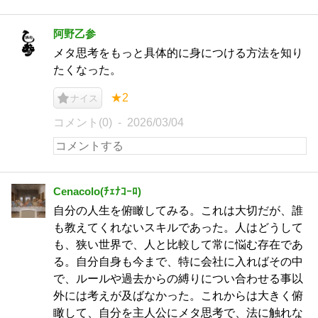
阿野乙参
メタ思考をもっと具体的に身につける方法を知り
たくなった。
★2
ナイス
コメント(0)
2026/03/04
Cenacolo(ﾁｪﾅｺｰﾛ)
自分の人生を俯瞰してみる。これは大切だが、誰
も教えてくれないスキルであった。人はどうして
も、狭い世界で、人と比較して常に悩む存在であ
る。自分自身も今まで、特に会社に入ればその中
で、ルールや過去からの縛りについ合わせる事以
外には考えが及ばなかった。これからは大きく俯
瞰して、自分を主人公にメタ思考で、法に触れな