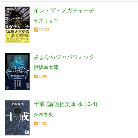
イン・ザ・メガチャーチ
朝井リョウ
22133
さよならジャバウォック
伊坂幸太郎
8396
十戒 (講談社文庫 ゆ 10-4)
夕木春央
4481