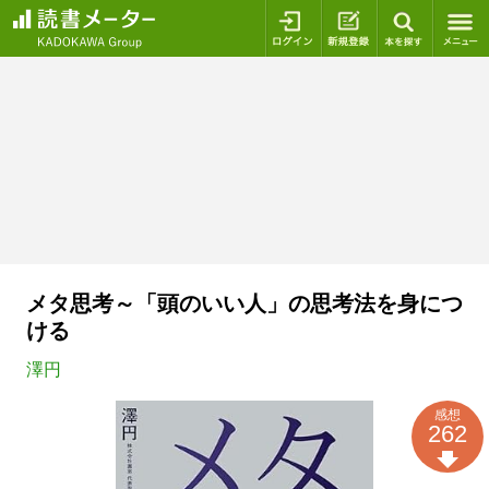
ログイン
新規登録
本を探
メタ思考～「頭のいい人」の思考法を身につ
ける
澤円
感想
262