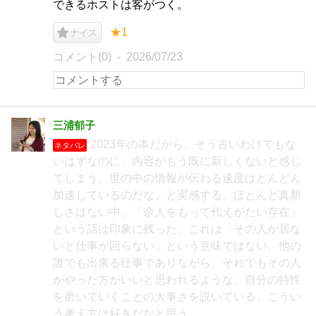
できるホストは客がつく。
★1
ナイス
コメント(0)
2026/07/23
三浦郁子
2023年の本だから、そう古いわけでもな
ネタバレ
いはずなのに、内容がもう既に新しくないと感じ
てしまう。世の中の情報が伝わる速度はどんどん
加速しているのだな、と実感する。ほとんど真新
しさはない中、「余人をもって代えがたい存在」
という話は印象に残った。これは「その人が居な
いと仕事が回らない」という意味ではない。他の
誰でも出来る仕事でありながら、それでもその人
がやった方がいいと思われるような、自分の特性
を磨いていくことの大事さを説いている。こうい
う考え方は好きだなと思う。