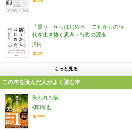
240
「疑う」からはじめる。 これからの時
代を生き抜く思考・行動の源泉
澤円
185
もっと見る
この本を読んだ人がよく読む本
失われた貌
櫻田智也
8889