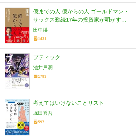
億までの人 億からの人 ゴールドマン・
サックス勤続17年の投資家が明かす
「兆人」のマインド
田中渓
1431
ブティック
池井戸潤
1793
考えてはいけないことリスト
堀田秀吾
597