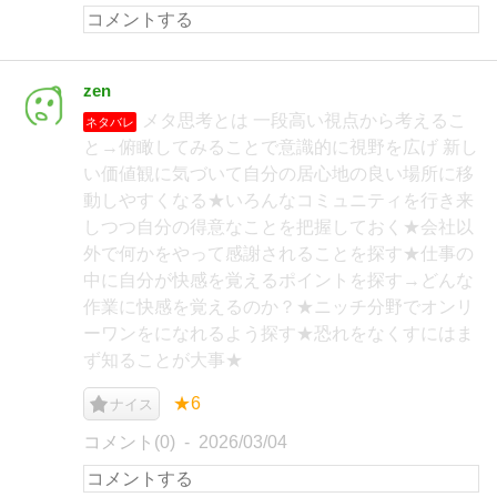
zen
メタ思考とは 一段高い視点から考えるこ
ネタバレ
と→俯瞰してみることで意識的に視野を広げ 新し
い価値観に気づいて自分の居心地の良い場所に移
動しやすくなる★いろんなコミュニティを行き来
しつつ自分の得意なことを把握しておく★会社以
外で何かをやって感謝されることを探す★仕事の
中に自分が快感を覚えるポイントを探す→どんな
作業に快感を覚えるのか？★ニッチ分野でオンリ
ーワンをになれるよう探す★恐れをなくすにはま
ず知ることが大事★
★6
ナイス
コメント(0)
2026/03/04