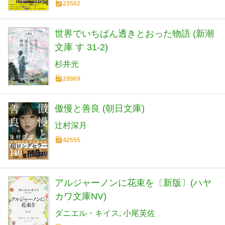
23502
世界でいちばん透きとおった物語 (新潮
文庫 す 31-2)
杉井光
29969
傲慢と善良 (朝日文庫)
辻村深月
42555
アルジャーノンに花束を〔新版〕(ハヤ
カワ文庫NV)
ダニエル・キイス
小尾芙佐