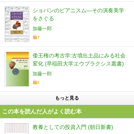
ショパンのピアニスム―その演奏美学
をさぐる
加藤一郎
7
倭王権の考古学:古墳出土品にみる社会
変化 (早稲田大学エウプラクシス叢書)
加藤一郎
6
もっと見る
この本を読んだ人がよく読む本
教養としての投資入門 (朝日新書)