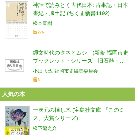
神話で読みとく古代日本: 古事記・日本
書紀・風土記 (ちくま新書1192)
松本直樹
276
縄文時代のタネとムシ (新修 福岡市史
ブックレット・シリーズ 旧石器・縄
文時代)
小畑弘己
福岡市史編集委員会
3
人気の本
一次元の挿し木 (宝島社文庫 『このミ
ス』大賞シリーズ)
松下龍之介