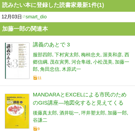
読みたい本に登録した読書家最新1件(1)
12月03日
smart_dio
加藤一郎の関連本
講義のあとで 3
服部四郎
下村寅太郎
梅棹忠夫
渥美和彦
西
郷信綱
茂在寅男
河合隼雄
小松茂美
加藤一
郎
角田忠信
木原武一
11
MANDARAとEXCELによる市民のため
のGIS講座―地図化すると見えてくる
後藤真太郎
酒井聡一
坪井塑太郎
加藤一郎
谷謙二
9