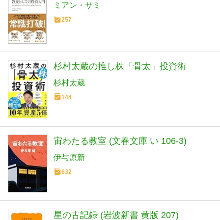
ミアン・サミ
257
杉村太蔵の推し株「骨太」投資術
杉村太蔵
144
宙わたる教室 (文春文庫 い 106-3)
伊与原新
632
星の古記録 (岩波新書 黄版 207)