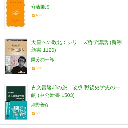
斉藤国治
409
天皇への敗北：シリーズ哲学講話 (新潮
新書 1120)
國分功一郎
306
古文書返却の旅 改版-戦後史学史の一
齣 (中公新書 1503)
網野善彦
50