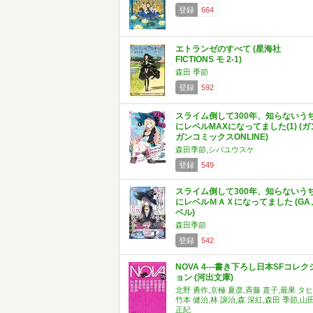
登録
664
エトランゼのすべて (星海社
FICTIONS モ 2-1)
森田 季節
登録
592
スライム倒して300年、知らないう
にレベルMAXになってました(1) (ガ
ガンコミックスONLINE)
森田季節,シバユウスケ
登録
549
スライム倒して300年、知らないう
にレベルＭＡＸになってました (GA
ベル)
森田季節
登録
542
NOVA 4---書き下ろし日本SFコレク
ョン (河出文庫)
北野 勇作,京極 夏彦,斉藤 直子,最果 タヒ
竹本 健治,林 譲治,森 深紅,森田 季節,山
正紀