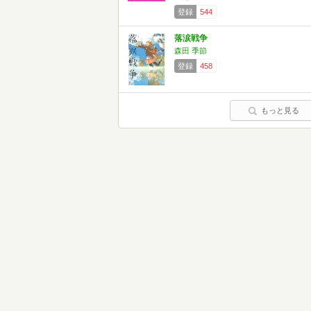
登録
544
落涙戦争
森田 季節
登録
458
もっと見る