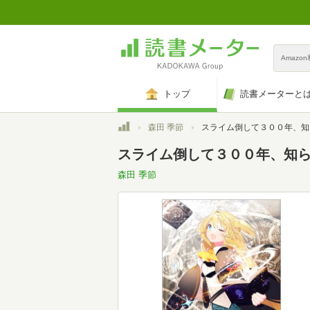
Amazo
トップ
読書メーターと
トップ
森田 季節
スライム倒して３００年、知らないうちにレベルＭＡＸになってました２４
スライム倒して３００年、知らない
森田 季節