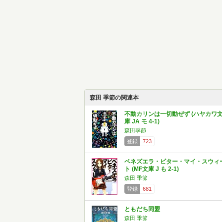
森田 季節の関連本
不動カリンは一切動ぜず (ハヤカワ
庫 JA モ 4-1)
森田季節
登録
723
ベネズエラ・ビター・マイ・スウィ
ト (MF文庫 J も 2-1)
森田 季節
登録
681
ともだち同盟
森田 季節