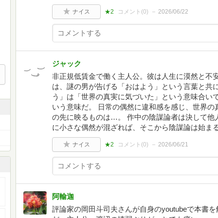
ナイス
★2
コメント(
0
)
2026/06/22
ジャック
非正規低賃金で働く主人公。彼は人生に漠然と不
は、謎の男が告げる「おはよう」という言葉と共に
う」は「世界の真実に気づいた」という意味合い
いう意味だ。 日常の偶然に違和感を感じ、世界の
の先に映るものは…。 作中の陰謀論者は決して他
に小さな偶然が混ざれば、そこから陰謀論は始ま
ナイス
★2
コメント(
0
)
2026/06/21
阿輸迦
評論家の岡田斗司夫さんが自身のyoutubeで本