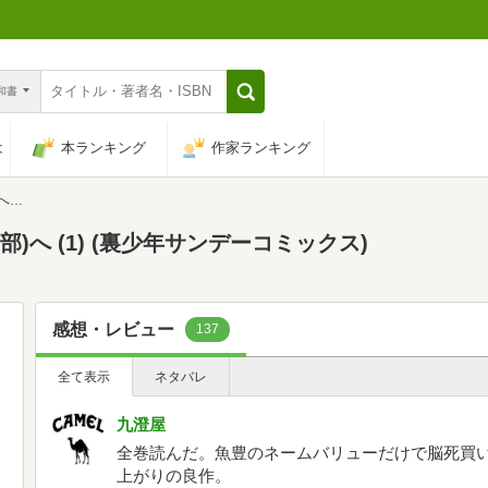
n和書
は
本ランキング
作家ランキング
ス)
部)へ (1) (裏少年サンデーコミックス)
感想・レビュー
137
全て表示
ネタバレ
九澄屋
全巻読んだ。魚豊のネームバリューだけで脳死買
上がりの良作。