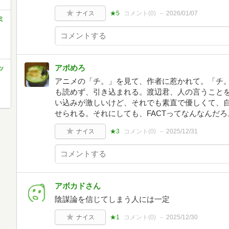
ナイス
★5
コメント(
0
)
2026/01/07
ミ
アポめろ
ッ
アニメの「チ。」を見て、作者に惹かれて。「チ
も読めず、引き込まれる。渡辺君、人の言うこと
い込みが激しいけど、それでも素直で優しくて、
せられる。それにしても、FACTってなんなんだ
ナイス
★3
コメント(
0
)
2025/12/31
アボカドさん
陰謀論を信じてしまう人には一定
ナイス
★1
コメント(
0
)
2025/12/30