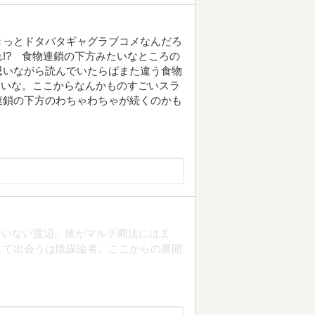
きっとドタバタギャグラブコメなんだろ
!? 食物連鎖の下方みたいなところの
思いながら読んでいたらばまた違う食物
たいな。ここからなんかものすごいスラ
連鎖の下方のわちゃわちゃが続くのかも
！
ていない渡辺。彼がマルチ商法にはま
して出会うは陰謀論者。ここからの展開