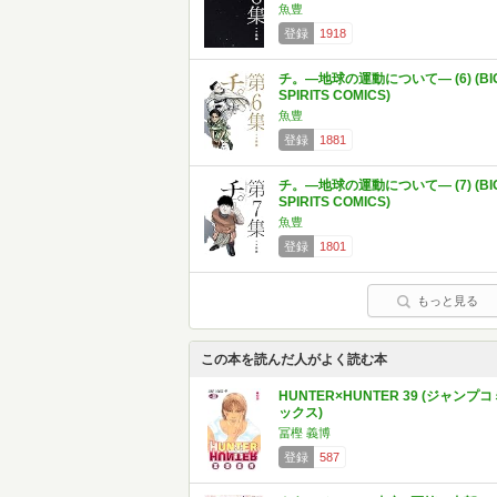
魚豊
登録
1918
チ。―地球の運動について― (6) (BI
SPIRITS COMICS)
魚豊
登録
1881
チ。―地球の運動について― (7) (BI
SPIRITS COMICS)
魚豊
登録
1801
もっと見る
この本を読んだ人がよく読む本
HUNTER×HUNTER 39 (ジャンプコ
ックス)
冨樫 義博
登録
587