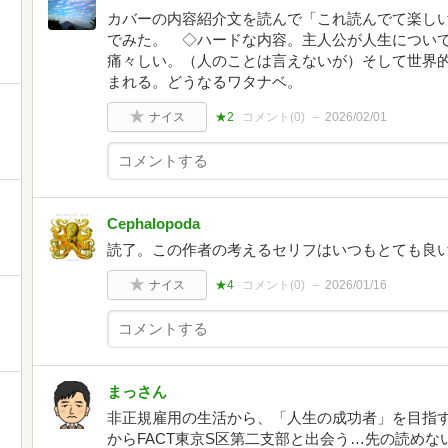
カバーの内容紹介文を読んで「これ読んでて楽し
でみた。 ◇ハードな内容。主人公が人生につい
痛々しい。（人のことは言えないが）そして世界
まれる。どうなるワタナベ。
ナイス
★2
コメント(
0
)
2026/02/01
Cephalopoda
読了。この作者の考えるセリフはいつもとても良
ナイス
★4
コメント(
0
)
2026/01/16
まっさん
非正規雇用の生活から、「人生の成功者」を目指
からFACT東京S区第二支部と出会う…先の読め