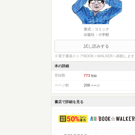
形式：コミック
出版社：小学館
試し読みする
※電子書籍ストアBOOK☆WALKERへ移動します
本の詳細
登録数
773
登録
ページ数
208
ページ
書店で詳細を見る