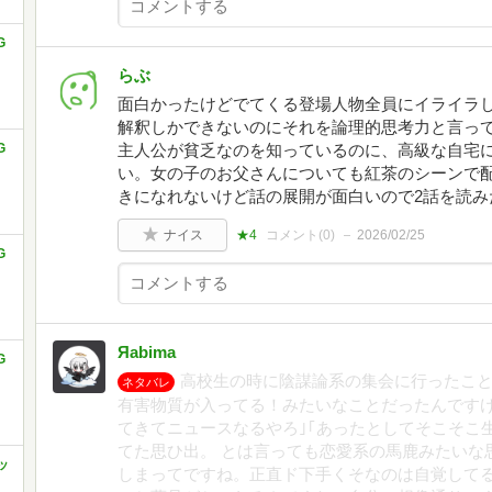
G
らぶ
面白かったけどでてくる登場人物全員にイライラし
解釈しかできないのにそれを論理的思考力と言って
G
主人公が貧乏なのを知っているのに、高級な自宅
い。女の子のお父さんについても紅茶のシーンで配
きになれないけど話の展開が面白いので2話を読み
ナイス
★4
コメント(
0
)
2026/02/25
G
Яabima
G
高校生の時に陰謀論系の集会に行ったこ
ネタバレ
有害物質が入ってる！みたいなことだったんですけ
てきてニュースなるやろ｣｢あったとしてそこそこ
てた思ひ出。 とは言っても恋愛系の馬鹿みたいな
ッ
しまってですね。正直ド下手くそなのは自覚してる