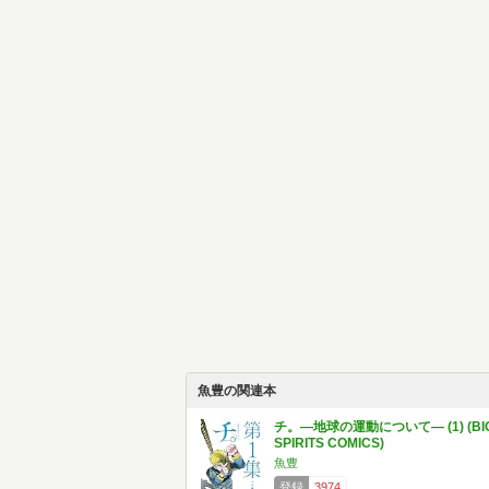
魚豊の関連本
チ。―地球の運動について― (1) (BI
SPIRITS COMICS)
魚豊
登録
3974