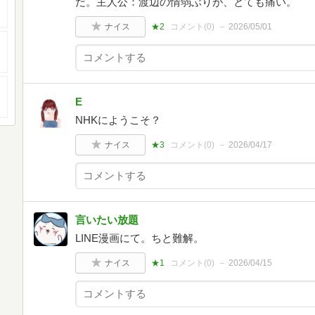
だ。主人公：渡辺の情弱ぶりが、とても痛い。
ナイス
★2
コメント(
0
)
2026/05/01
E
NHKにようこそ？
ナイス
★3
コメント(
0
)
2026/04/17
言いたい放題
LINE漫画にて。ちと難解。
ナイス
★1
コメント(
0
)
2026/04/15