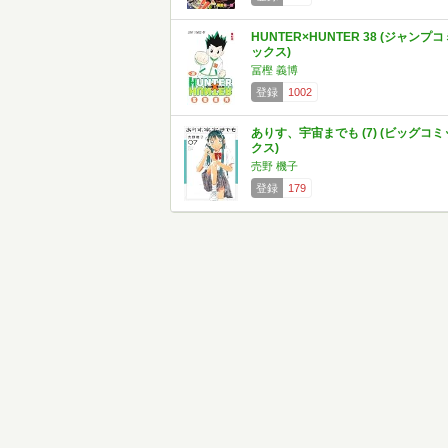
HUNTER×HUNTER 38 (ジャンプコ
ックス)
冨樫 義博
登録
1002
ありす、宇宙までも (7) (ビッグコミ
クス)
売野 機子
登録
179