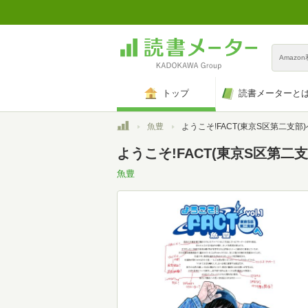
Amazo
トップ
読書メーターと
トップ
魚豊
ようこそ!FACT(東京S区第二支部)へ (1) (裏少年サンデーコミック
ようこそ!FACT(東京S区第二支
魚豊