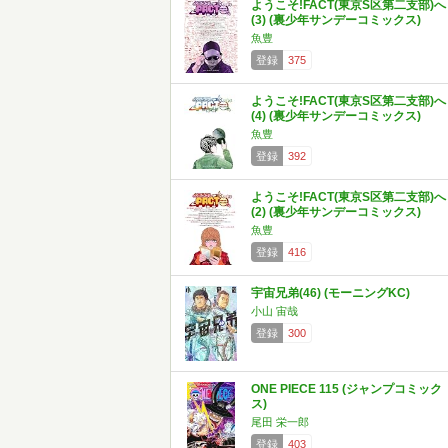
ようこそ!FACT(東京S区第二支部)へ
(3) (裏少年サンデーコミックス)
魚豊
登録
375
ようこそ!FACT(東京S区第二支部)へ
(4) (裏少年サンデーコミックス)
魚豊
登録
392
ようこそ!FACT(東京S区第二支部)へ
(2) (裏少年サンデーコミックス)
魚豊
登録
416
宇宙兄弟(46) (モーニングKC)
小山 宙哉
登録
300
ONE PIECE 115 (ジャンプコミック
ス)
尾田 栄一郎
登録
403