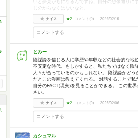
いと夢見がちになるんですね。自分の想像通りに
じ分からなくはないなと。
ナイス
★2
コメント(
0
)
2026/02/19
G
とみー
G
陰謀論を信じる人に学歴や年収などの社会的な地位
不安定な時代、もしかすると、私たちではなく陰
人々が合っているのかもしれない。 陰謀論かどう
だとこの漫画は教えてくれる。 対話することで私た
自分のFACT(現実)を見ることができる。 この世
さい。
ナイス
★2
コメント(
0
)
2026/02/06
ミ
カシュマル