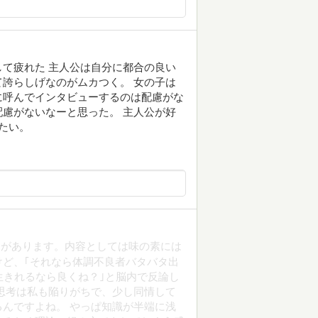
て疲れた 主人公は自分に都合の良い
誇らしげなのがムカつく。 女の子は
に呼んでインタビューするのは配慮がな
慮がないなーと思った。 主人公が好
たい。
とがあります。内容としては味の素には
ど、｢それなら体調不良者バタバタ出
生きれるなら良くね？｣と脳内で反論し
思考は私も陥りがちで、少し同情して
んですよね。 やっぱ知識が半端に浅