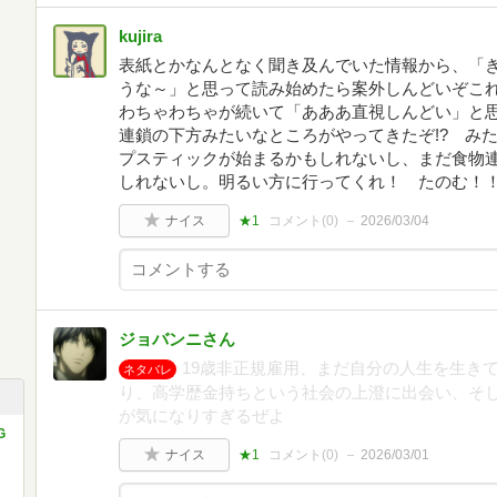
kujira
表紙とかなんとなく聞き及んでいた情報から、「
うな～」と思って読み始めたら案外しんどいぞこれ
わちゃわちゃが続いて「あああ直視しんどい」と
連鎖の下方みたいなところがやってきたぞ!? み
プスティックが始まるかもしれないし、まだ食物
しれないし。明るい方に行ってくれ！ たのむ！
ナイス
★1
コメント(
0
)
2026/03/04
ジョバンニさん
19歳非正規雇用、まだ自分の人生を生き
ネタバレ
り、高学歴金持ちという社会の上澄に出会い、そ
が気になりすぎるぜよ
G
ナイス
★1
コメント(
0
)
2026/03/01