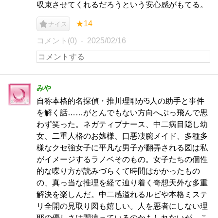
収束させてくれるだろうという安心感がもてる。
★14
ナイス
コメント(0)
2025/02/16
みや
自称本格的名探偵・推川理耶が5人の助手と事件
を解く話……がとんでもない方向へぶっ飛んで思
わず笑った。ネガティブナース、中二病目隠し幼
女、二重人格のお嬢様、口悪凄腕メイド、多種多
様なクセ強女子に平凡な男子が翻弄される図は私
がイメージするラノベそのもの。女子たちの個性
的な喋り方が読みづらくて時間はかかったもの
の、真っ当な推理を経て辿り着く奇想天外な多重
解決を楽しんだ。中二感溢れるルビや本格ミステ
リ全開の見取り図も嬉しい。人を悪者にしない理
耶の優しさは間違っているのかもしれないが、こ