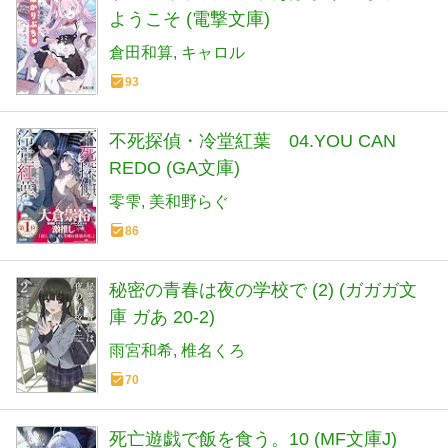
ようこそ (電撃文庫)
倉田和算
キャロル
93
不死探偵・冷堂紅葉 04.YOU CAN
REDO (GA文庫)
零雫
美和野らぐ
86
秘密の青春は夜の学校で (2) (ガガガ文
庫 ガあ 20-2)
雨宮和希
椎名くろ
70
死亡遊戯で飯を食う。10 (MF文庫J)