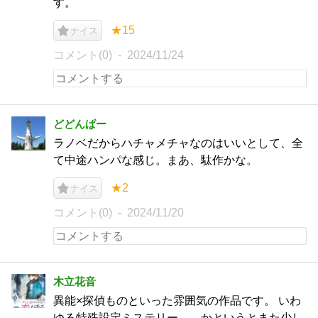
す。
★15
ナイス
コメント(0)
2024/11/24
どどんぱー
ラノベだからハチャメチャなのはいいとして、全
て中途ハンパな感じ。まあ、駄作かな。
★2
ナイス
コメント(0)
2024/11/20
木立花音
異能×探偵ものといった雰囲気の作品です。 いわ
ゆる特殊設定ミステリー……かというとまた少し