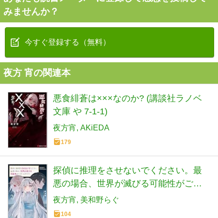
みませんか？
今すぐ登録する（無料）
夜方 宵の関連本
悪食緋蒼は×××なのか? (講談社ラノベ
文庫 や 7-1-1)
夜方宵
AKiEDA
179
探偵に推理をさせないでください。最
悪の場合、世界が滅びる可能性がござ
いますので。2 (MF文庫J)
夜方宵
美和野らぐ
104