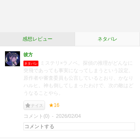
感想レビュー
ネタバレ
彼方
ミステリ×ラノベ。探偵の推理がどんなに
ネタバレ
突飛であっても事実になってしまうという設定。
原作者や審査委員も公言しているとおり、かなり
ハルヒ。神も倒してしまったわけで、次の敵はど
うなることやら。
★16
ナイス
コメント(0)
2026/02/04