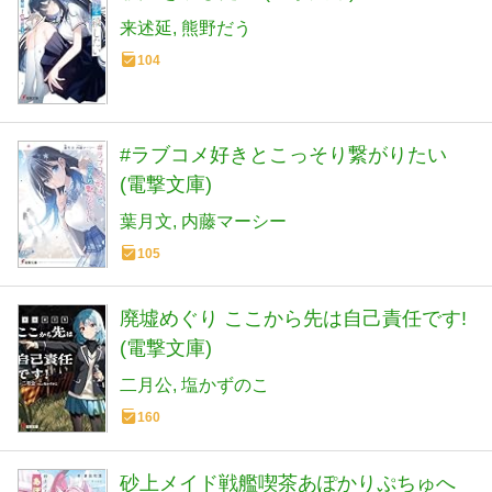
来述延
熊野だう
104
#ラブコメ好きとこっそり繋がりたい
(電撃文庫)
葉月文
内藤マーシー
105
廃墟めぐり ここから先は自己責任です!
(電撃文庫)
二月公
塩かずのこ
160
砂上メイド戦艦喫茶あぽかりぷちゅへ