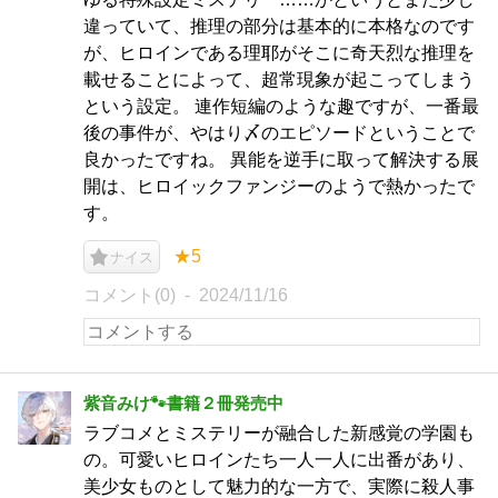
違っていて、推理の部分は基本的に本格なのです
が、ヒロインである理耶がそこに奇天烈な推理を
載せることによって、超常現象が起こってしまう
という設定。 連作短編のような趣ですが、一番最
後の事件が、やはり〆のエピソードということで
良かったですね。 異能を逆手に取って解決する展
開は、ヒロイックファンジーのようで熱かったで
す。
★5
ナイス
コメント(0)
2024/11/16
紫音みけ🐾書籍２冊発売中
ラブコメとミステリーが融合した新感覚の学園も
の。可愛いヒロインたち一人一人に出番があり、
美少女ものとして魅力的な一方で、実際に殺人事