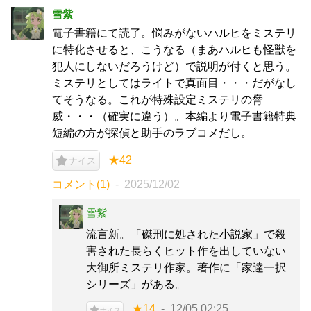
雪紫
電子書籍にて読了。悩みがないハルヒをミステリ
に特化させると、こうなる（まあハルヒも怪獣を
犯人にしないだろうけど）で説明が付くと思う。
ミステリとしてはライトで真面目・・・だがなし
てそうなる。これが特殊設定ミステリの脅
威・・・（確実に違う）。本編より電子書籍特典
短編の方が探偵と助手のラブコメだし。
★42
ナイス
コメント(1)
2025/12/02
雪紫
流言新。「磔刑に処された小説家」で殺
害された長らくヒット作を出していない
大御所ミステリ作家。著作に「家達一択
シリーズ」がある。
★14
12/05 02:25
ナイス