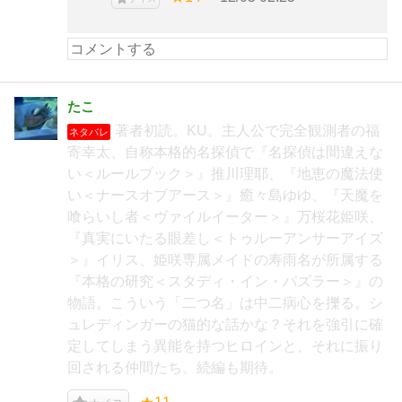
たこ
著者初読。KU。主人公で完全観測者の福
ネタバレ
寄幸太、自称本格的名探偵で『名探偵は間違えな
い＜ルールブック＞』推川理耶、『地恵の魔法使
い＜ナースオブアース＞』癒々島ゆゆ、『天魔を
喰らいし者＜ヴァイルイーター＞』万桜花姫咲、
『真実にいたる眼差し＜トゥルーアンサーアイズ
＞』イリス、姫咲専属メイドの寿雨名が所属する
『本格の研究＜スタディ・イン・パズラー＞』の
物語。こういう「二つ名」は中二病心を擽る。シ
ュレディンガーの猫的な話かな？それを強引に確
定してしまう異能を持つヒロインと、それに振り
回される仲間たち。続編も期待。