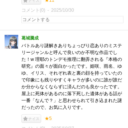
★11
ナイス
コメント(0)
2025/10/30
葛城騰成
バトルあり謎解きありちょっぴり恋ありのミステ
リージャンルと呼んで良いのか不明な作品でし
た！w 理耶のトンデモ推理に翻弄される『本格の
研究』の面々が面白かったです。姫咲、雨名、ゆ
ゆ、イリス、それぞれ表と裏の顔を持っていたの
で印象にも残りやすくキャラが多いのに誰が誰だ
か分からなくならずに済んだのも良かったです。
屋上に死体があるのに落下死した遺体がある話が
一番「なんで？」と思わせられて引き込まれた謎
だったので、お気に入りです。
★5
ナイス