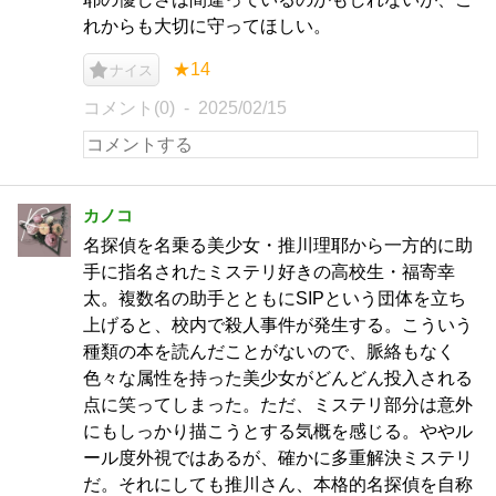
れからも大切に守ってほしい。
★14
ナイス
コメント(0)
2025/02/15
カノコ
名探偵を名乗る美少女・推川理耶から一方的に助
手に指名されたミステリ好きの高校生・福寄幸
太。複数名の助手とともにSIPという団体を立ち
上げると、校内で殺人事件が発生する。こういう
種類の本を読んだことがないので、脈絡もなく
色々な属性を持った美少女がどんどん投入される
点に笑ってしまった。ただ、ミステリ部分は意外
にもしっかり描こうとする気概を感じる。ややル
ール度外視ではあるが、確かに多重解決ミステリ
だ。それにしても推川さん、本格的名探偵を自称