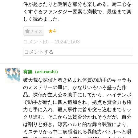
件が起きたりと謎解き部分も楽しめる。厨二心を
くすぐるファンタジー要素も満載で、最後まで楽
しく読めました。
★4
ナイス
コメント(0)
2024/11/03
有無（ari-nashi）
破天荒な探偵と巻き込まれ体質の助手のキャラも
のミステリーの皿に、かなりいろいろ盛った作
品。探偵が主人公を助手にしてから、ハイテンポ
で助手が新たに四人追加され、拠点も資金力も権
力も手に入れ、殺人事件に首を突っ込むまでサッ
クリ進む。そこからは賛否分かれそうだが、自分
は割りと好き。涼宮ハルヒ的な舞台装置により、
ミステリから中二病感溢れる異能力バトルへと瞬