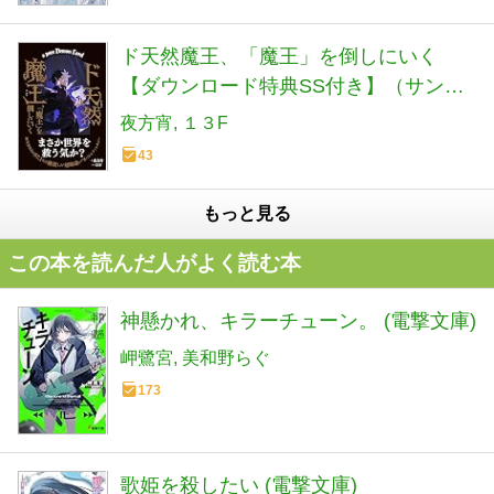
ド天然魔王、「魔王」を倒しにいく
【ダウンロード特典SS付き】（サンク
チュアリ出版）
夜方宵
１３F
43
もっと見る
この本を読んだ人がよく読む本
神懸かれ、キラーチューン。 (電撃文庫)
岬鷺宮
美和野らぐ
173
歌姫を殺したい (電撃文庫)