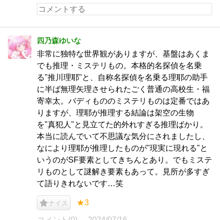
四乃森ゆいな
非常に独特な世界観がありますが、基盤はあくま
でも推理・ミステリもの。本格的名探偵を名乗
る"推川理耶"と、自称名探偵を名乗る理耶の助手
に半ば無理矢理させられたごく普通の高校生・福
寄幸太。バディもののミステリものは定番ではあ
りますが、理耶が推理する結論は架空の生物
を"真犯人"と見立てた的外れすぎる推理ばかり。
本当に読んでいて不思議な気分にされましたし、
なにより理耶が推理したものが"現実に現れる"と
いうのがSF要素としてきちんとあり。でもミステ
リものとして謎解き要素もあって。見所が多すぎ
て語りきれないです…笑
★3
ナイス
コメント(0)
2024/07/16