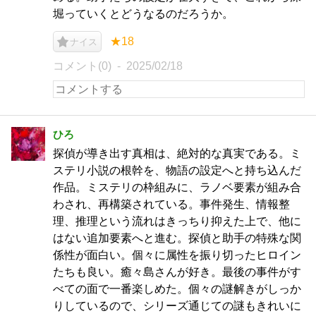
堀っていくとどうなるのだろうか。
★18
ナイス
コメント(0)
2025/02/18
ひろ
探偵が導き出す真相は、絶対的な真実である。ミ
ステリ小説の根幹を、物語の設定へと持ち込んだ
作品。ミステリの枠組みに、ラノベ要素が組み合
わされ、再構築されている。事件発生、情報整
理、推理という流れはきっちり抑えた上で、他に
はない追加要素へと進む。探偵と助手の特殊な関
係性が面白い。個々に属性を振り切ったヒロイン
たちも良い。癒々島さんが好き。最後の事件がす
べての面で一番楽しめた。個々の謎解きがしっか
りしているので、シリーズ通じての謎もきれいに