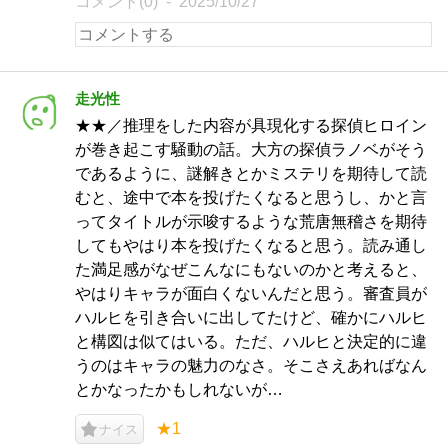
コメント(0)
2025/10/27
走光性
★★／推理をした内容が具現化する探偵ヒロイン
が巻き起こす騒動の話。大方の探偵ラノベがそう
であるように、謎解きとかミステリを期待して読
むと、途中で本を投げたくなると思うし、かと言
ってタイトルが示唆するような荒唐無稽さを期待
してもやはり本を投げたくなると思う。読み通し
た満足感がなぜこんなにもないのかと考えると、
やはりキャラが面白くないんだと思う。審査員が
ハルヒを引き合いに出してたけど、確かにハルヒ
と構図は似てはいる。ただ、ハルヒと決定的に違
うのはキャラの魅力のなさ。そこさえあればなん
とかなったかもしれないが…
★1
ナイス