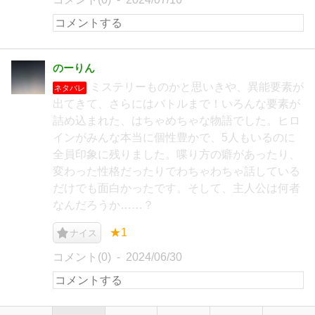
のーりん
ミステリーものかと思いきや、異能要素が
ネタバレ
出てきて、さらにはバトルまで！いろんな要素が
詰め込まれた、はちゃめちゃな物語でした。ヒロ
インがみんな本当に個性豊かで、5人もいるのに
全員印象に残りました。喋り方の癖があったり、
変わった性格だったりでわちゃわちゃ話している
だけでも面白かったです。そして、主人公は何者
なんだろうか……？
★1
ナイス
コメント(0)
2024/06/30