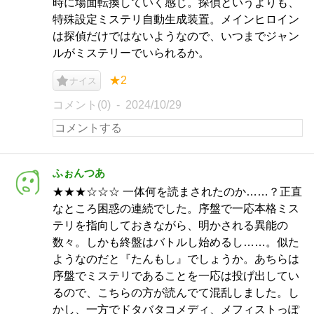
時に場面転換していく感じ。探偵というよりも、
特殊設定ミステリ自動生成装置。メインヒロイン
は探偵だけではないようなので、いつまでジャン
ルがミステリーでいられるか。
★2
ナイス
コメント(0)
2024/10/29
ふぉんつあ
★★★☆☆☆ 一体何を読まされたのか……？正直
なところ困惑の連続でした。序盤で一応本格ミス
テリを指向しておきながら、明かされる異能の
数々。しかも終盤はバトルし始めるし……。似た
ようなのだと『たんもし』でしょうか。あちらは
序盤でミステリであることを一応は投げ出してい
るので、こちらの方が読んでて混乱しました。し
かし、一方でドタバタコメディ、メフィストっぽ