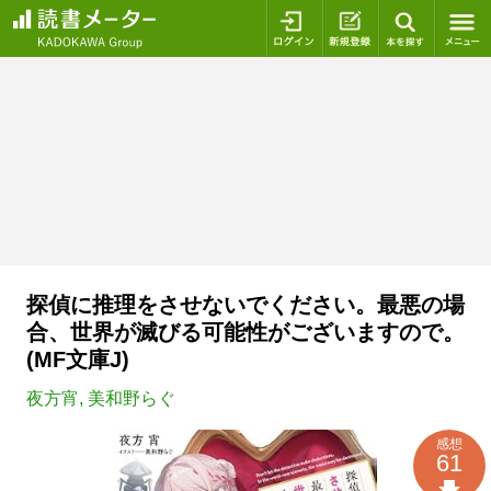
ログイン
新規登録
本を探
探偵に推理をさせないでください。最悪の場
合、世界が滅びる可能性がございますので。
(MF文庫J)
夜方宵
,
美和野らぐ
感想
61