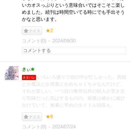
いカオスっぷりという意味合いではそこそこ楽し
めました。続刊は時間空いてる時にでも手出そう
かなと思います。
★2
ナイス
コメント(0)
2024/09/30
きぃ✬
いろいろ盛りで頭の中が忙しかった。異能
ネタバレ
とか魔法とか異形とかめちゃくちゃなんだけど、
それが楽しい。一つ目の事件以外の犯人が置き去
り気味だった気はするものの。最後は確かに滅び
かけていて、無事に早めのタイトル回収も。
★6
ナイス
コメント(0)
2024/07/24