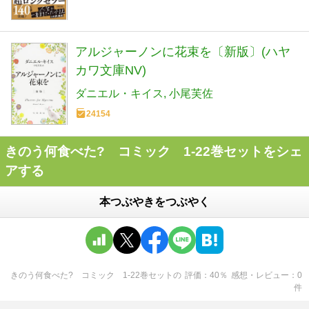
アルジャーノンに花束を〔新版〕(ハヤ
カワ文庫NV)
ダニエル・キイス
小尾芙佐
24154
きのう何食べた? コミック 1-22巻セットをシェ
アする
本つぶやきをつぶやく
きのう何食べた? コミック 1-22巻セット
の
評価
40
％
感想・レビュー
0
件