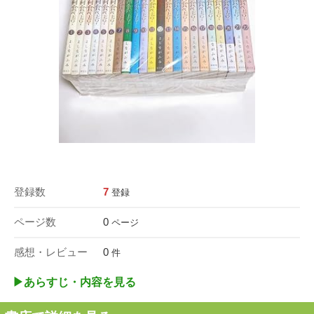
登録数
7
登録
ページ数
0
ページ
感想・レビュー
0
件
▶︎あらすじ・内容を見る