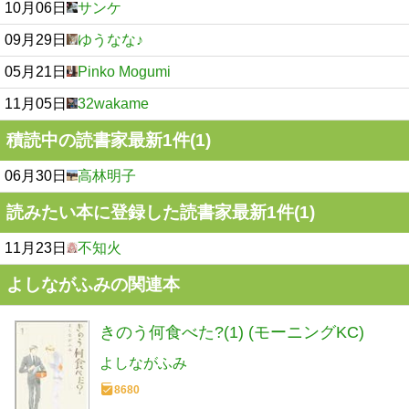
10月06日
サンケ
09月29日
ゆうなな♪
05月21日
Pinko Mogumi
11月05日
32wakame
積読中の読書家最新1件(1)
06月30日
高林明子
読みたい本に登録した読書家最新1件(1)
11月23日
不知火
よしながふみの関連本
きのう何食べた?(1) (モーニングKC)
よしながふみ
8680