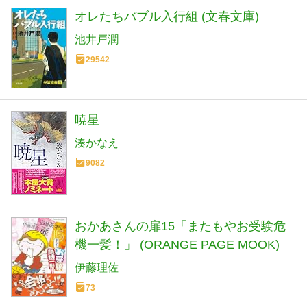
オレたちバブル入行組 (文春文庫)
池井戸潤
29542
暁星
湊かなえ
9082
おかあさんの扉15「またもやお受験危
機一髪！」 (ORANGE PAGE MOOK)
伊藤理佐
73