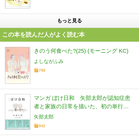
もっと見る
この本を読んだ人がよく読む本
きのう何食べた?(25) (モーニング KC)
よしながふみ
798
マンガ ぼけ日和 矢部太郎が認知症患
者と家族の日常を描いた、初の単行本
書下ろし作品！
矢部太郎
942