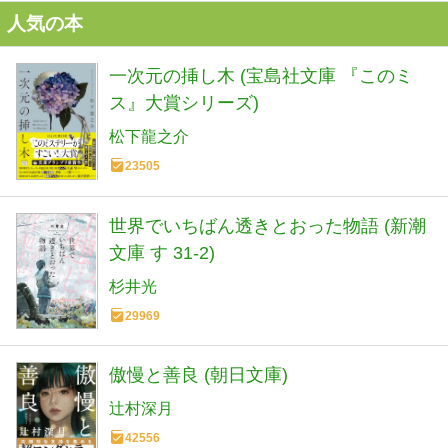
人気の本
一次元の挿し木 (宝島社文庫 『このミ
ス』大賞シリーズ)
松下龍之介
23505
世界でいちばん透きとおった物語 (新潮
文庫 す 31-2)
杉井光
29969
傲慢と善良 (朝日文庫)
辻村深月
42556