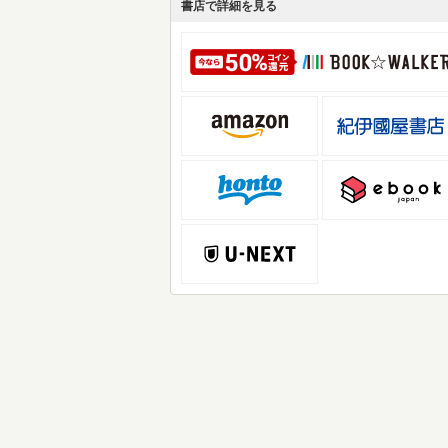
書店で詳細を見る