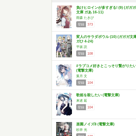
負けヒロインが多すぎる! (9) (ガガガ
文庫 ガあ 16-11)
雨森 たきび
登録
373
変人のサラダボウル (10) (ガガガ文
ガひ 4-24)
平坂 読
登録
108
#ラブコメ好きとこっそり繋がりた
(電撃文庫)
葉月 文
登録
104
歌姫を殺したい (電撃文庫)
来述 延
登録
104
楽園ノイズ8 (電撃文庫)
杉井 光