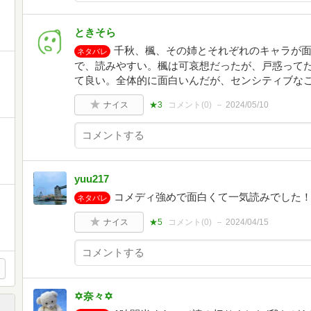
ときそら
千秋、楓、その姉とそれぞれのキャラが
ネタバレ
で、読みやすい。楓は可哀想だったが、戸惑って
て良い。全体的に面白いんだが、センシティブな
ナイス
★3
コメント(
0
)
2024/05/10
yuu217
コメディ強めで面白くて一気読みでした
ネタバレ
ナイス
★5
コメント(
0
)
2024/04/15
✡奈々✡