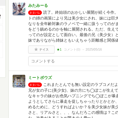
みたみーる
読了。終始頭のおかしい展開が続く今作
ネタバレ
トの姉の画策により兄は美少女にされ、妹には巨大
なりを全年齢対象のラノベで一緒に扱うってのが
をどう鎮めるのかを軸に展開される。ただ、生え
ってのが設定として面白い。最後の兄（美少女）
妹でありながら姉妹ともいえちゃう距離感と関係
ナイス
★1
コメント(
0
)
2025/05/16
ミートボウズ
これまたとんでも無い設定のラブコメだ
ネタバレ
兄が女の子に(美少女)、妹の方にち◯ぽこが生えて
なキャラの妹がお色気ハプニングでち◯ぽこが暴
ようとしてさらに暴走を促しちゃったりとかとか
めるために、どうすればよいか？を美少女妹が美少
さと、リアルさと、、、なんだろこの感情は？こ
な…次巻があることが驚きの１冊w！