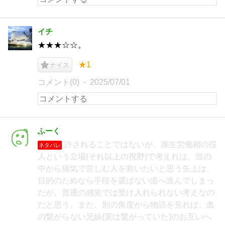
イチ
★★★☆☆。
★1
ナイス
コメント(0)
2025/07/01
ふーく
許されることではないが、厚生労働相の役
ネタバレ
人という立場(それ以上の視野)で考えれは、世の
中から病気で苦しむ人を救いたいと思う矢上は、
目的のためなら手段を選ばない道へ進んでしまっ
たが、普通の感覚では受け入れられない考えなの
だと思う。また、別の角度から物語を見れば、血
の繋がらない兄妹(実は繋がっていた)のお互いへ