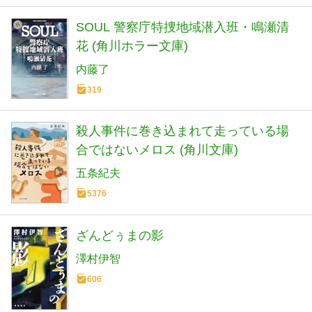
SOUL 警察庁特捜地域潜入班・鳴瀬清
花 (角川ホラー文庫)
内藤了
319
殺人事件に巻き込まれて走っている場
合ではないメロス (角川文庫)
五条紀夫
5376
ざんどぅまの影
澤村伊智
606