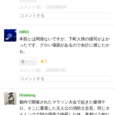
コメント(0)
2025/08/24
HIRO
本筋とは関係ないですが、下町人情の描写がよか
ったです、グロい場面があるので余計に感じたか
も。
★3
ナイス
コメント(0)
2025/07/31
H!deking
都内で開催されたマラソン大会で起きた爆弾テ
ロ。そこに遭遇した主人公の消防士圭吾。同じタ
イミングで別の場所で病死した妹。真相は？的な