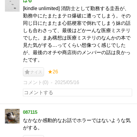
はる
[kindle unlimited] 消防士として勤務する圭吾が、
勤務中にたまたまテロ爆破に遭ってしまう。その
同じ日にたまたま心筋梗塞で倒れてしまう妹の話
しも合わさって、最後はどかーんな医療ミステリ
でした。まあ構想は医療ミステリのなんかの本で
見た気がする…ってくらい想像つく感じでした
が、最後のオチや商店街のメンバーの話は良かっ
たです。
★26
ナイス
コメント(0)
2025/05/16
087115
なかなか感動的なお話でホラーではないような気
がする。