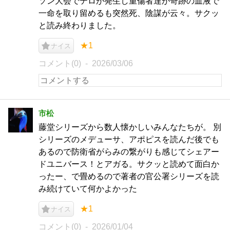
ソン大会でテロが発生し重傷者達が奇跡の血液で
一命を取り留めるも突然死、陰謀が云々。サクッ
と読み終わりました。
★1
ナイス
コメント(0)
2026/03/06
市松
藤堂シリーズから数人懐かしいみんなたちが。 別
シリーズのメデューサ、アポピスを読んだ後でも
あるので防衛省がらみの繋がりも感じてシェアー
ドユニバース！とアガる。サクッと読めて面白か
ったー、で畳めるので著者の官公署シリーズを読
み続けていて何かよかった
★1
ナイス
コメント(0)
2026/01/04