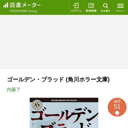
ログイン
新規登録
本を探
ゴールデン・ブラッド (角川ホラー文庫)
内藤了
感想
51