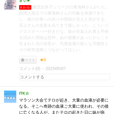
きぃ✬
藤堂比奈子シリーズの東海林さんがいた。
ネタバレ
民間人視点での東海林さんの印象を体感できた
し、彼の仕事への誇りや情熱が見えた気がする。
石上さんの名前も出てきて嬉しかった。こういう
クロスオーバー好きだな。妹が全血入れ替え手術
を試みた理由は意外。あの遺書があったからこそ
生まれた兄の決意が、代替血液の新たな可能性と
その研究成果につながってほしい。
★6
ナイス
コメント(0)
2025/05/07
ITK☆
マラソン大会てテロが起き、大量の血液が必要に
なる。そこへ奇跡の血液ご大量に使われ、その後
に亡くなる人が。またテロの起きた日に妹が病