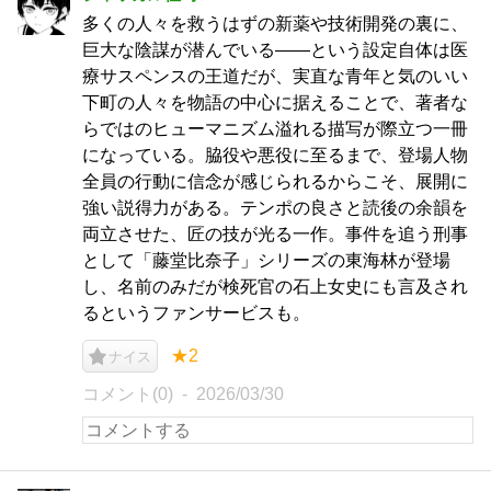
多くの人々を救うはずの新薬や技術開発の裏に、
巨大な陰謀が潜んでいる――という設定自体は医
療サスペンスの王道だが、実直な青年と気のいい
下町の人々を物語の中心に据えることで、著者な
らではのヒューマニズム溢れる描写が際立つ一冊
になっている。脇役や悪役に至るまで、登場人物
全員の行動に信念が感じられるからこそ、展開に
強い説得力がある。テンポの良さと読後の余韻を
両立させた、匠の技が光る一作。事件を追う刑事
として「藤堂比奈子」シリーズの東海林が登場
し、名前のみだが検死官の石上女史にも言及され
るというファンサービスも。
★2
ナイス
コメント(0)
2026/03/30