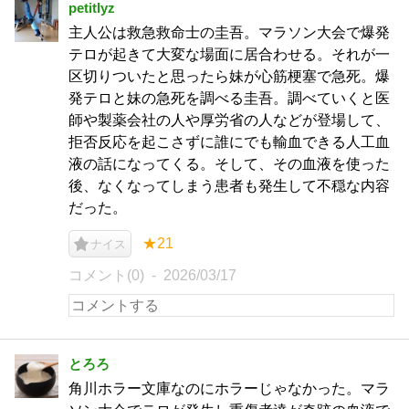
petitlyz
主人公は救急救命士の圭吾。マラソン大会で爆発
テロが起きて大変な場面に居合わせる。それが一
区切りついたと思ったら妹が心筋梗塞で急死。爆
発テロと妹の急死を調べる圭吾。調べていくと医
師や製薬会社の人や厚労省の人などが登場して、
拒否反応を起こさずに誰にでも輸血できる人工血
液の話になってくる。そして、その血液を使った
後、なくなってしまう患者も発生して不穏な内容
だった。
★21
ナイス
コメント(0)
2026/03/17
とろろ
角川ホラー文庫なのにホラーじゃなかった。マラ