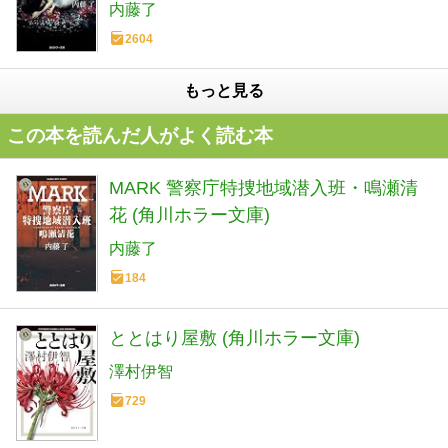
内藤了
2604
もっと見る
この本を読んだ人がよく読む本
MARK 警察庁特捜地域潜入班・鳴瀬清
花 (角川ホラー文庫)
内藤了
184
ととはり屋敷 (角川ホラー文庫)
澤村伊智
729