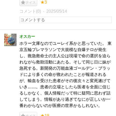
★3
ナイス
コメント(0)
2025/05/14
オスカー
ホラー文庫なのでユーレイ系かと思っていた。 東
京五輪プレマラソンで大規模な自爆テロが発生
し、救急救命士の主人公は現場で命の選択を迫ら
れながら救助活動にあたる。そして同じ日に妹が
急死する。新開発の万能血液ゴールデン・ブラッ
ドにより多くの命が救われたことが報道される
が、輸血を受けた患者がその後次々と変死遂げて
いき……。患者の立場としたら医者を全面に信じ
るしかなく、個人情報だって特に疑問に思わず話
してしまう。情報があり過ぎてなにが正しいか一
番わからないのが医療の世界かもしれない。
★19
ナイス