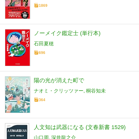
1869
ノーメイク鑑定士 (単行本)
石田夏穂
696
陽の光が消えた町で
ナオミ・クリッツァー
桐谷知未
364
人文知は武器になる (文春新書 1529)
山口周
深井龍之介