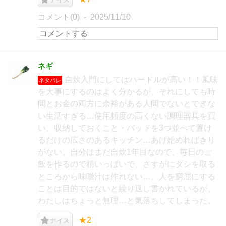
コメント(0)
2025/11/10
ネギ
自炊入門にしてはハードルが高い！！風味
ネタバレ
を大事にするのはよく分かるが、それにしても時
間とお金の両方に余裕がある人間でないとできな
い生活すぎる…使用頻度の高くない調理器具を買
い、収納しておくこと・バットを3つ並べて置け
るだけの広さのあるキッチン…あげ始めればきり
がない。自分はまだ自炊1年目なので、毎日のご
飯を作るので精いっぱいで、さすがにダシを取る
ところから味噌汁は作れない…。人を窮屈にする
ことは目的ではないと繰り返し書かれているが、
わたしはちょっと無理…と気落ちしてしまった。
★2
ナイス