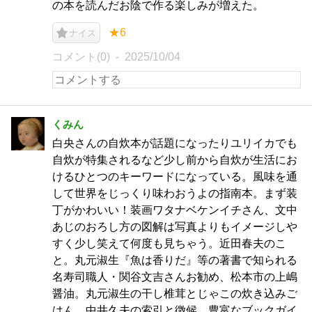
の本を読んだお陰で作る楽しみが増えた。
★6
ナイス
コメント(0)
2025/10/04
くみん
白央さんの自炊本が話題になったりユリイカでも
自炊が特集されるなど少し前から自炊が生活にお
けるひとつのキーワードになっている。風味を通
して世界をじっくり味わおうよの指南本。まず装
丁がかわいい！装画ワタナベケンイチさん、文中
あじのおろし方の図解は写真よりもイメージしや
すく少し笑えて何度も見ちゃう。近田春夫のこ
と。丸元淑生『魚は香りだ』等の著書で知られる
名寿司職人・関谷文吉さんお勧め、松本市の上嶋
醤油。丸元淑生の干し椎茸とじゃこの炊き込みご
はん。中井久夫の索引と徴候。豊富なブックガイ