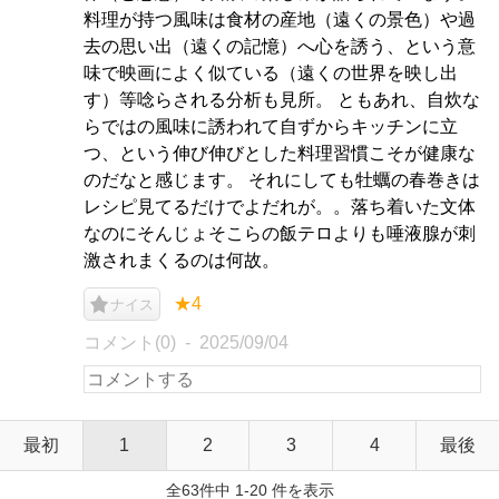
料理が持つ風味は食材の産地（遠くの景色）や過
去の思い出（遠くの記憶）へ心を誘う、という意
味で映画によく似ている（遠くの世界を映し出
す）等唸らされる分析も見所。 ともあれ、自炊な
らではの風味に誘われて自ずからキッチンに立
つ、という伸び伸びとした料理習慣こそが健康な
のだなと感じます。 それにしても牡蠣の春巻きは
レシピ見てるだけでよだれが。。落ち着いた文体
なのにそんじょそこらの飯テロよりも唾液腺が刺
激されまくるのは何故。
★4
ナイス
コメント(0)
2025/09/04
最初
1
2
3
4
最後
全63件中 1-20 件を表示