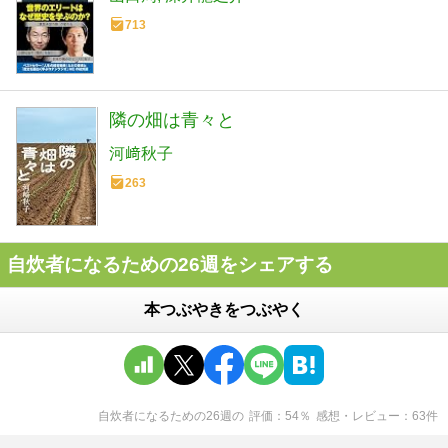
713
隣の畑は青々と
河﨑秋子
263
自炊者になるための26週をシェアする
本つぶやきをつぶやく
自炊者になるための26週
の
評価
54
％
感想・レビュー
63
件