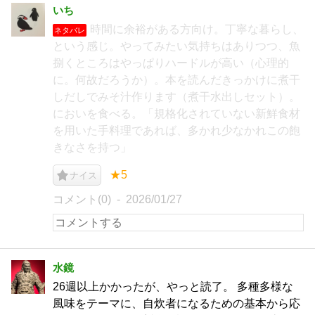
いち
時間に余裕がある方向け。丁寧な暮らし、
ネタバレ
という感じ。やってみたい気持ちはありつつ、魚
捌くところはやっぱりハードルが高い（心理的
に。何故だろうか）。本を読んだきっかけに煮干
しだしでみそ汁作ります（煮干水出しセット）。
においを食べる。「規格化されていない新鮮食材
を用いた手料理であれば、多かれ少なかれこの飽
きなさを持つ」
★5
ナイス
コメント(0)
2026/01/27
水鏡
26週以上かかったが、やっと読了。 多種多様な
風味をテーマに、自炊者になるための基本から応