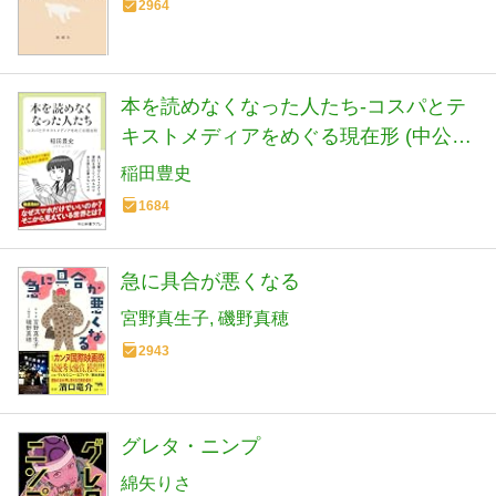
2964
本を読めなくなった人たち-コスパとテ
キストメディアをめぐる現在形 (中公新
書ラクレ 861)
稲田豊史
1684
急に具合が悪くなる
宮野真生子
磯野真穂
2943
グレタ・ニンプ
綿矢りさ