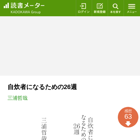
ログイン
新規登録
本を探
自炊者になるための26週
三浦哲哉
感想
63